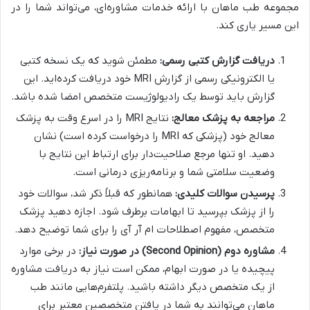
مجموعه طب ماهان با ارائه خدمات مشاوره‌ای، می‌تواند شما را در
این مسیر یاری کند.
دریافت گزارش کتبی رسمی:
مطمئن شوید که یک نسخه کتبی
یا الکترونیکی رسمی از گزارش MRI خود دریافت کرده‌اید. این
گزارش باید توسط یک رادیولوژیست متخصص امضا شده باشد.
مراجعه به پزشک معالج:
نتایج MRI را در اسرع وقت به پزشک
معالج خود (پزشکی که MRI را درخواست کرده است) نشان
دهید. او تنها مرجع صلاحیت‌دار برای ارتباط این نتایج با
وضعیت سلامتی شما و برنامه‌ریزی درمانی است.
پرسیدن سوالات کلیدی:
همانطور که قبلاً ذکر شد، سوالات خود
را از پزشک بپرسید تا ابهامات برطرف شود. اجازه دهید پزشک
متخصص، مفهوم اصطلاحات ام آر آی را برای شما توضیح دهد.
مشاوره دوم (Second Opinion) در صورت نیاز:
در برخی موارد
پیچیده یا در صورت ابهام، ممکن است نیاز به دریافت مشاوره
از یک متخصص دیگر داشته باشید. پلتفرم‌هایی مانند طب
ماهان می‌توانند به شما در یافتن متخصصین معتبر برای