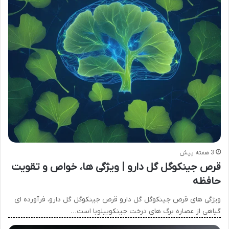
3 هفته پیش
قرص جینکوگل گل دارو | ویژگی ها، خواص و تقویت
حافظه
ویژگی های قرص جینکوگل گل دارو قرص جینکوگل گل دارو، فرآورده ای
گیاهی از عصاره برگ های درخت جینکوبیلوبا است…