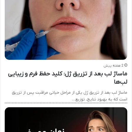
2 هفته پیش
ماساژ لب بعد از تزریق ژل: کلید حفظ فرم و زیبایی
لب‌ها
ماساژ لب بعد از تزریق ژل یکی از مراحل حیاتی مراقبت پس از تزریق
است که به بهبود نتایج، توزیع…