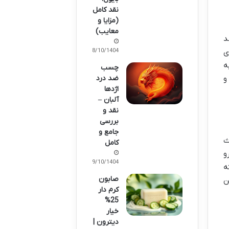
نقد کامل
(مزایا و
معایب)
ارگاسم ایکس 3 با داشتن ۱۰ درصد
08/10/1404
ی
ه
چسب
ضد درد
و
اژدها
آلبان –
نقد و
بررسی
جامع و
ث
کامل
رو
09/10/1404
ه
صابون
ن
کرم دار
25%
خیار
دیترون |