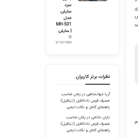
وقتی پای محصولات بهداشتی و جنسی وسط میاد، سلامت و ایمنی حرف اول رو می زنه. اسپری تاخیری ارگاسم ایکس 3
سرد
ی
سایلن
ش
مدل
ی
MH-501
| سایلن
15/10/1404
نظرات برتر کاربران
آریا جهانشاهی
در
زمان مناسب
مصرف قرص تادالافیل (تیافیل)؛
راهنمای کامل و نکات ایمنی
باران خاتمی
در
زمان مناسب
م
مصرف قرص تادالافیل (تیافیل)؛
راهنمای کامل و نکات ایمنی