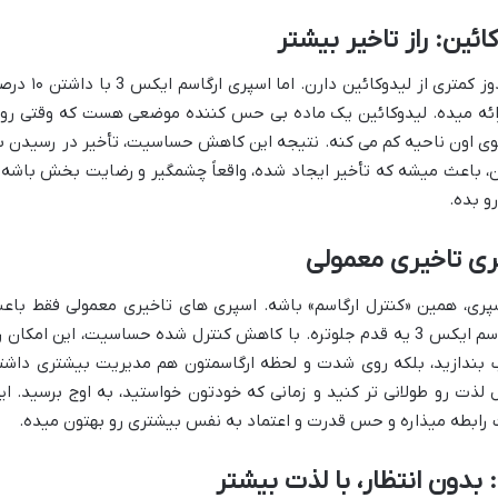
بیشتر اسپری های تاخیری موجود در بازار، دوز کمتری از لیدوکائین دارن. اما اسپری 
د ارائه میده. لیدوکائین یک ماده بی حس کننده موضعی هست که وقتی رو
ی اون ناحیه کم می کنه. نتیجه این کاهش حساسیت، تأخیر در رسیدن ب
ئین، باعث میشه که تأخیر ایجاد شده، واقعاً چشمگیر و رضایت بخش باشه 
و بده.
پری تاخیری معمولی
پری، همین «کنترل ارگاسم» باشه. اسپری های تاخیری معمولی فقط باع
میشن که شما دیرتر به انزال برسید. اما ارگاسم ایکس 3 یه قدم جلوتره. با کاهش کنترل شده حساسیت، این امکان 
قب بندازید، بلکه روی شدت و لحظه ارگاسمتون هم مدیریت بیشتری داشت
ذت رو طولانی تر کنید و زمانی که خودتون خواستید، به اوج برسید. ای
یت رابطه میذاره و حس قدرت و اعتماد به نفس بیشتری رو بهتون میده.
بدون انتظار، با لذت بیشتر