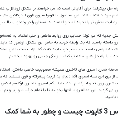
گاسم ایکس 3 کاپوت یک راه حل پیشرفته برای آقایانی است که می خواهند بر مشکل زودانزالی غل
کرده و کنترل بیشتری بر زمان و کیفیت ارگاسم خود داشته باشند. این محصو
ضایت بخش تر را تجربه کنید و اعتماد به نفستان را در رختخواب بالا ببرد
چالش جدیه که می تونه حسابی روی روابط عاطفی و حتی اعتماد به نفسشو
رو داشته باشید که یک رابطه خوب، به خاطر این مشکل، اونطور که باید 
تیجه ناراضی باشید. خب، خبر خوب اینه که دیگه لازم نیست با این مشک
ده تا با راه حل های ساده تر، کیفیت زندگی جنسی رو بهبود ببخشیم.
ر ساخته شدن، اسپری های تاخیری همیشه محبوبیت خاصی داشتن. استفاد
ا، از بین این همه اسپری، اگه دنبال یه گزینه پیشرفته و قوی هستید که ه
 گردید. این مقاله رو تا انتها بخونید تا با تمام جزئیات و ریز و بم ای
 باشید.
اسپری تاخیری ارگاسم ایکس 3 کاپوت چیست و چطور به شما کمک