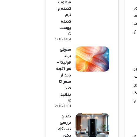
مرطوب
ی
کننده و
نرم
اره.
کننده
.
پوست
ع
11/10/1404
معرفی
برند
فولیکا –
ش
هر آنچه
باید از
م
صفر تا
ی
صد
ه
بدانید
و
12/10/1404
نقد و
بررسی
دستگاه
بخور