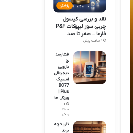
پزشکی
نقد و بررسی کپسول
چربی سوز لیپوکات P&F
فارما – صفر تا صد
4 ساعت پیش
فشارسن
ج
بازویی
دیجیتالی
امسیگ
BO77
Plus |
ویژگی ها
1
هفته
پیش
تاریخچه
برند