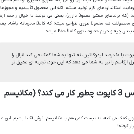
عایت استانداردهای لازم تولید میشه. اگه این محصول تأییدیه و مجوزها
ه (که برندهای معتبر معمولاً دارن)، یعنی می تونید با خیال راحت از
ین محصولات هم معمولاً طوری طراحی میشه که کاملاً محرمانه باشه. یعن
بندی چیه و حریم خصوصیتون کاملاً حفظ میشه.
اسپری تاخیری ارگاسم ایکس 3 کاپوت با ۱۰ درصد لیدوکائین، نه تنها به شما کمک می کند انزال را
رل ارگاسم را نیز به شما می دهد که این خود، تجربه ای عمیق تر
اسپری تاخیری ارگاسم ایکس 3 کاپوت چطور کار می کند؟ (مکانیسم
هتون کمک می کنه، بد نیست کمی هم با مکانیسم اثرش آشنا بشیم. این عل
 گرفته!