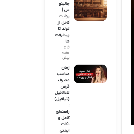
جالینو
س |
روایت
کامل از
تولد تا
پیشرفت
ها
2
هفته
پیش
زمان
مناسب
مصرف
قرص
تادالافیل
(تیافیل)
؛
راهنمای
کامل و
نکات
ایمنی