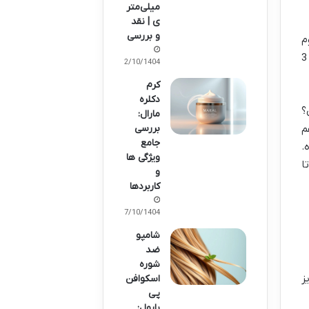
میلی‌متر
ی | نقد
و بررسی
م
و اسپری های تاخیری، سعی کرده تا تجربه ای بهتر و امن تر برای زوجین فراهم کنه. اسپری تاخیری ارگاسم ایکس 3
02/10/1404
کرم
دکلره
؟
مارال:
بررسی
م
جامع
تولید شده.
ویژگی ها
ا
و
کاربردها
07/10/1404
شامپو
ضد
شوره
ز
اسکوافن
پی
بایول: