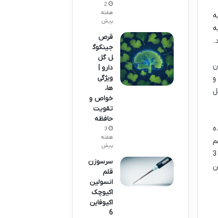
2
هفته
به
پیش
ل با فرمولاسیون قوی لیدوکائین ۱۰٪، به
قرص
.
جینکوگ
ل گل
ن
دارو |
ویژگی
و
ها،
ل
خواص و
تقویت
حافظه
ه
3
هفته
م
پیش
تأخیر خوبی ایجاد کنه و هم بهتون کنترل بیشتری روی تجربه ارگاسم بده، باید بگم اسپری تاخیری ارگاسم ایکس 3
سرسوزن
ن
قلم
انسولین
اکیوچک
اکیوفاین
6