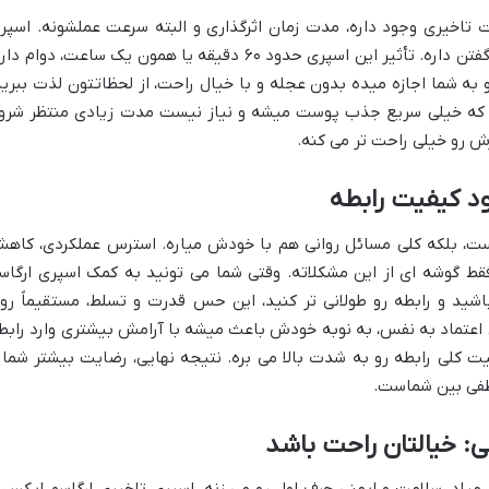
تاخیری وجود داره، مدت زمان اثرگذاری و البته سرعت عملشونه. اسپر
ارگاسم ایکس 3 در این زمینه هم حرف برای گفتن داره. تأثیر این اسپری حدود ۶۰ دقیقه یا همون یک ساعت، دوام د
 و به شما اجازه میده بدون عجله و با خیال راحت، از لحظاتتون لذت ببرید
ریه که خیلی سریع جذب پوست میشه و نیاز نیست مدت زیادی منتظر شرو
ش رو خیلی راحت تر می کنه.
ود کیفیت رابطه
ت، بلکه کلی مسائل روانی هم با خودش میاره. استرس عملکردی، کاه
ط گوشه ای از این مشکلاته. وقتی شما می تونید به کمک اسپری ارگاس
اشته باشید و رابطه رو طولانی تر کنید، این حس قدرت و تسلط، مستقیماً رو
ش اعتماد به نفس، به نوبه خودش باعث میشه با آرامش بیشتری وارد رابط
کلی رابطه رو به شدت بالا می بره. نتیجه نهایی، رضایت بیشتر شما 
طفی بین شماست.
ی: خیالتان راحت باشد