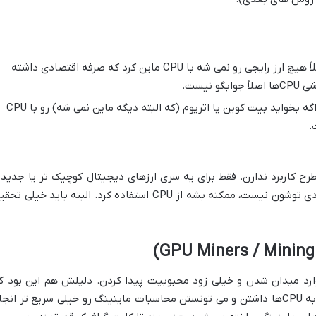
هش ریت بسیار پایین: امروز دیگه عملاً هیچ ارز رایجی رو نمی شه با CPU ماین کرد که صرفه اقتصادی داشته
نیست.
عدم صرفه اقتصادی برای ارزهای رایج: اگه بخواید بیت کوین یا اتریوم (که البته دیگه ماین نمی شه) رو با CPU
.
رزهای مطرح کاربرد ندارن. فقط برای یه سری ارزهای دیجیتال کوچیک تر یا جدیدت
که هنوز سختی شبکه شون کمه و رقابت زیادی توشون نیست، ممکنه بشه از CPU استفاده کرد. البته باید خیلی ت
از CPUها، کارت های گرافیک (GPU) وارد میدان شدن و خیلی زود محبوبیت پیدا کردن. دلیلش هم این بود 
GPUها قدرت پردازشی خیلی بالاتری نسبت به CPUها داشتن و می تونستن محاسبات ماینینگ رو خیلی سریع تر انج