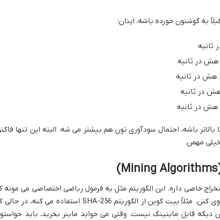
اً به گوشتون خورده باشه، اینان:
 ثانیه
هش در ثانیه
 هش در ثانیه
ش در ثانیه
 هش در ثانیه
الاتر باشه، احتمال سودآوری تون هم بیشتر می شه. البته این تنها فاکتو
خیلی مهمن.
تخراج خاصی داره. این الگوریتم مثل یه فرمول ریاضی اختصاصی می مونه ک
ماینرها باید برای حل معماهاش، از اون پیروی کنن. مثلاً بیت کوین از الگوریتم SHA-256 استفاده می کنه، در ح
تفاده می کرد و الان دیگه قابل ماینینگ نیست. وقتی می خواید ماینر بخرید، باید حواستو