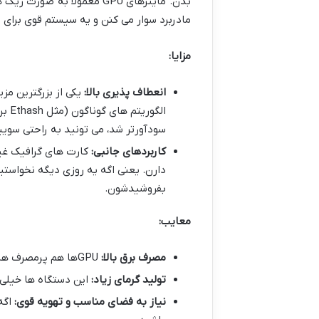
بدن. ماینرهای GPU معمولاً
مادربرد سوار می کنن و یه سیستم قوی برای 
مزایا:
انعطاف پذیری بالا:
سودآورتر شد، می تونید به راحتی سویی
کاربردهای جانبی:
کارت های گرافیک غیر 
دارن. یعنی اگه یه روزی دیگه نخواستی
بفروشیدشون.
معایب:
مصرف برق بالا:
GPUها هم پرمصرف هستن و هزینه برقشون بالاست، هرچند به اندازه ASICها نه.
تولید گرمای زیاد:
این دستگاه ها خیلی 
نیاز به فضای مناسب و تهویه قوی: