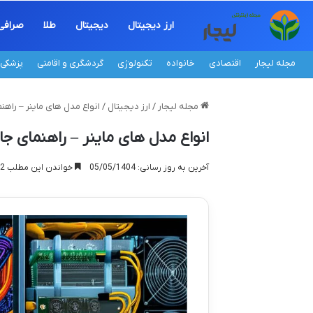
ارز دیجیتال
دیجیتال
طلا
صرافی
مجله لیجار
اقتصادی
خانواده
تکنولوژی
گردشگری و اقامتی
پزشکی
مجله لیجار
/
ارز دیجیتال
/
انواع مدل های ماینر – راهن
انواع مدل های ماینر – راهنمای ج
آخرین به روز رسانی: 05/05/1404
خواندن این مطلب 22 دقیقه زمان میبرد