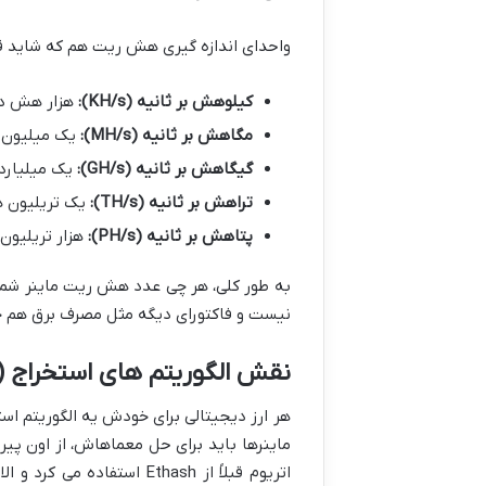
واحدای اندازه گیری هش ریت هم که شاید قبل
کیلوهش بر ثانیه (KH/s):
هزار هش در
مگاهش بر ثانیه (MH/s):
یک میلیون 
گیگاهش بر ثانیه (GH/s):
یک میلیارد
تراهش بر ثانیه (TH/s):
یک تریلیون ه
پتاهش بر ثانیه (PH/s):
هزار تریلیون
به طور کلی، هر چی عدد هش ریت ماینر شما ب
نیست و فاکتورای دیگه مثل مصرف برق هم 
نقش الگوریتم های استخراج (Mining Algorithms)
هر ارز دیجیتالی برای خودش یه الگوریتم اس
اتریوم قبلاً از Ethash اس