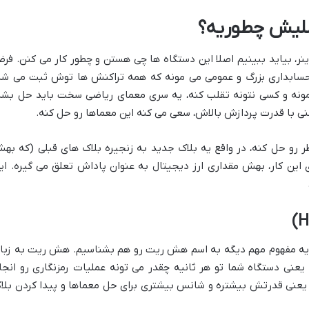
صلیش چطوریه؟
نر، بیاید ببینیم اصلا این دستگاه ها چی هستن و چطور کار می کنن. فر
 حسابداری بزرگ و عمومی می مونه که همه تراکنش ها توش ثبت می شه
بمونه و کسی نتونه تقلب کنه، یه سری معمای ریاضی سخت باید حل بشه
یعنی با قدرت پردازش بالاش، سعی می کنه این معماها رو حل کنه.
ر رو حل کنه، در واقع یه بلاک جدید به زنجیره بلاک های قبلی (که به
 این کار، بهش مقداری ارز دیجیتال به عنوان پاداش تعلق می گیره. ای
اید یه مفهوم مهم دیگه به اسم هش ریت رو هم بشناسیم. هش ریت به زبا
عنی دستگاه شما تو هر ثانیه چقدر می تونه عملیات رمزنگاری رو انجا
، یعنی قدرتش بیشتره و شانس بیشتری برای حل معماها و پیدا کردن بلا