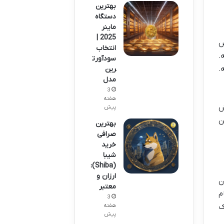
بهترین
دستگاه
ماینر
2025 |
ض
انتخاب
.
سودآورت
.
رین
مدل
3
هفته
ش
پیش
ن
بهترین
صرافی
خرید
شیبا
(Shiba):
ارزان و
ن
معتبر
م
3
ک
هفته
پیش