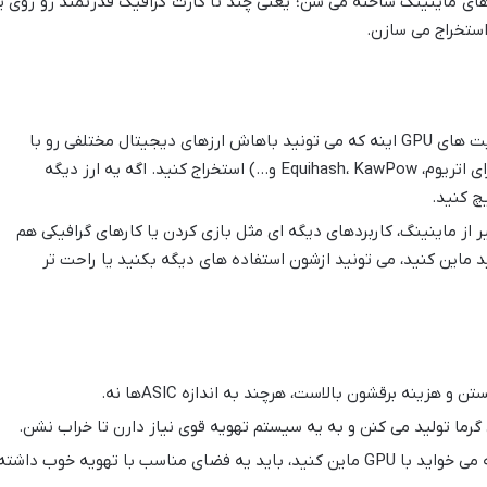
 به صورت ریگ های ماینینگ ساخته می شن؛ یعنی چند تا کارت گرافیک قدرتمند رو روی ی
استخراج می سازن.
یکی از بزرگترین مزیت های GPU اینه که می تونید باهاش ارزهای دیجیتال مختلفی رو با
الگوریتم های گوناگون (مثل Ethash برای اتریوم، Equihash، KawPow و…) استخراج کنید. اگه یه ارز دیگه
چ کنید.
از ماینینگ، کاربردهای دیگه ای مثل بازی کردن یا کارهای گرافیکی هم
د ماین کنید، می تونید ازشون استفاده های دیگه بکنید یا راحت تر
گرما تولید می کنن و به یه سیستم تهویه قوی نیاز دارن تا خراب نشن.
اگه می خواید با GPU ماین کنید، باید یه فضای مناسب با تهویه خوب داشته