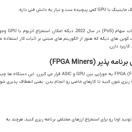
چیده ست و نیاز به دانش فنی داره.
با تغییر اتریوم از اثبات کار (PoW) به اثبات سهام (PoS) در سال 2022، دیگه ام
 برای استخراج آلت کوین های دیگه که هنوز از الگوریتم های مبتنی بر اثبات کار استفاده 
ذیر (FPGA Miners)
ماینرهای FPGA (Field-Programmable Gate Array) یه جورایی بین GPU و ASIC قرار می گیرن. این دستگاه ها
مه ریزی شون کنید تا کارهای خاصی رو انجام بدن. یعنی انعطاف پذیری شو
ونید اونا رو برای استخراج ارزهای مختلفی برنامه ریزی کنید، هرچند به