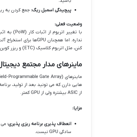
باشید.
پیچیدگی اسمبل ریگ:
جمع کردن یه ریگ ماینینگ با GPU کمی پی
وضعیت فعلی:
نداره. اما همچنان GPUها
کنن، مثل اتریوم کلاسیک (ETC) و ریزر کوین، کاربرد دارن.
ماینرهای مدار مجتمع دیجیتال برنامه پ
هایی دارن که می تونید بعد از تولید، برنا
از ASIC بیشتره ولی از GPU کمتر.
مزایا:
انعطاف پذیری برنامه ریزی پذیری:
می ت
سادگی GPU نیست.