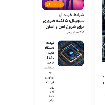
ارز دیجیتال
شرایط خرید ارز
دیجیتال: ۵ نکته ضروری
برای شروع امن و آسان
2 هفته پیش
قیمت
دستگاه
ماینر
E10 |
خرید،
مشخصا
ت و
د
بهترین
قیمت
ع
روز
ا
2
ه
هفته
پیش