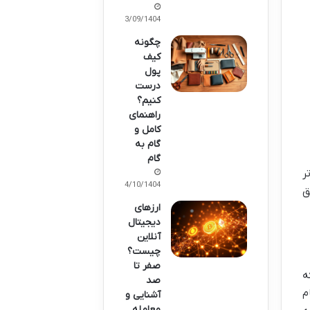
13/09/1404
چگونه
کیف
پول
درست
کنیم؟
راهنمای
کامل و
گام به
گام
ر
14/10/1404
حقیق
ارزهای
دیجیتال
آنلاین
چیست؟
صفر تا
که
صد
ام
آشنایی و
معامله