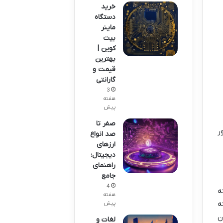
خرید
دستگاه
ماینر
بیت
کوین |
بهترین
قیمت و
گارانتی
3
هفته
پیش
صفر تا
ر
صد انواع
ارزهای
دیجیتال:
راهنمای
جامع
4
ه
هفته
الی که
پیش
ن
لغات و