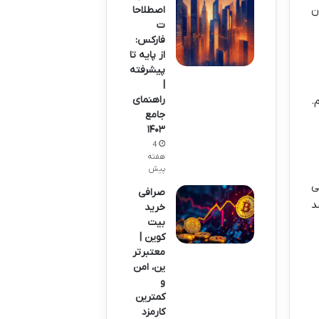
ن
اصطلاحا
ت
فارکس:
از پایه تا
پیشرفته
|
راهنمای
.
جامع
۱۴۰۳
4
هفته
پیش
ی
صرافی
 همین CPUها می شد
خرید
بیت
کوین |
معتبرتر
ین، امن
و
کمترین
کارمزد