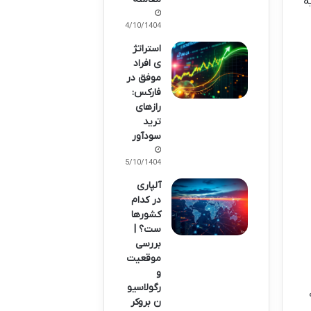
ه
14/10/1404
استراتژ
ی افراد
موفق در
فارکس:
رازهای
ترید
سودآور
15/10/1404
آلپاری
در کدام
کشورها
ست؟ |
بررسی
موقعیت
و
رگولاسیو
ن بروکر