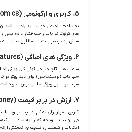
۵. کاربری و ارگونومی (Usability & Ergonomics)
یه ساعت تاچیمتر خوب، باید راحت باشه. وز
های کرنوگراف باید راحت فشار داده بشن و کا
هاش به دردسر بیفتید، عملاً اون ساعت به د
۶. ویژگی های اضافی (Additional Features)
ساعت های تاچیمتر می تونن کلی ویژگی اضافه
شب تاب (لومینسانس) برای دید بهتر تو تار
سرعت و… این ویژگی ها می تونن تجربه استفا
۷. ارزش در برابر قیمت (Value for Money)
آخرین معیار، ولی نه کم اهمیت ترین! ساع
می تونید با بودجه کمتر، یه ساعت باکیفی
امکانات و کیفیت رو نسبت به قیمتش ارائه م