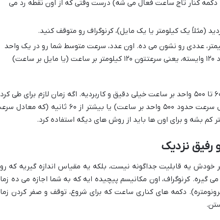
یه دکمه کنار تاج ساعت فعال می شه) درست وقتی که از اون نقطه رد می
د (مثلاً یک کیلومتر یا یک مایل)، کرنوگراف رو متوقف کنید.
یمتر، عددی رو نشون می ده. اون عدد، سرعت متوسط شما رو در یک واحد
مسافت نشون می ده. مثلاً اگه روی عدد ۱۲۰ وایسته، یعنی سرعتتون ۱۲۰ کیلومتر بر ساعت (یا مایل بر ساعت)
این روش برای اندازه گیری سرعت های بین ۶۰ تا ۵۰۰ واحد بر ساعت خیلی دقیق و کاربردیه. اگه زمان لازم برای طی کر
یک واحد مسافت کمتر از ۷ ثانیه (که معادل سرعت حدود ۵۰۰ واحد بر ساعت) یا بیشتر از ۶۰ ثانیه (که معا
و رفیق نزدیک
تر خودش یه قابلیت جداگونه نیست، بلکه یه مقیاس اندازه گیریه که رو
ی گیره. کرنوگراف، اون مکانیسم پیچیده ایه که به شما اجازه می ده زما
 کرونومتره). دکمه های کناری ساعت که برای شروع، توقف و صفر کردن زما
ستن.