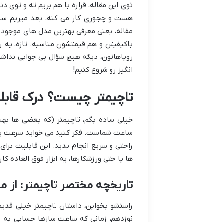
توی این مقاله، قراره با هم بریم ته و توی د
هست و چجوری کار می کنه، بعد میریم سرا
مقاله، یعنی معرفی بهترین مدل های موجود ت
باکیفیتن و هم قیمتشون مناسبه. تازه، یه ر
رویاهاتون، دیگه هیچ سؤال بی جوابی نداش
انگیز رو شروع کنیم!
تاچیمتر چیست؟ درک قاب
خیلی ساده بگم، تاچیمتر (که بعضی ها به
ساعت شماست. فکر کنید می خواید سرعت یه م
راحتی و سریع انجام بدید. این قابلیت برا
ها یا حتی ورزشکارها، یه ابزار فوق العاده کار
تاریخچه مختصر تاچیمتر: از م
راستشو بخواین، داستان تاچیمتر خیلی قدیم
نوزدهم، زمانی که ساعت سازها حسابی به ف