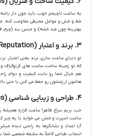
۲. کیفیت ساخت و متریال (Build Quality & Materials)
یه ساعت تاچیمتر خوب، باید جون دار باشه. 
خط و خش و عوامل محیطی مقاومت کنه. جنس ب
بهترینه چون ضد خشه)، و جنس بند (چرم، فلز
۳. برند و اعتبار (Brand Reputation)
تو دنیای ساعت سازی، برند یعنی اعتبار. بر
که تو زمینه ساخت ساعت های کرنوگراف و ت
هم خیال شما رو بابت کیفیت و دوام راح
هاشون ارزششون رو حفظ می کنن یا حتی بالات
۴. طراحی و زیبایی شناسی (Design & Aesthetics)
خب، بریم سراغ ظاهر! ساعت قراره همیشه 
ساعت اسپرت و خشن می خواید یا یه چیز ک
آیا اعداد و نشانگرها به راحتی دیده میش
انتخاب طراحی کاملاً به سلیقه شخصی شما بس