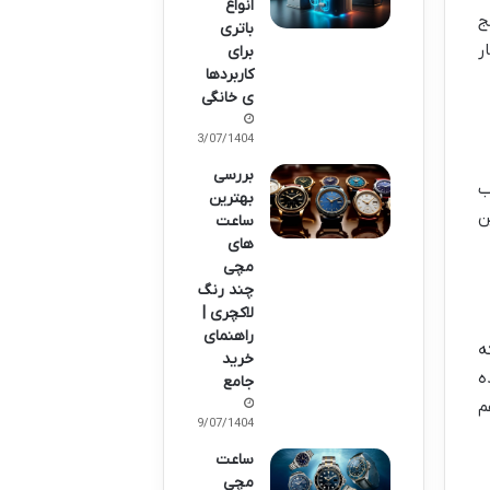
انواع
ج
باتری
ر
برای
کاربردها
ی خانگی
23/07/1404
بررسی
ب
بهترین
ن
ساعت
های
مچی
چند رنگ
لاکچری |
راهنمای
ه
خرید
ه
جامع
م
09/07/1404
ساعت
مچی