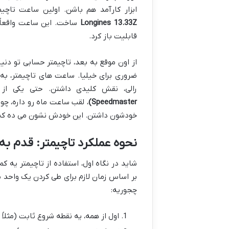
ابزار کارآمد هم باشن. اولین ساعت تاچ
Longines 13.33Z
ساخت. این ساعت واقعاً 
قابلیت باز کرد.
از اون موقع به بعد، تاچیمتر حسابی تو دنیا
ضروری برای خیلیا. ساعت های تاچیمتر، ب
رالی، نقش کلیدی داشتن. حتی یکی از
Speedmaster)
خودشون داشتن. این خودش نشون می ده که ا
نحوه عملکرد تاچیمتر: قدم ب
شاید در نگاه اول، استفاده از تاچیمتر یه ک
بر اساس زمان لازم برای طی کردن یک واحد مس
چجوریه:
اول از همه، یه نقطه شروع ثابت (مثلاً 