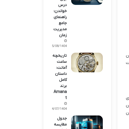
درس
خواندن:
راهنمای
جامع
مدیریت
زمان
05/08/1404
دن
تاریخچه
ساعت
دل سرعت
آمانت:
داستان
کامل
برند
Amana
ی
t
ن
24/07/1404
ن
جدول
مقایسه