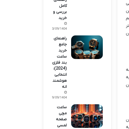
ی
کامل
ن
بررسی و
م
خرید
ر
13/09/1404
ن
راهنمای
جامع
خرید
ساعت
بند فلزی
(2024):
ه
انتخابی
ه
هوشمند
ن
انه
09/09/1404
ساعت
مچی
ن
صفحه
لمسی
ه