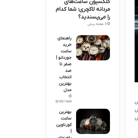
کلکسیون ساعت‌های
مردانه لاکچری؛ شما کدام
را می‌پسندید؟
3 هفته پیش
راهنمای
خرید
ساعت
جوردانو |
صفر تا
صد
انتخاب
بهترین
مدل
ن
18/09/1404
ن
بهترین
ن
ساعت
کورناوین
|
راهنمای