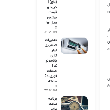
(تاچ) |
خرید و
ن
قیمت
بهترین
مدل ها
ر
13/10/1404
ت
تعمیرات
Omeg
اضطراری
راه
کولر
گازی
پاناسونی
ک |
خدمات
فوری 24
س
ساعته
م
07/08/1404
برنامه
ساعت
برای