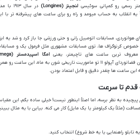
یمتر رسمی رو کمپانی سوئیسی
لنجینز (Longines)
در سال ۱۹۱۳ با مدل
یه انقلاب به حساب میومد و راه رو برای ساعت های پیشرفته تر با ای
ی هوانوردی، مسابقات اتومبیل رانی و حتی ورزشی جا باز کرد و شد یه ابزا
ه خصوص کرنوگراف ها، توی مسابقات مشهوری مثل فرمول یک و مسابقا
 معروف ترین ساعت های تاچیمتر، یعنی
امگا اسپیدمستر (a
، لقب ساعت ماه رو داره، چون فضانوردای آپولو ۱۱ تو ماموریت تاریخی شون به ماه، این ساعت رو هم
ین ساعت ها چقدر دقیق و قابل اعتماد بودن.
ه قدم تا سرعت
م پیچیده به نظر برسه، اما اصلاً اینطور نیست! خیلی ساده بگم، این مقیا
افت (مثلاً یک کیلومتر یا یک مایل) کار می کنه. بیاین با یه مثال ببینی
یه تابلو راهنمایی یا یه خط شروع) انتخاب کنید.