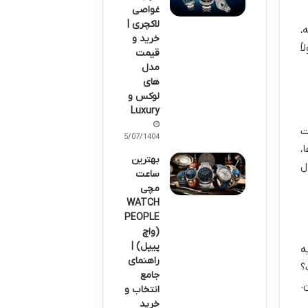
غواصی
لاکچری |
،
خرید و
ً
قیمت
مدل
های
لوکس و
Luxury
ت
05/07/1404
،
بهترین
ل
ساعت
مچی
WATCH
PEOPLE
(واچ
پیپل) |
ه
راهنمای
؟
جامع
.
انتخاب و
خرید