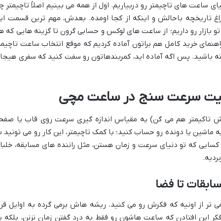
نیای ساعت های تاچیمتر رو دربیاریم. اول از همه می بینیم اصلاً تاچیمتر چ
غ تاریخچه باحالش و اینکه از کجا اومده. بعدش، مهم ترین قسمت ای
و بازار رو داریم؛ از ساعت های لوکس و حسابی گرون تا گزینه هایی که ه
اهنمای خرید کامل هم براتون آماده کردیم که موقع انتخاب ساعت تاچیمت
ته باشید. پس اگه آماده اید، کمربندهاتون رو سفت کنید که سفری هیجا
لیت سرعت سنج در ساعت مچی
ش تاکیمتر هم می گن) یه مقیاس اندازه گیری سرعت روی قاب یا صفح
اشین یا دونده رو حساب کنید؛ با کمک تاچیمتر، این کار رو می تونید ب
ی کسایی که تو دنیای سرعت و زمان هستن، مثل راننده های مسابقه، خلبا
بردیه.
سابقات تا فضا
ی تر از اونیه که فکرش رو می کنید. ریشه هاش برمی گرده به اوایل قر
کر این افتادن که ساعت هاشون رو فقط به درد گفتن زمان نزنن، بلکه ی