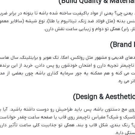
یعنی چی؟ یعنی از مواد باکیفیت ساخته شده باشه تا بتونه در برابر ضربه
دنه (مثل فولاد ضد زنگ، تیتانیوم یا طلا)، نوع شیشه (سافایر معمولا
، رابر) همگی تو دوام و زیبایی ساعت نقش دارن.
ندهای قدیمی و مشهور مثل رولکس، امگا، تگ هویر و برایتلینگ، سال هاس
اچیمتر تجربه دارن و امتحان خودشون رو پس دادن. خرید از این برندها
ت می کنه و هم ممکنه یه جور سرمایه گذاری باشه، چون بعضی از مد
ر می ره.
روی مچ دستتون باشه، پس باید طراحیش رو دوست داشته باشید. آیا ی
لاسیک و شیک؟ مقیاس تاچیمتر روی قاب یا صفحه ساعت چقدر خواناست
ن؟ رنگ بندی، شکل قاب و بند، همگی تو جذابیت کلی ساعت تأثیر دارن
تگی داره.