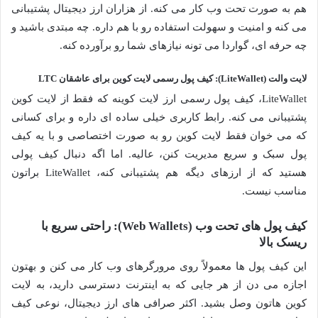
هم به صورت تحت وب کار می کنه. از هزاران ارز دیجیتال پشتیبانی
می کنه و امنیت و سهولت استفاده رو با هم داره. چه مبتدی باشید و
چه حرفه ای، گواردا می تونه نیازهای شما رو برآورده کنه.
لایت والت (LiteWallet): کیف پول رسمی لایت کوین برای عاشقان LTC
LiteWallet، کیف پول رسمی ارز لایت کوینه که فقط از لایت کوین
پشتیبانی می کنه. رابط کاربری خیلی ساده ای داره و برای کسانی
که می خوان فقط لایت کوین رو به صورت اختصاصی و با یه کیف
پول سبک و سریع مدیریت کنن، عالیه. اما اگه دنبال کیف پولی
هستید که از ارزهای دیگه هم پشتیبانی کنه، LiteWallet براتون
مناسب نیست.
کیف پول های تحت وب (Web Wallets): راحتی سریع با
ریسک بالا
این کیف پول ها معمولاً روی مرورگرهای وب کار می کنن و بهتون
اجازه می دن از هر جایی که به اینترنت دسترسی دارید، به لایت
کوین هاتون وصل بشید. اکثر صرافی های ارز دیجیتال، نوعی کیف