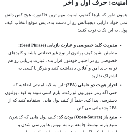
امنیت: حرف اول و آخر
همون طور که بارها گفتیم، امنیت مهم ترین فاکتوره. هیچ کس دلش
نمی خواد دارایی دیجیتالش رو از دست بده. پس موقع انتخاب کیف
پول، به این نکات توجه کنید:
مدیریت کلید خصوصی و عبارت بازیابی (Seed Phrase):
مطمئن بشید کیف پولتون از نوع غیرحضانتی باشه و کلیدهای
خصوصی رو در اختیار خودتون قرار بده. عبارت بازیابی رو هم
تو یه جای امن و آفلاین یادداشت کنید و هرگز با کسی به
اشتراک نذارید.
احراز هویت دو عاملی (2FA):
این یه لایه امنیتی اضافیه که
حتی اگه رمز عبورتون لو رفت، بازم کسی نتونه به کیف پولتون
دسترسی پیدا کنه. حتماً از کیف پول هایی استفاده کنید که از
2FA پشتیبانی می کنن.
منبع باز (Open-Source) بودن کد:
کیف پول هایی که کدشون
منبع بازه، توسط جامعه برنامه نویس ها بررسی شدن و