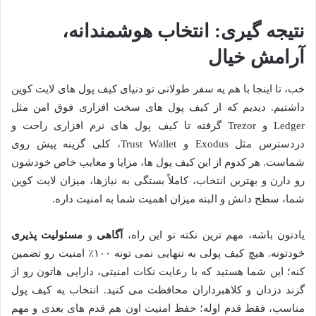
نتیجه گیری: انتخاب هوشمندانه،
آرامش خیال
خب، تا اینجا با هم یه سفر طولانی تو دنیای کیف پول های لایت کوین
داشتیم. دیدیم که از کیف پول های سخت افزاری فوق امن مثل
Ledger و Trezor گرفته تا کیف پول های نرم افزاری راحت و
دردسترس مثل Exodus و Trust Wallet، کلی گزینه پیش روی
شماست. هر کدوم از این کیف پول ها، مزایا و معایب خاص خودشون
رو دارن و بهترین انتخاب، کاملاً بستگی به نیازها، میزان لایت کوین
شما، سطح دانش و البته میزان اهمیت شما به امنیت داره.
یادتون باشه، مهم ترین نکته تو این راه،
آگاهی
و
مسئولیت پذیری
خودتونه. هیچ کیف پولی به تنهایی نمی تونه ۱۰۰٪ امنیت رو تضمین
کنه؛ این شما هستید که با رعایت نکات امنیتی، دارایی هاتون رو از
گزند دزدان و کلاهبرداران محافظت می کنید. انتخاب یه کیف پول
مناسب، فقط قدم اوله؛ حفظ امنیت اون هم قدم های بعدی و مهم