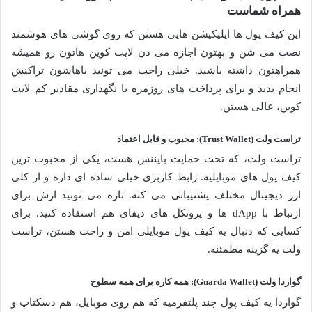
همراه شماست
این کیف پول ها اپلیکیشن هایی هستن که روی گوشی های هوشمند
نصب می شن و بهتون اجازه می دن لایت کوین هاتون رو همیشه
همراهتون داشته باشید. خیلی راحت می تونید باهاشون تراکنش
انجام بدید و برای پرداخت های روزمره یا نگهداری مقادیر کم لایت
کوین، عالی هستن.
تراست ولت (Trust Wallet): محبوب و قابل اعتماد
تراست ولت، که تحت حمایت بایننس هست، یکی از محبوب ترین
کیف پول های موبایلیه. رابط کاربری خیلی ساده ای داره و از کلی
ارز دیجیتال مختلف پشتیبانی می کنه. تازه می تونید ازش برای
ارتباط با dApp ها و پروتکل های دیفای هم استفاده کنید. برای
کسایی که دنبال یه کیف پول موبایلی امن و راحت هستن، تراست
ولت یه گزینه مطمئنه.
گواردا ولت (Guarda Wallet): همه کاره برای همه سطوح
گواردا یه کیف پول چند پلتفرمیه که هم روی موبایل، هم دسکتاپ و