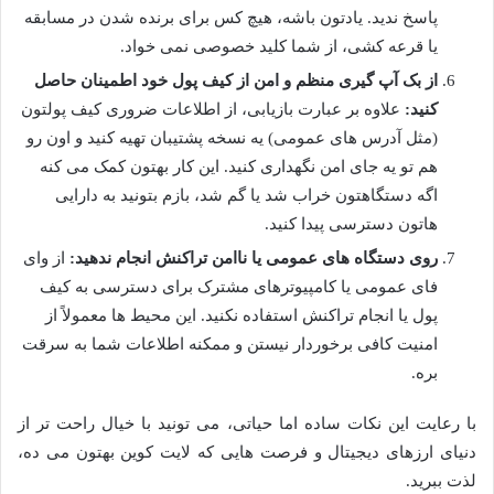
پاسخ ندید. یادتون باشه، هیچ کس برای برنده شدن در مسابقه
یا قرعه کشی، از شما کلید خصوصی نمی خواد.
از بک آپ گیری منظم و امن از کیف پول خود اطمینان حاصل
کنید:
علاوه بر عبارت بازیابی، از اطلاعات ضروری کیف پولتون
(مثل آدرس های عمومی) یه نسخه پشتیبان تهیه کنید و اون رو
هم تو یه جای امن نگهداری کنید. این کار بهتون کمک می کنه
اگه دستگاهتون خراب شد یا گم شد، بازم بتونید به دارایی
هاتون دسترسی پیدا کنید.
روی دستگاه های عمومی یا ناامن تراکنش انجام ندهید:
از وای
فای عمومی یا کامپیوترهای مشترک برای دسترسی به کیف
پول یا انجام تراکنش استفاده نکنید. این محیط ها معمولاً از
امنیت کافی برخوردار نیستن و ممکنه اطلاعات شما به سرقت
بره.
با رعایت این نکات ساده اما حیاتی، می تونید با خیال راحت تر از
دنیای ارزهای دیجیتال و فرصت هایی که لایت کوین بهتون می ده،
لذت ببرید.