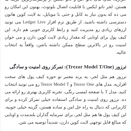
هستن. لجر نانو ایکس با قابلیت اتصال بلوتوث، بهتون این امکان رو
می ده که بدون نیاز به کابل و حتی با موبایل، به لایت کوین هاتون
دسترسی داشته باشید. از طریق نرم افزار Ledger Live می تونید
ارزهای زیادی رو مدیریت کنید و رابط کاربری خوبی هم داره. این
کیف پول برای اونایی که مقدار زیادی لایت کوین دارن و می خوان
امنیت رو در بالاترین سطح ممکن داشته باشن، واقعاً یه انتخاب
عالیه.
ترزور (Trezor Model T/One): تمرکز روی امنیت و سادگی
ترزور هم مثل لجر، یه برند معتبر تو حوزه کیف پول های سخت
افزاریه. مدل های Trezor One و Trezor Model T رو می تونید انتخاب
کنید. مدل T با صفحه لمسی رنگی، تجربه کاربری بهتری رو ارائه می
ده. ترزور روی امنیت و سادگی استفاده خیلی تمرکز کرده و برای
کاربرانی که دنبال یه راه حل امن و ساده هستن، گزینه خیلی خوبیه.
این کیف پول ها هم مثل لجر، برای سرمایه گذاران بلندمدت و اونایی
که مبالغ قابل توجهی لایت کوین دارن، شدیداً توصیه می شن.