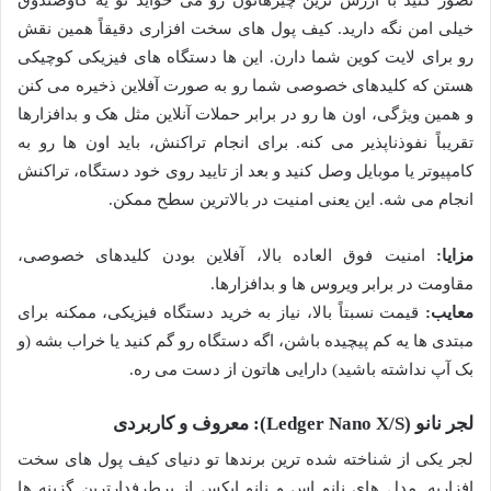
خیلی امن نگه دارید. کیف پول های سخت افزاری دقیقاً همین نقش
رو برای لایت کوین شما دارن. این ها دستگاه های فیزیکی کوچیکی
هستن که کلیدهای خصوصی شما رو به صورت آفلاین ذخیره می کنن
و همین ویژگی، اون ها رو در برابر حملات آنلاین مثل هک و بدافزارها
تقریباً نفوذناپذیر می کنه. برای انجام تراکنش، باید اون ها رو به
کامپیوتر یا موبایل وصل کنید و بعد از تایید روی خود دستگاه، تراکنش
انجام می شه. این یعنی امنیت در بالاترین سطح ممکن.
مزایا:
امنیت فوق العاده بالا، آفلاین بودن کلیدهای خصوصی،
مقاومت در برابر ویروس ها و بدافزارها.
معایب:
قیمت نسبتاً بالا، نیاز به خرید دستگاه فیزیکی، ممکنه برای
مبتدی ها یه کم پیچیده باشن، اگه دستگاه رو گم کنید یا خراب بشه (و
بک آپ نداشته باشید) دارایی هاتون از دست می ره.
لجر نانو (Ledger Nano X/S): معروف و کاربردی
لجر یکی از شناخته شده ترین برندها تو دنیای کیف پول های سخت
افزاریه. مدل های نانو اس و نانو ایکس از پرطرفدارترین گزینه ها