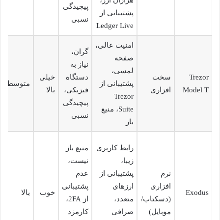
پیچیدگی
پشتیبانی از
نسبی
Ledger Live
امنیت عالی،
گران،
صفحه
نیاز به
لمسی،
Trezor
سخت
دستگاه
خیلی
پشتیبانی از
متوسط
Model T
افزاری
فیزیکی،
بالا
Trezor
پیچیدگی
Suite، منبع
نسبی
باز
رابط کاربری
منبع باز
زیبا،
نیست،
نرم
پشتیبانی از
عدم
افزاری
ارزهای
پشتیبانی
Exodus
خوب
بالا
(دسکتاپ/
متعدد،
از 2FA،
موبایل)
صرافی
کارمزد