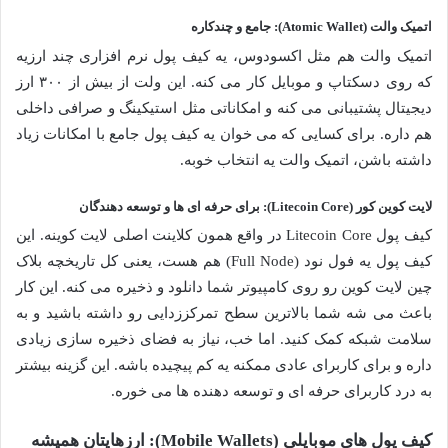
اتمیک والت (Atomic Wallet): جامع و چندکاره
اتمیک والت هم مثل اکسودوس، یه کیف پول نرم افزاری چند ارزیه
که روی دسکتاپ و موبایل کار می کنه. این ولت از بیش از ۳۰۰ ارز
دیجیتال پشتیبانی می کنه و امکاناتی مثل استیکینگ و صرافی داخلی
هم داره. برای کسایی که می خوان یه کیف پول جامع با امکانات زیاد
داشته باشن، اتمیک والت یه انتخاب خوبه.
لایت کوین کور (Litecoin Core): برای حرفه ای ها و توسعه دهندگان
کیف پول Litecoin Core در واقع همون کلاینت اصلی لایت کوینه. این
کیف پول یه فول نود (Full Node) هم هست، یعنی کل تاریخچه بلاک
چین لایت کوین رو روی کامپیوتر شما دانلود و ذخیره می کنه. این کار
باعث می شه شما بالاترین سطح تمرکززدایی رو داشته باشید و به
سلامت شبکه کمک کنید. اما خب، نیاز به فضای ذخیره سازی زیادی
داره و برای کاربرای عادی ممکنه یه کم پیچیده باشه. این گزینه بیشتر
به درد کاربرای حرفه ای و توسعه دهنده ها می خوره.
کیف پول های موبایلی (Mobile Wallets): ارزهایتان همیشه