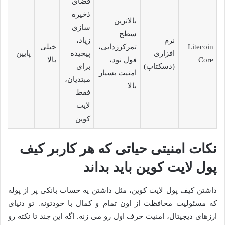
فضای
ذخیره
بالاترین
سازی
سطح
نرم
زیاد،
Litecoin
تمرکززدایی،
خیلی
افزاری
پیچیده
پایین
Core
فول نود،
بالا
(دسکتاپ)
برای
امنیت بسیار
مبتدیان،
بالا
فقط
لایت
کوین
نکات امنیتی حیاتی که هر کاربر کیف
پول لایت کوین باید بداند
داشتن کیف پول لایت کوین، مثل داشتن یه حساب بانکی پر از پوله
که مسئولیت محافظت از اون تمام و کمال با خودتونه. تو دنیای
ارزهای دیجیتال، امنیت حرف اول رو می زنه. اگه این چند تا نکته رو