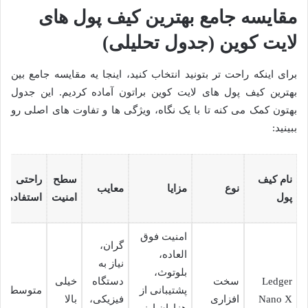
مقایسه جامع بهترین کیف پول های
لایت کوین (جدول تحلیلی)
برای اینکه راحت تر بتونید انتخاب کنید، اینجا یه مقایسه جامع بین
بهترین کیف پول های لایت کوین براتون آماده کردیم. این جدول
بهتون کمک می کنه تا با یک نگاه، ویژگی ها و تفاوت های اصلی رو
ببینید:
نام کیف
سطح
راحتی
نوع
مزایا
معایب
پول
امنیت
استفاده
امنیت فوق
گران،
العاده،
نیاز به
بلوتوث،
Ledger
سخت
دستگاه
خیلی
پشتیبانی از
متوسط
Nano X
افزاری
فیزیکی،
بالا
هزاران ارز،