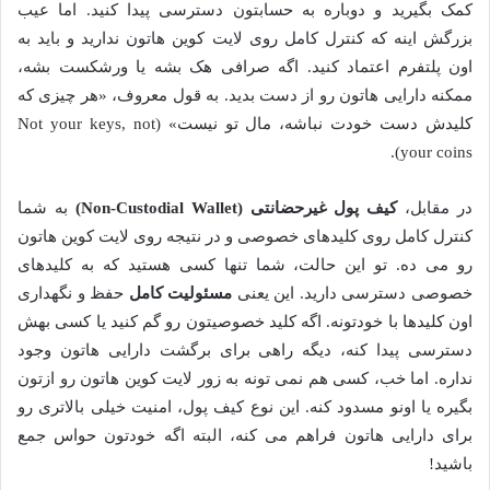
کمک بگیرید و دوباره به حسابتون دسترسی پیدا کنید. اما عیب
بزرگش اینه که کنترل کامل روی لایت کوین هاتون ندارید و باید به
اون پلتفرم اعتماد کنید. اگه صرافی هک بشه یا ورشکست بشه،
ممکنه دارایی هاتون رو از دست بدید. به قول معروف، «هر چیزی که
کلیدش دست خودت نباشه، مال تو نیست» (Not your keys, not
your coins).
در مقابل،
کیف پول غیرحضانتی (Non-Custodial Wallet)
به شما
کنترل کامل روی کلیدهای خصوصی و در نتیجه روی لایت کوین هاتون
رو می ده. تو این حالت، شما تنها کسی هستید که به کلیدهای
خصوصی دسترسی دارید. این یعنی
مسئولیت کامل
حفظ و نگهداری
اون کلیدها با خودتونه. اگه کلید خصوصیتون رو گم کنید یا کسی بهش
دسترسی پیدا کنه، دیگه راهی برای برگشت دارایی هاتون وجود
نداره. اما خب، کسی هم نمی تونه به زور لایت کوین هاتون رو ازتون
بگیره یا اونو مسدود کنه. این نوع کیف پول، امنیت خیلی بالاتری رو
برای دارایی هاتون فراهم می کنه، البته اگه خودتون حواس جمع
باشید!