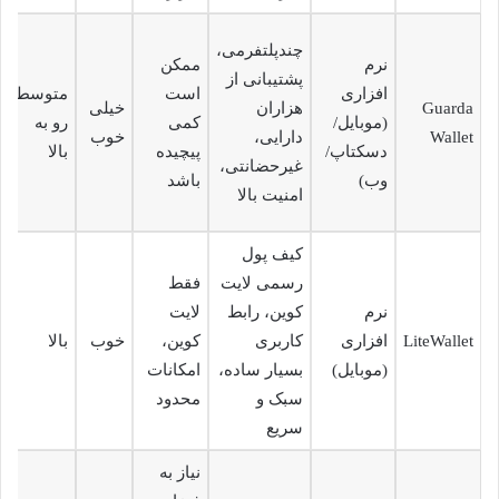
چندپلتفرمی،
نرم
ممکن
پشتیبانی از
افزاری
است
متوسط
Guarda
هزاران
خیلی
(موبایل/
کمی
رو به
Wallet
دارایی،
خوب
دسکتاپ/
پیچیده
بالا
غیرحضانتی،
وب)
باشد
امنیت بالا
کیف پول
رسمی لایت
فقط
نرم
کوین، رابط
لایت
LiteWallet
افزاری
کاربری
کوین،
خوب
بالا
(موبایل)
بسیار ساده،
امکانات
سبک و
محدود
سریع
نیاز به