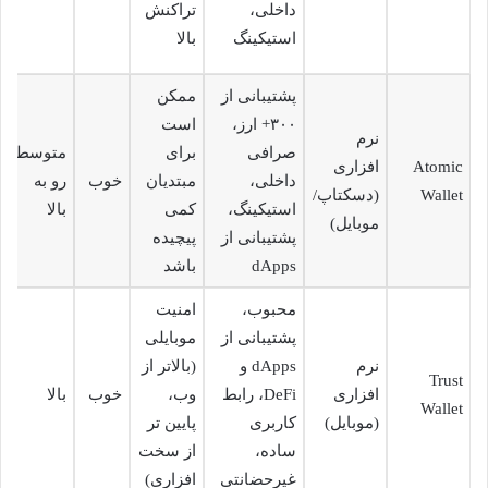
داخلی،
تراکنش
استیکینگ
بالا
پشتیبانی از
ممکن
۳۰۰+ ارز،
است
نرم
صرافی
برای
متوسط
Atomic
افزاری
داخلی،
مبتدیان
خوب
رو به
Wallet
(دسکتاپ/
استیکینگ،
کمی
بالا
موبایل)
پشتیبانی از
پیچیده
dApps
باشد
محبوب،
امنیت
پشتیبانی از
موبایلی
نرم
dApps و
(بالاتر از
Trust
افزاری
DeFi، رابط
وب،
خوب
بالا
Wallet
(موبایل)
کاربری
پایین تر
ساده،
از سخت
غیرحضانتی
افزاری)