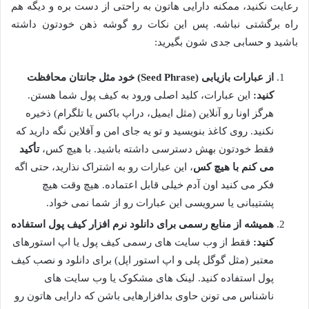
رعایت نکنید، ممکنه دارایی هاتون به راحتی از دست بره و دیگه هم
راه برگشتی نباشه. پس این نکات رو گوشه ذهن خودتون داشته
باشید و حسابی جدی شون بگیرید:
از عبارات بازیابی (Seed Phrase) خود مثل جانتان محافظت
کنید:
این عبارات، کلید اصلی ورود به کیف پول شما هستن.
هرگز اونا رو آنلاین (مثل ایمیل، دراپ باکس یا تلگرام) ذخیره
نکنید. روی کاغذ بنویسید و تو یه جای امن و آفلاین نگه دارید که
فقط خودتون بهش دسترسی داشته باشید. با هیچ کس،
تأکید
می کنم با هیچ کس
، این عبارات رو به اشتراک نذارید، حتی اگه
فکر می کنید اون آدم خیلی قابل اعتماده. هیچ وقت هیچ
پشتیبانی یا سرویسی این عبارات رو از شما نمی خواد.
همیشه از منابع رسمی برای دانلود نرم افزار کیف پول استفاده
کنید:
فقط از وب سایت های رسمی کیف پول یا اپ استورهای
معتبر (مثل گوگل پلی و اپ استور اپل) برای دانلود و نصب کیف
پول استفاده کنید. لینک های مشکوک یا وب سایت های
ناشناس می تونن حاوی بدافزارهایی باشن که دارایی هاتون رو