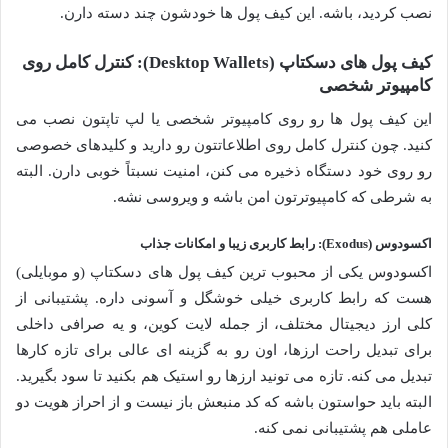
نصب کردید، باشه. این کیف پول ها خودشون چند دسته دارن.
کیف پول های دسکتاپ (Desktop Wallets): کنترل کامل روی
کامپیوتر شخصی
این کیف پول ها رو روی کامپیوتر شخصی یا لپ تاپتون نصب می
کنید. چون کنترل کامل روی اطلاعاتتون رو دارید و کلیدهای خصوصی
رو روی خود دستگاه ذخیره می کنن، امنیت نسبتاً خوبی دارن. البته
به شرطی که کامپیوترتون امن باشه و ویروسی نشه.
اکسودوس (Exodus): رابط کاربری زیبا و امکانات جذاب
اکسودوس یکی از محبوب ترین کیف پول های دسکتاپ (و موبایلی)
هست که رابط کاربری خیلی خوشگل و آسونی داره. پشتیبانی از
کلی ارز دیجیتال مختلف، از جمله لایت کوین، و یه صرافی داخلی
برای تبدیل راحت ارزها، اون رو به گزینه ای عالی برای تازه کارها
تبدیل می کنه. تازه می تونید ارزها رو استیک هم بکنید تا سود بگیرید.
البته باید حواستون باشه که کد منبعش باز نیست و از احراز هویت دو
عاملی هم پشتیبانی نمی کنه.