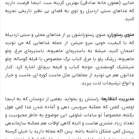
ختایی (همون خانه صادقی) بهترین گزینه ست. اینجا فرصت دارید
که غذاهای سنتی اردبیل رو توی یه فضای بی نظیر تاریخی تجربه
کنید.
منوی رستوران:
منوی رستورانشون پر از غذاهای محلی و سنتی اردبیله
که با کیفیت خوبی سرو میشن. از جمله غذاهایی که می تونید
امتحان کنید، میشه به باستیرمای ماهیچه، باستیرمای مرغ، چلو
ماهیچه، زرشک پلو با مرغ، کباب برگ مخصوص با فیله گوساله، چلو
شیشلیک گوسفندی، جوجه کباب و قیمه بیچاق اشاره کرد. کنار
غذاتون هم می تونید از مخلفاتی مثل ماست کوزه ای، ماست و خیار
و انواع ترشیجات لذت ببرید.
مدیریت انتظارها:
راستش رو بخواید، بعضی از دوستان که به اینجا
اومدن، گفتن که ممکنه سرویس دهی و آماده شدن غذا کمی طول
بکشه، مخصوصاً تو ساعات شلوغی. این موضوع به خاطر محبوبیت و
تعداد زیاد مشتری هاست و البته گاهی اوقات هم ممکنه سازماندهی
پرسنل کمی مشکل داشته باشه. پس اگه عجله دارید یا خیلی گرسنه