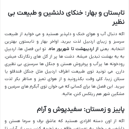
تابستان و بهار: خنکای دلنشین و طبیعت بی
نظیر
اگه دنبال آب و هوای خنک و دلپذیر هستید و می خواید از طبیعت
سرسبز و زیبای اردبیل لذت ببرید، اواخر بهار و تابستون بهترین
انتخابه. یعنی
از اردیبهشت تا شهریور ماه.
تو این فصل ها، اردبیل
به یه بهشت تبدیل میشه. دشت ها پر از گل های رنگارنگ میشن،
رودخونه ها پرآب و پرخروش هستن و جنگل ها سرسبزی بی نظیری
دارن. می تونید توی طبیعت اطراف اردبیل مثل جنگل فندقلو یا
سبلان زیبا، کلی وقت بگذرونید و از هوای تمیز و مناظر بکر لذت
ببرید. این فصل ها برای کسانی که می خوان توی آبگرم های سرعین و
مشگین شهر هم ریلکس کنن، عالیه.
پاییز و زمستان: سفیدپوش و آرام
اگه از اون دسته افرادی هستید که عاشق برف و سرما هستن و
دلشون می خواد یه زمستون واقعی رو تجربه کنن، پس از آبان تا