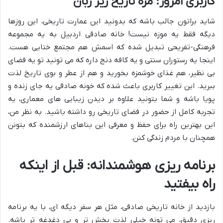
کاربری امروز: مزه تاریخ زیر زبان
شاید براتون جالب باشه که بدونید این عمارت تاریخی، این روزها
دیگه فقط یه موزه نیست! خانه صادقی اردبیل به یه مجموعه
فرهنگی-تفریحی تبدیل شده که اسمش هم مجتمع ختایی هست.
اینجا یه رستوران سنتی و یه کافه دنج داره که می تونید تو یه فضای
بی نظیر، هم غذای خوشمزه بخورید و هم از عطر و بوی تاریخ لذت
ببرید. این تغییر کاربری باعث شده که خونه صادقی یه جای زنده و
پویا باشه و شما بتونید علاوه بر دیدن زیبایی های معماری، یه
تجربه کامل از حضور در فضای تاریخی رو داشته باشید. به نظر من،
این بهترین راه برای حفظ و معرفی این بناهای ارزشمنده که بتونن
همچنان با مردم زندگی کنن.
برنامه ریزی هوشمندانه: قبل از اینکه
راه بیفتید
بازدید از خانه تاریخی صادقی، مثل هر سفر دیگه ای، با یه برنامه
ریزی دقیق، می تونه خیلی لذت بخش تر و بی دغدغه تر باشه.