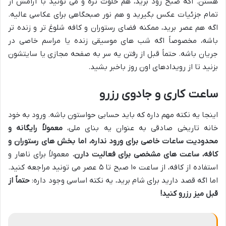
هستن. اگه صبح زود برید، هم خلوت تره و می تونید با آرامش از
تمام جزئیات عکس بگیرید و هم نور صبحگاهی برای عکاسی عالیه.
اگه هم عصر برید، ممکنه فضای رستوران و کافه شلوغ تر و زنده تر
باشه، مخصوصاً اگه شب های موسیقی زنده یا مراسم خاصی در
جریان باشه. حتماً قبل از رفتن یه سر به صفحه مجازی یا سایتشون
بزنید تا از رویدادهای اون روز باخبر بشید.
ساعت کاری و جادوی رزرو
اینجا یه نکته مهم داره که باید حسابی حواستون باشه. ورود به خود
خانه تاریخی صادقی به عنوان یه بنای ملی،
معمولاً رایگانه و
محدودیت ساعات خاصی برای ورود نداره، اما بخش های رستوران و
کافه، ساعت های مشخصی برای فعالیت دارن.
معمولاً برای ناهار و
استفاده از کافه، از ساعت ۱۰ صبح تا ۵ عصر می تونید مراجعه کنید.
اما اگه قصد دارید برای شام برید، یه نکته اساسی وجود داره:
حتماً از
قبل میز رزرو کنید!