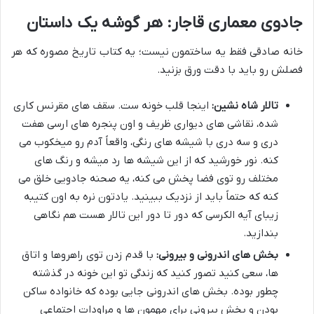
جادوی معماری قاجار: هر گوشه یک داستان
خانه صادقی فقط یه ساختمون نیست؛ یه کتاب تاریخ مصوره که هر
فصلش رو باید با دقت ورق بزنید.
تالار شاه نشین:
اینجا قلب خونه ست. سقف های مقرنس کاری
شده، نقاشی های دیواری ظریف و اون پنجره های ارسی هفت
دری و سه دری با شیشه های رنگی، واقعاً آدم رو میخکوب می
کنه. نور خورشید که از این شیشه ها رد میشه و رنگ های
مختلف رو توی فضا پخش می کنه، یه صحنه جادویی خلق می
کنه که حتماً باید از نزدیک ببینید. یادتون نره به اون کتیبه
زیبای آیه الکرسی که دور تا دور این تالار هست هم نگاهی
بندازید.
بخش های اندرونی و بیرونی:
با قدم زدن توی راهروها و اتاق
ها، سعی کنید تصور کنید که زندگی تو این خونه در گذشته
چطور بوده. بخش های اندرونی جایی بوده که خانواده ساکن
بودن و بخش بیرونی برای مهمون ها و مراودات اجتماعی