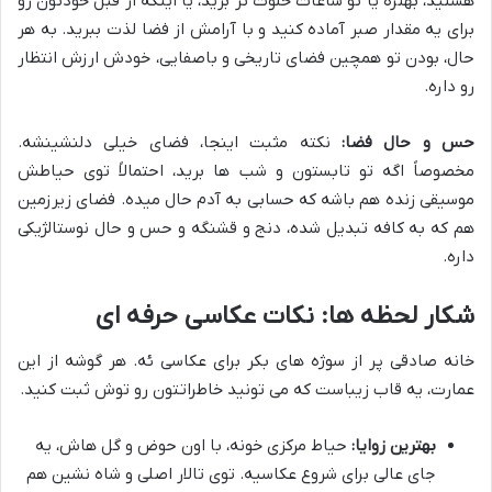
هستید، بهتره یا تو ساعات خلوت تر برید، یا اینکه از قبل خودتون رو
برای یه مقدار صبر آماده کنید و با آرامش از فضا لذت ببرید. به هر
حال، بودن تو همچین فضای تاریخی و باصفایی، خودش ارزش انتظار
رو داره.
حس و حال فضا:
نکته مثبت اینجا، فضای خیلی دلنشینشه.
مخصوصاً اگه تو تابستون و شب ها برید، احتمالاً توی حیاطش
موسیقی زنده هم باشه که حسابی به آدم حال میده. فضای زیرزمین
هم که به کافه تبدیل شده، دنج و قشنگه و حس و حال نوستالژیکی
داره.
شکار لحظه ها: نکات عکاسی حرفه ای
خانه صادقی پر از سوژه های بکر برای عکاسی ئه. هر گوشه از این
عمارت، یه قاب زیباست که می تونید خاطراتتون رو توش ثبت کنید.
بهترین زوایا:
حیاط مرکزی خونه، با اون حوض و گل هاش، یه
جای عالی برای شروع عکاسیه. توی تالار اصلی و شاه نشین هم