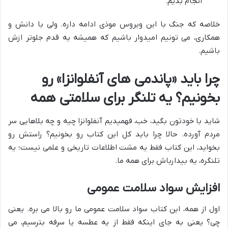
انجام بدیم.
خلاصه که جنگ با این ویروس موذی ادامه داره. ولی با دانش و
همکاری، می تونیم امیدوار باشیم که همیشه یه قدم جلوتر ازش
باشیم.
چرا باید «پاندمی های آنفلوانزا» رو
بخونیم؟ یه تلنگر برای سلامتی همه
شاید با خودتون بگید، خب، فهمیدیم آنفلوانزا چیه و چه بلاهایی سر
مردم آورده. حالا چرا باید کل این کتاب رو بخونیم؟ راستش رو
بخواید، این کتاب فقط یه مشت اطلاعات تاریخی و علمی نیست؛ یه
تلنگره، یه بیدارباش برای همه ما.
افزایش سواد سلامت عمومی
اول از همه، این کتاب سواد سلامت عمومی ما رو بالا می بره. یعنی
چی؟ یعنی به جای اینکه فقط از یه عطسه یا سرفه بترسیم، می