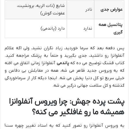
شایع (ذات الریه، برونشیت،
عوارض جدی
نادر
عفونت گوش)
پتانسیل همه
ندارد
دارد (پاندمی)
گیری
پس دفعه بعد که سرما خوردید، زیاد نگران نشید، ولی اگه علائم
آنفلوانزا رو داشتید، جدی بگیرید و حتماً به پزشک مراجعه کنید.
کتاب قشنگ توضیح می ده که
پاندمی
آنفلوانزا زمانی اتفاق می افته
که یه ویروس جدید ظاهر می شه، همه در مقابلش بی دفاعن و
خیلی سریع تو کل دنیا پخش می شه. اینجا دیگه کار از سرماخوردگی
گذشته و کل سلامت جهانی درگیر می شه.
پشت پرده جهش: چرا ویروس آنفلوانزا
همیشه ما رو غافلگیر می کنه؟
یه ویروس آنفلوانزا رو تصور کنید که یه استاد تغییر چهره ست!