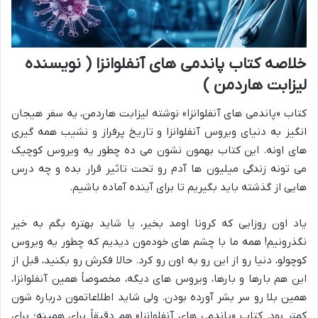
خلاصه کتاب پاندمی های آنفلوانزا ( نویسنده
لیزابت هاردمن )
کتاب «پاندمی های آنفلوانزا» نوشته لیزابت هاردمن، یه سفر هیجان
انگیز به دنیای ویروس آنفلوانزا و تاریخ پرفراز و نشیب همه گیری
های اونه. این کتاب بهمون نشون می ده چطور یه ویروس کوچیک
می تونه زندگی میلیون ها آدم رو تحت تاثیر قرار بده و چه درس
هایی از گذشته باید بگیریم تا برای آینده آماده باشیم.
یاد اون روزایی که کرونا اومد بخیر، یا شاید بهتره بگم به خیر
نگذرونیم! همه ما با چشم های خودمون دیدیم که چطور یه ویروس
کوچولو، دنیا رو از این رو به اون رو کرد. حالا فکرش رو بکنید، قبل از
این هم بارها و بارها، ویروس های دیگه، مخصوصاً همین آنفلوانزا،
همین بلا رو سر بشر آورده بودن. ولی شاید اطلاعاتمون درباره شون
کمتر بود. کتاب «پاندمی های آنفلوانزا» هم دقیقاً برای همینه؛ برای