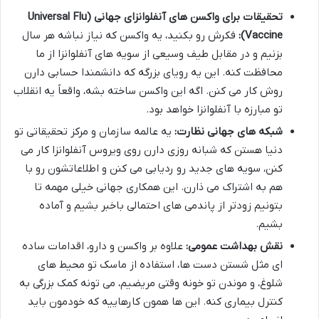
تحقیقات برای واکسن های آنفلوانزای جهانی (Universal Flu
Vaccine):
فکرش رو بکنید، یه واکسن که نیاز نباشه هر سال
بزنیم و در مقابل طیف وسیعی از سویه های آنفلوانزا از ما
محافظت کنه. این یه رویای بزرگه که دانشمندا حسابی دارن
روش کار می کنن. اگه این واکسن ساخته بشه، واقعاً یه انقلاب
تو مبارزه با آنفلوانزا خواهد بود.
شبکه های جهانی نظارت:
یه عالمه سازمان و مرکز تحقیقاتی تو
دنیا هستن که شبانه روزی دارن روی ویروس آنفلوانزا کار می
کنن، سویه های جدید رو ردیابی می کنن و اطلاعاتشون رو با
هم به اشتراک می ذارن. این همکاری جهانی خیلی مهمه تا
بتونیم زودتر از پاندمی های احتمالی باخبر بشیم و آماده
بشیم.
نقش بهداشت عمومی:
علاوه بر واکسن و دارو، اقدامات ساده
ای مثل شستن دست ها، استفاده از ماسک تو محیط های
شلوغ، و موندن تو خونه وقتی مریضیم، می تونه کمک بزرگی به
کنترل بیماری کنه. این ها همون کارهاییه که خودمون باید