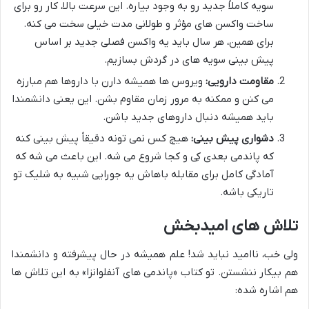
سویه کاملاً جدید رو به وجود بیاره. این سرعت بالا، کار رو برای
ساخت واکسن های مؤثر و طولانی مدت خیلی سخت می کنه.
برای همین، هر سال باید یه واکسن فصلی جدید بر اساس
پیش بینی سویه های در گردش بسازیم.
مقاومت دارویی:
ویروس ها همیشه دارن با داروها هم مبارزه
می کنن و ممکنه به مرور زمان مقاوم بشن. این یعنی دانشمندا
باید همیشه دنبال داروهای جدید باشن.
دشواری پیش بینی:
هیچ کس نمی تونه دقیقاً پیش بینی کنه
که پاندمی بعدی کِی و کجا شروع می شه. این باعث می شه که
آمادگی کامل برای مقابله باهاش یه جورایی شبیه به شلیک تو
تاریکی باشه.
تلاش های امیدبخش
ولی خب، ناامید نباید شد! علم همیشه در حال پیشرفته و دانشمندا
هم بیکار ننشستن. تو کتاب «پاندمی های آنفلوانزا» به این تلاش ها
هم اشاره شده: