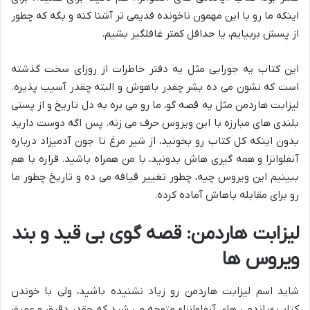
اینکه ما رو با این مهمون ناخونده قدیمی تر آشنا کنه و بگه که چطور
از پسش بربیایم، یا حداقل کمتر غافلگیر بشیم.
این کتاب یه جورایی مثل یه دفتر خاطرات از روزای سخت گذشته
است که نشون می ده بشر چقدر باهوش و البته چقدر آسیب پذیره.
لیزابت هاردمن مثل یه قصه گو، ما رو می بره به دل تاریخ و از پستی
بلندی های مبارزه با این ویروس حرف می زنه. پس اگه دوست دارید
بدون اینکه کل کتاب رو بخونید، از شیر مرغ تا جون آدمیزاد درباره
آنفلوانزا و همه گیری هاش بدونید، با من همراه باشید. قراره با هم
ببینیم این ویروس چیه، چطور تغییر قیافه می ده و تاریخ چطور ما
رو برای مقابله باهاش آماده کرده.
لیزابت هاردمن: قصه گوی بی قید و بند
ویروس ها
شاید اسم لیزابت هاردمن رو زیاد نشنیده باشید، ولی با خوندن
کتاب «پاندمی های آنفلوانزا» متوجه می شید که چقدر دقیق و عمیق