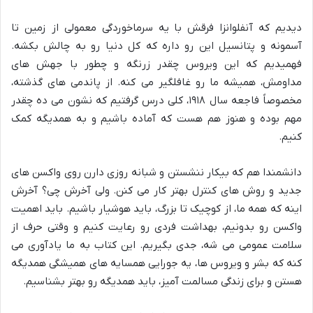
دیدیم که آنفلوانزا فرقش با یه سرماخوردگی معمولی از زمین تا
آسمونه و پتانسیل این رو داره که کل دنیا رو به چالش بکشه.
فهمیدیم که این ویروس چقدر زرنگه و چطور با جهش های
مداومش، همیشه ما رو غافلگیر می کنه. از پاندمی های گذشته،
مخصوصاً فاجعه سال ۱۹۱۸، کلی درس گرفتیم که نشون می ده چقدر
مهم بوده و هنوز هم هست که آماده باشیم و به همدیگه کمک
کنیم.
دانشمندا هم که بیکار ننشستن و شبانه روزی دارن روی واکسن های
جدید و روش های کنترل بهتر کار می کنن. ولی آخرش چی؟ آخرش
اینه که همه ما، از کوچیک تا بزرگ، باید هوشیار باشیم. باید اهمیت
واکسن رو بدونیم، بهداشت فردی رو رعایت کنیم و وقتی حرف از
سلامت عمومی می شه، جدی بگیریم. این کتاب به ما یادآوری می
کنه که بشر و ویروس ها، یه جورایی همسایه های همیشگی همدیگه
هستن و برای زندگی مسالمت آمیز، باید همدیگه رو بهتر بشناسیم.