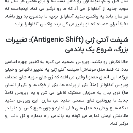
سال قبل زدیم، نتونه اون رو کامل بشناسه و برای همین هر سال یه
سویه جدید از آنفلوانزا می آد که ما رو درگیر می کنه. اینجاست که
هر سال باید یه واکسن جدید آنفلوانزا بزنیم تا بدنمون به روز باشه.
دقیقاً برای همینه که تو پاییز می گن برید واکسن آنفلوانزا بزنید.
شیفت آنتی ژنی (Antigenic Shift): تغییرات
بزرگ، شروع یک پاندمی
حالا فکرش رو بکنید، ویروس تصمیم می گیره یه تغییر چهره اساسی
بده، نه فقط مدل موهاش! شیفت آنتی ژنی یه تغییر ناگهانی و خیلی
بزرگه. این اتفاق معمولاً وقتی می افته که ژن های سویه های مختلف
ویروس آنفلوانزا (مثلاً یکی از پرنده ها، یکی از خوک ها و یکی از انسان
ها) توی بدن یه میزبان مشترک قاطی می شن و یه ویروس کاملاً
جدید با پروتئین های سطحی جدید می سازن. این ویروس جدید
دیگه هیچ ربطی به مدل های قبلی نداره و چون هیچ کس تو دنیا در
مقابلش ایمنی نداره، می تونه یه پاندمی راه بندازه و کل دنیا رو
درگیر کنه.