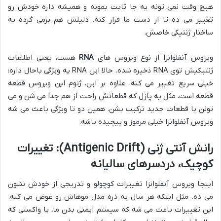
هیچ وقت نمی تونه یه جا ثابت بمونه و همیشه داره خودش رو
تغییر می ده تا از دست ما فرار کنه. دلیلش هم برمی گرده به
ساختار ژنتیکی خاصش.
ویروس آنفلوانزا از نوع ویروس های
RNA
هست، یعنی اطلاعات
ژنتیکیش توی RNA ذخیره شده. حالا این RNA یه ویژگی باحال داره:
خیلی سریع تغییر می کنه. علاوه بر این، ژنوم این ویروس قطعه
قطعه است، مثل یه پازل که قطعاتش راحت از هم جدا می شن و می
تونن با قطعات جدید ترکیب بشن. همین دو تا ویژگی باعث می شه
ویروس آنفلوانزا خیلی مرموز و پیچیده باشه.
رانش آنتی ژنی (Antigenic Drift): تغییرات
کوچیک، دردسرهای سالیانه
اینجا ویروس آنفلوانزا تغییرات کوچولو و تدریجی از خودش نشون
می ده. مثل اینکه هر سال یه ذره مدل موهاش رو عوض می کنه.
این تغییرات باعث می شه که سیستم ایمنی بدن ما، یا واکسنی که