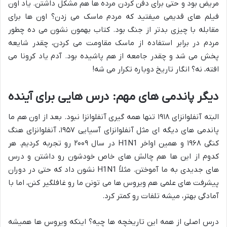
مریض بود و حتی برای دفن کردن مرده ها هم مشکل داشتن. یاد اون
فیلم های قدیمی میفتید که مردم ماسک می زدن؟ اون ها برای
مقابله با چیزی بدتر از جنگ بود. کتاب بهمون نشون می ده چطور
مردم در برابر استفاده از ماسک مقاومت می کردن، چقدر شایعه
پخش می شد و چقدر جامعه از هم پاشیده بود. آدم یاد کرونا می
افته، نه؟ انگار تاریخ دوباره تکرار می شه!
دیگر پاندمی های مهم: درس هایی برای آینده
البته آنفلوانزای ۱۹۱۸ تنها همه گیری آنفلوانزا نبود. بعد از اون هم ما
پاندمی های دیگه ای مثل آنفلوانزای آسیایی ۱۹۵۷، آنفلوانزای هنگ
کنگی ۱۹۶۸ و همین اواخر H1N1 در سال ۲۰۰۹ رو تجربه کردیم. هر
کدوم از این ها هم چالش های خاص خودشون رو داشتن و درس
های جدیدی به ما آموختن. مثلاً H1N1 نشون داد که حتی در دوران
پیشرفت های علمی هم ویروس ها می تونن ما رو غافلگیر کنن، اما با
آمادگی بهتر، میشه تلفات رو کمتر کرد.
درس اصلی از همه این تاریخچه ها چیه؟ اینکه ویروس ها همیشه