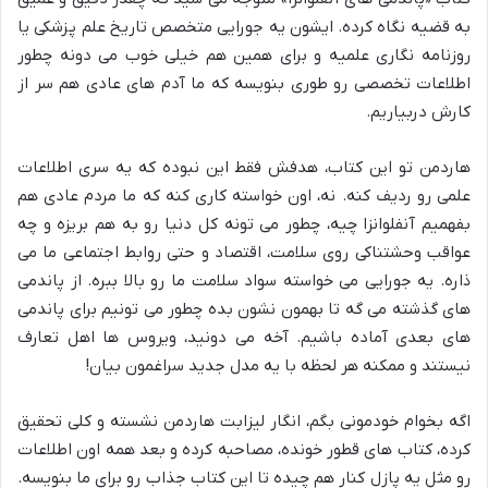
به قضیه نگاه کرده. ایشون یه جورایی متخصص تاریخ علم پزشکی یا
روزنامه نگاری علمیه و برای همین هم خیلی خوب می دونه چطور
اطلاعات تخصصی رو طوری بنویسه که ما آدم های عادی هم سر از
کارش دربیاریم.
هاردمن تو این کتاب، هدفش فقط این نبوده که یه سری اطلاعات
علمی رو ردیف کنه. نه، اون خواسته کاری کنه که ما مردم عادی هم
بفهمیم آنفلوانزا چیه، چطور می تونه کل دنیا رو به هم بریزه و چه
عواقب وحشتناکی روی سلامت، اقتصاد و حتی روابط اجتماعی ما می
ذاره. یه جورایی می خواسته سواد سلامت ما رو بالا ببره. از پاندمی
های گذشته می گه تا بهمون نشون بده چطور می تونیم برای پاندمی
های بعدی آماده باشیم. آخه می دونید، ویروس ها اهل تعارف
نیستند و ممکنه هر لحظه با یه مدل جدید سراغمون بیان!
اگه بخوام خودمونی بگم، انگار لیزابت هاردمن نشسته و کلی تحقیق
کرده، کتاب های قطور خونده، مصاحبه کرده و بعد همه اون اطلاعات
رو مثل یه پازل کنار هم چیده تا این کتاب جذاب رو برای ما بنویسه.