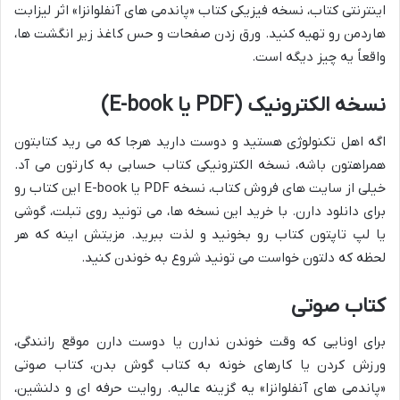
اینترنتی کتاب، نسخه فیزیکی کتاب «پاندمی های آنفلوانزا» اثر لیزابت
هاردمن رو تهیه کنید. ورق زدن صفحات و حس کاغذ زیر انگشت ها،
واقعاً یه چیز دیگه است.
نسخه الکترونیک (PDF یا E-book)
اگه اهل تکنولوژی هستید و دوست دارید هرجا که می رید کتابتون
همراهتون باشه، نسخه الکترونیکی کتاب حسابی به کارتون می آد.
خیلی از سایت های فروش کتاب، نسخه PDF یا E-book این کتاب رو
برای دانلود دارن. با خرید این نسخه ها، می تونید روی تبلت، گوشی
یا لپ تاپتون کتاب رو بخونید و لذت ببرید. مزیتش اینه که هر
لحظه که دلتون خواست می تونید شروع به خوندن کنید.
کتاب صوتی
برای اونایی که وقت خوندن ندارن یا دوست دارن موقع رانندگی،
ورزش کردن یا کارهای خونه به کتاب گوش بدن، کتاب صوتی
«پاندمی های آنفلوانزا» یه گزینه عالیه. روایت حرفه ای و دلنشین،