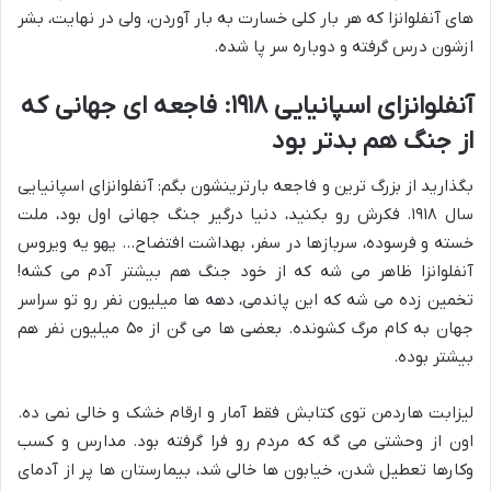
های آنفلوانزا که هر بار کلی خسارت به بار آوردن، ولی در نهایت، بشر
ازشون درس گرفته و دوباره سر پا شده.
آنفلوانزای اسپانیایی ۱۹۱۸: فاجعه ای جهانی که
از جنگ هم بدتر بود
بگذارید از بزرگ ترین و فاجعه بارترینشون بگم: آنفلوانزای اسپانیایی
سال ۱۹۱۸. فکرش رو بکنید، دنیا درگیر جنگ جهانی اول بود، ملت
خسته و فرسوده، سربازها در سفر، بهداشت افتضاح… یهو یه ویروس
آنفلوانزا ظاهر می شه که از خود جنگ هم بیشتر آدم می کشه!
تخمین زده می شه که این پاندمی، دهه ها میلیون نفر رو تو سراسر
جهان به کام مرگ کشونده. بعضی ها می گن از ۵۰ میلیون نفر هم
بیشتر بوده.
لیزابت هاردمن توی کتابش فقط آمار و ارقام خشک و خالی نمی ده.
اون از وحشتی می گه که مردم رو فرا گرفته بود. مدارس و کسب
وکارها تعطیل شدن، خیابون ها خالی شد، بیمارستان ها پر از آدمای