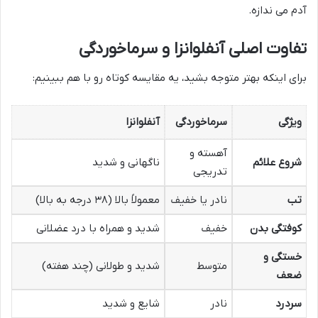
آدم می ندازه.
تفاوت اصلی آنفلوانزا و سرماخوردگی
برای اینکه بهتر متوجه بشید، یه مقایسه کوتاه رو با هم ببینیم:
ویژگی
سرماخوردگی
آنفلوانزا
آهسته و
شروع علائم
ناگهانی و شدید
تدریجی
تب
نادر یا خفیف
معمولاً بالا (۳۸ درجه به بالا)
کوفتگی بدن
خفیف
شدید و همراه با درد عضلانی
خستگی و
متوسط
شدید و طولانی (چند هفته)
ضعف
سردرد
نادر
شایع و شدید