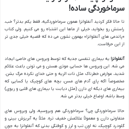
سرماخوردگی ساده!
تا حالا فکر کردید آنفلوانزا همون سرماخوردگیه، فقط یکم بدتر؟ خب،
راستش رو بخواید، خیلی از ماها این اشتباه رو می کنیم. ولی کتاب
«پاندمی های آنفلوانزا» بهمون نشون می ده که قضیه خیلی جدی تر
از این حرفاست.
آنفلوانزا
یه بیماری تنفسی جدیه که توسط ویروس های خاصی ایجاد
می شه. این ویروس ها حسابی موذی هستن و می تونن باعث علائم
شدید، عوارض خطرناک مثل ذات الریه و حتی خدای نکرده مرگ بشن.
مخصوصاً اگه پای آدم های مسن، بچه های کوچیک یا کسایی که
بیماری های دیگه ای دارن (مثل دیابت یا بیماری های قلبی و ریوی)
وسط باشه، اوضاع خیلی بدتر می شه.
حالا سرماخوردگی چی؟ سرماخوردگی هم ویروسیه، ولی ویروس های
متفاوتی دارن و معمولاً علائمش خفیف تره. مثلاً یه آبریزش بینی و
گلودرد کوچیک، نه اون تب و لرز و کوفتگی بدنی که آنفلوانزا به جون