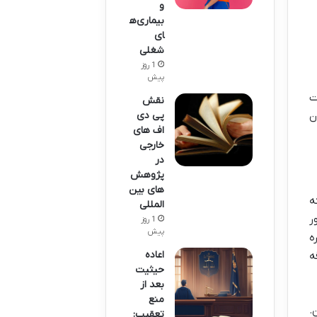
و
بیماری‌ه
ای
شغلی
1 روز
پیش
ت
نقش
ن
پی دی
اف های
خارجی
در
پژوهش
های بین
ه
المللی
ر
1 روز
پیش
ه
اعاده
ه
حیثیت
بعد از
منع
.
تعقیب: