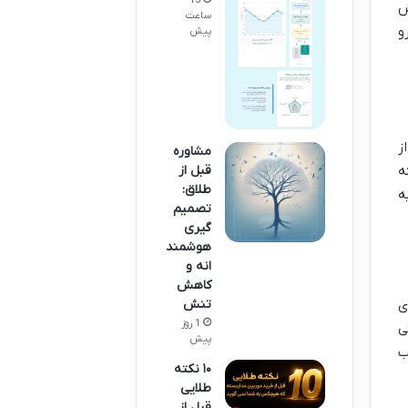
15
ش
ساعت
و
پیش
ز
مشاوره
ه
قبل از
طلاق:
ه
تصمیم
گیری
هوشمند
انه و
کاهش
ی
تنش
1 روز
ی
پیش
ب
۱۰ نکته
طلایی
قبل از