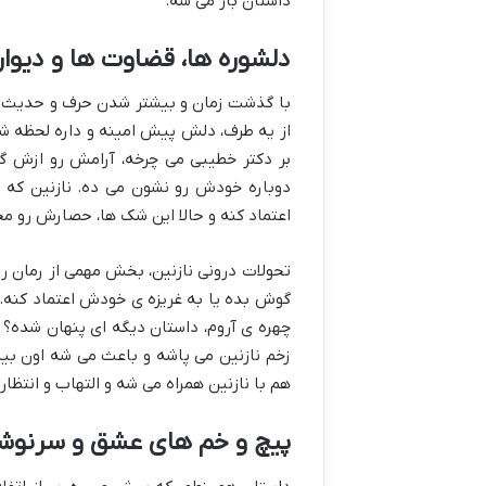
داستان باز می شه.
دلشوره ها، قضاوت ها و دیوار
با گذشت زمان و بیشتر شدن حرف و حدیث ها،
از یه طرف، دلش پیش امینه و داره لحظه شما
بر دکتر خطیبی می چرخه، آرامش رو ازش گر
دوباره خودش رو نشون می ده. نازنین که
اعتماد کنه و حالا این شک ها، حصارش رو مح
تحولات درونی نازنین، بخش مهمی از رمان رو
گوش بده یا به غریزه ی خودش اعتماد کنه. آ
چهره ی آروم، داستان دیگه ای پنهان شده؟ ن
زخم نازنین می پاشه و باعث می شه اون بی
هم با نازنین همراه می شه و التهاب و انتظ
پیچ و خم های عشق و سرنوشت