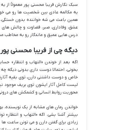
سبک نگارش فریبا محسنی پور معمولاً از یه 
یه مکالمه عادی بین شخصیت ها رو می خو
همین باعث می شه خواننده بدون خستگی، 
عشق، وفاداری، صبر، قضاوت و چالش های رو
درس هایی عمیق و ماندگار رو به مخاطب من
دیگه چی از فریبا محسنی پور 
اگه بعد از خوندن «التهاب و انتظار» حسا
بخونی، احتمالا دوست داری بدونی دیگه چه 
خاص و دوست داشتنی دارن، توی بقیه آثارش
لیست کامل آثار ایشون توی بریف موجود نی
محوریت روابط انسانی و کشمکش های درونی
خواندن رمان های مشابه از یک نویسنده، به
بیشتر آشنا بشی. اگه «التهاب و انتظار» ت
زیادی برای گفتن دارن و می تونن ساعت ها ت
ایشون رو توی سایت های فروش کتاب یا کتا