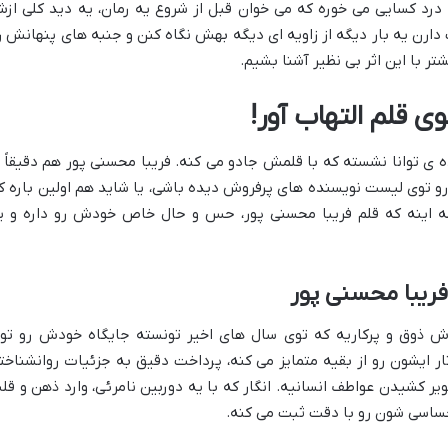
 درد کسایی می خوره که می خوان قبل از شروع یه رمان، یه دید کلی از
 دارن یه بار دیگه از زاویه ای دیگه بهش نگاه کنن و جنبه های پنهانش ر
ر با این اثر بی نظیر آشنا بشیم.
ی قلم التهاب آور!
 توانا نشسته که با قلمش جادو می کنه. فریبا محسنی پور هم دقیقاً ا
توی لیست نویسنده های پرفروش دیده باشی، یا شاید هم اولین باره ک
ه اینه که قلم فریبا محسنی پور، حس و حال خاص خودش رو داره و ی
فریبا محسنی پور
ش ذوق و پرکاریه که توی سال های اخیر تونسته جایگاه خودش رو تو
ثار ایشون رو از بقیه متمایز می کنه، پرداخت دقیق به جزئیات روانشناخت
 کشیدن عواطف انسانیه. انگار که با یه دوربین نامرئی، وارد ذهن و قل
احساسی شون رو با دقت ثبت می کنه.