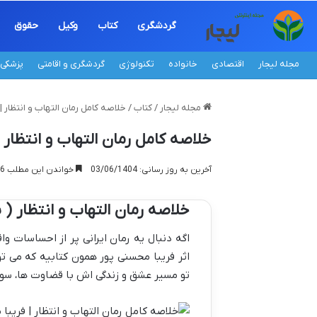
گردشگری
کتاب
وکیل
حقوق
مجله لیجار
اقتصادی
خانواده
تکنولوژی
گردشگری و اقامتی
پزشکی
مجله لیجار
/
کتاب
/
خلاصه کامل رمان التهاب و انتظار |
خلاصه کامل رمان التهاب و انتظار 
آخرین به روز رسانی: 03/06/1404
خواندن این مطلب 16 دقیقه زمان میبرد
خلاصه رمان التهاب و انتظار (
اگه دنبال یه رمان ایرانی پر از احساسات 
اثر فریبا محسنی پور همون کتابیه که می تو
تو مسیر عشق و زندگی اش با قضاوت ها، سوءت