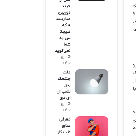
ی
خرید
و
دوربین
مداربست
ل
ه که
،
هیچک
س به
شما
نمی‌گوید
1 روز
پیش
و
علت
ک
چشمک
ز
زدن
ا
لامپ ال
ای دی
1 روز
پیش
ه
معرفی
ی
منابع
م
طب کار