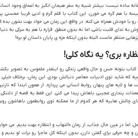
قانه ساده نیست؛ بیشتر شبیه یه سفر هیجان انگیز به اعماق وجود انسانه
یسه با هم گره می خورن. این کتاب با قلم گرم و ادبی فریبا محسنی پو
رو با خودش همراه می کنه. در واقع، این رمان می خواد بهت نشون بده ک
ش به ندای قلبت باشی، اما نه بدون منطق. قراره با هم یه سرکی به دنیا
زهایی منتظر ماست، البته بدون اینکه مزه ی پایان داستان لو بره!
تظار» بری؟ یه نگاه کلی!
 کتاب بتونه حس و حال واقعی زندگی رو اینقدر ملموس به تصویر بکشه
فیه که شاید توی ادبیات معاصر دنبالش بودی. این رمان، برخلاف خیلی ا
 و لایه های پنهان روابط انسانی می پردازه. از همون ابتدا که نازنین
ذات پنداری عجیبی باهاش پیدا می کنی. این فقط یه قصه از دلتنگی 
ای چالش هاییه که هر کدوم از ما ممکنه توی روابطمون باهاشون روبر
ل، اما در عین حال جذاب، از رمان «التهاب و انتظار» بهت بدیم. می خوای
و چه حرفی برای گفتن دارن، بدون اینکه کل ماجرا رو برات لو بدیم و ا