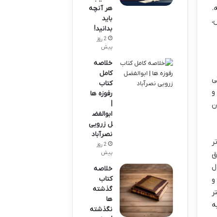
.
هر آنچه
باید
،
بدانید!
2 روز
پیش
خلاصه
کامل
ی
کتاب
و
رفوزه ها
|
ن
ابوالفض
ل زرویی
نصرآباد
ر
2 روز
پیش
ق
ل
خلاصه
کتاب
و
گذشته
ر
ها
ه
نگذشته