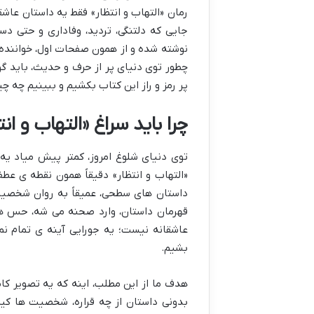
رمان «التهاب و انتظار» فقط یه داستان عاش
جایی که دلتنگی، تردید، وفاداری و حتی دس
نوشته شده و از همون صفحات اول، خواننده 
چطور توی دنیای پر از حرف و حدیث، باید گو
پر رمز و راز این کتاب بکشیم و ببینیم چه چی
چرا باید سراغ «التهاب و ان
توی دنیای شلوغ امروز، کمتر پیش میاد یه
«التهاب و انتظار» دقیقاً همون نقطه ی عط
داستان های سطحی، عمیقاً به روان شخصیت ها
قهرمان داستان، وارد صحنه می شه، حس هم
عاشقانه نیست؛ یه جورایی آینه ی تمام نم
بشیم.
هدف ما از این مطلب، اینه که یه تصویر کام
بدونی داستان از چه قراره، شخصیت ها کین 