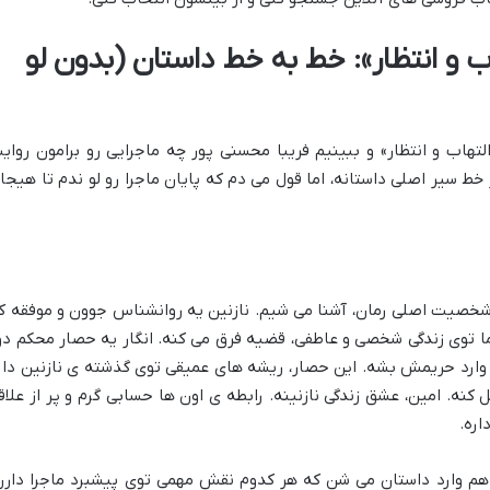
 و انتظار»: خط به خط داستان (بدون لو
تهاب و انتظار» و ببینیم فریبا محسنی پور چه ماجرایی رو برامون روای
خط سیر اصلی داستانه، اما قول می دم که پایان ماجرا رو لو ندم تا هیجا
 شخصیت اصلی رمان، آشنا می شیم. نازنین یه روانشناس جوون و موفقه ک
ما توی زندگی شخصی و عاطفی، قضیه فرق می کنه. انگار یه حصار محکم دو
ارد حریمش بشه. این حصار، ریشه های عمیقی توی گذشته ی نازنین دار
ه. امین، عشق زندگی نازنینه. رابطه ی اون ها حسابی گرم و پر از علاق
اره.
هم وارد داستان می شن که هر کدوم نقش مهمی توی پیشبرد ماجرا دارن