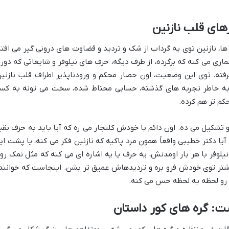
های قلب نازنین
 نازنین توی یه گرداب از شک و تردید و قضاوت های درونی گیر می افته
ری می کنه که برگرده، از طرف دیگه، حرف های نیلوفر و شایعاتی که دور 
فته. توی این وضعیت، اون حصار محکم و ورودناپذیر اطراف قلب نازنین
 به خاطر تجربه های گذشته، حسابی محتاط شده، سخت می تونه به کس
کم تر هم کرده.
 تشکیل می ده. اون دائم با خودش کلنجار می ره که آیا باید به حرف بقی
یا دکتر خطیبی واقعاً همون مرد پاکیه که نازنین فکر می کنه، یا پشت ای
یلوفر با هر بار اومدنش، یه حرف یا یه اشاره ای می کنه که مثل نمک رو
شتر توی خودش فرو بره و تردیدهاش عمیق تر بشن. اینجاست که خوانند
ار رو لحظه به لحظه حس می کنه.
: گره های کور داستان