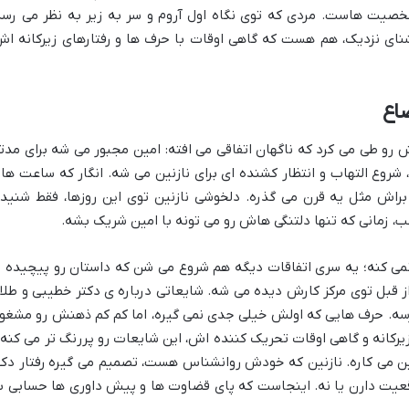
شخصیت هاست. مردی که توی نگاه اول آروم و سر به زیر به نظر می رسه
شنای نزدیک، هم هست که گاهی اوقات با حرف ها و رفتارهای زیرکانه اش
اع
 رو طی می کرد که ناگهان اتفاقی می افته: امین مجبور می شه برای مدت
 شروع التهاب و انتظار کشنده ای برای نازنین می شه. انگار که ساعت ها 
راش مثل یه قرن می گذره. دلخوشی نازنین توی این روزها، فقط شنید
، زمانی که تنها دلتنگی هاش رو می تونه با امین شریک بشه.
 نمی کنه؛ یه سری اتفاقات دیگه هم شروع می شن که داستان رو پیچیده ت
از قبل توی مرکز کارش دیده می شه. شایعاتی درباره ی دکتر خطیبی و طلا
سه. حرف هایی که اولش خیلی جدی نمی گیره، اما کم کم ذهنش رو مشغو
رکانه و گاهی اوقات تحریک کننده اش، این شایعات رو پررنگ تر می کنه 
نین می کاره. نازنین که خودش روانشناس هست، تصمیم می گیره رفتار دکت
واقعیت دارن یا نه. اینجاست که پای قضاوت ها و پیش داوری ها حسابی ب