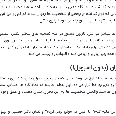
اقات غیرمنتظره و گره های کور می شه. سوءتفاهم های بزرگ شکل می گیر
 حرف اشتباه، یه نگاه معنی دار یا یه حرکت ناخواسته، باعث بشه نازنی
ایی که توی گذشته ی بعضی از شخصیت ها پنهان شده، کم کم رو می شن 
ط به دکتر خطیبی، امین یا حتی خود نازنین باشن.
 ها بیشتر می شن. نازنین مجبور می شه تصمیم های سختی بگیره؛ تصمی
 تحت تاثیر قرار می ده. نویسنده با ظرافت خاصی، خواننده رو توی ای
می ده حتی برای یه لحظه، از داستان جدا بشه. هر بار که فکر می کنی اوضا
همه چیز رو زیر و رو می کنه و التهاب رو بیشتر می کنه.
یان (بدون اسپویل!)
 به یه نقطه اوج می رسه. جایی که مهم ترین بحران یا رویداد توی داستا
 توی یه خط قرار می ده. این نقطه، جاییه که تمام گره ها حسابی سف
 اون هاست. واکنش شخصیت ها به این بحران، نشان دهنده ی عمق وجود 
اش غلبه کنه؟ آیا امین به موقع برمی گرده؟ و نقش دکتر خطیبی و نیلوف