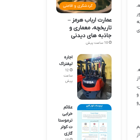
،
گردشگری و اقامتی
ر
عمارت ارباب هرمز –
ه
تاریخچه، معماری و
ی
جاذبه های دیدنی
10 ساعت پیش
اجاره
لیفتراک
.
12
ساعت
ز
پیش
،
و
و
علائم
خرابی
ترموستا
م
ت کولر
گازی
ز