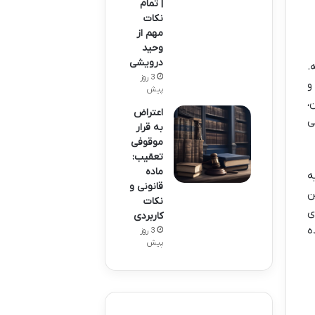
| تمام
نکات
مهم از
وحید
درویشی
.
3 روز
و
پیش
،
اعتراض
ی
به قرار
موقوفی
تعقیب:
ماده
ه
قانونی و
ن
نکات
ی
کاربردی
ه
3 روز
پیش