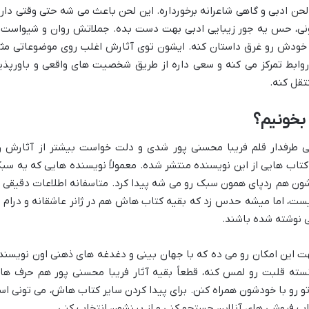
لحن ادبی و گاهی شاعرانه برخورداره. این لحن باعث می شه حتی وقتی دار
نی، حس یه جور زیبایی ادبی بهت دست بده. جملاتش روان و شیواست 
خودش رو غرق داستان کنه. ایشون توی آثارش اغلب روی موضوعاتی مث
ابط تمرکز می کنه و سعی داره از طریق شخصیت های واقعی و باورپذیر
تقل کنه.
بخونیم؟
بی طرفدار قلم فریبا محسنی پور شدی و دلت خواست بیشتر از آثارش ر
کتاب هایی از این نویسنده منتشر شده. معمولاً نویسنده هایی که یه سب
ون هم ردپای همون سبک رو می شه پیدا کرد. متاسفانه اطلاعات دقیقی ا
ست، اما میشه حدس زد که بقیه کتاب هاش هم در ژانر عاشقانه و درام ب
 نوشته شده باشند.
ت این امکان رو می ده که با جهان بینی و دغدغه های ذهنی اون نویسند
ونسته قلبت رو لمس کنه، قطعاً بقیه آثار فریبا محسنی پور هم حرف ها
و رو با خودشون همراه کنن. برای پیدا کردن سایر کتاب هاش، می تونی اس
ب فروشی های آنلاین جستجو کنی و از بینشون انتخاب کنی.