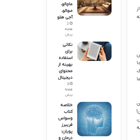
ماچالو،
ز
مچالو،
ه
آجی هلو
2
هفته
پیش
نکاتی
برای
ن
استفاده
ا
بهینه از
ک
محتوای
دیجیتال
ا
3
هفته
پیش
ن
خلاصه
 به خودش تو سال 1808 بودن!
کتاب
وسواس
،
فریبرز
ه
پویان:
درمان و