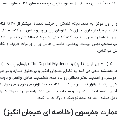
که بعداً تبدیل به یکی از محبوب ترین نویسنده های کتاب های معمای
اولین کتابش رو تو سال 1978 منتشر کرد و از اون موقع به بعد، دیگه قلمش از حرکت نیفتاد.
کلی هم طرفدار دارن. چیزی که کارهای ران روی رو خاص می کنه، سادگی 
روانی زبونشه. اون می دونه چطور پیچیده ترین معماها رو طوری تعریف کنه که حتی یه بچه ۸ ساله هم جذب
معنی سطحی بودن نیست؛ برعکس، داستان هاش پر از جزییات ظریف و نکا
لش می کشن.
مجموعه های مشهوری مثل A to Z Mysteries (رازهایی از اِی تا زِد) و The Capital Mysteries (رازهای پا
ها، همیشه سعی می کنه یه فضای هیجان انگیز و پرتعلیق بسازه و در عی
، دوستی، و اهمیت تفکر منطقی رو یاد بده. شخصیت هاش واقعی و دوس
ن ارتباط برقرار کنه. هر بار که یه کتاب جدید ازش می خونی، می دونی ک
ا آخرین صفحه نفس ها رو تو سینه حبس می کنه. راستش رو بخواهید، را
ل میلیون ها خواننده کوچیک و بزرگ جا باز کنه.
 عمارت جفرسون (خلاصه ای هیجان انگیز)