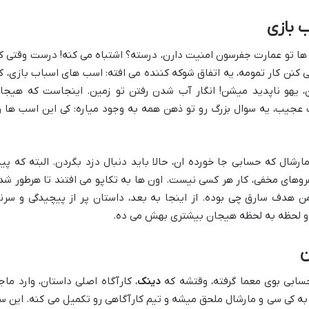
 بازی
ها تو عمارت جفرسون امنیت دارن، درسته؟ اشتباه می کنه! درست وقتی ک
کنن کار تمومه، یه اتفاق شوکه کننده می افته: اسب های اسباب بازی، ک
ن، یهو ناپدید میشن! انگار آب شدن رفتن تو زمین. اینجاست که هیجا
جیب، یه سوال بزرگ رو تو ذهن همه به وجود میاره: کی این اسب ها ر
ال که حسابی جا خورده ان، حالا باید دنبال دزد بگردن. البته که پید
هروهای مخفی، کار هر کسی نیست. اون ها به تکاپو می افتند تا هرطور شد
من هدف سارق چی بوده. از اینجا به بعد، داستان پر از پیچیدگی و سرن
 و لحظه به لحظه هیجان بیشتری بهش می ده.
ن
سابی بوی معما گرفته، وقتشه که
دینک
، کارآگاه اصلی داستان، وارد ماجر
کی سی و مارشال ملحق میشه و تیم کارآگاهی رو تکمیل می کنه. این س