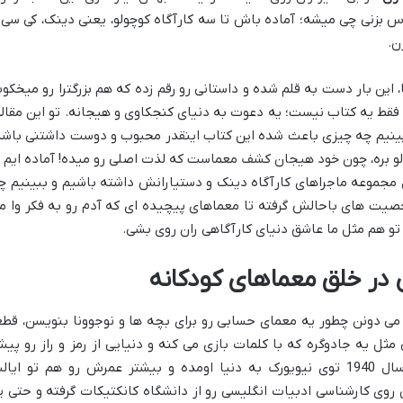
 بزنی چی میشه؛ آماده باش تا سه کارآگاه کوچولو، یعنی دینک، کی سی 
ن.
 این بار دست به قلم شده و داستانی رو رقم زده که هم بزرگترا رو میخکو
فقط یه کتاب نیست؛ یه دعوت به دنیای کنجکاوی و هیجانه. تو این مقاله
و ببینیم چه چیزی باعث شده این کتاب اینقدر محبوب و دوست داشتنی باشه
 لو بره، چون خود هیجان کشف معماست که لذت اصلی رو میده! آماده ایم ت
 مجموعه ماجراهای کارآگاه دینک و دستیارانش داشته باشیم و ببینیم چ
خصیت های باحالش گرفته تا معماهای پیچیده ای که آدم رو به فکر وا م
 تو هم مثل ما عاشق دنیای کارآگاهی ران روی بشی.
ی در خلق معماهای کودکانه
می دونن چطور یه معمای حسابی رو برای بچه ها و نوجوونا بنویسن، قطعا
ثل یه جادوگره که با کلمات بازی می کنه و دنیایی از رمز و راز رو پی
چشم خواننده هاش می آره. ران روی تو سال 1940 توی نیویورک به دنیا اومده و بیشتر عمرش رو هم تو ایا
ن روی کارشناسی ادبیات انگلیسی رو از دانشگاه کانکتیکات گرفته و حتی ی