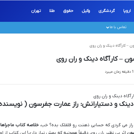
اروپا
گردشگری
وکیل
حقوق
طلا
تهران
تماس با ما
ن – کارآگاه دینک و ران روی
ن – کارآگاه دینک و ران روی
 دینک و دستیارانش: راز عمارت جفرسون ( نویسنده
و راز می گردی که حسابی ذهنت رو قلقلک بده؟ خب،
خلاصه کتاب ماجراها
سون
اثر بی نظیر ران روی دقیقاً همونیه که بهش نیاز داری! این کتاب از او