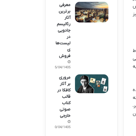
معرفی
ش
برترین
ز
آثار
رئالیسم
جادویی
در
لیست‌ها
ی
ط
فروش
ی
ه
15/04/1405
مروری
بر آثار
ه
کافکا در
قالب
ه
کتاب
،
صوتی
ن
خارجی
10/04/1405