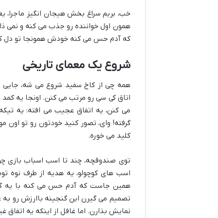
خب، بریم سراغ بخش هیجان انگیز ماجرا، ی
همون اول خواننده رو جذب می کنه و نمی ذاره
که آدم حس می کنه خودش همونجا تو دل کاخ 
شروع یک معمای تاریخی
همه چی از کاخ سفید شروع می شه، جایی 
اتاق کی سی رو مرتب می کنن. اونجا یه کمد 
می کنن، یه اتفاق عجیب می افته: یه تیکه
گرفته! وای، تصور کنید خودتون رو تو اون 
کلید می خوره.
توی صندوقچه، چند تا اسب اسباب بازی چو
همین جاست که آدم حس می کنه با یه گنج
تصمیم می گیرن این گنجینه باارزش رو به 
نمایش بذارن. اما غافل از اینکه یه اتفاق غ