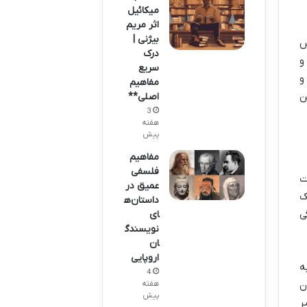
میکائیل
اثر مریم
بیژنی |
س
درک
و
سریع
و
مفاهیم
ن
اصلی**
3
هفته
پیش
مفاهیم
فلسفی
ت
عمیق در
ک
داستان‌ه
ی
ای
نویسندگ
ان
اروپایی
ه
4
ن
هفته
پیش
ر