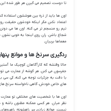
تا دوست، تصمیم می گیرن هر طور شده این راز
اون ها باید از ذره بین هوششون استفاده کن
اعتماد نکنن مگر اینکه خودشون حقیقت رو 
تیم رو منسجم تر می کنه. اون ها می دونن
شجاع باشن. ران روی اینجا به خوبی نشون می
معماها بربیان.
ردگیری سرنخ ها و موانع پنها
حالا وقتشه که کارآگاهان کوچیک ما آستین 
جفرسون می کنن. هر گوشه از عمارت می تون
با دقت به جزئیات توجه می کنه، کی سی ب
های خاص خودش، گاهی ناخواسته سرنخ های
اون ها با شخصیت های مختلفی تو عمارت
نظر میان. هر کسی ممکنه مظنون باشه و هر
نیست. موانع زیادی سر راهشونه: راهروهای 