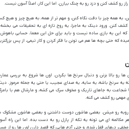
 رو کشف کنن و دزد رو به چنگ بیارن. اما این کار، اصلاً آسون نیست.
ن، به همه چیز با دقت نگاه کنن، و مهم تر از همه، به هیچ چیز و هیچ ک
کشف کنن. ورود دینک به ماجرا، یه روح تازه ای به تحقیقات می بخشه 
 که این یه بازی ساده نیست و باید برای حل این معما، حسابی باهوش 
ده که حتی بچه ها هم می تونن با فکر کردن و کار تیمی، از پس بزرگتری
ن
ها رو بالا بزنن و دنبال سرنخ ها بگردن. اون ها شروع به بررسی عمار
ه یه سرنخ باشه، یه سایه، یه صدای عجیب، یا حتی یه جمله مرموز. دین
ا شجاعت به جاهای تاریک و مخوف سرک می کشه، و مارشال هم با بامزگ
 مهمی رو کشف می کنه.
 روبه رو میشن. بعضی هاشون دوست داشتنی و بعضی هاشون مشکوک ب
 مکالمه ای می تونه یه تکه از پازل رو به دست بده. اما این راه آسو
مخفی، درهای قفل شده، و حتی آدم هایی که قصد دارن اون ها رو از مسی