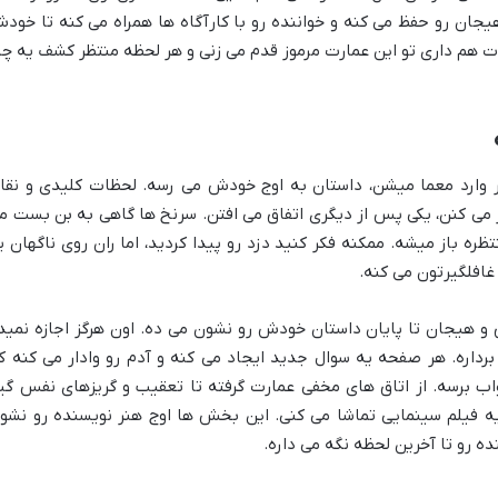
یجان رو حفظ می کنه و خواننده رو با کارآگاه ها همراه می کنه تا خود
 هم داری تو این عمارت مرموز قدم می زنی و هر لحظه منتظر کشف یه چی
وارد معما میشن، داستان به اوج خودش می رسه. لحظات کلیدی و نقا
 می کنن، یکی پس از دیگری اتفاق می افتن. سرنخ ها گاهی به بن بست م
ره باز میشه. ممکنه فکر کنید دزد رو پیدا کردید، اما ران روی ناگهان ی
افلگیرتون می کنه.
و هیجان تا پایان داستان خودش رو نشون می ده. اون هرگز اجازه نمید
اره. هر صفحه یه سوال جدید ایجاد می کنه و آدم رو وادار می کنه ک
اب برسه. از اتاق های مخفی عمارت گرفته تا تعقیب و گریزهای نفس گیر
ه فیلم سینمایی تماشا می کنی. این بخش ها اوج هنر نویسنده رو نشو
ده رو تا آخرین لحظه نگه می داره.