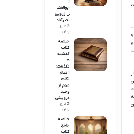
|
ی
ابوالفض
ل زرویی
نصرآباد
 بیشتر از ۴۰ تا کتاب
2 روز
پیش
و
خلاصه
ش بشه و
کتاب
ت
گذشته
ها
نگذشته
| تمام
یتخت) از
نکات
ن
مهم از
ت
وحید
ه
درویشی
ن
3 روز
پیش
خلاصه
جامع
کتاب