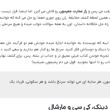
قیقت می رسن و
راز عمارت جفرسون
رو فاش می کنن. اما اینجا، قرار نیست م
ب، همین لحظه کشف حقایقه. ران روی جوری معما رو حل می کنه که خوانند
 راه حل خلاقانه داستان. اون به همه سوالات جواب میده و هیچ سرنخی ر
 اینه که نویسنده به خواننده اجازه میده خودش هم تو فرآیند حل معم
ا دینک و دوستاش فکر کنید، سرنخ ها رو کنار هم بذارید و سعی کنید دز
 تجربه خوندن کتاب خیلی عمیق تر و جذاب تر بشه. پس، برای کشف نهای
اب رو تا انتها بخونید. قول می دم پشیمون نمیشید!
فرسون، هر سایه ای می تواند سرنخ باشد و هر سکوتی، فریاد یک
 دینک، کی سی و مارشال