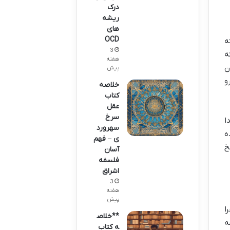
درک
ریشه
های
OCD
ه
3
ه
هفته
ن
پیش
و
خلاصه
کتاب
عقل
سرخ
ا
سهرورد
ه
ی – فهم
خ
آسان
فلسفه
اشراق
3
هفته
پیش
ا
**خلاص
ه
ه کتاب