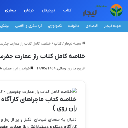
کتاب
دیجیتال
درمان
بیماری
مجله لیجار
اقتصادی
خانواده
تکنولوژی
گردشگری و اقامتی
پزشکی
مجله لیجار
/
کتاب
/
خلاصه کامل کتاب راز عمارت جفرسو
خلاصه کامل کتاب راز عمارت جفرسو
آخرین به روز رسانی: 14/05/1404
خواندن این مطلب 16 دقیقه زمان میبرد
خلاصه کتاب ماجراهای کارآگاه
ران روی )
دنبال یه معمای هیجان انگیز و پر از رمز 
کارآگاه دینک و دستیارانش: راز عمارت جفر