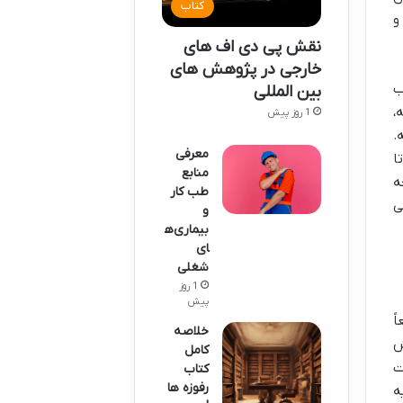
کتاب
و
نقش پی دی اف های
خارجی در پژوهش های
ب
بین المللی
،
1 روز پیش
.
معرفی
ا
منابع
ه
طب کار
ی
و
بیماری‌ه
ای
شغلی
1 روز
پیش
ً
خلاصه
ش
کامل
لت
کتاب
رفوزه ها
ه