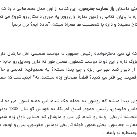
عنی داستان
راز عمارت جفرسون
. این کتاب از اون مدل معماهایی داره که ا
 تا پایان، کتاب رو زمین بذاره. ران روی یه جوری داستان رو شروع می کن
سفیده و داره با شخصیت ها همراه میشه. آماده ایم؟ بزن بریم!
که کی سی، دخترخوانده رئیس جمهور، با دوست صمیمی اش مارشال دار
بزرگ داره و این دو تا دوست شیطون، همین طور که دارن وسایل رو جابه ج
 از دیوار کمد یهو می ریزه و چی پیدا میشه؟ یه صندوقچه قدیمی و خا
موقعیت. چی فکر می کنید؟ قطعاً هیجان زده میشید، نه؟ اینجاست که معم
بی پیدا میشه که روشون یه جمله حک شده. این جمله نشون می ده ای
اسب های کوچولو، یه هدیه از طرف نوه توماس جفرسون، رئیس جمهور اسبق آمریکا،
ینه تاریخی روبه رو شده. کی سی و مارشال که حسابی ذوق زده شدن
عمارت جفرسون، یعنی همون خونه تاریخی توماس جفرسون، ببرن و اونجا ب
یرمنتظره تو راهه…