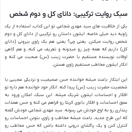
سبک روایت ترکیبی: دانای کل و دوم شخص
یکی از خلاقیت های سید مهدی شجاعی تو این کتاب، استفاده از یک
زاویه دید خیلی خاصه. ایشون داستان رو ترکیبی از دانای کل و دوم
شخص روایت میکنن. یعنی چی؟ یعنی هم یک راوی بیرونی (دانای
کل) داریم که همه چیز رو میدونه و تعریف می کنه، و هم گاهی
اوقات نویسنده مستقیم با حضرت زینب (س) صحبت می کنه و
انگار ایشون مخاطب مستقیم راوی هستن.
این ابتکار باعث میشه خواننده حس صمیمیت و نزدیکی عجیبی با
شخصیت حضرت زینب (س) پیدا کنه. انگار خود خواننده هم داره تو
افکار و احساسات ایشون شریک میشه. این سبک، امکان ورود به
عمق احساسات و افکار بانوی کربلا رو فراهم می کنه و حس همذات
پنداری رو به اوج خودش می رسونه. سید مهدی شجاعی خودش گفته
که این طرح جدید، باعث میشه مخاطب و راوی، بتونن احساسات رو
کنترل کنن و یک پاگشای درونی داشته باشن که حس مخاطب رو