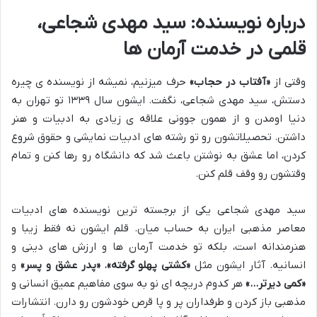
درباره نویسنده: سید مهدی شجاعی،
قلمی در خدمت آرمان ها
وقتی از
«آفتاب در حجاب»
حرف میزنیم، نمیشه از نویسنده ی چیره
دستش، سید مهدی شجاعی، نگفت. ایشون سال ۱۳۳۹ تو تهران به
دنیا اومدن و از همون جوونی علاقه ی زیادی به ادبیات و هنر
داشتن. تحصیلاتشون رو تو رشته های ادبیات نمایشی و حقوق شروع
کردن، اما عشق به نوشتن باعث شد که دانشگاه رو رها کنن و تمام
وقتشون رو وقف قلم کنن.
سید مهدی شجاعی یکی از برجسته ترین نویسنده های ادبیات
معاصر مذهبی ایران به حساب میان. قلم ایشون نه فقط زیبا و
هنرمندانه است، بلکه تو خدمت آرمان ها و ارزش های دینی و
انسانیه. آثار ایشون مثل
«کشتی پهلو گرفته»
،
«پدر عشق و پسر»
و
«کمی دیرتر…»
هر کدوم دریچه ای نو به سوی مفاهیم عمیق انسانی و
مذهبی باز کردن و طرفداران پر و پا قرص خودشون رو دارن. انتشارات