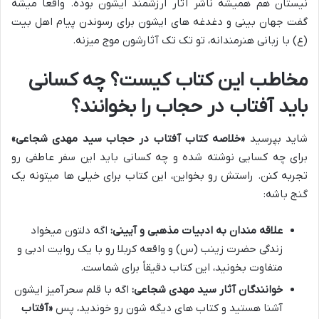
نیستان هم همیشه ناشر آثار ارزشمند ایشون بوده. واقعاً میشه
گفت جهان بینی و دغدغه های ایشون برای رسوندن پیام اهل بیت
(ع) با زبانی هنرمندانه، تو تک تک آثارشون موج میزنه.
مخاطب این کتاب کیست؟ چه کسانی
باید آفتاب در حجاب را بخوانند؟
شاید بپرسید
«خلاصه کتاب آفتاب در حجاب سید مهدی شجاعی»
برای چه کسایی نوشته شده و چه کسانی باید این سفر عاطفی رو
تجربه کنن. راستش رو بخواین، این کتاب برای خیلی ها میتونه یک
گنج باشه:
علاقه مندان به ادبیات مذهبی و آیینی:
اگه دلتون میخواد
زندگی حضرت زینب (س) و واقعه کربلا رو با یک روایت ادبی و
متفاوت بخونید، این کتاب دقیقاً برای شماست.
خوانندگان آثار سید مهدی شجاعی:
اگه با قلم سحرآمیز ایشون
آشنا هستید و کتاب های دیگه شون رو خوندید، پس
«آفتاب