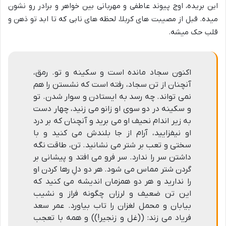
این بریده، اوج پیوند عاطفی و مهربانی بین خواهر و برادر رو نشون
میده. قبل از مصیبت های کربلا، لحظه های نابی که تا ابد تو ذهن و
قلب حک میشه.
اکنون سجاد مانده است و سکینه و تو. رمق،
آنچنان از تن سجاد، رفته است که نشستن را هم
نمی تواند. چه رسد به ایستادن و سوار شدن. تو
و سکینه در دو سوی او زانو می زنید، چهار دست
به زیر اندام نحیف او می برید و آنچنان که بر درد
او نیفزایید، آرام از جا بلندش می کنید و با
سختی و تعب بر شتر می نشانید. تن، طاقت نگه
داشتن سر را ندارد. سر فرو می افتد و پیشانی بر
گردن شتر مماس می شود. هر دو دلِ رها کردن او
را ندارید و هر دو همزمان اندیشه می کنید که
این تن ضعیف و لرزان چگونه فراز و نشیب
بیابان و محمل لغزان را تاب بیاورد. عمر سعد
فریاد می زند: ((غل و زنجیر!)) و همه با تعجب