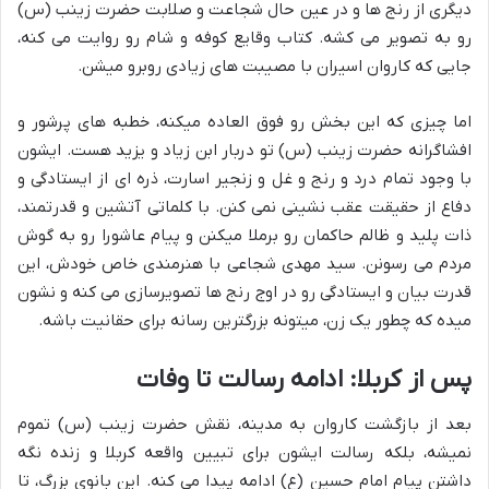
دیگری از رنج ها و در عین حال شجاعت و صلابت حضرت زینب (س)
رو به تصویر می کشه. کتاب وقایع کوفه و شام رو روایت می کنه،
جایی که کاروان اسیران با مصیبت های زیادی روبرو میشن.
اما چیزی که این بخش رو فوق العاده میکنه، خطبه های پرشور و
افشاگرانه حضرت زینب (س) تو دربار ابن زیاد و یزید هست. ایشون
با وجود تمام درد و رنج و غل و زنجیر اسارت، ذره ای از ایستادگی و
دفاع از حقیقت عقب نشینی نمی کنن. با کلماتی آتشین و قدرتمند،
ذات پلید و ظالم حاکمان رو برملا میکنن و پیام عاشورا رو به گوش
مردم می رسونن. سید مهدی شجاعی با هنرمندی خاص خودش، این
قدرت بیان و ایستادگی رو در اوج رنج ها تصویرسازی می کنه و نشون
میده که چطور یک زن، میتونه بزرگترین رسانه برای حقانیت باشه.
پس از کربلا: ادامه رسالت تا وفات
بعد از بازگشت کاروان به مدینه، نقش حضرت زینب (س) تموم
نمیشه، بلکه رسالت ایشون برای تبیین واقعه کربلا و زنده نگه
داشتن پیام امام حسین (ع) ادامه پیدا می کنه. این بانوی بزرگ، تا