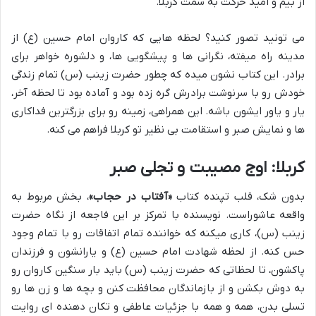
از بیم و امید حرکت به سمت کربلا.
می تونید تصور کنید؟ لحظه هایی که کاروان امام حسین (ع) از
مدینه راه میفته، نگرانی ها و پیشگویی ها، و دلشوره خواهر برای
برادر. این کتاب نشون میده که چطور حضرت زینب (س) تمام زندگی
خودش رو با سرنوشت برادرش گره زده بود و آماده بود تا لحظه آخر،
یار و یاور ایشون باشه. این همراهی، زمینه رو برای بزرگترین فداکاری
ها و نمایش صبر و استقامت بی نظیر تو کربلا فراهم می کنه.
کربلا: اوج مصیبت و تجلی صبر
بدون شک، قلب تپنده کتاب
«آفتاب در حجاب»
، بخش مربوط به
واقعه عاشوراست. نویسنده با تمرکز بر این فاجعه از نگاه حضرت
زینب (س)، کاری میکنه که خواننده تمام اتفاقات رو با تمام وجود
حس کنه. از لحظه شهادت امام حسین (ع) و یارانشون و فرزندان
پاکشون، تا لحظاتی که حضرت زینب (س) باید بار سنگین کاروان رو
به دوش بکشن و از بازماندگان محافظت کنن و بچه ها و زن ها رو
تسلی بدن، همه و همه با جزئیات عاطفی و تکان دهنده ای روایت