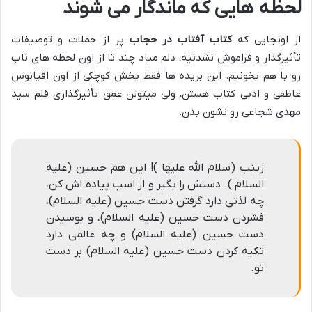
لحظه هایی که ماندگار می شوند
از اونجایی که
کتاب آفتاب در حجاب
پر از جملات و توصیفات
تأثیرگذار و فراموش نشدنیه، دلم میاد چند تا از اون لحظه های ناب
رو با هم بخونیم. این بریده ها فقط بخش کوچکی از اون اقیانوس
عاطفی و ادبی کتاب هستن، ولی میتونن عمق تأثیرگذاری قلم سید
مهدی شجاعی رو نشون بدن.
زینب (سلام الله علیها )! این هم حسین (علیه
السلام ). دستش را بگیر و از اسب پیاده اش کن،
چه لذتی دارد گرفتن دست حسین (علیه السلام)،
فشردن دست حسین (علیه السلام)، و بوسیدن
دست حسین (علیه السلام) و چه عالمی دارد
تکیه کردن دست حسین (علیه السلام) بر دست
تو.