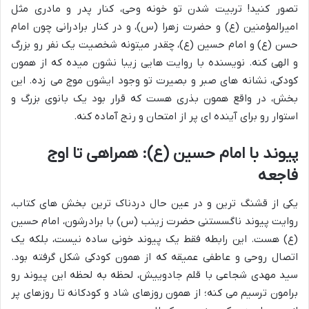
تصور کنید! تربیت شدن تو خونه وحی، کنار پدر و مادری مثل
امیرالمؤمنین (ع) و حضرت زهرا (س)، و در کنار برادرانی چون امام
حسن (ع) و امام حسین (ع)، چقدر میتونه شخصیت یک نفر رو بزرگ
و الهی کنه. نویسنده با روایت هایی زیبا نشون میده که از همون
کودکی، نشانه های صبر و بصیرت تو وجود ایشون موج می زده. این
بخش، در واقع همون بذری هست که قرار بود یک بانوی بزرگ و
استوار رو برای آینده ای پر از امتحان و رنج آماده کنه.
پیوند با امام حسین (ع): همراهی تا اوج
فاجعه
یکی از قشنگ ترین و در عین حال دردناک ترین بخش های کتاب،
روایت پیوند ناگسستنی حضرت زینب (س) با برادرشون، امام حسین
(ع) هست. این رابطه فقط یک پیوند خونی ساده نیست، بلکه یک
اتصال روحی و عاطفی عمیقه که از همون کودکی شکل گرفته بود.
سید مهدی شجاعی با قلم جادوییش، لحظه به لحظه این پیوند رو
برامون ترسیم می کنه؛ از همون روزهای شاد و کودکانه تا روزهای پر