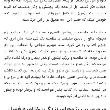
داره و خودش بخشی از پیام اصلی کتاب رو می رسونه. اگه به واژه
حجاب فکر کنیم، اول از همه یاد پوشش و وقار میفتیم، که البته
حضرت زینب (س) نماد کامل این وقار و عظمت بودن. اما نویسنده
خودش میگه که معنی این اسم عمیق تر از این حرفاست.
حجاب فقط به معنای پوشش ظاهری نیست؛ گاهی اوقات یک چیزی
میتونه مانع از دیدن حقیقت یا عظمت یک شی بشه، مثل ابری که
جلوی آفتاب رو می گیره. سید مهدی شجاعی با انتخاب این نام
میخواد بگه که شخصیت والای حضرت زینب (س) مثل یک آفتاب
تابان بوده، اما عظمت و بزرگی ایشون اونقدر پنهان و درک نشده باقی
مونده که انگار هنوز تو حجاب هست. یعنی ما هنوز به عمق وجود،
صبر، شجاعت و درایت این بانوی بزرگ پی نبردیم. این کتاب تلاشی
هست برای برداشتن همین حجاب ها، تا ما بتونیم لایه های درونی و
ناگفته شخصیت ایشون رو بهتر بشناسیم و درک کنیم. اینجاست که
می فهمیم انتخاب نام کتاب چقدر هوشمندانه و پرمغز بوده و چطور
با درون مایه اصلی اثر گره خورده.
مروری بر پرتوهای زندگی: خلاصه فصل