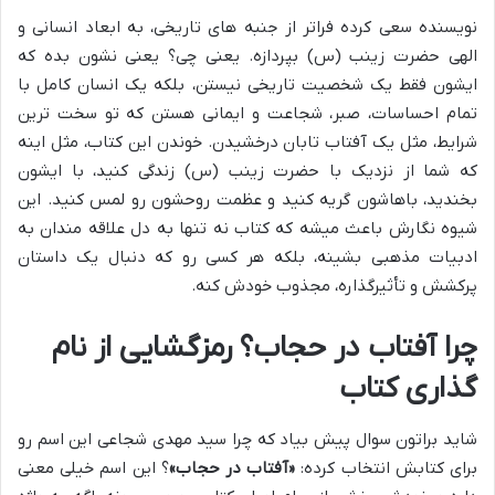
نویسنده سعی کرده فراتر از جنبه های تاریخی، به ابعاد انسانی و
الهی حضرت زینب (س) بپردازه. یعنی چی؟ یعنی نشون بده که
ایشون فقط یک شخصیت تاریخی نیستن، بلکه یک انسان کامل با
تمام احساسات، صبر، شجاعت و ایمانی هستن که تو سخت ترین
شرایط، مثل یک آفتاب تابان درخشیدن. خوندن این کتاب، مثل اینه
که شما از نزدیک با حضرت زینب (س) زندگی کنید، با ایشون
بخندید، باهاشون گریه کنید و عظمت روحشون رو لمس کنید. این
شیوه نگارش باعث میشه که کتاب نه تنها به دل علاقه مندان به
ادبیات مذهبی بشینه، بلکه هر کسی رو که دنبال یک داستان
پرکشش و تأثیرگذاره، مجذوب خودش کنه.
چرا آفتاب در حجاب؟ رمزگشایی از نام
گذاری کتاب
شاید براتون سوال پیش بیاد که چرا سید مهدی شجاعی این اسم رو
برای کتابش انتخاب کرده:
«آفتاب در حجاب»
؟ این اسم خیلی معنی