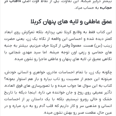
بیشتر درگیر میکنه. این تفاوت، یکی از نقاط قوت اصلی
«آفتاب در
حجاب»
به حساب میاد.
عمق عاطفی و لایه های پنهان کربلا
این کتاب فقط به وقایع کربلا نمی پردازه، بلکه تمرکزش روی ابعاد
کمتر دیده شده و احساسی این واقعه از نگاه یک زن، یعنی حضرت
زینب (س) هست. معمولاً وقتی از کربلا حرف میزنیم، بیشتر به جنبه
های حماسی و رزمی اون توجه میشه. اما سید مهدی شجاعی با
نگاهی عمیق تر، لایه های پنهان و عاطفی ماجرا رو نشون میده.
چگونه یک زن، با تمام احساسات مادری، خواهری و انسانی خودش،
میتونه این حجم از مصیبت رو تاب بیاره و باز هم استوار بمونه؟
کتاب به این سوال ها جواب میده و با تصویرسازی های فوق العاده،
تأثیر عمیقی روی روح و جان خواننده می ذاره. اینجا دیگه با تاریخ
خشک و خالی روبرو نیستیم، بلکه با یک داستان پر از احساسات
انسانی و مذهبی سر و کار داریم که قلب آدم رو به درد میاره و در
عین حال، عظمت صبر رو بهش نشون میده.