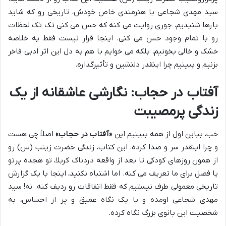
سید مهدی شجاعی با هنرمندی خاص خودش، تاریخی رو که شاید
بارها شنیدیم، جوری روایت می کنه که حس می کنی تک تک لحظات
رو با تمام وجود حس می کنی. اینجا قرار نیست فقط یه خلاصه
خشک و خالی بخونیم، بلکه می خوایم با هم به دل این اثر ادبی فاخر
بزنیم و ببینیم چرا اینقدر دلنشین و تأثیرگذاره.
آفتاب در حجاب: نگارشی عاشقانه از یک
زندگی پرمصیبت
خب، بیاین اول از همه ببینیم این
«آفتاب در حجاب»
اصلاً چی هست
و چرا اینقدر سر و صدا کرده. این کتاب، زندگی حضرت زینب (س) رو
از همون روزهای کودکی تا بعد از واقعه دردناک کربلا، تو هجده پرتو
یا فصل برای ما تعریف می کنه. اما اشتباه نکنید، اینجا با یک گزارش
تاریخی معمولی طرف نیستیم که فقط اتفاقات رو ردیف کنه. نه! سید
مهدی شجاعی اومده و با یک نگاه عمیق و پر از احساس، به
شخصیت این بانوی بزرگ نگاه کرده.