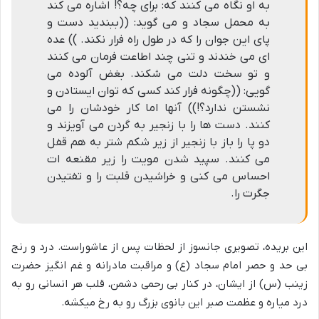
به او نگاه می کنند که: برای چه؟! اشاره می کند
به محمل سجاد و می گوید: ((ببندید دست و
پای این جوان را که در طول راه فرار نکند. )) عده
ای می خندند و تنی چند اطاعت فرمان می کنند
و تو سخت دلت می شکند. بغض آلوده می
گویی: ((چگونه فرار کند کسی که توان ایستادن و
نشستن ندارد؟!)) آنها اما کار خودشان را می
کنند. دست ها را با زنجیر به گردن می آویزند و
دو پا را باز با زنجیر از زیر شکم شتر به هم قفل
می کنند. سپید شدن مویت را زیر مقنعه ات
احساس می کنی و خراشیدن قلبت را و تفتیدن
جگرت را.
این بریده، تصویری جانسوز از لحظات پس از عاشوراست. درد و رنج
بی حد و حصر امام سجاد (ع) و مراقبت مادرانه و غم انگیز حضرت
زینب (س) از ایشان، در کنار بی رحمی دشمن، قلب هر انسانی رو به
درد میاره و عظمت صبر این بانوی بزرگ رو به رخ میکشه.