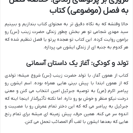
به فصل (موضوعی) کتاب
حالا وقتشه که یه نگاه دقیق تر به محتوای کتاب بندازیم و ببینیم
سید مهدی شجاعی تو هر بخش چطور زندگی حضرت زینب (س) رو
برامون روایت کرده. این کتاب تو هجده پرتو یا فصل تنظیم شده که
هر کدوم به جنبه ای از زندگی ایشون می پردازه.
تولد و کودکی: آغاز یک داستان آسمانی
کتاب از همون آغاز، با تولد حضرت زینب (س) شروع میشه؛ تولدی
که از همون ابتدا با پیش بینی هایی همراه بوده. اسم ایشون رو
پیامبر اکرم (ص) به توصیه جبرئیل امین انتخاب می کنن و معنی
درخت نیکو منظر و خوش بو رو داره. اما نکته تأثیرگذار اینجا اینه که
جبرئیل به پیامبر می گه که این دختر تمام عمرش رو با مصیبت و
اندوه سر می کنه. همین حرف، پیش زمینه ای میشه برای تمام رنج
هایی که بعدها ایشون با لقب اُمّ المصائب تحمل می کنن.