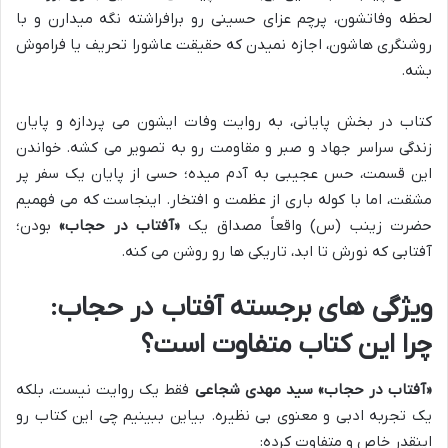
لحظه وفاتشون، پرچم عزای حسینی رو برافراشته نگه میدارن و با
روشنگری هاشون، اجازه نمیدن که حقیقت عاشورا تحریف یا فراموش
بشه.
کتاب در بخش پایانی، به روایت وفات ایشون می پردازه و پایان
زندگی سراسر جهاد و صبر و مقاومت رو به تصویر می کشه. خواندن
این قسمت، حس عجیبی به آدم میده؛ حسی از پایان یک سفر پر
مشقت، اما با کوله باری از عظمت و افتخار. اینجاست که می فهمیم
حضرت زینب (س) واقعاً مصداق یک
«آفتاب در حجاب»
بودن؛
آفتابی که نورش تا ابد، تاریکی ها رو روشن می کنه.
ویژگی های برجسته آفتاب در حجاب:
چرا این کتاب متفاوت است؟
«آفتاب در حجاب» سید مهدی شجاعی
فقط یک روایت نیست، بلکه
یک تجربه ادبی و معنوی بی نظیره. بیاین ببینیم چی این کتاب رو
اینقدر خاص و متفاوت کرده: