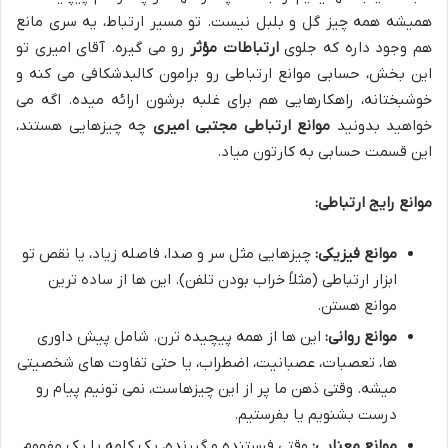
همیشه همه چیز گل و بلبل نیست. تو مسیر ارتباط، یه سری مانع
هم وجود داره که جلوی
ارتباطات مؤثر
رو می گیره. آقای امیری تو
این بخش، حسابی موانع ارتباطی رو برامون کالبدشکافی می کنه و
خوشبختانه، راهکارهایی هم برای غلبه برشون ارائه میده. اگه می
خواهید بدونید
موانع ارتباطی مجتبی امیری
چه چیزهایی هستند،
این قسمت حسابی به کارتون میاد.
موانع رایج ارتباطی:
موانع فیزیکی:
چیزهایی مثل سر و صدا، فاصله زیاد، یا نقص تو
ابزار ارتباطی (مثلاً خراب بودن تلفن). این ها از ساده ترین
موانع هستن.
موانع روانی:
این ها از همه پیچیده ترن. شامل پیش داوری
ها، تعصبات، عصبانیت، اضطراب، یا حتی تفاوت های شخصیتی
میشه. وقتی ذهن ما پر از این چیزهاست، نمی تونیم پیام رو
درست بشنویم یا بفرستیم.
موانع معنایی:
وقتی فرستنده و گیرنده، یک کلمه یا یک مفهوم