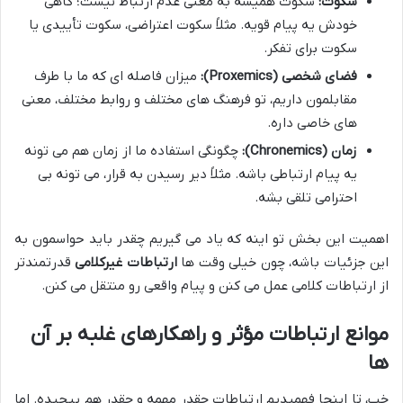
سکوت:
سکوت همیشه به معنی عدم ارتباط نیست؛ گاهی
خودش یه پیام قویه. مثلاً سکوت اعتراضی، سکوت تأییدی یا
سکوت برای تفکر.
فضای شخصی (Proxemics):
میزان فاصله ای که ما با طرف
مقابلمون داریم، تو فرهنگ های مختلف و روابط مختلف، معنی
های خاصی داره.
زمان (Chronemics):
چگونگی استفاده ما از زمان هم می تونه
یه پیام ارتباطی باشه. مثلاً دیر رسیدن به قرار، می تونه بی
احترامی تلقی بشه.
اهمیت این بخش تو اینه که یاد می گیریم چقدر باید حواسمون به
این جزئیات باشه، چون خیلی وقت ها
ارتباطات غیرکلامی
قدرتمندتر
از ارتباطات کلامی عمل می کنن و پیام واقعی رو منتقل می کنن.
موانع ارتباطات مؤثر و راهکارهای غلبه بر آن
ها
خب، تا اینجا فهمیدیم ارتباطات چقدر مهمه و چقدر هم پیچیده. اما