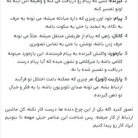
گیرنده:
کسی که پیام رو دریافت می کنه و وظیفه اش اینه که
اونو تفسیر کنه.
پیام:
خود اون چیزی که داره مبادله میشه؛ می تونه یه حرف،
یه نگاه، یه لبخند یا حتی یه سکوت باشه.
کانال:
راهی که پیام از طریقش منتقل میشه. مثلاً می تونه
حرف زدن باشه، نوشتن، یا حتی یه تماس تصویری.
بازخورد:
واکنش گیرنده به پیام فرستنده. این بازخورد میتونه
کلامی باشه یا غیرکلامی و نشون میده که آیا پیام درست
دریافت و تفسیر شده یا نه.
پارازیت (نویز):
هر چیزی که ممکنه باعث اختلال تو فرآیند
ارتباط بشه. می تونه صدای تلویزیون باشه، یا یه فکر و خیال
تو ذهن گیرنده.
تصور کنید اگه یکی از این چرخ دنده ها درست کار نکنه، کل ماشین
ارتباط از کار میفته. پس شناخت این عناصر خیلی مهمه تا بتونیم
ایراد کار رو پیدا کنیم.