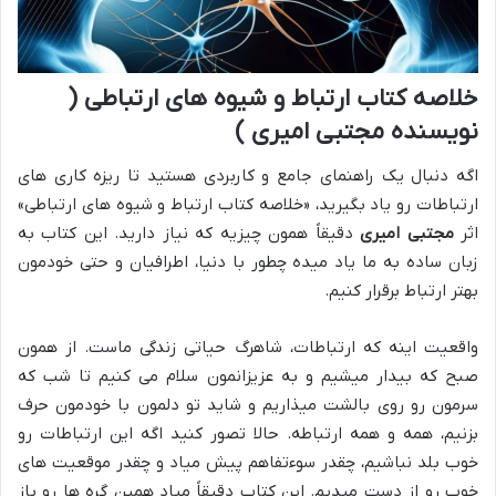
خلاصه کتاب ارتباط و شیوه های ارتباطی (
نویسنده مجتبی امیری )
اگه دنبال یک راهنمای جامع و کاربردی هستید تا ریزه کاری های
ارتباطات رو یاد بگیرید، «خلاصه کتاب ارتباط و شیوه های ارتباطی»
اثر
مجتبی امیری
دقیقاً همون چیزیه که نیاز دارید. این کتاب به
زبان ساده به ما یاد میده چطور با دنیا، اطرافیان و حتی خودمون
بهتر ارتباط برقرار کنیم.
واقعیت اینه که ارتباطات، شاهرگ حیاتی زندگی ماست. از همون
صبح که بیدار میشیم و به عزیزانمون سلام می کنیم تا شب که
سرمون رو روی بالشت میذاریم و شاید تو دلمون با خودمون حرف
بزنیم، همه و همه ارتباطه. حالا تصور کنید اگه این ارتباطات رو
خوب بلد نباشیم، چقدر سوءتفاهم پیش میاد و چقدر موقعیت های
خوب رو از دست میدیم. این کتاب دقیقاً میاد همین گره ها رو باز