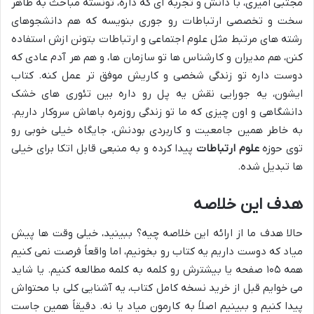
مجتبی امیری، با دانش و تجربه ای که داره، تونسته مباحث به ظاهر
سخت و تخصصی ارتباطات رو جوری بنویسه که هم دانشجوهای
رشته های مرتبط مثل علوم اجتماعی و ارتباطات بتونن ازش استفاده
کنن، هم مدیران و کارشناس ها تو سازمان ها، و هم هر آدم عادی که
دوست داره تو زندگی شخصی و کاریش موفق تر عمل کنه. کتاب
ایشون، یه جورایی نقش یه پل رو داره بین تئوری های خشک
دانشگاهی و اون چیزی که ما تو زندگی روزمره باهاش سروکار داریم.
به خاطر همین جامعیت و کاربردی بودنش، جایگاه خیلی خوبی رو
توی حوزه
علوم ارتباطات
پیدا کرده و به منبعی قابل اتکا برای خیلی
ها تبدیل شده.
هدف این خلاصه
حالا هدف ما از ارائه این خلاصه چیه؟ ببینید، خیلی وقت ها پیش
میاد که دوست داریم یه کتاب رو بخونیم، اما واقعاً فرصت نمی کنیم
همه ۱۰۵ صفحه یا بیشترش رو کلمه به کلمه مطالعه کنیم. یا شاید
می خوایم قبل از خرید نسخه کامل کتاب، یه آشنایی کلی با محتواش
پیدا کنیم و ببینیم اصلاً به کارمون میاد یا نه. دقیقاً همین جاست