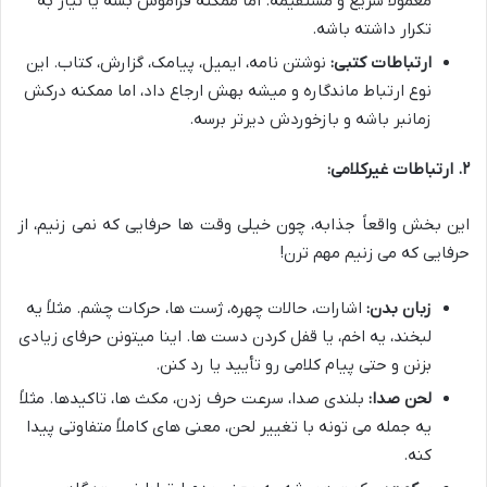
معمولاً سریع و مستقیمه. اما ممکنه فراموش بشه یا نیاز به
تکرار داشته باشه.
ارتباطات کتبی:
نوشتن نامه، ایمیل، پیامک، گزارش، کتاب. این
نوع ارتباط ماندگاره و میشه بهش ارجاع داد، اما ممکنه درکش
زمانبر باشه و بازخوردش دیرتر برسه.
۲. ارتباطات غیرکلامی:
این بخش واقعاً جذابه، چون خیلی وقت ها حرفایی که نمی زنیم، از
حرفایی که می زنیم مهم ترن!
زبان بدن:
اشارات، حالات چهره، ژست ها، حرکات چشم. مثلاً یه
لبخند، یه اخم، یا قفل کردن دست ها. اینا میتونن حرفای زیادی
بزنن و حتی پیام کلامی رو تأیید یا رد کنن.
لحن صدا:
بلندی صدا، سرعت حرف زدن، مکث ها، تاکیدها. مثلاً
یه جمله می تونه با تغییر لحن، معنی های کاملاً متفاوتی پیدا
کنه.