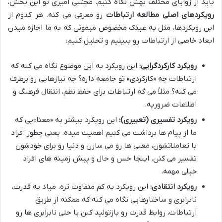
باید از زوایای مختلف بهش نگاه کنیم. مجتبی امیری تو این بخش،
رویکردهای اصلی مطالعه ارتباطات
رو معرفی می کنه. هر کدوم از
این رویکردها، مثل یه عینک مخصوص میمونن که به ما اجازه میدن
ابعاد خاصی از ارتباطات رو ببینیم و تحلیل کنیم:
رویکرد کارکردگرایی:
این رویکرد به این موضوع نگاه می کنه که
ارتباطات چه «کارکردی» تو جامعه داره؟ چه نیازهایی رو برطرف
می کنه؟ مثلاً می گه ارتباطات برای حفظ نظم، انتقال فرهنگ و
اطلاعات ضروریه.
رویکرد تفسیری (تعبیری):
این رویکرد بیشتر به «معنا»یی که
ما از پیام ها برداشت می کنیم اهمیت میده. یعنی چطور افراد
با تعاملاتشون، معنی ها رو می سازن و دنیا رو برای خودشون
تفسیر می کنن. اینجا حس و حال و پیش زمینه های افراد
خیلی مهمه.
رویکرد انتقادی:
این رویکرد یه کم متفاوت تره. میاد به قدرت،
نابرابری و ساختارهایی نگاه می کنه که ممکنه از طریق
ارتباطات، روابط قدرت رو بازتولید کنن یا حتی نابرابری ها رو