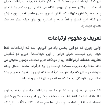
می کنه: ارتباطات چیست؟ شاید فکر کنید تعریف ارتباطات خیلی
آسونه، اما وقتی عمیق تر بهش نگاه می کنیم، می بینیم یه دنیای
پیچیده پشتش پنهانه که آقای امیری خیلی ماهرانه برامون بازش
می کنه. این فصل واقعاً پایه و اساس رو برای درک بهتر مباحث
بعدی میسازه.
تعریف و مفهوم ارتباطات
اولین چیزی که تو این بخش یاد می گیریم، اینه که ارتباطات فقط
حرف زدن نیست. خیلی فراتر از این حرفاست! امیری تو کتابش
تعاریف مختلف ارتباطات
رو از دیدگاه های مختلف بهمون معرفی می
کنه. مثلاً یه تعریف ممکنه ارتباط رو یه فرآیند ساده انتقال پیام
بدونه، در حالی که یه تعریف دیگه ممکنه اون رو یه پدیده پیچیده
اجتماعی و فرهنگی ببینه که مدام در حال تغییر و تحوله.
اگه بخوایم به زبان ساده تر بگیم، ارتباطات یه جور بده بستون
اطلاعاته. اما نه فقط اطلاعات خشک و خالی. این بده بستون شامل
احساسات، افکار، نمادها و معنی ها هم میشه. کتاب تأکید داره که