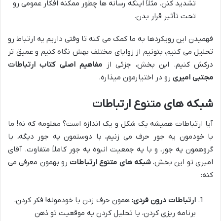
تشدید کنن. مثلاً اینکه رسانه ها چطور ممکنه افکار عمومی رو
تحت تأثیر قرار بدن.
فهمیدن این رویکردها به ما کمک می کنه تا وقتی داریم یه ارتباط رو
تحلیل می کنیم، بتونیم از زوایای مختلف بهش نگاه کنیم و عمیق تر
درکش کنیم. این بخش، جزئی از
مفاهیم اصلی کتاب ارتباطات
مجتبی امیری
رو در اختیارمون میذاره.
شبکه های متنوع ارتباطات
آیا ارتباطات همیشه یک شکل و یک اندازه است؟ معلومه که نه! ما
با خودمون یه جور حرف می زنیم، با دوستمون یه جور دیگه، با
گروهمون یه جور، و با یه جمعیت انبوه یه جور کاملاً متفاوت. آقای
امیری تو این بخش،
شبکه های متنوع ارتباطات
رو بهمون معرفی می
کنه:
ارتباطات درون فردی:
همون حرف زدن با خودمونه! فکر کردن،
برنامه ریزی کردن، یا تحلیل کردن یه موقعیت تو ذهن