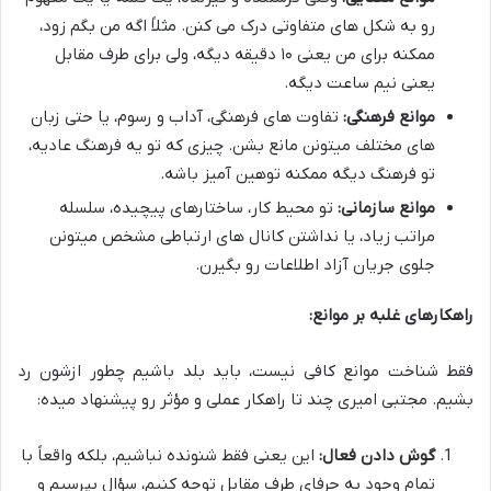
رو به شکل های متفاوتی درک می کنن. مثلاً اگه من بگم زود،
ممکنه برای من یعنی ۱۰ دقیقه دیگه، ولی برای طرف مقابل
یعنی نیم ساعت دیگه.
موانع فرهنگی:
تفاوت های فرهنگی، آداب و رسوم، یا حتی زبان
های مختلف میتونن مانع بشن. چیزی که تو یه فرهنگ عادیه،
تو فرهنگ دیگه ممکنه توهین آمیز باشه.
موانع سازمانی:
تو محیط کار، ساختارهای پیچیده، سلسله
مراتب زیاد، یا نداشتن کانال های ارتباطی مشخص میتونن
جلوی جریان آزاد اطلاعات رو بگیرن.
راهکارهای غلبه بر موانع:
فقط شناخت موانع کافی نیست، باید بلد باشیم چطور ازشون رد
بشیم. مجتبی امیری چند تا راهکار عملی و مؤثر رو پیشنهاد میده:
گوش دادن فعال:
این یعنی فقط شنونده نباشیم، بلکه واقعاً با
تمام وجود به حرفای طرف مقابل توجه کنیم، سؤال بپرسیم و