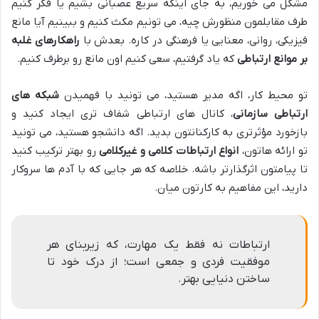
مشکل می خوریم، به جای اینکه سریع عصبانی بشیم یا فکر کنیم
طرف مقابلمون منظورش چیه، می تونیم مکث کنیم و ببینیم آیا مانع
فیزیکی، روانی، معنایی یا فرهنگی در کاره. بعدش با
راهکارهای غلبه
بر موانع ارتباطی
که یاد گرفتیم، سعی کنیم اون مانع رو برطرف کنیم.
تو محیط کار، اگه مدیر هستید، می تونید با فهمیدن
شبکه های
ارتباطی سازمانی
، کانال های ارتباطی شفاف تری ایجاد کنید و
بازخورد مؤثرتری به کارکنانتون بدید. اگه دانشجو هستید، می تونید
تو ارائه هاتون،
انواع ارتباطات کلامی و غیرکلامی
رو بهتر ترکیب کنید
تا پیامتون اثرگذارتر باشه. خلاصه که هر جایی که با آدم ها سروکار
دارید، این مفاهیم به کارتون میان.
ارتباطات نه فقط یک مهارت، که زیربنای هر
موفقیت فردی و جمعی است؛ از درک خود تا
ساختن دنیایی بهتر.