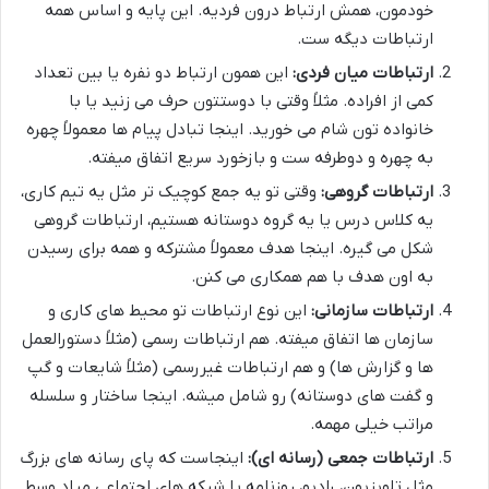
خودمون، همش ارتباط درون فردیه. این پایه و اساس همه
ارتباطات دیگه ست.
ارتباطات میان فردی:
این همون ارتباط دو نفره یا بین تعداد
کمی از افراده. مثلاً وقتی با دوستتون حرف می زنید یا با
خانواده تون شام می خورید. اینجا تبادل پیام ها معمولاً چهره
به چهره و دوطرفه ست و بازخورد سریع اتفاق میفته.
ارتباطات گروهی:
وقتی تو یه جمع کوچیک تر مثل یه تیم کاری،
یه کلاس درس یا یه گروه دوستانه هستیم، ارتباطات گروهی
شکل می گیره. اینجا هدف معمولاً مشترکه و همه برای رسیدن
به اون هدف با هم همکاری می کنن.
ارتباطات سازمانی:
این نوع ارتباطات تو محیط های کاری و
سازمان ها اتفاق میفته. هم ارتباطات رسمی (مثلاً دستورالعمل
ها و گزارش ها) و هم ارتباطات غیررسمی (مثلاً شایعات و گپ
و گفت های دوستانه) رو شامل میشه. اینجا ساختار و سلسله
مراتب خیلی مهمه.
ارتباطات جمعی (رسانه ای):
اینجاست که پای رسانه های بزرگ
مثل تلویزیون، رادیو، روزنامه یا شبکه های اجتماعی میاد وسط.