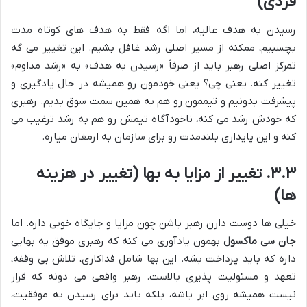
فردی)
رسیدن به هدف عالیه، اما اگه فقط به هدف های کوتاه مدت
بچسبیم، ممکنه از مسیر اصلی رشد غافل بشیم. این تغییر می گه
تمرکز اصلی رهبر باید از صرفاً «رسیدن به هدف» به «رشد مداوم»
تغییر کنه. یعنی چی؟ یعنی خودمون رو همیشه در حال یادگیری و
پیشرفت بدونیم و تیممون رو هم به همین سمت سوق بدیم. رهبری
که خودش رشد می کنه، ناخودآگاه تیمش رو هم به رشد ترغیب می
کنه و این پایداری بلندمدت رو برای سازمان به ارمغان میاره.
۳.۳. تغییر از مزایا به بها (تغییر در هزینه
ها)
خیلی ها دوست دارن رهبر باشن چون مزایا و جایگاه خوبی داره. اما
جان سی ماکسول
بهمون یادآوری می کنه که رهبری موفق یه بهایی
داره که باید پرداخت بشه. این بها شامل فداکاری، تلاش بی وقفه،
تعهد و مسئولیت پذیری بالاست. رهبر واقعی می دونه که قرار
نیست همیشه روی ابر باشه، بلکه باید برای رسیدن به موفقیت،