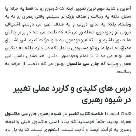
آخرین و شاید مهم ترین تغییر، اینه که کارمون رو نه فقط یه حرفه یا
شغل، بلکه یه رسالت و هدف بزرگ تر ببینیم. وقتی رهبری رو نه یه
وظیفه، بلکه یه ندای درونی و یه هدف الهی می دونیم، اشتیاقی
درونی تو وجودمون شعله ور می شه که باعث می شه در برابر چالش
ها صبور باشیم و با تمام وجودمون به جلو حرکت کنیم. این اشتیاق
عمیق، نه تنها ما رو تو مسیرمون پایدار نگه می داره، بلکه به دیگران
هم الهام می ده تا با تمام وجودشون دنبال اهدافشون باشن. این
همون چیزیه که
جان سی ماکسول
بهش می گه «تغییر از حرفه به
رسالت».
درس های کلیدی و کاربرد عملی تغییر
در شیوه رهبری
اگه تا اینجا با
خلاصه کتاب تغییر در شیوه رهبری جان سی ماکسول
همراه بودید، حتماً فهمیدید که پیام اصلی ماکسول خیلی واضحه:
رهبری یه فرآیند ایستا و ثابت نیست. اینطوری نیست که یه بار یاد