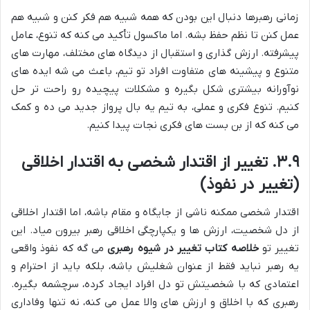
زمانی رهبرها دنبال این بودن که همه شبیه هم فکر کنن و شبیه هم
عمل کنن تا نظم حفظ بشه. اما ماکسول تأکید می کنه که تنوع، عامل
پیشرفته. ارزش گذاری و استقبال از دیدگاه های مختلف، مهارت های
متنوع و پیشینه های متفاوت افراد تو تیم، باعث می شه ایده های
نوآورانه بیشتری شکل بگیره و مشکلات پیچیده رو راحت تر حل
کنیم. تنوع فکری و عملی، به تیم یه بال پرواز جدید می ده و کمک
می کنه که از بن بست های فکری نجات پیدا کنیم.
۳.۹. تغییر از اقتدار شخصی به اقتدار اخلاقی
(تغییر در نفوذ)
اقتدار شخصی ممکنه ناشی از جایگاه و مقام باشه، اما اقتدار اخلاقی
از دل شخصیت، ارزش ها و یکپارچگی اخلاقی رهبر بیرون میاد. این
تغییر تو
خلاصه کتاب تغییر در شیوه رهبری
می گه که نفوذ واقعی
یه رهبر نباید فقط از عنوان شغلیش باشه، بلکه باید از احترام و
اعتمادی که با شخصیتش تو دل افراد ایجاد کرده، سرچشمه بگیره.
رهبری که با اخلاق و ارزش های والا عمل می کنه، نه تنها وفاداری