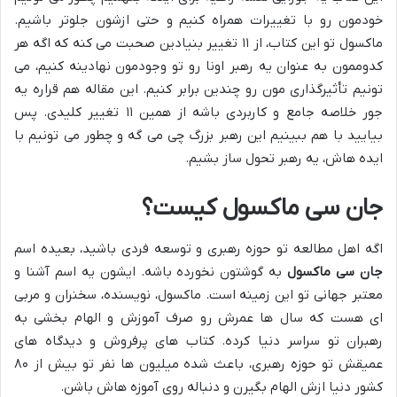
خودمون رو با تغییرات همراه کنیم و حتی ازشون جلوتر باشیم.
ماکسول تو این کتاب، از ۱۱ تغییر بنیادین صحبت می کنه که اگه هر
کدوممون به عنوان یه رهبر اونا رو تو وجودمون نهادینه کنیم، می
تونیم تأثیرگذاری مون رو چندین برابر کنیم. این مقاله هم قراره یه
جور خلاصه جامع و کاربردی باشه از همین ۱۱ تغییر کلیدی. پس
بیایید با هم ببینیم این رهبر بزرگ چی می گه و چطور می تونیم با
ایده هاش، یه رهبر تحول ساز بشیم.
جان سی ماکسول کیست؟
اگه اهل مطالعه تو حوزه رهبری و توسعه فردی باشید، بعیده اسم
جان سی ماکسول
به گوشتون نخورده باشه. ایشون یه اسم آشنا و
معتبر جهانی تو این زمینه است. ماکسول، نویسنده، سخنران و مربی
ای هست که سال ها عمرش رو صرف آموزش و الهام بخشی به
رهبران تو سراسر دنیا کرده. کتاب های پرفروش و دیدگاه های
عمیقش تو حوزه رهبری، باعث شده میلیون ها نفر تو بیش از ۸۰
کشور دنیا ازش الهام بگیرن و دنباله روی آموزه هاش باشن.