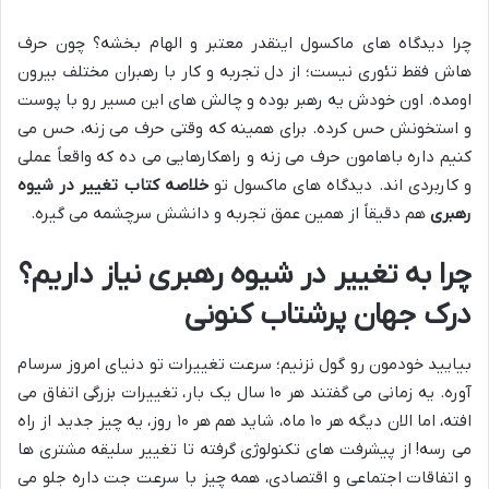
چرا دیدگاه های ماکسول اینقدر معتبر و الهام بخشه؟ چون حرف
هاش فقط تئوری نیست؛ از دل تجربه و کار با رهبران مختلف بیرون
اومده. اون خودش یه رهبر بوده و چالش های این مسیر رو با پوست
و استخونش حس کرده. برای همینه که وقتی حرف می زنه، حس می
کنیم داره باهامون حرف می زنه و راهکارهایی می ده که واقعاً عملی
و کاربردی اند. دیدگاه های ماکسول تو
خلاصه کتاب تغییر در شیوه
رهبری
هم دقیقاً از همین عمق تجربه و دانشش سرچشمه می گیره.
چرا به تغییر در شیوه رهبری نیاز داریم؟
درک جهان پرشتاب کنونی
بیایید خودمون رو گول نزنیم؛ سرعت تغییرات تو دنیای امروز سرسام
آوره. یه زمانی می گفتند هر ۱۰ سال یک بار، تغییرات بزرگی اتفاق می
افته، اما الان دیگه هر ۱۰ ماه، شاید هم هر ۱۰ روز، یه چیز جدید از راه
می رسه! از پیشرفت های تکنولوژی گرفته تا تغییر سلیقه مشتری ها
و اتفاقات اجتماعی و اقتصادی، همه چیز با سرعت جت داره جلو می