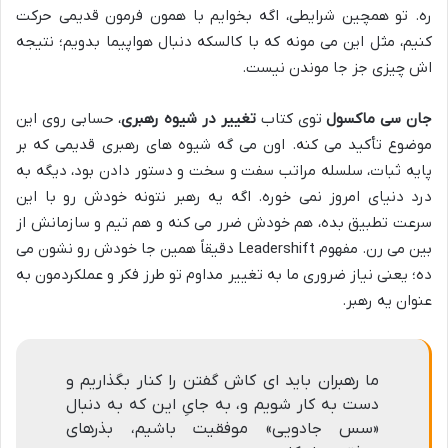
ره. تو همچین شرایطی، اگه بخوایم با همون فرمون قدیمی حرکت
کنیم، مثل این می مونه که با کالسکه دنبال هواپیما بدویم؛ نتیجه
اش چیزی جز جا موندن نیست.
جان سی ماکسول
توی کتاب
تغییر در شیوه رهبری
، حسابی روی این
موضوع تأکید می کنه. اون می گه شیوه های رهبری قدیمی که بر
پایه ثبات، سلسله مراتب سفت و سخت و دستور دادن بود، دیگه به
درد دنیای امروز نمی خوره. اگه یه رهبر نتونه خودش رو با این
سرعت تطبیق بده، هم خودش ضرر می کنه و هم تیم و سازمانش از
بین می رن. مفهوم Leadershift دقیقاً همین جا خودش رو نشون می
ده؛ یعنی نیاز ضروری ما به تغییر مداوم تو طرز فکر و عملکردمون به
عنوان یه رهبر.
ما رهبران باید ای کاش گفتن را کنار بگذاریم و
دست به کار شویم و، به جایِ این که به دنبال
«سس جادویی» موفقیت باشیم، بذرهای