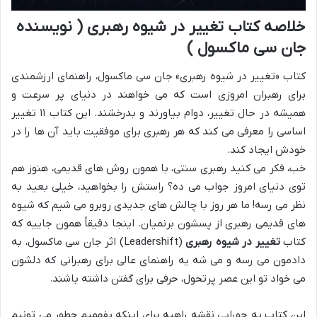
خلاصه کتاب تغییر در شیوه رهبری ( نویسنده
جان سی ماکسول )
کتاب «تغییر در شیوه رهبری» جان سی ماکسول، راهنمای ارزشمندی
برای رهبران امروزی است که می خواهند در دنیای پر سرعت و
همیشه در حال تغییر، دوام بیاورند و بدرخشند. این کتاب ۱۱ تغییر
اساسی را معرفی می کند که هر رهبری برای موفقیت باید آن ها را در
خودش ایجاد کند.
خب، فکر می کنید رهبری سنتی، با همون روش های قدیمی، هنوز هم
توی دنیای امروز جواب می ده؟ راستش را بخواهید، خیلی بعید به
نظر می رسه! ما هر روز با چالش های جدیدی روبرو می شیم که شیوه
های قدیمی رهبری از پسشون برنمیان. اینجا دقیقاً همون جاییه که
کتاب
تغییر در شیوه رهبری
(Leadershift) اثر جان سی ماکسول، به
دادمون می رسه و می شه یه راهنمای عالی برای رهبرانی که دلشون
می خواد تو این عصر پرتحول، حرفی برای گفتن داشته باشند.
این کتاب یه جورایی نقشه راهیه برای اینکه بفهمیم چطور می تونیم