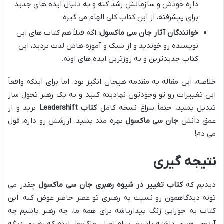
داره خودش و سازمانش رشد کنه و به دنبال ایده های جدید
برای پیشرفته، از این کتاب کلی الهام می گیره.
خوانندگان آثار جان سی ماکسول:
اگه قبلاً هم کتاب های این
نویسنده رو خوندید و از سبک و آموزه هاش لذت بردید، این
کتاب جدیدترین و به روزترین ایده های اونه.
خلاصه، این مقاله یه مقدمه هیجان انگیز بود. اما برای اینکه واقعاً
این تغییرات رو تو وجودتون نهادینه کنید و به یک رهبر تحول ساز
تبدیل بشید، حتماً سراغ نسخه کامل
کتاب Leadershift
برید و از
عمق دانش
جان سی ماکسول
بهره مند بشید. ارزشش رو داره، قول
می دم!
نتیجه گیری
دیدیم که
کتاب تغییر در شیوه رهبری جان سی ماکسول
چقدر می
تونه دیدگاهمون رو نسبت به رهبری تو عصر حاضر عوض کنه. این
کتاب یه جورایی زنگ بیدارباشه برای همه ما، چه رهبر باشیم چه
آرزوی رهبری داشته باشیم. پیام اصلی ماکسول اینه که رهبری دیگه