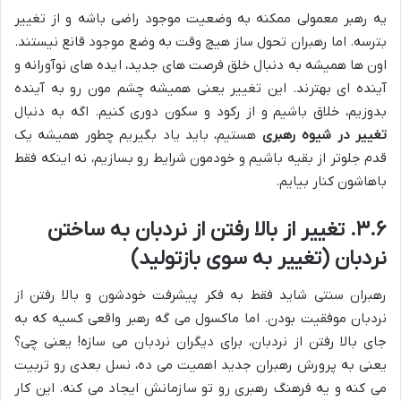
یه رهبر معمولی ممکنه به وضعیت موجود راضی باشه و از تغییر
بترسه. اما رهبران تحول ساز هیچ وقت به وضع موجود قانع نیستند.
اون ها همیشه به دنبال خلق فرصت های جدید، ایده های نوآورانه و
آینده ای بهترند. این تغییر یعنی همیشه چشم مون رو به آینده
بدوزیم، خلاق باشیم و از رکود و سکون دوری کنیم. اگه به دنبال
تغییر در شیوه رهبری
هستیم، باید یاد بگیریم چطور همیشه یک
قدم جلوتر از بقیه باشیم و خودمون شرایط رو بسازیم، نه اینکه فقط
باهاشون کنار بیایم.
۳.۶. تغییر از بالا رفتن از نردبان به ساختن
نردبان (تغییر به سوی بازتولید)
رهبران سنتی شاید فقط به فکر پیشرفت خودشون و بالا رفتن از
نردبان موفقیت بودن. اما ماکسول می گه رهبر واقعی کسیه که به
جای بالا رفتن از نردبان، برای دیگران نردبان می سازه! یعنی چی؟
یعنی به پرورش رهبران جدید اهمیت می ده، نسل بعدی رو تربیت
می کنه و یه فرهنگ رهبری رو تو سازمانش ایجاد می کنه. این کار