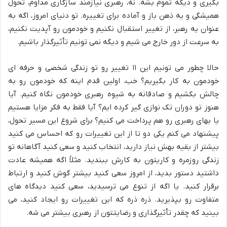
بگیری و دیگه تموم بشه. نه، رهبری نیازمند سازگاری مداوم، تحول
همیشگی و یه ذهن باز و آماده برای تغییره. تو دنیای امروز، اگه به
عنوان یه رهبر، از تغییر استقبال نکنیم و خودمون رو آپدیت نکنیم،
به سرعت از دور خارج می شیم و دیگه نمی تونیم تأثیرگذار باشیم.
حالا چطور می تونیم این ۱۱ تغییر رو تو زندگی شخصی و حرفه ای
خودمون به کار بگیریم؟ خب، اولین قدم اینه که خودمون رو به
چالش بکشیم و صادقانه به شیوه رهبری خودمون نگاه کنیم. آیا
هنوز تو دوران تک نوازی گیر کرده ایم؟ آیا فقط به فکر مزایا هستیم
یا بهای رهبری رو هم پرداخت می کنیم؟ برای شروع این مسیر تحول،
پیشنهاد می کنم یکی دو تا از این تغییرات رو که احساس می کنید
بیشتر از بقیه بهش نیاز دارید، انتخاب کنید و سعی کنید آگاهانه تو
زندگی روزمره و کاریتون به کارش ببندید. مثلاً اگه همیشه عادت
داشتید دستور بدید، از امروز سعی کنید بیشتر گوش کنید و ارتباط
برقرار کنید. یا اگه از تنوع می ترسیدید، سعی کنید دیدگاه های
متفاوت رو بپذیرید. ذره ذره که این تغییرات رو ایجاد کنید، می
بینید که چقدر تأثیرگذاری و رضایتتون از رهبری بیشتر می شه.