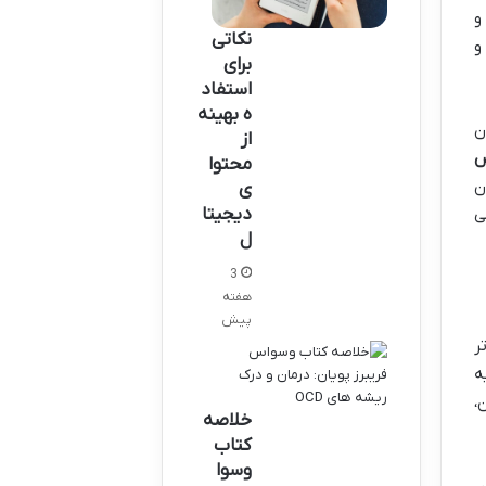
و
نکاتی
و
برای
استفاد
ه بهینه
ن
از
س
محتوا
ن
ی
دیجیتا
ی
ل
3
هفته
پیش
ر
ه
،
خلاصه
کتاب
وسوا
،