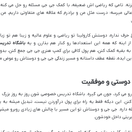
نه. تامی که ریاضی اش ضعیفه، با کمک جی جی مسئله رو حل می کنه 
لی میرسه: درست مثل من و برادرم که علاقه های متفاوتی داریم، من 
حرف نداره، دوستش کارولینا تو ریاضی و علوم عالیه و زینا هم تو زبا
از اینه که همه این استعدادها رو کنار هم بذارن و یه
باشگاه تدری
 به بقیه کمک کنن، هم پول کافی برای کمپ هنری جی جی جمع کنن، بدو
 این ایده، نقطه عطف داستانه و مسیر زندگی جی جی و دوستاش رو عوض م
 دوستی و موفقیت
رو می کرد، جون می گیره. باشگاه تدریس خصوصی شون روز به روز بزرگ ت
. این دیگه فقط یه راه برای پول درآوردن نیست، تبدیل میشه به ی
له داره. جی جی و دوستاش تو این مسیر با چالش های زیادی روبرو میشن
دیریتی داخل خودشون.
قش کلیدی بازی می کنه. اون ها یاد می گیرن چطور از هم حمایت کنن