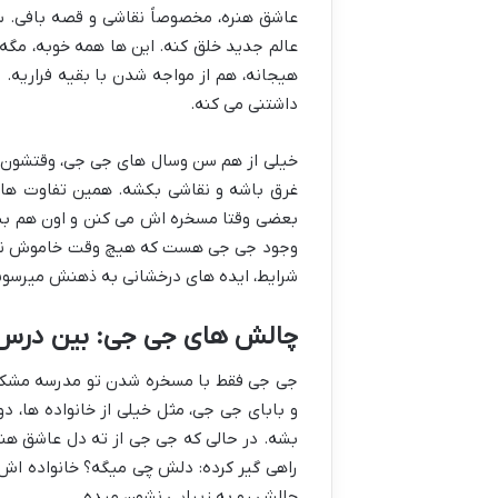
عاشق هنره، مخصوصاً نقاشی و قصه بافی. 
عالم جدید خلق کنه. این ها همه خوبه، مگه
هیجانه، هم از مواجه شدن با بقیه فراریه.
داشتنی می کنه.
خیلی از هم سن وسال های جی جی، وقتشون ر
غرق باشه و نقاشی بکشه. همین تفاوت ها
بعضی وقتا مسخره اش می کنن و اون هم بیشتر
وجود جی جی هست که هیچ وقت خاموش ن
شرایط، ایده های درخشانی به ذهنش میرسون
چالش های جی جی: بین درس و 
جی جی فقط با مسخره شدن تو مدرسه مشکل ند
و بابای جی جی، مثل خیلی از خانواده ها،
بشه. در حالی که جی جی از ته دل عاشق هن
راهی گیر کرده: دلش چی میگه؟ خانواده اش
چالش رو به زیبایی نشون میده.