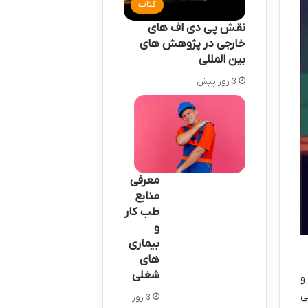
کتاب
نقش پی دی اف های
خارجی در پژوهش های
بین المللی
3 روز پیش
معرفی
منابع
طب کار
و
بیماری‌
های
شغلی
و
ی
3 روز