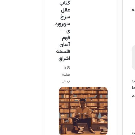
کتاب
ه
عقل
سرخ
سهرورد
ی –
فهم
آسان
فلسفه
اشراق
3
هفته
ی
پیش
ا
م
ی