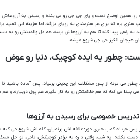
ه رو. همین اوضاع دست و پای جی جی رو می بنده و رسیدن به آرزوهاش ر
نری بره که برای هر هنرمندی یه رویای بزرگه، اما هزینه این کمپ، برا
ید یه راهی پیدا کنه تا هم به آرزوهاش برسه، هم دل والدینش رو به دس
ان هیجان انگیز جی جی شروع میشه.
ت: چطور یه ایده کوچیک، دنیا رو عوض
 چطور می تونه از پس مشکلات این چنینی بربیاد، پس آماده باشید تا ب
ی پیدا می کنه که هم خلاقیتش رو به کار بگیره، هم پول دربیاره، و هم ب
 تدریس خصوصی برای رسیدن به آرزوها
ز پس هزینه کمپ هنری موردعلاقه اش برنمیان، کله اش شروع می کنه ب
ش دست بکشه. یه شب، وقتی داره به برادر کوچیکش، تامی، تو حل مسئل