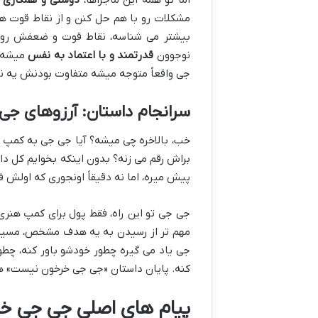
مشکلات رو با هم حل کنن و از نقاط قوت ه
بیشتر می شناسه، نقاط قوت و ضعفش رو قب
نوجوون
قدرتمند و با اعتماد به نفس
میشه ک
جی واقعاً متوجه میشه متفاوت بودنش یه نق
سرانجام داستان: آرزوهای جی
خب، بالاخره چی میشه؟ آیا جی جی به کمپ 
براش رقم می زنه؟ بدون اینکه بخوایم کل داس
پیش میره، اما نه دقیقاً اونجوری که اولش ف
جی جی تو این راه، فقط پول برای کمپ هنری
مهم تر از رسیدن به یه هدف مشخص، مسیری
جی یاد می گیره چطور خودشو باور کنه، چطو
کنه. پایان داستان «جی جی خرخون نیست» هم 
پیام های اصلی جی جی خر