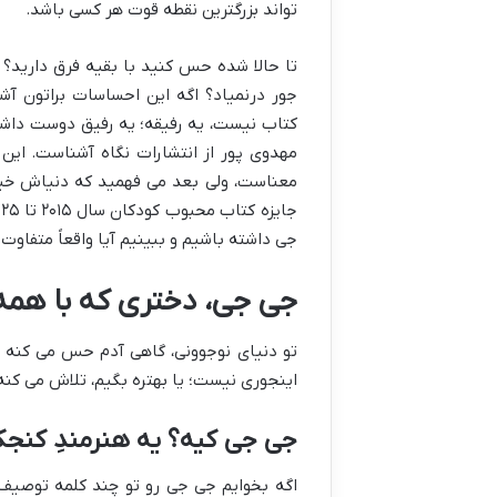
تواند بزرگترین نقطه قوت هر کسی باشد.
تا حالا شده حس کنید با بقیه فرق دارید؟ ی
جور درنمیاد؟ اگه این احساسات براتون آ
کتاب نیست، یه رفیقه؛ یه رفیق دوست داشتن
مهدوی پور از انتشارات نگاه آشناست. این
معناست، ولی بعد می فهمید که دنیاش خیلی
جی داشته باشیم و ببینیم آیا واقعاً متفا
جی جی، دختری که با همه
تو دنیای نوجوونی، گاهی آدم حس می کنه تو
اینجوری نیست؛ یا بهتره بگیم، تلاش می کنه 
جی جی کیه؟ یه هنرمندِ کنجکا
اگه بخوایم جی جی رو تو چند کلمه توصیف 