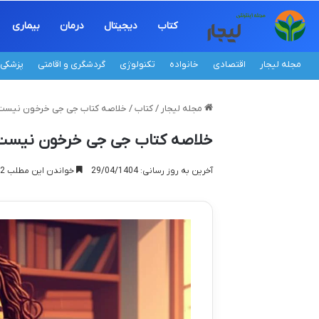
کتاب
دیجیتال
درمان
بیماری
مجله لیجار
اقتصادی
خانواده
تکنولوژی
گردشگری و اقامتی
پزشکی
مجله لیجار
/
کتاب
/
خلاصه کتاب جی جی خرخون نیست (اث
خلاصه کتاب جی جی خرخون نیست (اث
آخرین به روز رسانی: 29/04/1404
خواندن این مطلب 12 دقیقه زمان میبرد