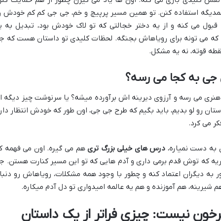
مدیگه استفاده کنن. تو همین مسیر پرپیچ و خم، جی جی کم کم خودش ر
ول می کنه و از یه دختر خجالتی که تو لاک خودش بود، تبدیل به ی
ه می تونه برای رویاهاش بجنگه. لحظات کلیدی تو داستان هست که ج
طه قوته، نه یه مشکل.
 جی به کجا می رسه؟
هنری می رسه و آرزوی دیرینه اش برآورده میشه؟ یا سرنوشت چیز دیگه ا
تان رو لو بدیم، باید بگیم که طرح جی جی، اون طور که خودش انتظار داره
کر می کرد.
 به دست نمیاره،
درس های خیلی بزرگ تری
هم می گیره. اون می فهمه ک
ه که توش قدم برمی داری و آدم هایی که تو این مسیر کنارت هستن. ج
ر به دیگران اعتماد کنه و چطور با وجود همه مشکلات، رویاهاش رو دنبا
شیرینه، هم آموزنده و هم یه عالمه امیدواری تو دل آدم میکاره.
خون نیست: چیزی فراتر از یک داستان