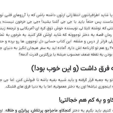
ا شاید اطرافیانتون انتظاراتی ازتون داشته باشن که با آرزوهای قلبی تو
شناست، پس حتماً باید با جی جی آشنا بشید! «جی جی خرخون نیست» ی
ی که نوشته لایلا لی، نویسنده خوش ذوق کره ای-آمریکایی و ترجمه زین
 رمان قصه یه دختر نوجوونه که شاید اولش فکر کنید یه خرخون به تما
 فراتر از درس و مشقه. این کتاب حسابی دل نوجوون ها رو برده و حت
جایزه کتاب محبوب کودکان سال ۲۰۱۵ تا ۲۰۲۵ رو هم تو کارنامه اش داره. آماده اید یه سفر هیجان انگیز به دنیای 
وت بودن یه نقطه ضعف محسوب میشه یا بزرگترین قدرت آدمه؟
 فرق داشت (و این خوب بود!)
 یه جعبه قرار گرفته و باید شبیه بقیه باشه تا قبولش کنن. اما جی ج
اینجوری نباشه! اون یه دختر معمولیه، اما با یه دنیا فرق های قشنگ.
و و یه کم هم خجالتی!
کنیم، باید بگیم یه دختر
کنجکاو، ماجراجو، پرتلاش، پرانرژی و خلاق
ه. او