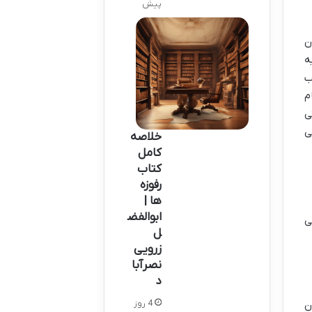
پیش
ن
ه
ب
م
ی
جی
خلاصه
کامل
کتاب
رفوزه
ها |
ابوالفض
ی
ل
زرویی
نصرآبا
د
ن
4 روز