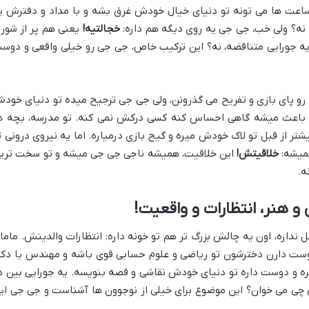
ساعت ها می تونه تو دنیای خیال خودش غرق بشه و با مداد و دفترش ی
 نه؟ ولی خب، جی جی یه روی دیگه هم داره:
خجالتیه!
یعنی هم پر از شور 
 یه جورایی متناقضه، نه؟ این ترکیب خاص، جی جی رو خیلی واقعی و دوس
و پای بازی و تفریح می گذرونن، ولی جی جی ترجیح میده تو دنیای خود
 باعث میشه گاهی احساس کنه کسی درکش نمی کنه. تو مدرسه، بچه ه
 از قبل تو لاک خودش میره و گیج بازی درمیاره. اما یه نیروی درونی ت
میشه:
خلاقیتش!
این خلاقیت، همیشه ناجی جی جی میشه و تو سخت تری
ه.
هنر، انتظارات و واقعیت!
اره، اون یه چالش بزرگ تر هم تو خونه داره: انتظارات والدینش. ماما
 دوست دارن دخترشون تو ریاضی و علوم حسابی قوی باشه و مهندس یا دکت
ره و دوست داره تو دنیای خودش نقاشی و قصه بنویسه. یه جورایی بین د
 چی می خوان؟ این موضوع برای خیلی از نوجوون ها آشناست و جی جی ای