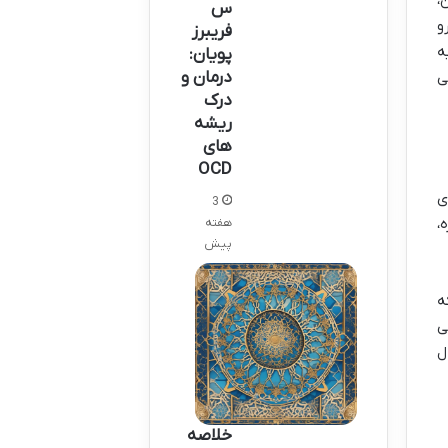
س
و
فریبرز
ه
پویان:
درمان و
ی
درک
ریشه
های
OCD
ی
3
،
هفته
پیش
ه
ی
ل
خلاصه