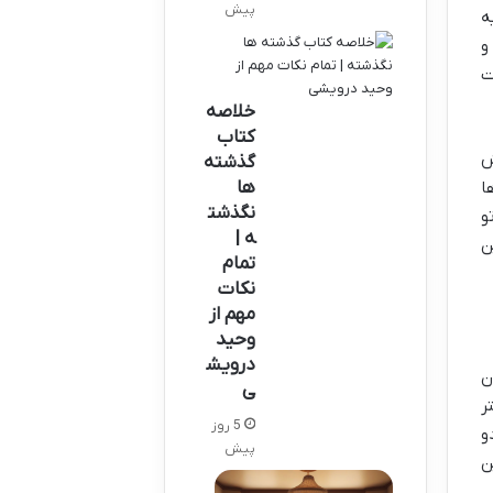
پیش
ه
و
ت
خلاصه
کتاب
ش
گذشته
ها
ا
نگذشت
و
ه |
ن
تمام
نکات
مهم از
وحید
درویش
ن
ی
ر
5 روز
و
پیش
ن