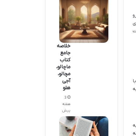
و
ی
ت
خلاصه
جامع
کتاب
ماچالو،
مچالو،
آجی
ا
هلو
ه
3
هفته
پیش
ه
ه