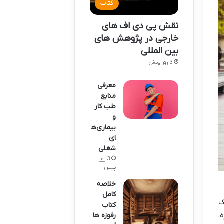
کتاب
نقش پی دی اف های
خارجی در پژوهش های
بین المللی
3 روز پیش
معرفی
منابع
طب کار
و
بیماری‌ه
ای
شغلی
3 روز
پیش
خلاصه
کامل
ک
کتاب
،
رفوزه ها