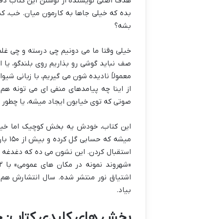
هدف اصلی نویسنده از نوشتن این کتاب دقیق
بده که خیلی جاها به کارمون میان. خب، 
بشه؟
خیلی وقتا ما می دونیم چی درسته و چی غلط،
صف نباید گوشی رو بذاریم روی بلندگو، یا ا
معمولاً نادیده شون می گیریم، با زبانی شی
از اینا چه پیامدهای منفی ای می تونه هم 
صوتی که توی خیابون ایجاد میشه، یا چطور یه اشتباه کو
این کتاب، خودش یه بخش کوچیک اما خیلی
میشه 
استقبال کردن. این نشون می ده که دغدغه 
بیاد.
بخش های کلیدی کتاب: چی