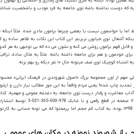
اً همین بوده: اینکه یه سری تکنیک های رفتاری و اجتماعی رو بهمون یا
کیه که دوست نداشته باشه توی جامعه یه فرد مودب و باشخصیت شناخت
 اما یا حواسمون نیست یا بعضی چیزها برامون عادی شده. مثلاً اینکه ت
ینکه آشغال توی خیابون نریزیم. این کتاب این نکات به ظاهر ساده رو ک
وا و قابل فهم برامون روشن می کنه و نشون می ده که بی توجهی به هر کدو
برای خودمون و هم برای جامعه داشته باشه. مثلاً یه مثال ساده، ترافی
چیک توی صف میتونه حال ۱۰ نفر دیگه رو بهم بزنه.
 مهم از اون مجموعه بزرگ «اصول شهروندی در فرهنگ ایرانی» محسو
که حسابی گل کرده و بیش از ۱۵۰ بار تجدید چاپ شده! یعنی مردم واقعاً به این جور مطالب نیاز دارن و ازش
آداب معاشرت و رفتار درست توی جامعه، یه دغدغه عمومی و مهمیه. کتا
«شهروند نمونه در مکان های عمومی» با ۷۲ صفحه در قطع رقعی و با شابک 978-600-365-021-3 توس
اشتیاق نور منتشر شده. سال انتشارش هم ۱۳98 بوده. یه کتاب کم حجم اما پرمحتوا که می تونه حسابی به کارت
 از شهروند نمونه در مکان های عمومی