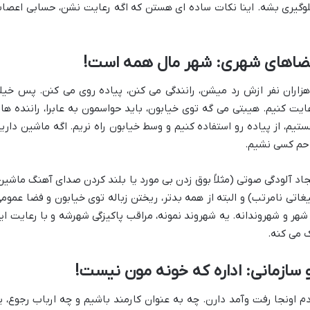
 جلوگیری بشه. اینا نکات ساده ای هستن که اگه رعایت نشن، حسابی اعصا
 فضاهای شهری: شهر مال همه است!
زاران نفر ازش رد میشن، رانندگی می کنن، پیاده روی می کنن. پس خیل
 کنیم. هیبتی می گه توی خیابون، باید حواسمون به عابرا، راننده ها 
ستیم، از پیاده رو استفاده کنیم و وسط خیابون راه نریم. اگه ماشین داریم
احم کسی نشیم.
جاد آلودگی صوتی (مثلاً بوق زدن بی مورد یا بلند کردن صدای آهنگ ماشین
تی نامرتب) و البته از همه بدتر، ریختن زباله توی خیابون و فضا عمومی
شهر و شهروندانه. یه شهروند نمونه، مراقب پاکیزگی شهرشه و با رعایت ای
 می کنه.
 سازمانی: اداره که خونه مون نیست!
آدم اونجا رفت وآمد دارن. چه به عنوان کارمند باشیم و چه ارباب رجوع، ی