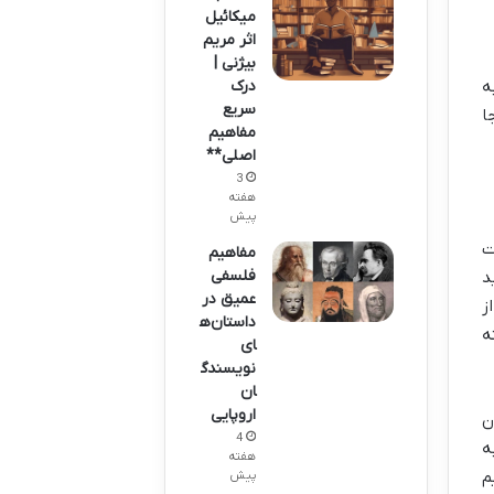
میکائیل
اثر مریم
بیژنی |
درک
ه
سریع
ا
مفاهیم
اصلی**
3
هفته
پیش
ت
مفاهیم
فلسفی
د
عمیق در
ز
داستان‌ه
ه
ای
نویسندگ
ان
اروپایی
ن
4
ه
هفته
م
پیش