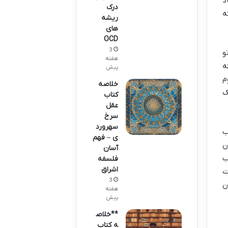
د
درک
ه
ریشه
های
OCD
3
و
هفته
ه
پیش
م
خلاصه
ک
کتاب
عقل
سرخ
سهرورد
ب
ی – فهم
ون
آسان
ب
فلسفه
اشراق
ط انتشارات
3
ون
هفته
پیش
**خلاص
ه کتاب