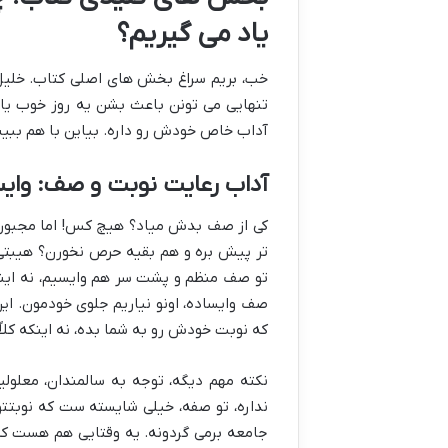
یاد می گیریم؟
خب، بریم سراغ بخش های اصلی کتاب. خلیل
تنهایی می تونن باعث بشن یه روز خوب یا یه
آداب خاص خودش رو داره. بیاین با هم ببینیم
آداب رعایت نوبت و صف: وایس
کی از صف بدش میاد؟ هیچ کس! اما مجبوریم
تر پیش بره و هم بقیه حرص نخورن؟ هیبتی ا
تو صف منظم و پشت سر هم وایسیم، نه اینکه
صف وایساده، اونو نیاریم جلوی خودمون. این 
که نوبت خودش رو به شما بده، نه اینکه کلاً 
نکته مهم دیگه، توجه به سالمندان، معلولی
نداره، تو صفه، خیلی شایسته ست که نوبت
جامعه برمی گردونه. یه وقتایی هم هست که 