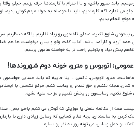
وعیم، باید صبور باشیم و با احترام با کارمندها حرف بزنیم. خیلی وقتا ی
 جلو می ندازه. اگه کارمندیم، باید با حوصله به حرف مردم گوش بدیم، او
 موقع انجام بدیم.
ی بیخودی شلوغ نکنیم، صدای تلفنمون رو زیاد نذاریم، یا اگه منتظریم، سر 
ی همه آروم و کارآمد باشه. آداب گفت وگو و بیان درخواست ها هم خیل
فاهم پیش نیاد و بتونیم راحت تر به خواسته هامون برسیم.
 عمومی: اتوبوس و مترو، خونه دوم شهروندها!
 ماهاست. مترو، اتوبوس، تاکسی… اینا جاییه که باید حسابی حواسمون ب
ده شدن، عجله نکنیم و حق تقدم رو رعایت کنیم. موقع نشستن یا ایستادن
شلوغ نکنیم، وسایلمون رو پخش نکنیم و مزاحم بقیه نشیم.
 نیست همه از مکالمه تلفنی یا موزیکی که گوش می کنیم باخبر بشن. صدا
ک کردن به سالمندان، بچه ها، و کسایی که وسایل زیادی دارن یا باردارن
مک تو حمل وسایل، می تونه روز یه نفر رو بسازه.