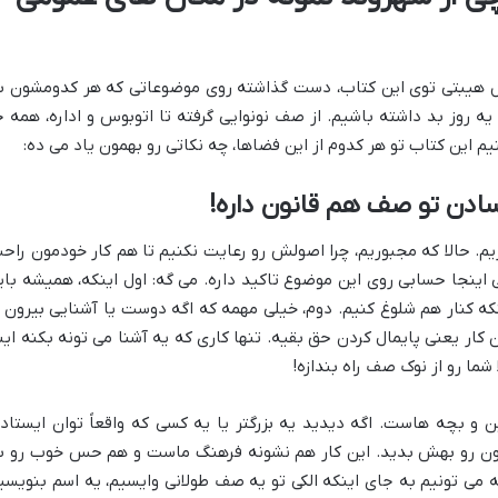
 هیبتی توی این کتاب، دست گذاشته روی موضوعاتی که هر کدومشون ب
 روز بد داشته باشیم. از صف نونوایی گرفته تا اتوبوس و اداره، همه ج
 این کتاب تو هر کدوم از این فضاها، چه نکاتی رو بهمون یاد می ده:
ادن تو صف هم قانون داره!
. حالا که مجبوریم، چرا اصولش رو رعایت نکنیم تا هم کار خودمون راح
ینجا حسابی روی این موضوع تاکید داره. می گه: اول اینکه، همیشه بای
 کنار هم شلوغ کنیم. دوم، خیلی مهمه که اگه دوست یا آشنایی بیرون ا
کار یعنی پایمال کردن حق بقیه. تنها کاری که یه آشنا می تونه بکنه این
شما رو از نوک صف راه بندازه!
ن و بچه هاست. اگه دیدید یه بزرگتر یا یه کسی که واقعاً توان ایستاد
تون رو بهش بدید. این کار هم نشونه فرهنگ ماست و هم حس خوب رو ب
می تونیم به جای اینکه الکی تو یه صف طولانی وایسیم، یه اسم بنویسی