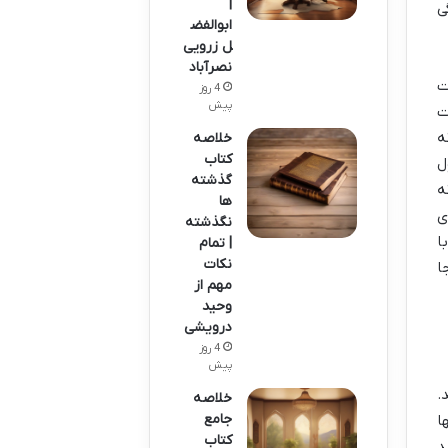
|
ی
ابوالفض
ل زرویی
نصرآباد
ت
4 روز
پیش
ت
ه
خلاصه
کتاب
ل
گذشته
ه
ها
ی
نگذشته
ا
| تمام
نکات
ا
مهم از
وحید
درویشی
4 روز
پیش
.
خلاصه
جامع
ا
کتاب
د