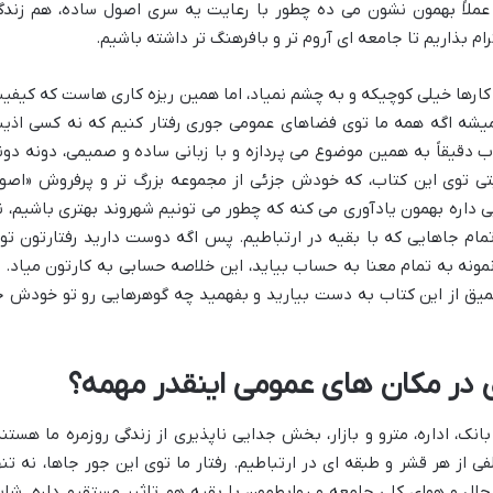
عملاً بهمون نشون می ده چطور با رعایت یه سری اصول ساده، هم زندگ
م بذاریم تا جامعه ای آروم تر و بافرهنگ تر داشته باشیم.
ارها خیلی کوچیکه و به چشم نمیاد، اما همین ریزه کاری هاست که کیفی
ب میشه اگه همه ما توی فضاهای عمومی جوری رفتار کنیم که نه کسی اذی
 دقیقاً به همین موضوع می پردازه و با زبانی ساده و صمیمی، دونه دون
بتی توی این کتاب، که خودش جزئی از مجموعه بزرگ تر و پرفروش «اصو
 داره بهمون یادآوری می کنه که چطور می تونیم شهروند بهتری باشیم، ن
مام جاهایی که با بقیه در ارتباطیم. پس اگه دوست دارید رفتارتون تو
ونه به تمام معنا به حساب بیاید، این خلاصه حسابی به کارتون میاد. ب
عمیق از این کتاب به دست بیارید و بفهمید چه گوهرهایی رو تو خودش ج
ی در مکان های عمومی اینقدر مهمه؟
نک، اداره، مترو و بازار، بخش جدایی ناپذیری از زندگی روزمره ما هستند
از هر قشر و طبقه ای در ارتباطیم. رفتار ما توی این جور جاها، نه تنه
 و هوای کلی جامعه و روابطمون با بقیه هم تاثیر مستقیم داره. شای