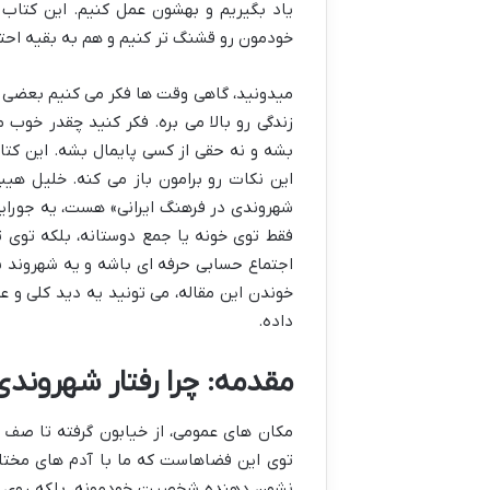
یاد بگیریم و بهشون عمل کنیم. این کتاب 
خودمون رو قشنگ تر کنیم و هم به بقیه احترا
میدونید، گاهی وقت ها فکر می کنیم بعضی ک
زندگی رو بالا می بره. فکر کنید چقدر خو
بشه و نه حقی از کسی پایمال بشه. این کتاب
این نکات رو برامون باز می کنه. خلیل هی
شهروندی در فرهنگ ایرانی» هست، یه جورایی
فقط توی خونه یا جمع دوستانه، بلکه توی ت
اجتماع حسابی حرفه ای باشه و یه شهروند نم
خوندن این مقاله، می تونید یه دید کلی و 
داده.
مقدمه: چرا رفتار شهروند
مکان های عمومی، از خیابون گرفته تا صف با
توی این فضاهاست که ما با آدم های مختلفی 
نشون دهنده شخصیت خودمونه، بلکه روی حال