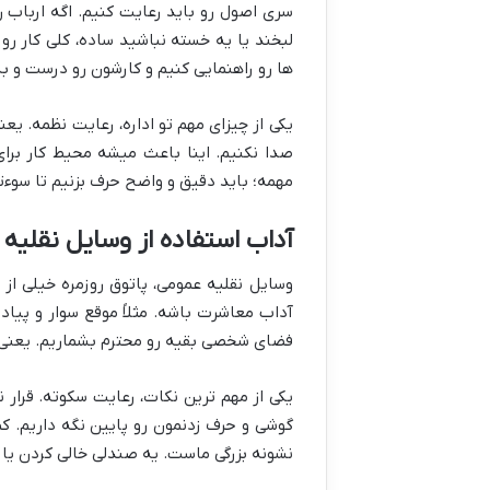
سری اصول رو باید رعایت کنیم. اگه ارباب رج
لبخند یا یه خسته نباشید ساده، کلی کار رو
ها رو راهنمایی کنیم و کارشون رو درست و به
یکی از چیزای مهم تو اداره، رعایت نظمه. یعن
صدا نکنیم. اینا باعث میشه محیط کار برا
مهمه؛ باید دقیق و واضح حرف بزنیم تا سوءت
آداب استفاده از وسایل نقلیه
وسایل نقلیه عمومی، پاتوق روزمره خیلی از
آداب معاشرت باشه. مثلاً موقع سوار و پیا
فضای شخصی بقیه رو محترم بشماریم. یعنی 
یکی از مهم ترین نکات، رعایت سکوته. قرار
گوشی و حرف زدنمون رو پایین نگه داریم. کم
نشونه بزرگی ماست. یه صندلی خالی کردن یا ک