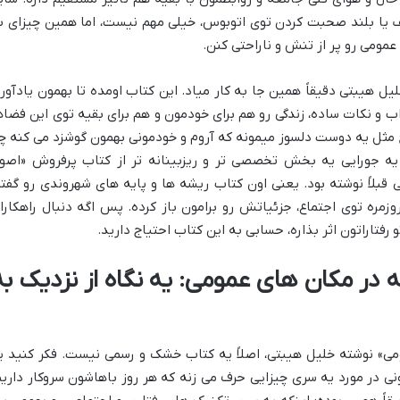
صف یا بلند صحبت کردن توی اتوبوس، خیلی مهم نیست، اما همین چیزای ب
مومی رو پر از تنش و ناراحتی کنن.
یل هیبتی دقیقاً همین جا به کار میاد. این کتاب اومده تا بهمون یادآور
ب و نکات ساده، زندگی رو هم برای خودمون و هم برای بقیه توی این فضاه
ع مثل یه دوست دلسوز میمونه که آروم و خودمونی بهمون گوشزد می کنه چ
ر یه جورایی یه بخش تخصصی تر و ریزبینانه تر از کتاب پرفروش «اصو
بلاً نوشته بود. یعنی اون کتاب ریشه ها و پایه های شهروندی رو گفته
زمره توی اجتماع، جزئیاتش رو برامون باز کرده. پس اگه دنبال راهکارا
رفتاراتون اثر بذاره، حسابی به این کتاب احتیاج دارید.
 در مکان های عمومی: یه نگاه از نزدیک به
می» نوشته خلیل هیبتی، اصلاً یه کتاب خشک و رسمی نیست. فکر کنید ی
ی در مورد یه سری چیزایی حرف می زنه که هر روز باهاشون سروکار داریم