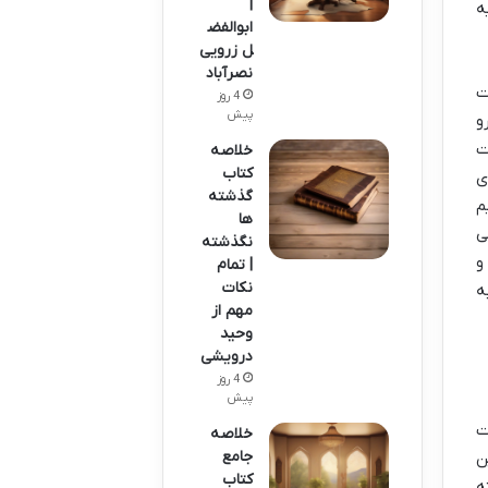
|
ه
ابوالفض
ل زرویی
نصرآباد
ت
4 روز
پیش
و
ت
خلاصه
کتاب
ی
گذشته
م
ها
ی
نگذشته
و
| تمام
نکات
ه
مهم از
وحید
درویشی
4 روز
پیش
ت
خلاصه
جامع
ن
کتاب
ه