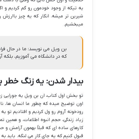
خلاقیت و اون حس نابی که وقتی با دست هامو
یه تیکه از وجود خودمون رو گم کردیم و اگه
شیرین تر میشه. انگار که یه چیز باارزش ر
میبخشیم.
بن ویل می نویسد: ما در حال فر
که در دانشگاه می آموزیم، بلکه آ
بیدار شدن: یه زنگ خطر ب
تو بخش اول کتاب، ان بن ویل یه جورایی زنگ
اون توضیح میده که چطور ما انسان ها، ناخ
رودخونه آروم رو ول کردیم و افتادیم تو یه
زیاد زندگی، حجم انبوه اطلاعات، و همین 
کارهای ساده ای که قبلاً بهمون آرامش و ح
قبول کنیم که یه جای کار می لنگه. باید ب