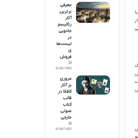
معرفی
برترین
ا
آثار
ر
رئالیسم
ی
جادویی
در
لیست‌ها
ی
فروش
گ
15/04/1405
ن
مروری
ت
بر آثار
ن
کافکا در
قالب
کتاب
صوتی
خارجی
ن
10/04/1405
م