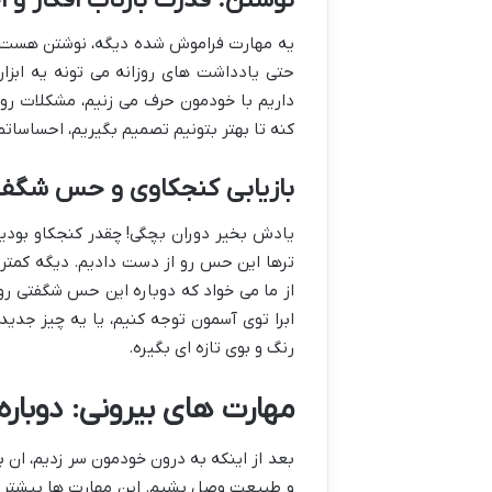
یه مهارت فراموش شده دیگه، نوشتن هست. نه
حتی یادداشت های روزانه می تونه یه ابزار 
داریم با خودمون حرف می زنیم، مشکلات رو
کنه تا بهتر بتونیم تصمیم بگیریم، احساسات
بازیابی کنجکاوی و حس شگف
یادش بخیر دوران بچگی! چقدر کنجکاو بودی
ترها این حس رو از دست دادیم. دیگه کمتر ب
از ما می خواد که دوباره این حس شگفتی رو 
ابرا توی آسمون توجه کنیم، یا یه چیز جدید 
رنگ و بوی تازه ای بگیره.
مهارت های بیرونی: دوبار
بعد از اینکه به درون خودمون سر زدیم، ان 
و طبیعت وصل بشیم. این مهارت ها بیشتر جن