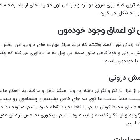
 ترین قدم برای شروع دوباره و بازیابی اون مهارت های از یاد رفته ست
 ریشه شکل نمی گیره.
 تو اعماق وجود خودمون
 تو زندگی مون کمه، وقتشه که بریم سراغ مهارت های درونی. این بخش ا
 درونی و خودآگاهی مانور میده. بن ویل به ما یادآوری می کنه که چقد
 با خودمون باشیم.
امش درونی
ز هزار تا فکر و نگرانی باشه. بن ویل میگه تأمل و مراقبه، یه راهکار عالی
م نیست حتماً ساعت ها توی یه جای خاص بشینیم و چشمامون رو ببندیم
صدای محیط گوش بدیم، یا فقط به یه نقطه خیره بشیم، میتونه یه جو
گردیم و از افکار گذشته و آینده رها بشیم. اینجوری یه حس آرامش عمی
شناسیم.
 احساسات