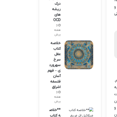
،
درک
و
ریشه
ی
های
OCD
3
هفته
پیش
خلاصه
کتاب
عقل
سرخ
سهرورد
ی – فهم
آسان
.
فلسفه
اشراق
ه
3
ت
هفته
ن
پیش
و
**خلاص
ن
ه کتاب