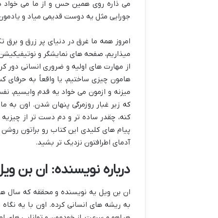
می ذاره روی همین حس و از ما می خواد د
جورایی مثل یه دوست قدیمی میاد و یادمون م
امروز همه ما غرق در دنیای پر زرق و برق 
میذاریم، صفحه های نمایشگر و نوتیفیکیشن ها
از مهارت های اولیه و ضروری انسانی دور کرد
هامون چیزی ساختیم، یا واقعاً به حرفای ک
میزنه و ازمون می خواد یه قدم وایسیم، نف
که زیر غبار روزمرگی پنهان شدن. اون به 
کنه، چقدر ساده تر و دم دست تر از چیزیه ک
پیام های کلیدی این کتاب رو براتون روشن
آدمای اطرافتون نزدیک تر بشید.
درباره نویسنده: ان بن وی
ان بن ویل یه نویسنده و محققه که سال ه
به ریشه های انسانی کرده. اون با یه نگاه 
هیاهو و سرعت، از خودمون و توانایی های اص