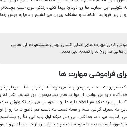
ن کاری انجام میدیم، برمی گرده. اون معتقده که ما با این فراموشی ها
 بتونیم این مهارت ها رو دوباره پیدا کنیم، زندگی مون خیلی پرمعناتر 
و از زیر خروارها اطلاعات و مشغله بیرون می کشیم و دوباره بهش زندگ
اموش کردن مهارت های اصلی انسان بودن هستیم، نه آن هایی
ن هایی که روح ما را تغذیه می کنند.
رای فراموشی مهارت ها
 خطر رو به صدا درمیاره و از ما می خواد که از خواب غفلت بیدار بشیم
ودآگاه و یواش یواش، از مهارت های بنیادینمون دور شدیم. انگار که ی
 آبشار پرسرعت که هر لحظه داره ما رو با خودش می بره. تکنولوژی، سرع
تمایل به مصرف گرایی، همه و همه دست به دست هم دادن تا ما رو از او
س رضایت می داد، جدا کنن. بن ویل میگه اول باید این خلأ رو بشناسیم 
ه خودمون فرصت بدیم تا متوجه بشیم چه چیزایی رو از دست دادیم و دلمو