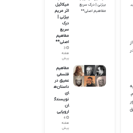
میکائیل
.
اثر مریم
بیژنی |
درک
سریع
مفاهیم
اصلی**
ز
3
ر
هفته
پیش
مفاهیم
فلسفی
عمیق در
ه
داستان‌ه
ای
.
نویسندگ
ر
ان
ق
اروپایی
4
هفته
پیش