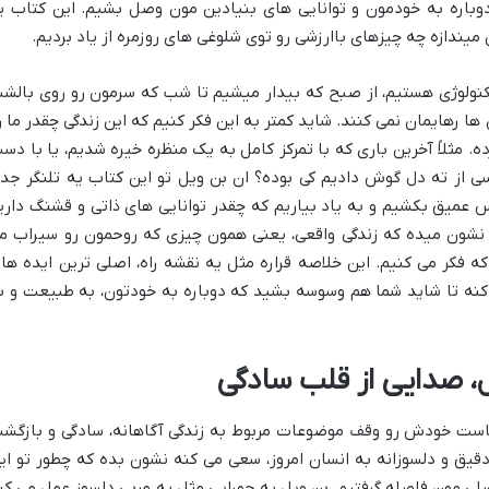
وباره به خودمون و توانایی های بنیادین مون وصل بشیم. این کتاب ی
یندازه چه چیزهای باارزشی رو توی شلوغی های روزمره از یاد بردیم.
تکنولوژی هستیم، از صبح که بیدار میشیم تا شب که سرمون رو روی بالش
 رهایمان نمی کنند. شاید کمتر به این فکر کنیم که این زندگی چقدر ما ر
ه. مثلاً آخرین باری که با تمرکز کامل به یک منظره خیره شدیم، یا با دس
سی از ته دل گوش دادیم کی بوده؟ ان بن ویل تو این کتاب یه تلنگر جد
س عمیق بکشیم و به یاد بیاریم که چقدر توانایی های ذاتی و قشنگ داری
ما نشون میده که زندگی واقعی، یعنی همون چیزی که روحمون رو سیراب م
ه فکر می کنیم. این خلاصه قراره مثل یه نقشه راه، اصلی ترین ایده ها 
 کنه تا شاید شما هم وسوسه بشید که دوباره به خودتون، به طبیعت و ب
ل، صدایی از قلب سادگی
است خودش رو وقف موضوعات مربوط به زندگی آگاهانه، سادگی و بازگش
دقیق و دلسوزانه به انسان امروز، سعی می کنه نشون بده که چطور تو ای
لی مون فاصله گرفتیم. بن ویل یه جورایی مثل یه مربی دلسوز عمل می کن