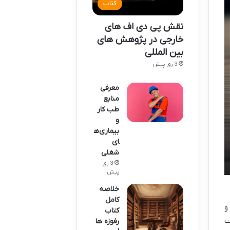
کتاب
نقش پی دی اف های
خارجی در پژوهش های
بین المللی
3 روز پیش
معرفی
منابع
طب کار
و
بیماری‌ه
ای
شغلی
3 روز
پیش
خلاصه
کامل
و
کتاب
گشت
رفوزه ها