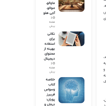
ماچالو،
.
مچالو،
ش
آجی هلو
ی
3
هفته
پیش
نکاتی
برای
استفاده
بهینه از
محتوای
،
دیجیتال
ه
3
هفته
و
پیش
ه
خلاصه
ک
کتاب
وسواس
فریبرز
پویان:
،
درمان و