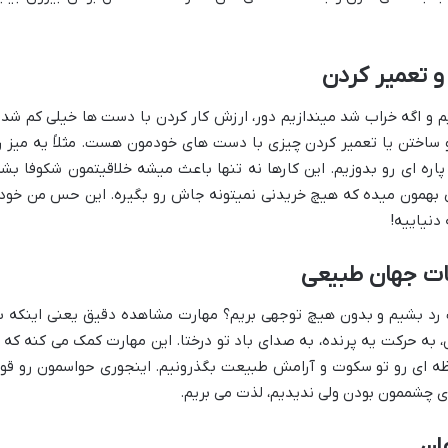
و تعمیر کردن
م و اگه خراب شد میندازیم دور، ارزش کار کردن با دست ها خیلی کم شده
اختن یا تعمیر کردن چیزی با دست های خودمون هست. مثلاً یه میز ر
اره ای رو بدوزیم. این کارها نه تنها باعث میشه خلاقیتمون شکوفا بشه
ی بهمون میده که هیچ خریدنی نمیتونه جاش رو بگیره. این حس من خود
نیاییه!
ات جهان طبیعی
ت رد بشیم و بدون هیچ توجهی بریم؟ مهارت مشاهده دقیق یعنی اینکه ب
 به حرکت یه پرنده، به صدای باد تو درختا. این مهارت کمک می کنه که ا
ظه ای رو تو سکوت و آرامش طبیعت بگذرونیم. اینجوری حواسمون رو قو
وی چشممون بودن ولی ندیدیم، لذت می بریم.
هان