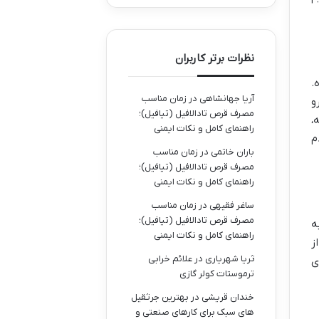
نظرات برتر کاربران
.
آریا جهانشاهی
در
زمان مناسب
و
مصرف قرص تادالافیل (تیافیل)؛
،
راهنمای کامل و نکات ایمنی
م
باران خاتمی
در
زمان مناسب
مصرف قرص تادالافیل (تیافیل)؛
راهنمای کامل و نکات ایمنی
ساغر فقیهی
در
زمان مناسب
مصرف قرص تادالافیل (تیافیل)؛
ه
راهنمای کامل و نکات ایمنی
ز
ثریا شهریاری
در
علائم خرابی
ی
ترموستات کولر گازی
خندان قریشی
در
بهترین جرثقیل
های سبک برای کارهای صنعتی و