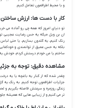
و با محیط اطرافمون تعامل کنیم.
کار با دست ها: ارزش ساختن 
تو دنیای امروز که همه چی رو آماده می خری
ان بن ویل میگه یه حس رضایت عجیبی تو س
رنگ کنیم، یه گلدون بسازیم، یا حتی لباس پ
بلکه یه حس عمیق از توانمندی و خودکفای
ساختم یا من خودم درستش کردم، خودش یه د
مشاهده دقیق: توجه به جزئی
چقدر شده که از کنار یه باغچه یا یه درخ
جزئیات اطرافمون توجه کنیم. به رنگ یه گل،
زندگی روزمره و سرعتش فاصله بگیریم و لح
تر می کنیم و از زیبایی هایی که همیشه جل
باغبانی و ارتباط با خاک و گیا