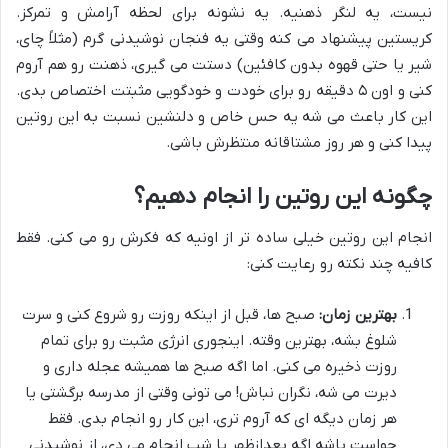
نیست، یه لنگر ذهنیه. یه نشونه برای لحظه آرامش و تمرکز.
کریستین پیشنهاد می کنه وقتی یه فنجان نوشیدنی گرم (مثلاً چای،
شیر یا حتی قهوه بدون کافئین) دستت می گیری، ذهنت رو هم آروم
کنی و اون ۵ دقیقه رو برای خودت و خودگویی مثبتت اختصاص بدی.
این کار باعث می شه یه حس خاص و دلنشین نسبت به این روتین
پیدا کنی و هر روز مشتاقانه منتظرش باشی.
چگونه این روتین را انجام دهیم؟
انجام این روتین خیلی ساده تر از اونیه که فکرش رو می کنی. فقط
کافیه چند نکته رو رعایت کنی:
بهترین زمان:
صبح ها، قبل از اینکه روزت رو شروع کنی و سرت
شلوغ بشه، بهترین وقته. اینجوری انرژی مثبت رو برای تمام
روزت ذخیره می کنی. اما اگه صبح ها همیشه عجله داری و
دیرت می شه، نگران نباش! می تونی وقتی از مدرسه برگشتی یا
هر زمان دیگه ای که آروم تری، این کار رو انجام بدی. فقط
حواست باشه اگه بعدازظهر یا شب انجام می دی، از نوشیدنی