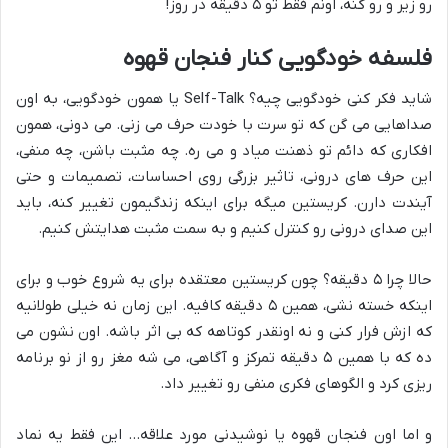
رو زیر و رو کنه، اونم فقط تو ۵ دقیقه در روز!
فلسفه خودگویی کنار فنجان قهوه
شاید فکر کنی خودگویی چیه؟ Self-Talk یا همون خودگویی، به اون
صداهایی می گن که تو سرت با خودت حرف می زنی. می دونی، همون
افکاری که دائم تو ذهنت میاد و می ره. چه مثبت باشن، چه منفی،
این حرف های درونی، تاثیر بزرگی روی احساسات، تصمیمات و حتی
آیندت دارن. کریستین میگه برای اینکه زندگیمون تغییر کنه، باید
این صدای درونی رو کنترل کنیم و به سمت مثبت هدایتش کنیم.
حالا چرا ۵ دقیقه؟ چون کریستین معتقده برای یه شروع خوب و برای
اینکه خسته نشی، همین ۵ دقیقه کافیه. این زمان نه خیلی طولانیه
که ازش فرار کنی و نه اونقدر کوتاهه که بی اثر باشه. اون نشون می
ده که با همین ۵ دقیقه تمرکز و آگاهی، می شه مغز رو از نو برنامه
ریزی کرد و الگوهای فکری منفی رو تغییر داد.
و اما اون فنجان قهوه یا نوشیدنی مورد علاقه… این فقط یه نماد