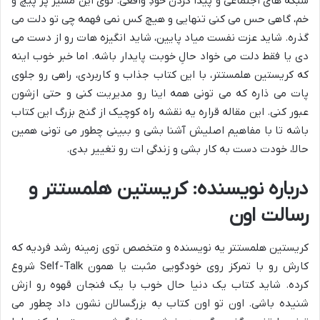
شبکه های اجتماعی و پیدا کردن خودِ واقعی. توی این مسیر پر پیچ و
خم، گاهی حس می کنی تنهایی و هیچ کس نمی فهمه چی تو دلت می
گذره. شاید عزت نفست میاد پایین، شاید انگیزه هات رو از دست می
دی یا فقط دلت می خواد حالِ خوبت پایدار باشه. اما خبر خوب اینه
که کریستین هلمستتر، با این کتاب جذاب و کاربردی، راهی رو جلوی
پات می ذاره که می تونی همه اینا رو مدیریت کنی و حتی ازشون
عبور کنی. این مقاله قراره یه نقشه راه کوچیک از گنج بزرگ این کتاب
باشه تا با مفاهیم اصلیش آشنا بشی و ببینی چطور می تونی همین
حالا، خودت دست به کار بشی و زندگی ات رو تغییر بدی.
درباره نویسنده: کریستین هلمستتر و
رسالت اون
کریستین هلمستتر یه نویسنده و متخصص توی زمینه رشد فردیه که
کارش رو با تمرکز روی خودگویی مثبت یا همون Self-Talk شروع
کرده. شاید کتاب یک دنیا حال خوب با یک فنجان قهوه رو ازش
شنیده باشی. اون تو اون کتاب به بزرگسالان نشون داد چطور می