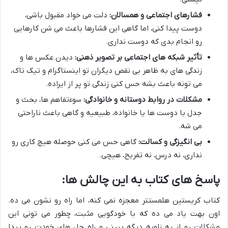
فشارهای اجتماعی و همسالان:
دلت می خواد مقبول باشی،
دوست پیدا کنی، اما گاهی این فشارها باعث می شن کارهایی
رو انجام بدی که دوست نداری.
تأثیر شبکه های اجتماعی بر تصویر ذهنی:
دیدن عکس ها و
زندگی های به ظاهر بی نقص دیگران تو اینستاگرام و تیک تاک،
می تونه باعث بشه حس کنی زندگی تو پر از ایراده.
مشکلات در روابط دوستانه و خانوادگی:
سوءتفاهم ها، بحث و
جدل با دوست ها یا خانواده، طبیعیه و گاهی باعث ناراحتی
می شه.
بی انگیزگی و کسالت:
گاهی حس می کنی حوصله هیچ کاری رو
نداری، نه درس، نه تفریح، هیچی.
پاسخ های کتاب به این چالش ها:
کتاب کریستین هلمستتر معجزه نمی کنه، اما راه رو نشون می ده.
اون بهت یاد می ده که با خودگویی مثبت، چطور می تونی این
مشکلات رو از یه زاویه دیگه ببینی و راه حل های خودت رو پیدا