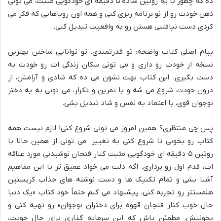
ده که چطور با یه روتین ساده ۵ دقیقه ای خودگویی مثبت، می تونی
ذهن خودت رو از نو برنامه ریزی کنی و همه اون رویاهایی که فکر می
کردی دست نیافتنی هستن رو به واقعیت تبدیل کنی.
پیام اصلی کتاب واضحه: تو قدرتمندی. تو توانایی ساختن بهترین
نسخه از خودت رو داری و می تونی سکان زندگی ات رو خودت به
دست بگیری. این کتاب بهت نشون می ده که شادی و آرامش، از
درون خودت شروع می شه و با تمرین و تکرار، می تونی به یه دختر
نوجوان قوی، با اعتماد به نفس و شاد تبدیل بشی.
پس چی منتظری؟ همین امروز می تونی شروع کنی! لازم نیست همه
کتاب رو بخونی تا شروع کنی به تغییر. می تونی از همین حالا با
روتین ۵ دقیقه ای خودگویی مثبت کنار فنجان نوشیدنی مورد علاقه
ات، قدم اول رو برداری. اگه دلت می خواد عمیق تر با این مفاهیم
آشنا بشی و تمام تکنیک ها و دست نوشته های جذاب کریستین
هلمستتر رو تجربه کنی، پیشنهاد می کنم حتماً خود کتاب «یک دنیا
حال خوب کنار فنجان قهوه برای دختران نوجوان» رو تهیه کنی و
بخونیش. مطمئن باش که این سرمایه گذاری برای حالِ خوبت،