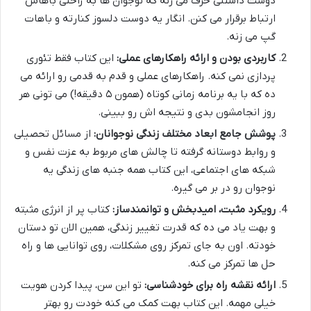
دوست داشتنی حرف می زنه که نوجوان ها به راحتی باهاش
ارتباط برقرار می کنن. انگار یه دوست دلسوز کنارته و باهات
گپ می زنه.
کاربردی بودن و ارائه راهکارهای عملی:
این کتاب فقط تئوری
پردازی نمی کنه. راهکارهای عملی و قدم به قدمی رو ارائه می
ده که با یه برنامه زمانی کوتاه (همون ۵ دقیقه!) می تونی هر
روز انجامشون بدی و نتیجه اش رو ببینی.
پوشش جامع ابعاد مختلف زندگی نوجوانان:
از مسائل تحصیلی
و روابط دوستانه گرفته تا چالش های مربوط به عزت نفس و
شبکه های اجتماعی، این کتاب همه جنبه های زندگی یه
نوجوان رو در بر می گیره.
رویکرد مثبت، امیدبخش و توانمندساز:
کتاب پر از انرژی مثبته
و بهت یاد می ده که قدرت تغییر زندگی، همین الان تو دستان
خودته. اون به جای تمرکز روی مشکلات، روی توانایی ها و راه
حل ها تمرکز می کنه.
ارائه نقشه راه برای خودشناسی:
تو این سن، پیدا کردن هویت
خیلی مهمه. این کتاب بهت کمک می کنه خودت رو بهتر