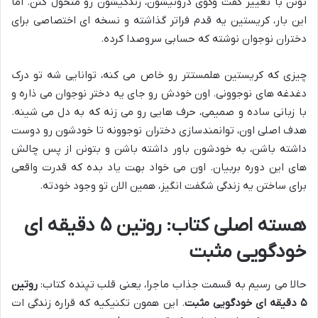
تونن با تغییر گفت وگوی درونیشون، زندگیشون رو متحول کنن. اما
این بار، کریستین یه قدم فراتر گذاشته و نسخه ای اختصاصی برای
دختران نوجوان نوشته که حسابی سروصدا کرده.
چیزی که کریستین هلمستتر رو خاص می کنه، توانایی شه تو درک
دغدغه های نوجوونی. اون خودش رو جای یه دختر نوجوان می ذاره و
با زبانی ساده و صمیمی، حرف هایی رو می زنه که به دل می شینه.
هدف اصلی اون، توانمندسازی دختران نوجوونه تا خودشون رو دوست
داشته باشن، به خودشون باور داشته باشن و بتونن از پس چالش
های این دوره بربیان. اون می خواد بهت یاد بده که قدرت واقعی
برای ساختن یه زندگی شگفت انگیز، همین الان تو وجود خودته.
هسته اصلی کتاب: روتین ۵ دقیقه ای
خودگویی مثبت
حالا می رسیم به قسمت جذاب ماجرا، یعنی قلب تپنده کتاب:
روتین
۵ دقیقه ای خودگویی مثبت
. این همون تکنیکیه که قراره زندگی ات