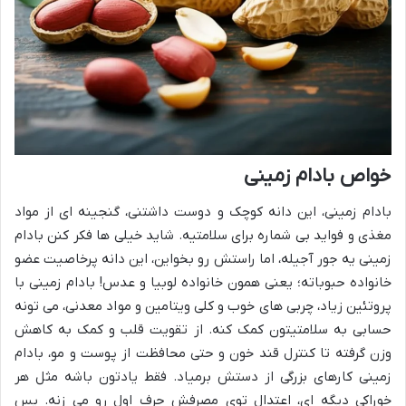
خواص بادام زمینی
بادام زمینی، این دانه کوچک و دوست داشتنی، گنجینه ای از مواد
مغذی و فواید بی شماره برای سلامتیه. شاید خیلی ها فکر کنن بادام
زمینی یه جور آجیله، اما راستش رو بخواین، این دانه پرخاصیت عضو
خانواده حبوباته؛ یعنی همون خانواده لوبیا و عدس! بادام زمینی با
پروتئین زیاد، چربی های خوب و کلی ویتامین و مواد معدنی، می تونه
حسابی به سلامتیتون کمک کنه. از تقویت قلب و کمک به کاهش
وزن گرفته تا کنترل قند خون و حتی محافظت از پوست و مو، بادام
زمینی کارهای بزرگی از دستش برمیاد. فقط یادتون باشه مثل هر
خوراکی دیگه ای، اعتدال توی مصرفش حرف اول رو می زنه. پس