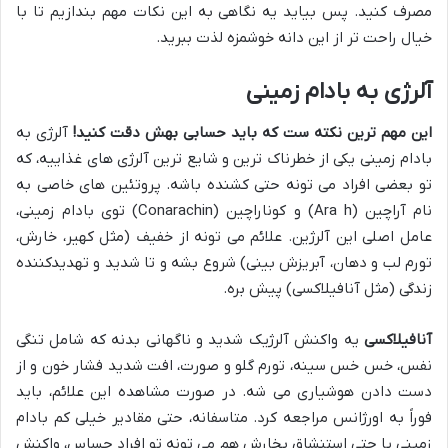
مصرف کنید. پس بیاید یه نگاهی به این نکات مهم بندازیم تا با
خیال راحت تر از این دانه خوشمزه لذت ببرید.
آلرژی به بادام زمینی
این مهم ترین نکته ست که باید حسابی بهش دقت کنید!
آلرژی به
بادام زمینی یکی از خطرناک ترین و شایع ترین آلرژی های غذاییه، که
تو بعضی افراد می تونه حتی کشنده باشه. پروتئین های خاصی به
نام آراچین (Ara h) و کوناراچین (Conarachin) توی بادام زمینی،
عامل اصلی این آلرژین. علائم می تونه از خفیف (مثل کهیر، خارش،
تورم لب و دهان، آبریزش بینی) شروع بشه و تا شدید و تهدیدکننده
زندگی (مثل آنافیلاکسی) پیش بره.
آنافیلاکسی
یه واکنش آلرژیک شدید و ناگهانی بدنه که شامل تنگی
نفس، خس خس سینه، تورم گلو و صورت، افت شدید فشار خون و از
دست دادن هوشیاری می شه. در صورت مشاهده این علائم، باید
فوراً به اورژانس مراجعه کرد. متاسفانه، حتی مقادیر خیلی کم بادام
زمینی یا حتی استنشاق بخارش هم می تونه تو افراد حساس، واکنش