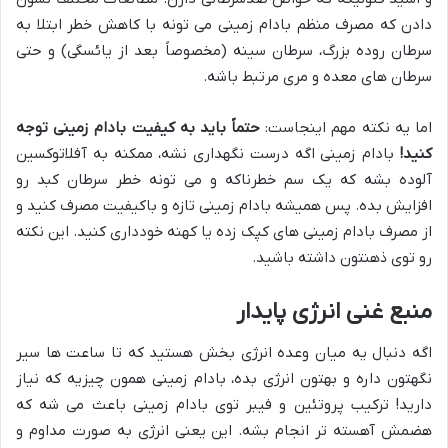
دادن که مصرف منظم بادام زمینی می تونه با کاهش خطر ابتلا به
سرطان روده بزرگ، سرطان سینه (مخصوصاً بعد از یائسگی) و حتی
سرطان های معده و مری مرتبط باشه.
اما یه نکته مهم اینجاست:
حتماً باید به کیفیت بادام زمینی توجه
کنید!
بادام زمینی اگه درست نگهداری نشه، ممکنه به آفلاتوکسین
آلوده بشه که یک سم خطرناکه و می تونه خطر سرطان کبد رو
افزایش بده. پس همیشه بادام زمینی تازه و باکیفیت مصرف کنید و
از مصرف بادام زمینی های کپک زده یا کهنه خودداری کنید. این نکته
رو توی ذهنتون داشته باشید.
منبع غنی انرژی پایدار
اگه دنبال یه میان وعده انرژی بخش هستید که تا ساعت ها سیر
نگهتون داره و بهتون انرژی بده، بادام زمینی همون چیزیه که نیاز
دارید! ترکیب پروتئین و فیبر توی بادام زمینی باعث می شه که
هضمش آهسته تر انجام بشه. این یعنی انرژی به صورت مداوم و