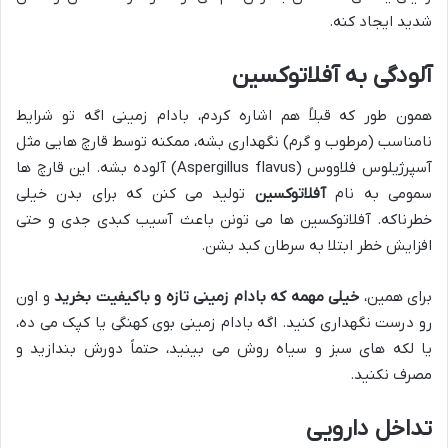
شدید ایجاد کنه.
آلودگی به آفلاتوکسین
همون طور که قبلاً هم اشاره کردم، بادام زمینی اگه تو شرایط
نامناسب (مرطوب و گرم) نگهداری بشه، ممکنه توسط قارچ هایی مثل
آسپرژیلوس فلاووس (Aspergillus flavus) آلوده بشه. این قارچ ها
سمومی به نام
آفلاتوکسین
تولید می کنن که برای بدن خیلی
خطرناکه. آفلاتوکسین ها می تونن باعث آسیب کبدی جدی و حتی
افزایش خطر ابتلا به سرطان کبد بشن.
برای همین،
خیلی مهمه که بادام زمینی تازه و باکیفیت بخرید
و اون
رو درست نگهداری کنید. اگه بادام زمینی بوی کهنگی یا کپک می ده،
یا لکه های سبز و سیاه روش می بینید، حتماً دورش بندازید و
مصرف نکنید.
تداخل دارویی