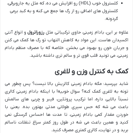
کلسترول خوب (HDL) رو افزایش می ده، که مثل یه جاروبرقی،
کلسترول های اضافی رو از رگ ها جمع می کنه و به کبد برمی
گردونه.
علاوه بر این، بادام زمینی حاوی ترکیباتی مثل
رزوراترول
و انواع آنتی
اکسیدان هاست. این مواد به کاهش التهاب تو رگ ها کمک می کنن
و جریان خون رو بهبود می بخشن. خلاصه که با مصرف منظم بادام
زمینی، می تونید قلب قوی تر و سالم تری داشته باشید.
کمک به کنترل وزن و لاغری
شاید بپرسید: مگه بادام زمینی کالریش بالا نیست؟ پس چطور می
تونه به لاغری کمک کنه؟ سوال خوبیه! با اینکه بادام زمینی کالری
نسبتاً بالایی داره، اما ترکیب پروتئین، فیبر و چربی های سالمش
باعث می شه که حس سیری طولانی مدتی بهتون بده. یعنی با
خوردن مقدار کمی بادام زمینی، تا مدت ها احساس گرسنگی نمی
کنید و همین باعث می شه در طول روز کمتر سراغ تنقلات ناسالم
برید و در نهایت، کالری کمتری مصرف کنید.