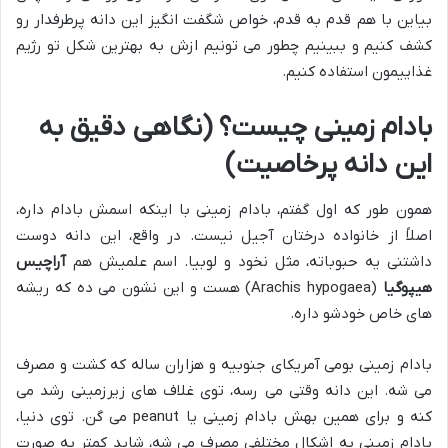
بیاین با هم قدم به قدم، خواص شگفت انگیز این دانه پرطرفدار رو
کشف کنیم و ببینیم چطور می تونیم ازش به بهترین شکل تو رژیم
غذاییمون استفاده کنیم.
بادام زمینی چیست؟ (نگاهی دقیق به
این دانه پرخاصیت)
همون طور که اول گفتم، بادام زمینی با اینکه اسمش بادام داره،
اصلاً از خانواده درختان آجیل نیست. در واقع، این دانه دوست
داشتنی یه حبوباته، مثل نخود و لوبیا. اسم علمیش هم
آراچیس
هیپوگیا
(Arachis hypogaea) هست و این نشون می ده که ریشه
های خاص خودشو داره.
بادام زمینی بومی آمریکای جنوبیه و هزاران ساله که کشت و مصرف
می شه. این دانه وقتی می رسه، توی غلاف های زیرزمینی رشد می
کنه و برای همین بهش بادام زمینی یا peanut می گن. توی دنیا،
بادام زمینی به اشکال مختلفی مصرف می شه، شاید کمتر به صورت