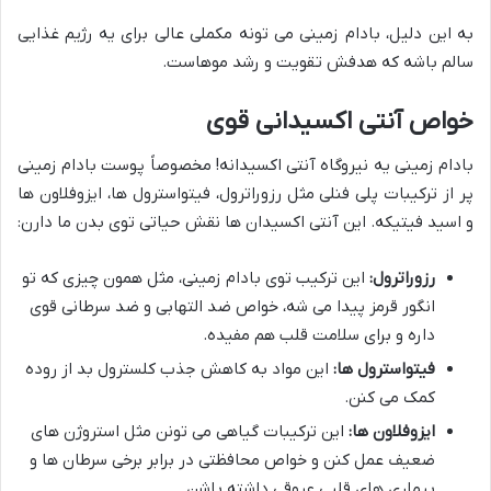
به این دلیل، بادام زمینی می تونه مکملی عالی برای یه رژیم غذایی
سالم باشه که هدفش تقویت و رشد موهاست.
خواص آنتی اکسیدانی قوی
بادام زمینی یه نیروگاه آنتی اکسیدانه! مخصوصاً پوست بادام زمینی
پر از ترکیبات پلی فنلی مثل رزوراترول، فیتواسترول ها، ایزوفلاون ها
و اسید فیتیکه. این آنتی اکسیدان ها نقش حیاتی توی بدن ما دارن:
رزوراترول:
این ترکیب توی بادام زمینی، مثل همون چیزی که تو
انگور قرمز پیدا می شه، خواص ضد التهابی و ضد سرطانی قوی
داره و برای سلامت قلب هم مفیده.
فیتواسترول ها:
این مواد به کاهش جذب کلسترول بد از روده
کمک می کنن.
ایزوفلاون ها:
این ترکیبات گیاهی می تونن مثل استروژن های
ضعیف عمل کنن و خواص محافظتی در برابر برخی سرطان ها و
بیماری های قلبی عروقی داشته باشن.