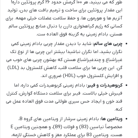
طور که می بینید، هر ۱۰۰ گرمش حدود ۲۶ گرم پروتئین داره!
این مقدار پروتئین برای ساخت و ترمیم بافت های بدن، تولید
آنزیم ها و هورمون ها، و حفظ سلامت عضلات خیلی مهمه. برای
کسانی که رژیم گیاهخواری دارن یا دنبال منابع پروتئین سالم
هستن، بادام زمینی یه گزینه فوق العاده ست.
چربی های سالم:
شاید با دیدن مقدار چربی بادام زمینی کمی
نگران بشید، اما نگران نباشید! بیشتر این چربی ها از نوع تک
غیراشباع و چندغیراشباع هستن که بهشون چربی های خوب می
گن. این چربی ها برای سلامت قلب، کاهش کلسترول بد (LDL)
و افزایش کلسترول خوب (HDL) ضروری اند.
کربوهیدرات و فیبر:
بادام زمینی کربوهیدرات کمی داره، اما
فیبرش خیلی بالاست. فیبر برای سلامت دستگاه گوارش، کنترل
قند خون و ایجاد حس سیری طولانی مدت فوق العاده عمل می
کنه.
ویتامین ها:
بادام زمینی سرشار از ویتامین های گروه B،
مخصوصاً نیاسین (B3) و فولات (B9)، و همچنین ویتامین E
هست. ویتامین B3 برای عملکرد مغز و کاهش خستگی لازمه،