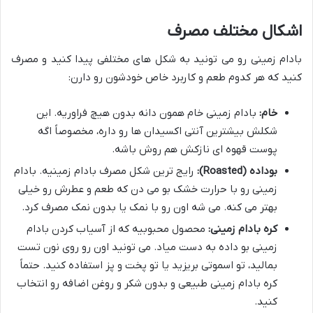
اشکال مختلف مصرف
بادام زمینی رو می تونید به شکل های مختلفی پیدا کنید و مصرف
کنید که هر کدوم طعم و کاربرد خاص خودشون رو دارن:
خام:
بادام زمینی خام همون دانه بدون هیچ فراوریه. این
شکلش بیشترین آنتی اکسیدان ها رو داره، مخصوصاً اگه
پوست قهوه ای نازکش هم روش باشه.
بوداده (Roasted):
رایج ترین شکل مصرف بادام زمینیه. بادام
زمینی رو با حرارت خشک بو می دن که طعم و عطرش رو خیلی
بهتر می کنه. می شه اون رو با نمک یا بدون نمک مصرف کرد.
کره بادام زمینی:
محصول محبوبیه که از آسیاب کردن بادام
زمینی بو داده به دست میاد. می تونید اون رو روی نون تست
بمالید، تو اسموتی بریزید یا تو پخت و پز استفاده کنید. حتماً
کره بادام زمینی طبیعی و بدون شکر و روغن اضافه رو انتخاب
کنید.