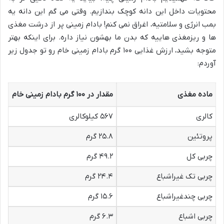
محتویات داخل این دانه کوچک بندازیم. وقتی می گم این دانه یه
بمب انرژی و سلامتیه، اغراق نمی کنم! بادام زمینی پر از درشت مغذی
ها و ریزمغذی هاییه که بدن ما بهشون نیاز داره. برای اینکه بهتر
متوجه بشید، ارزش غذایی ۱۰۰ گرم بادام زمینی خام رو تو جدول زیر
آوردم:
ماده مغذی
مقدار در ۱۰۰ گرم بادام زمینی خام
کالری
۵۶۷ کیلوکالری
پروتئین
۲۵.۸ گرم
چربی کل
۴۹.۲ گرم
چربی تک غیراشباع
۲۴.۴ گرم
چربی چندغیراشباع
۱۵.۶ گرم
چربی اشباع
۶.۳ گرم