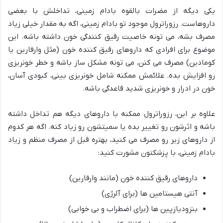
یکی دیگه از مضرات بالقوه بادام زمینی، تداخلش با بعضی
داروهاست. رزوراترول موجود تو بادام زمینی، اگه به مقدار خیلی زیاد
مصرف بشه، می تونه خاصیت رقیق کنندگی خون داشته باشه. این
موضوع برای افرادی که داروهای رقیق کننده خون (مثل وارفارین یا
کومادین) مصرف می کنن، می تونه مشکل ساز باشه و خطر خونریزی
رو افزایش بده. علائمش ممکنه شامل خونریزی بینی، کبودی آسان،
خون در ادرار و خونریزی شدید قاعدگی باشه.
علاوه بر این، رزوراترول ممکنه با داروهای دیگه هم تداخل داشته
باشه و اثرشون رو تغییر بده یا سمیتشون رو زیاد کنه. اگه هر کدوم
از داروهای زیر رو مصرف می کنید، بهتره قبل از مصرف منظم و زیاد
بادام زمینی، با پزشکتون مشورت کنید:
داروهای رقیق کننده خون (مانند وارفارین)
آنتی هیستامین ها (برای آلرژی)
بنزودیازپین ها (برای اضطراب و بی خوابی)