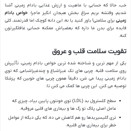
خب، حالا که حسابی با ماهیت و ارزش غذایی بادام زمینی آشنا
شدیم، وقتشه بریم سراغ بخش هیجان انگیز ماجرا:
خواص بادام
زمینی
برای سلامتی! باور کنید یا نه، این دانه کوچک اما قدرتمند، کلی
فایده برای بدن ما داره که بعضیاش ممکنه حسابی غافلگیرتون
کنه.
تقویت سلامت قلب و عروق
یکی از مهم ترین و شناخته شده ترین خواص بادام زمینی، تأثیرش
روی سلامت قلبه. چربی های تک غیراشباع و چندغیراشباعی که توی
بادام زمینی پیدا می شن، دقیقاً همون چربی های خوبین که پزشکا
توصیه می کنن. این چربی ها کمک می کنن تا:
سطح کلسترول بد (LDL) توی خونتون پایین بیاد، چیزی که
عامل اصلی پلاک تو رگ ها و بیماری های قلبی عروقیه.
تری گلیسیریدها رو هم کاهش می ده، که یکی دیگه از عوامل
خطر برای بیماری های قلبیه.