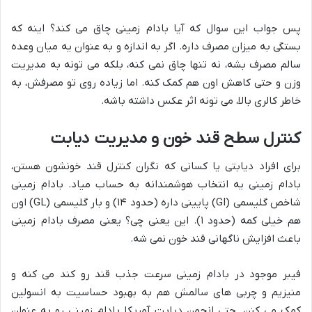
پس جواب این سوال که آیا بادام زمینی چاق می کند؟ اینه که
بستگی به میزان مصرف داره. اگر به اندازه و به عنوان یه میان وعده
سالم مصرف بشه، نه تنها چاق نمی کنه، بلکه می تونه به مدیریت
وزن و حتی کاهش اون هم کمک کنه. اما زیاده روی تو مصرفش، به
خاطر کالری بالا، می تونه اثر عکس داشته باشه.
کنترل سطح قند خون و مدیریت دیابت
برای افراد دیابتی یا کسانی که نگران کنترل قند خونشون هستن،
بادام زمینی یه انتخاب هوشمندانه به حساب میاد. بادام زمینی
شاخص گلیسمی (GI) پایینی داره (حدود ۱۴) و بار گلیسمی (GL) اون
هم خیلی کمه (حدود ۱). این یعنی چی؟ یعنی مصرف بادام زمینی
باعث افزایش ناگهانی قند خون نمی شه.
فیبر موجود در بادام زمینی سرعت جذب قند رو کند می کنه و
منیزیم و چربی های سالمش هم به بهبود حساسیت به انسولین
کمک می کنن. حتی انجمن دیابت آمریکا بادام زمینی رو به عنوان