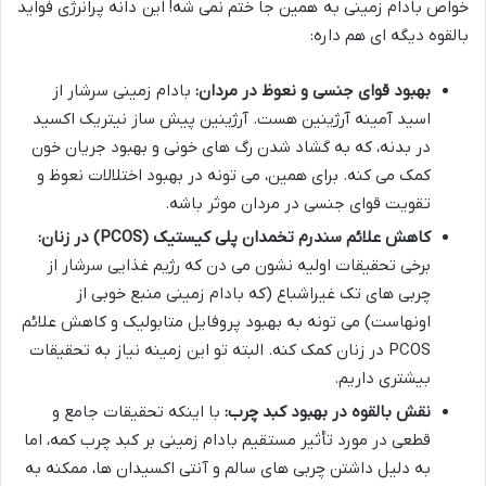
خواص بادام زمینی به همین جا ختم نمی شه! این دانه پرانرژی فواید
بالقوه دیگه ای هم داره:
بهبود قوای جنسی و نعوظ در مردان:
بادام زمینی سرشار از
اسید آمینه آرژینین هست. آرژینین پیش ساز نیتریک اکسید
در بدنه، که به گشاد شدن رگ های خونی و بهبود جریان خون
کمک می کنه. برای همین، می تونه در بهبود اختلالات نعوظ و
تقویت قوای جنسی در مردان موثر باشه.
کاهش علائم سندرم تخمدان پلی کیستیک (PCOS) در زنان:
برخی تحقیقات اولیه نشون می دن که رژیم غذایی سرشار از
چربی های تک غیراشباع (که بادام زمینی منبع خوبی از
اونهاست) می تونه به بهبود پروفایل متابولیک و کاهش علائم
PCOS در زنان کمک کنه. البته تو این زمینه نیاز به تحقیقات
بیشتری داریم.
نقش بالقوه در بهبود کبد چرب:
با اینکه تحقیقات جامع و
قطعی در مورد تأثیر مستقیم بادام زمینی بر کبد چرب کمه، اما
به دلیل داشتن چربی های سالم و آنتی اکسیدان ها، ممکنه به