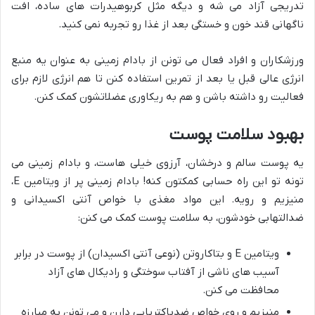
تدریجی آزاد می شه و دیگه مثل کربوهیدرات های ساده، افت
ناگهانی قند خون و خستگی بعد از غذا رو تجربه نمی کنید.
ورزشکاران و افراد فعال می تونن از بادام زمینی به عنوان یه منبع
انرژی عالی قبل یا بعد از تمرین استفاده کنن تا هم انرژی لازم برای
فعالیت رو داشته باشن و هم به ریکاوری عضلاتشون کمک کنن.
بهبود سلامت پوست
یه پوست سالم و درخشان، آرزوی خیلی هاست، و بادام زمینی می
تونه تو این راه حسابی کمکتون کنه! بادام زمینی پر از ویتامین E،
منیزیم و رویه. این مواد مغذی با خواص آنتی اکسیدانی و
ضدالتهابی خودشون، به سلامت پوست کمک می کنن:
ویتامین E و بتاکاروتن (نوعی آنتی اکسیدان) از پوست در برابر
آسیب های ناشی از آفتاب سوختگی و رادیکال های آزاد
محافظت می کنن.
منیزیم و روی خواص ضدباکتریایی دارن و می تونن به مبارزه