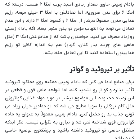
بادام زمینی حاوی مقدار زیادی اسید چرب امگا ۶ هست. درسته که
امگا ۶ برای بدن ضروریه، اما تعادلش با امگا ۳ خیلی مهمه. رژیم
غذایی مدرن معمولاً سرشار از امگا ۶ و کمبود امگا ۳ داره، و این عدم
تعادل می تونه به التهاب مزمن تو بدن منجر بشه. اگه بادام زمینی
رو زیاد مصرف می کنید، حواستون باشه که از منابع غنی امگا ۳ (مثل
ماهی های چرب، بذر کتان، گردو) هم به اندازه کافی تو رژیم
غذاییتون استفاده کنید تا این تعادل حفظ بشه.
تأثیر بر تیروئید و گواتر
برخی منابع ادعا می کنن که بادام زمینی ممکنه روی عملکرد تیروئید
تأثیر بذاره و گواتر رو تشدید کنه، اما شواهد علمی قوی و قطعی در
این زمینه محدوده. این موضوع بیشتر در مورد مواد غذایی گواتروژن
مثل کلم بروکلی یا سویا مطرح می شه که تو مقادیر خیلی زیاد می
تونن جذب ید رو مختل کنن. بادام زمینی معمولاً به عنوان یه ماده
گواتروژن قوی شناخته نمی شه و نیازی به نگرانی نیست، مگر اینکه
مشکل خاصی تو تیروئید داشته باشید و پزشکتون توصیه خاصی
کرده باشه.