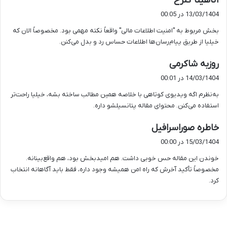
آناهیتا گلرخ
ف
13/03/1404 در 00:05
ت
بخش مربوط به "امنیت اطلاعات مالی" واقعاً نکته‌ مهمی بود. مخصوصاً الان که
:
خیلیا از طریق پیام‌رسان‌ها اطلاعات حساس رد و بدل می‌کنن.
گ
روزبه شاکرمی
ف
14/03/1404 در 00:01
ت
به‌نظرم اگه ویدیوی کوتاهی با خلاصه همین مطالب ساخته بشه، خیلیا راحت‌تر
:
استفاده می‌کنن. محتوای مقاله پتانسیلشو داره.
گ
خاطره صوراسرافیل
ف
15/03/1404 در 00:00
ت
خوندن این مقاله حس خوبی داشت. هم امیدبخش بود، هم واقع‌بینانه.
:
مخصوصاً تأکید آخرش که راه امن همیشه وجود داره، فقط باید آگاهانه انتخاب
کرد.