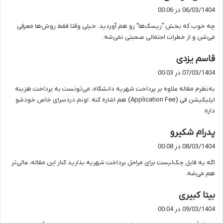
ف
06/03/1404 در 00:06
ت
چه خوب که بخش "ریسک‌ها" رو هم آوردید. خیلی وقتا فقط روش‌ها معرفی
:
می‌شن و از خطرات احتمالی صحبتی نمی‌شه.
گ
قاسم یزدی
ف
07/03/1404 در 00:03
ت
به‌نظرم مقاله علاوه بر پرداخت شهریه دانشگاه، می‌تونست به پرداخت هزینه
:
اپلیکیشن فی (Application Fee) هم اشاره کنه. اونم دردسرای خاص خودشو
داره.
گ
پدرام شکیرو
ف
08/03/1404 در 00:08
ت
اگه یه فایل چک‌لیست برای مراحل پرداخت شهریه بذارید کنار این مقاله، عالی‌تر
:
هم می‌شه.
گ
بیتا کبیری
ف
09/03/1404 در 00:04
ت