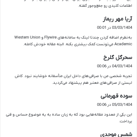
:
اطلاعات کلیدی رو جمع‌وجور گفته.
گ
آریا مهر ریماز
ف
03/03/1404 در 00:01
ت
به‌نظرم اضافه کردن چندتا لینک به سامانه‌های Flywire و Western Union
:
Academic می‌تونست کمک بیشتری بکنه. البته مقاله خودش کامله.
گ
سحرگل گلرخ
ف
04/03/1404 در 00:06
ت
تجربه شخصی من با صرافی‌های داخل ایران متأسفانه خوشایند نبود. کاش
:
لیستی از صرافی‌های معتبر هم پیشنهاد می‌کردید.
گ
سوده قهرمانی
ف
05/03/1404 در 00:06
ت
این یکی از معدود مقاله‌هایی بود که به زبان ساده به یه موضوع حساس و فنی
:
پرداخت.
گ
شمس موحدی