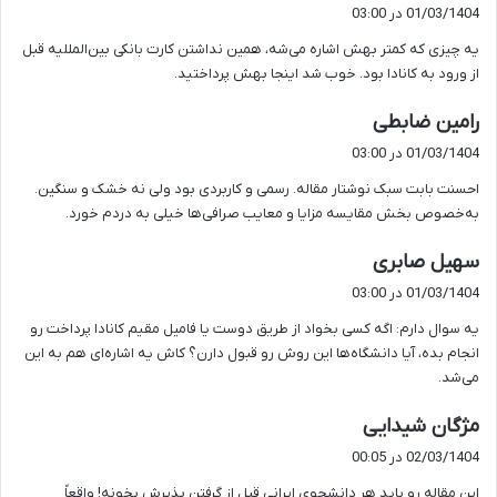
ف
01/03/1404 در 03:00
ت
یه چیزی که کمتر بهش اشاره می‌شه، همین نداشتن کارت بانکی بین‌المللیه قبل
:
از ورود به کانادا بود. خوب شد اینجا بهش پرداختید.
گ
رامین ضابطی
ف
01/03/1404 در 03:00
ت
احسنت بابت سبک نوشتار مقاله. رسمی و کاربردی بود ولی نه خشک و سنگین.
:
به‌خصوص بخش مقایسه مزایا و معایب صرافی‌ها خیلی به دردم خورد.
گ
سهیل صابری
ف
01/03/1404 در 03:00
ت
یه سوال دارم: اگه کسی بخواد از طریق دوست یا فامیل مقیم کانادا پرداخت رو
:
انجام بده، آیا دانشگاه‌ها این روش رو قبول دارن؟ کاش یه اشاره‌ای هم به این
می‌شد.
گ
مژگان شیدایی
ف
02/03/1404 در 00:05
ت
این مقاله رو باید هر دانشجوی ایرانی قبل از گرفتن پذیرش بخونه! واقعاً