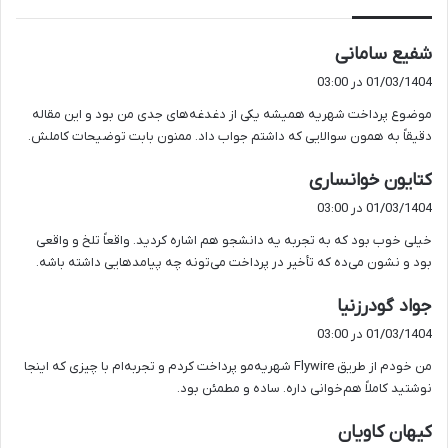
گ
شفیع سامانی
ف
01/03/1404 در 03:00
ت
موضوع پرداخت شهریه همیشه یکی از دغدغه‌های جدی من بود و این مقاله
:
دقیقاً به همون سوالایی که داشتم جواب داد. ممنون بابت توضیحات کاملش.
گ
کتایون خوانساری
ف
01/03/1404 در 03:00
ت
خیلی خوب بود که به تجربه یه دانشجو هم اشاره کردید. واقعاً تلخ و واقعی
:
بود و نشون می‌ده که تأخیر در پرداخت می‌تونه چه پیامدهایی داشته باشه.
گ
جواد گودرزنیا
ف
01/03/1404 در 03:00
ت
من خودم از طریق Flywire شهریه‌مو پرداخت کردم و تجربه‌ام با چیزی که اینجا
:
نوشتید کاملاً هم‌خوانی داره. ساده و مطمئن بود.
گ
کیهان کاویان