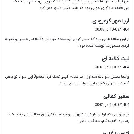
من قبلاً به‌خاطر اشتباه توی وارد کردن شماره دانشجویی، پرداختم تأیید نشد.
:
این مقاله یادآوری خوبی بود که باید خیلی دقیق عمل کرد.
گ
آریا مهر گرمرودی
ف
10/03/1404 در 00:05
ت
از اون مقاله‌هایی بود که حس کردی نویسنده خودش دقیقاً این مسیر رو تجربه
:
کرده. دلسوزانه نوشته شده بود.
گ
لیث کلاته ای
ف
11/03/1404 در 00:01
ت
واقعا بخش سوالات متداول آخر مقاله خیلی کمک کرد. معمولاً این سوالا تو ذهن
:
آدم هست ولی کمتر جایی جواب واضح می‌ده.
گ
سمیرا کمالی
ف
12/03/1404 در 00:01
ت
برای اونایی که اولین بار قراره شهریه رو پرداخت کنن، این مقاله مثل یه نقشه
:
راه بود. گام‌به‌گام، شفاف و دقیق.
گ