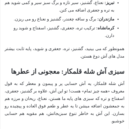
تبریز:
نعناع، گشنیز، سیر تازه و برگ سبز سیر و کمی شوید هم
به تره و جعفری اضافه می کنن.
مازندران:
برگ و ساقه چغندر، گشنیز و نعناع رو می ریزن.
کرمانشاه:
ترکیب تره، جعفری، گشنیز، اسفناج و شوید رو
دارن.
همونطور که می بینید، گشنیز، تره، جعفری و شوید، پایه ثابت بیشتر
مدل های آش دوغ هستن.
سبزی آش شله قلمکار: معجونی از عطرها
آش شله قلمکار، یه آش حسابی پر و پیمون و معطر که به قول
معروف «همه چیز تمام» هست! تو این آش، علاوه بر گشنیز، جعفری،
اسفناج و تره که سبزی های پایه ما هستن، نعناع، ریحان و مرزه هم
به جمعشون اضافه میشن تا یه عطر و طعم فوق العاده و پیچیده رو
بسازن. این آش به خاطر تنوع سبزیجاتش، هم مقویه هم حسابی
خوشبو.