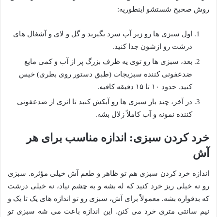
روش صحیح شستشو اینطوریه:
اول سبزی ها رو زیر آب سرد بگیرید و گل و لای و آشغال های
درشت رو ازشون جدا کنید.
بعد، سبزی ها رو توی یه ظرف بزرگ پر از آب و کمی مایع
ضدعفونی کننده سبزیجات (طبق دستور روی بطری) خیس
کنید. حدود ۱۰ تا ۱۵ دقیقه کافیه.
در آخر، چند بار سبزی ها رو آبکش کنید تا اثری از ضدعفونی
کننده نمونه و آب کاملاً زلال بشه.
خرد کردن سبزی: اندازه مناسب برای هر
آش
اندازه خرد کردن سبزی هم تو ظاهر و طعم آش خیلی مؤثره. سبزی
رو نه خیلی ریز خرد کنید که له بشه و به چشم نیاد، نه خیلی درشت
که بدقواره بشه. معمولاً برای آش، سبزی رو تو اندازه های یک تا یک و
نیم سانتی متری خرد می کنن. این اندازه باعث می شه سبزی تو