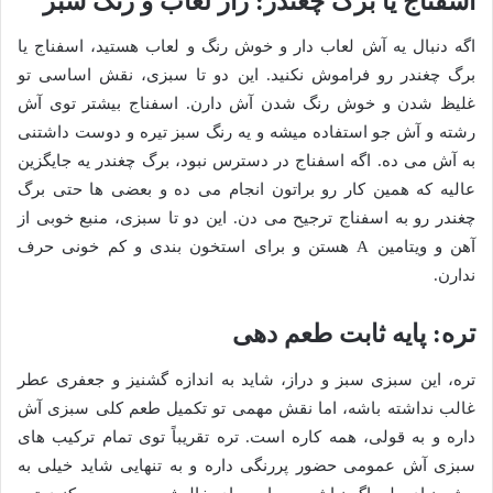
اسفناج یا برگ چغندر: راز لعاب و رنگ سبز
اگه دنبال یه آش لعاب دار و خوش رنگ و لعاب هستید، اسفناج یا
برگ چغندر رو فراموش نکنید. این دو تا سبزی، نقش اساسی تو
غلیظ شدن و خوش رنگ شدن آش دارن. اسفناج بیشتر توی آش
رشته و آش جو استفاده میشه و یه رنگ سبز تیره و دوست داشتنی
به آش می ده. اگه اسفناج در دسترس نبود، برگ چغندر یه جایگزین
عالیه که همین کار رو براتون انجام می ده و بعضی ها حتی برگ
چغندر رو به اسفناج ترجیح می دن. این دو تا سبزی، منبع خوبی از
آهن و ویتامین A هستن و برای استخون بندی و کم خونی حرف
ندارن.
تره: پایه ثابت طعم دهی
تره، این سبزی سبز و دراز، شاید به اندازه گشنیز و جعفری عطر
غالب نداشته باشه، اما نقش مهمی تو تکمیل طعم کلی سبزی آش
داره و به قولی، همه کاره است. تره تقریباً توی تمام ترکیب های
سبزی آش عمومی حضور پررنگی داره و به تنهایی شاید خیلی به