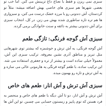
سبزی نمی ریزن و فقط با نعناع داغ تزیینش می کنن. اما خب تو
بعضی شهرها هم سبزی های خاصی بهش اضافه میشه: مثلاً تو
کردستان، آش دندونی رو با مرزه خشک درست می کنن، و سبزواری
ها هم تره تازه ساطوری شده بهش می زنن. در کل، انتخاب سبزی
برای آش دندونی بیشتر به ذائقه و سنت خانوادگی برمی گرده.
سبزی آش گوجه فرنگی: تازگی طعم
آش گوجه فرنگی، یه آش ترش و خوشمزه که بیشتر توی شهرهایی
مثل تبریز و مناطق آذری نشین معروفه. ترکیب سبزی این آش،
معمولاً خیلی ساده است و بیشتر از تره و جعفری استفاده می شه.
این ترکیب ساده، با طعم گوجه فرنگی یه هارمونی عالی می سازه و
یه آش ترش و تازه رو بهمون میده.
سبزی آش ترش و آش انار: طعم های خاص
آش ترش و آش انار، دو تا آش دیگه با طعم های خاص و منحصر به
فرد هستن که توی پاییز و زمستون حسابی می چسبن. تو این آش ها