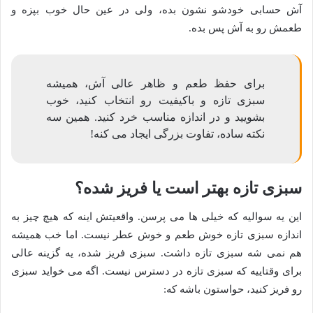
آش حسابی خودشو نشون بده، ولی در عین حال خوب بپزه و
طعمش رو به آش پس بده.
برای حفظ طعم و ظاهر عالی آش، همیشه
سبزی تازه و باکیفیت رو انتخاب کنید، خوب
بشویید و در اندازه مناسب خرد کنید. همین سه
نکته ساده، تفاوت بزرگی ایجاد می کنه!
سبزی تازه بهتر است یا فریز شده؟
این یه سوالیه که خیلی ها می پرسن. واقعیتش اینه که هیچ چیز به
اندازه سبزی تازه خوش طعم و خوش عطر نیست. اما خب همیشه
هم نمی شه سبزی تازه داشت. سبزی فریز شده، یه گزینه عالی
برای وقتاییه که سبزی تازه در دسترس نیست. اگه می خواید سبزی
رو فریز کنید، حواستون باشه که: