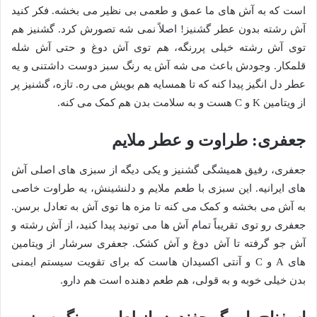
است که به آش های ما عمق و طعمی بی نظیر می بخشه. فکر کنید
آش رشته بدون عطر گشنیز! اصلاً نمی شه تصورش کرد. گشنیز هم
توی آش رشته خیلی پررنگه، هم توی آش دوغ و حتی آش شله
قلمکار. وجودش باعث می شه آش یه رنگ سبز دوست داشتنی و یه
عطر دل انگیز پیدا کنه که تا همسایه هم بویش می ره. تازه، گشنیز پر
از ویتامین K و C هست و به سلامت بدن هم کمک می کنه.
جعفری: طراوت و عطر ملایم
جعفری، رفیق همیشگی گشنیز و یکی دیگه از سبزی های اصلی آش
های ایرانیه. این سبزی با طعم ملایم و دلنشینش، یه طراوت خاصی
به آش می بخشه و کمک می کنه تا مزه ها توی آش به تعادل برسن.
جعفری رو توی تقریباً تمام آش ها می تونید پیدا کنید، از آش رشته و
آش جو گرفته تا آش دوغ و آش کشک. جعفری سرشار از ویتامین
های A و C و آنتی اکسیدان هاست که برای تقویت سیستم ایمنی
بدن خیلی خوبه و به قولی، هم طعم دهنده است هم دارو.