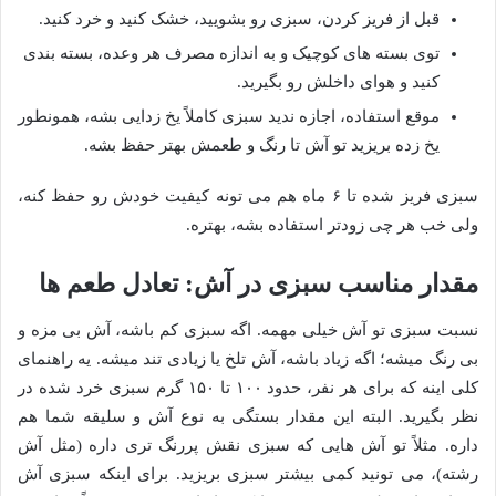
قبل از فریز کردن، سبزی رو بشویید، خشک کنید و خرد کنید.
توی بسته های کوچیک و به اندازه مصرف هر وعده، بسته بندی
کنید و هوای داخلش رو بگیرید.
موقع استفاده، اجازه ندید سبزی کاملاً یخ زدایی بشه، همونطور
یخ زده بریزید تو آش تا رنگ و طعمش بهتر حفظ بشه.
سبزی فریز شده تا ۶ ماه هم می تونه کیفیت خودش رو حفظ کنه،
ولی خب هر چی زودتر استفاده بشه، بهتره.
مقدار مناسب سبزی در آش: تعادل طعم ها
نسبت سبزی تو آش خیلی مهمه. اگه سبزی کم باشه، آش بی مزه و
بی رنگ میشه؛ اگه زیاد باشه، آش تلخ یا زیادی تند میشه. یه راهنمای
کلی اینه که برای هر نفر، حدود ۱۰۰ تا ۱۵۰ گرم سبزی خرد شده در
نظر بگیرید. البته این مقدار بستگی به نوع آش و سلیقه شما هم
داره. مثلاً تو آش هایی که سبزی نقش پررنگ تری داره (مثل آش
رشته)، می تونید کمی بیشتر سبزی بریزید. برای اینکه سبزی آش