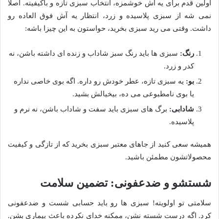
اولین قدم برای یه آش خوشمزه، انتخاب سبزی تازه و باکیفیته. اصلاً
نمی شه از سبزی پلاسیده و زرد، انتظار یه آش فوق العاده رو
داشت. وقتی می رید سبزی بخرید، حواستون به این چیزا باشه:
رنگ:
سبزی ها باید رنگ سبز شاداب و زنده ای داشته باشن، نه
کدر و زرد.
بو:
یه سبزی تازه، عطر خودش رو داره. اگه بوی خاصی نداره
یا بوی نامطبوعی می ده، بیخیالش بشید.
شادابی:
برگ های سبزی باید سفت و شاداب باشن، نه نرم و
پلاسیده.
همیشه سعی کنید از جاهای معتبر سبزی بخرید که از تازگی و کیفیت
محصولاتشون مطمئن باشید.
شستشو و ضدعفونی: تضمین سلامت
سلامتی تو اولویته! سبزی ها رو باید حسابی شست و ضدعفونی
کرد. اگه درست شسته نشن، ممکنه خدای نکرده باعث بیماری بشن.