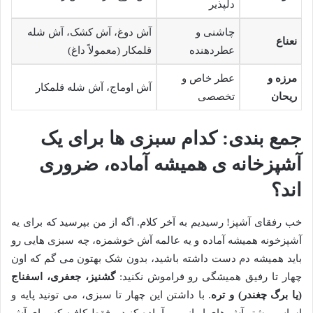
دلپذیر
چاشنی و
آش دوغ، آش کشک، آش شله
نعناع
عطردهنده
قلمکار (معمولاً داغ)
مرزه و
عطر خاص و
آش اوماج، آش شله قلمکار
ریحان
تخصصی
جمع بندی: کدام سبزی ها برای یک
آشپزخانه ی همیشه آماده، ضروری
اند؟
خب رفقای آشپز! رسیدیم به آخر کلام. اگه از من بپرسید که برای یه
آشپزخونه همیشه آماده و یه عالمه آش خوشمزه، چه سبزی هایی رو
باید همیشه دم دست داشته باشید، بدون شک بهتون می گم که اون
چهار تا رفیق همیشگی رو فراموش نکنید:
گشنیز، جعفری، اسفناج
(یا برگ چغندر) و تره
. با داشتن این چهار تا سبزی، می تونید پایه و
اساس بیشتر آش های ایرانی رو آماده کنید و فقط کافیه که برای آش