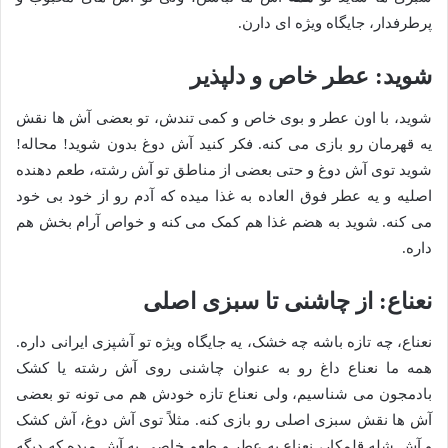
پرطرفدار، جایگاه ویژه ای دارن.
شوید: عطر خاص و دلپذیر
شوید، با اون عطر و بوی خاص و کمی تندش، تو بعضی آش ها نقش
یه قهرمان رو بازی می کنه. فکر کنید آش دوغ بدون شوید! محاله!
شوید توی آش دوغ و حتی بعضی از مناطق تو آش رشته، طعم دهنده
اصلیه و یه عطر فوق العاده به غذا میده که آدم رو از خود بی خود
می کنه. شوید به هضم غذا هم کمک می کنه و خواص آرام بخش هم
داره.
نعناع: از چاشنی تا سبزی اصلی
نعناع، چه تازه باشه چه خشک، یه جایگاه ویژه تو آشپزی ایرانی داره.
همه ما نعناع داغ رو به عنوان چاشنی روی آش رشته یا کشک
بادمجون می شناسیم، ولی نعناع تازه خودش هم می تونه تو بعضی
آش ها نقش سبزی اصلی رو بازی کنه. مثلاً توی آش دوغ، آش کشک
و آش شله قلمکار، نعناع یه عطر و طعم خاصی به آش میده که دیگه