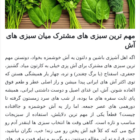
مهم ترین سبزی های مشترک میان سبزی های
آش
اگه اهل آشپزی باشین و دلتون یه آش خوشمزه بخواد، دونستن مهم
ترین سبزی های مشترک برای آش پزی خیلی به کارتون میاد. گشنیز،
جعفری، اسفناج (یا برگ چغندر) و تره، چهار یار همیشگی هستن که
توی اکثر آش های ایرانی پیدا میشن و راز اصلی عطر و طعم فوق
العاده شونن. آش، این غذای اصیل و دوست داشتنی ایرانی، همیشه
پای ثابت سفره های ما بوده، از شب های سرد زمستون گرفته تا
دورهمی های عصر جمعه. اما راز یه آش خوشمزه و جاافتاده
چیست؟ قطعاً یکی از مهم ترین دلایلش، استفاده از سبزیجات
مناسب و تازه است. گاهی وقت ها انتخاب سبزی ها اینقدر آدم رو
گیج می کنه که کلاً قید آش پختن رو می زنه! خب، نگران نباشید،
چون قراره تو این مقاله دستتون رو بگیریم و تمام فوت و فن های