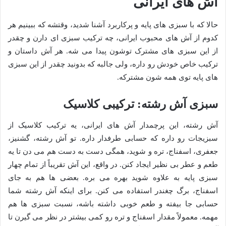
آش های ایرانی
حالا که با سبزی های پایه و پرکاربرد آشنا شدید، وقتشه که ببینیم هر
کدوم از آش های محبوب ایرانی، چه ترکیب سبزی ای دارن و چقدر
از این سبزی های مشترک توشون پیدا می شه. هر آش داستان و
ترکیب خاص خودش رو داره، ولی جالبه که بدونید چقدر از این سبزی
های پایه توی همه شون مشترکه.
سبزی آش رشته: ترکیبی کلاسیک
آش رشته، این پرچمدار آش های ایرانی، یه ترکیب کلاسیک از
سبزیجات رو داره که حسابی طرفدار داره. تو آش رشته، گشنیز،
جعفری، اسفناج، تره و شوید، همگی دست به دست هم می دن تا یه
طعم و عطر بی نظیر ایجاد کنن. در واقع، این آش تقریباً از تمام چهار
سبزی پایه به علاوه شوید بهره می بره. بعضی ها هم به جای
اسفناج، برگ چغندر استفاده می کنن. برای اینکه آش رشته شما
حسابی جا بیفته و طعم خوبی داشته باشه، نسبت سبزی ها هم
مهمه. معمولاً مقدار اسفناج و تره رو کمی بیشتر در نظر می گیرن تا