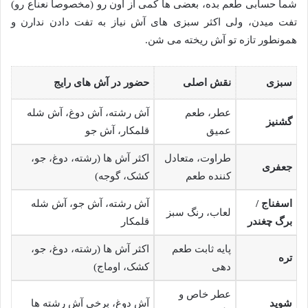
شما حسابی طعم بده، بعضی ها کمی از اون رو (مخصوصاً نعناع رو)
تفت میدن، ولی اکثر سبزی های آش نیاز به تفت دادن ندارن و
همونطور تازه تو آش ریخته می شن.
سبزی
نقش اصلی
حضور در آش های رایج
عطر، طعم
آش رشته، آش دوغ، آش شله
گشنیز
عمیق
قلمکار، آش جو
طراوت، متعادل
اکثر آش ها (رشته، دوغ، جو،
جعفری
کننده طعم
کشک، گوجه)
اسفناج /
آش رشته، آش جو، آش شله
لعاب، رنگ سبز
برگ چغندر
قلمکار
پایه ثابت طعم
اکثر آش ها (رشته، دوغ، جو،
تره
دهی
کشک، اوماج)
عطر خاص و
شوید
آش دوغ، برخی آش رشته ها