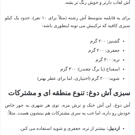
آش لعاب دارتر و خوش رنگ تر بشه.
برای یه قابلمه متوسط آش رشته (مثلاً برای ۱۰ نفر)، حدود یک کیلو
سبزی کافیه که ترکیبش می تونه اینطوری باشه:
گشنیز: ۲۰۰ گرم
جعفری: ۲۰۰ گرم
تره: ۳۰۰ گرم
اسفناج (یا برگ چغندر): ۳۰۰ گرم
شوید: ۲۰۰ گرم (اختیاری، اما برای عطر بهتر)
سبزی آش دوغ: تنوع منطقه ای و مشترکات
آش دوغ، این آش خنک و ترش مزه، توی هر شهری یه جور خاص
خودش رو داره، اما خب یه سری مشترکات هم بینشون هست. مثلاً:
اردبیل:
بیشتر از تره، جعفری و شوید استفاده می کنن.