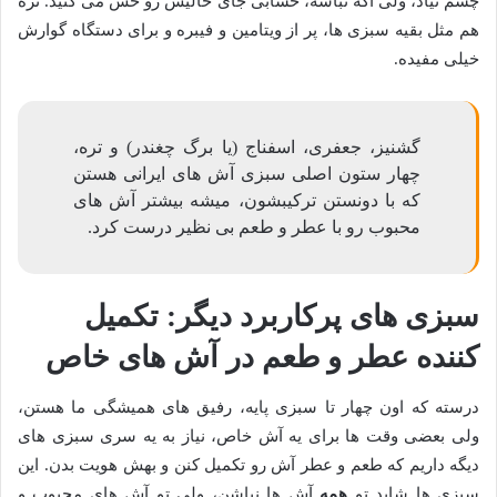
چشم نیاد، ولی اگه نباشه، حسابی جای خالیش رو حس می کنید. تره
هم مثل بقیه سبزی ها، پر از ویتامین و فیبره و برای دستگاه گوارش
خیلی مفیده.
گشنیز، جعفری، اسفناج (یا برگ چغندر) و تره،
چهار ستون اصلی سبزی آش های ایرانی هستن
که با دونستن ترکیبشون، میشه بیشتر آش های
محبوب رو با عطر و طعم بی نظیر درست کرد.
سبزی های پرکاربرد دیگر: تکمیل
کننده عطر و طعم در آش های خاص
درسته که اون چهار تا سبزی پایه، رفیق های همیشگی ما هستن،
ولی بعضی وقت ها برای یه آش خاص، نیاز به یه سری سبزی های
دیگه داریم که طعم و عطر آش رو تکمیل کنن و بهش هویت بدن. این
سبزی ها شاید تو
همه
آش ها نباشن، ولی تو آش های محبوب و