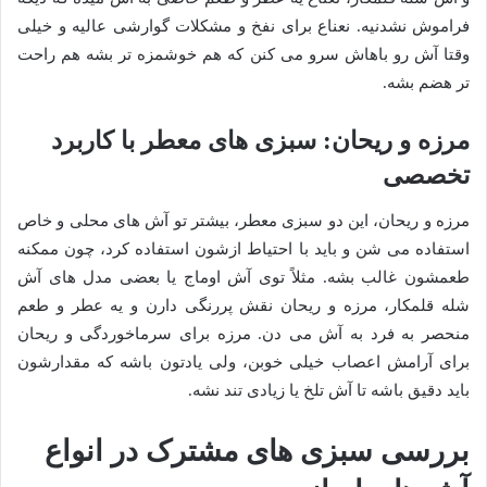
فراموش نشدنیه. نعناع برای نفخ و مشکلات گوارشی عالیه و خیلی
وقتا آش رو باهاش سرو می کنن که هم خوشمزه تر بشه هم راحت
تر هضم بشه.
مرزه و ریحان: سبزی های معطر با کاربرد
تخصصی
مرزه و ریحان، این دو سبزی معطر، بیشتر تو آش های محلی و خاص
استفاده می شن و باید با احتیاط ازشون استفاده کرد، چون ممکنه
طعمشون غالب بشه. مثلاً توی آش اوماج یا بعضی مدل های آش
شله قلمکار، مرزه و ریحان نقش پررنگی دارن و یه عطر و طعم
منحصر به فرد به آش می دن. مرزه برای سرماخوردگی و ریحان
برای آرامش اعصاب خیلی خوبن، ولی یادتون باشه که مقدارشون
باید دقیق باشه تا آش تلخ یا زیادی تند نشه.
بررسی سبزی های مشترک در انواع