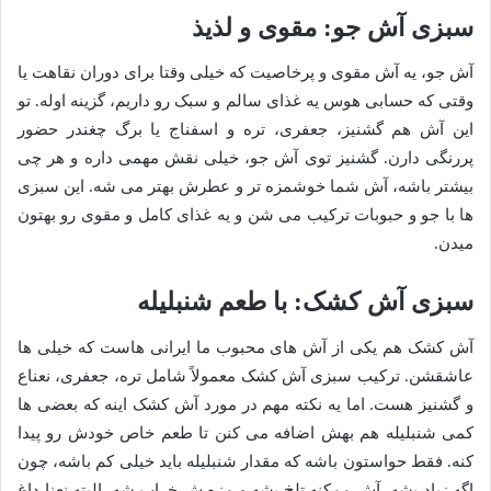
سبزی آش جو: مقوی و لذیذ
آش جو، یه آش مقوی و پرخاصیت که خیلی وقتا برای دوران نقاهت یا
وقتی که حسابی هوس یه غذای سالم و سبک رو داریم، گزینه اوله. تو
این آش هم گشنیز، جعفری، تره و اسفناج یا برگ چغندر حضور
پررنگی دارن. گشنیز توی آش جو، خیلی نقش مهمی داره و هر چی
بیشتر باشه، آش شما خوشمزه تر و عطرش بهتر می شه. این سبزی
ها با جو و حبوبات ترکیب می شن و یه غذای کامل و مقوی رو بهتون
میدن.
سبزی آش کشک: با طعم شنبلیله
آش کشک هم یکی از آش های محبوب ما ایرانی هاست که خیلی ها
عاشقشن. ترکیب سبزی آش کشک معمولاً شامل تره، جعفری، نعناع
و گشنیز هست. اما یه نکته مهم در مورد آش کشک اینه که بعضی ها
کمی شنبلیله هم بهش اضافه می کنن تا طعم خاص خودش رو پیدا
کنه. فقط حواستون باشه که مقدار شنبلیله باید خیلی کم باشه، چون
اگه زیاد بشه، آش ممکنه تلخ بشه و مزه ش خراب شه. البته نعنا داغ