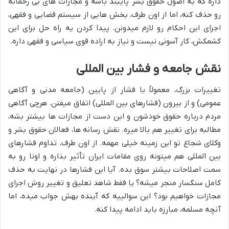
داره که به اصول حقوق بشر پایبند باشه و مجازات های بی رحمانه
رو حذف کنه، اما از اون طرف، بخش هایی از سیستم قضایی و فقهی،
اجرای این احکام رو لازم میدونن. پیدا کردن یه راه حل برای این
کشمکش، کار آسونی نیست و نیاز به اراده قوی سیاسی و فقهی داره.
نقش جامعه و فشار بین المللی
تغییرات بزرگ، معمولاً با فشار از پایین (جامعه مدنی و آگاهی
عمومی) و از بیرون (فشارهای بین المللی) اتفاق میفتن. هرچی آگاهی
مردم درباره حقوق خودشون و این دست از مجازات ها بیشتر بشه،
مطالبه برای تغییر هم بالا میره. نقش رسانه ها، فعالان حقوق بشر و
وکلای شجاع تو این زمینه خیلی مهمه. از اون طرف، تداوم فشارهای
بین المللی هم میتونه روی مقامات ایران تأثیر بذاره و اونا رو به
سمت اصلاحات بیشتر سوق بده. آیا این فشارها در نهایت به حذف
کامل سنگسار منجر میشه؟ یا فقط شاهد تعلیق و تغییر روش اجرای
مجازات خواهیم بود؟ این سوالییه که آینده بهش جواب میده، اما
آنچه مسلمه، مبارزه باید ادامه پیدا کنه.