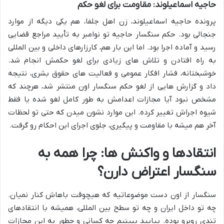
حاجیه اسماعیلوند: مقاومت برای لغو حکم
پرونده حاجیه اسماعیلوند، زن اهل جلفا، هم یکی دیگه از موارد
جنجالی بود. حکم سنگسار حاجیه تو نوامبر به تأیید مراجع قضایی
رسید و آماده اجرا بود. اما این بار هم، کارزارهای داخلی و بین المللی
به راه افتادن و تلاش های زیادی برای لغو حکمش انجام شد.
خوشبختانه، فشار افکار عمومی و فعالیت های حقوق بشری، نتیجه
داد و گزارش هایی از لغو حکم سنگسار اون منتشر شد، هرچند که
مشخص نبود آیا مجازات اعدامش به طور کامل لغو شده یا فقط
شیوه اجراش تغییر کرده. این موارد نشون میدن که حتی تو لحظات
آخر هم میشه با مقاومت و پیگیری، جلوی اجرای این احکام رو گرفت.
انتقادها و واکنش ها: چرا همه به
سنگسار اعتراض دارن؟
سنگسار از اون دست موضوعاتیه که هیچوقت باهاش کنار نمیان.
چه تو داخل ایران و چه تو سطح بین المللی، همیشه با انتقادهای
تندی روبرو بوده. بیایید ببینیم چه کسانی و چطور به این مجازات