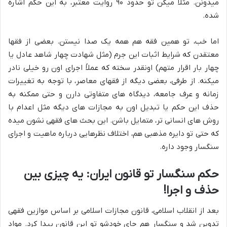
میدونن. مثلاً میگن تو حدود ۹۰ روایت معتبر، به این حکم اشاره
شده.
اما خب، تو همین فقه هم همه یک صدا نیستن. بعضی از فقها
معتقدن که شرایط اثبات این جرم (مثل شهادت چهار شاهد عادل یا
چهار بار اقرار متهم) اونقدر سخته که عملاً اجرای اون رو خیلی نادر
میکنه. از طرفی، بعضی دیگه از فقهای معاصر، با توجه به تغییرات
زمانه و عرف جامعه، دیدگاه های متفاوتی دارن و حتی ممکنه به
حذف این حکم یا تبدیل اون به مجازات های دیگه مثل اعدام با
روش های انسانی تر، متمایل باشن. این بحث های فقهی نشون میده
که حتی تو دایره مذهبی هم، اختلاف نظرهایی درباره ماهیت و اجرای
سنگسار وجود داره.
حکم سنگسار تو قانون ایران: یه چیزی بین
حذف و اجرا!
بعد از انقلاب اسلامی، قانون مجازات اسلامی بر اساس موازین فقهی
تدوین شد و سنگسار هم جای خودشو تو این قانون پیدا کرد. مواد