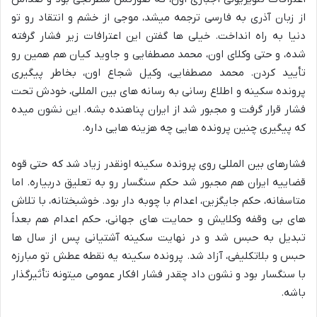
از زبان آذری به فارسی ترجمه میشد، موجی از خشم و انتقاد رو تو
دنیا به راه انداخت. خیلی ها گفتن این اعترافات زیر فشار گرفته
شده، و حتی وکلای اون، محمد مصطفایی و جاوید کیان هم همین رو
تأیید کردن. محمد مصطفایی، وکیل شجاع اون، بخاطر پیگیری
پرونده سکینه و اطلاع رسانی به رسانه های بین المللی، خودش تحت
فشار قرار گرفت و مجبور شد از ایران پناهنده بشه. این نشون میده
که پیگیری چنین پرونده هایی چه هزینه هایی داره.
فشارهای بین المللی روی پرونده سکینه اونقدر زیاد شد که حتی قوه
قضاییه ایران هم مجبور شد حکم سنگسار رو به تعلیق دربیاره. اما
متاسفانه، حکم جایگزین، اعدام با چوبه دار بود. خوشبختانه، با تلاش
های بی وقفه وکلایش و حمایت های جهانی، حکم اعدام هم بعداً
تبدیل به حبس شد و در نهایت سکینه آشتیانی پس از سال ها
حبس و بلاتکلیفی، آزاد شد. پرونده سکینه یه نقطه عطش تو مبارزه
با سنگسار بود و نشون داد چقدر فشار افکار عمومی میتونه تأثیرگذار
باشه.