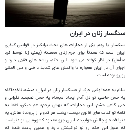
سنگسار زنان در ایران
سنگسار، یا رجم، یکی از مجازات های بحث برانگیز در قوانین کیفری
ایران است که عمدتاً برای جرم زنای محصنه (یعنی زنا توسط فرد
متأهل) در نظر گرفته می شود. این حکم، ریشه های فقهی دارد و
اجرای آن در ایران همواره با واکنش های شدید داخلی و بین المللی
روبرو بوده است.
سلام به همه! وقتی حرف از «سنگسار زنان در ایران» میشه، ناخودآگاه
یه حس خاصی تو دل آدم ایجاد میشه؛ یه حس تعجب، نگرانی و
حتی گاهی خشم. این مجازات، که بهش «رجم» هم میگن، فقط یه
کلمه تو کتاب های قانون نیست؛ پشت هر کدوم از پرونده هاش، یه
دنیا قصه و چالش خوابیده. ایران جزو معدود کشورهایی تو دنیاست
که هنوز این حکم رو تو قوانینش داره، و همین باعث شده که