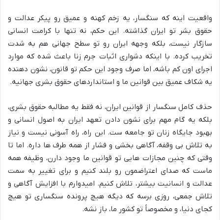
واقعیت اینه که سنگسار، یه زخم کهنه و عمیق رو پیکر عدالت و
حقوق بشر تو ایران گذاشته. این حکم، نه تنها با کرامت انسانی
سازگار نیست، بلکه وجهه ایران رو تو سطح جهانی هم به شدت
تخریب کرده. با اینکه دشواری اثبات جرم زنا باعث شده که موارد
اجرای اون کم باشه، اما صرف وجود این حکم تو قانون، نشون دهنده
یه شکاف عمیق بین قوانین ما و استانداردهای حقوق بشری جهانیه.
حذف کامل سنگسار از قوانین ایران، نه فقط یه مطالبه حقوق بشری،
بلکه یه گام مهم برای نشون دادن تعهد ایران به اصول انسانی و
بهبود جایگاه زنان تو جامعه ست. این راه، راه آسونی نیست و نیاز
به تلاش بی وقفه، آگاهی بخشی و فشار از همه طرف ها داره. اما تا
وقتی که چنین مجازات هایی تو قوانین ما وجود دارن، وظیفه همه
ماست که صدای اعتراضمون رو بلند کنیم و برای تغییر به سمت
عدالت و انسانیت بیشتر، تلاش کنیم. امیدوارم با افزایش آگاهی و
تلاش جمعی، روزی برسه که دیگه هیچ پرونده سنگساری تو هیچ
کجای دنیا، و مخصوصاً تو کشور ما، باز نشه.