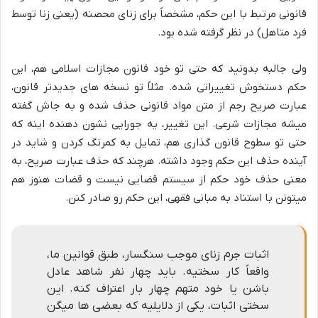
قانونی مرتبط با این حکم، مشخصاً برای زنای محصنه (یعنی زنا توسط
فرد متاهل) در نظر گرفته شده بود.
ولی جالبه بدونید که حتی تو خود قانون مجازات اسلامی هم، این
حکم دستخوش تغییراتی شده. مثلاً تو نسخه های جدیدتر قانون،
عبارت صریح رجم از متن مواد قانونی حذف شده و به جاش گفته
میشه مجازات شرعی. این تغییر، یه جورایی نشون دهنده اینه که
حتی تو سطوح قانون گذاری هم، تمایل به کمرنگ کردن و شاید در
آینده حذف این حکم وجود داشته. هرچند که حذف عبارت صریح، به
معنی حذف خود حکم از سیستم قضایی نیست و قضات هنوز هم
میتونن با استناد به مبانی فقهی، این حکم رو صادر کنن.
اثبات جرم زنای موجب سنگسار، طبق قوانین ما،
واقعاً کار سختیه. باید چهار نفر شاهد عادل
باشن یا خود متهم چهار بار اعتراف کنه. این
سختی اثبات، یکی از دلایلیه که بعضی ها میگن