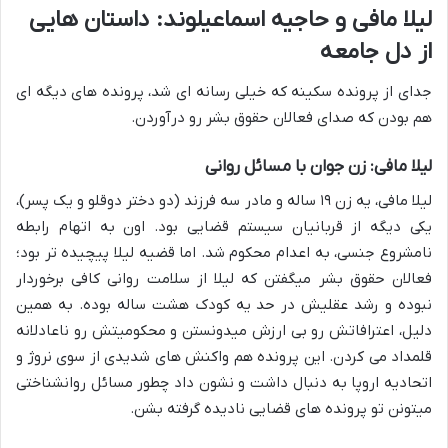
لیلا مافی و حاجیه اسماعیلوند: داستان هایی
از دل جامعه
جدای از پرونده سکینه که خیلی رسانه ای شد، پرونده های دیگه ای
هم بودن که صدای فعالان حقوق بشر رو درآوردن.
لیلا مافی: زن جوان با مسائل روانی
لیلا مافی، یه زن ۱۹ ساله و مادر سه فرزند (دو دختر دوقلو و یک پسر)،
یکی دیگه از قربانیان سیستم قضایی بود. اون به اتهام رابطه
نامشروع جنسی، به اعدام محکوم شد. اما قضیه لیلا پیچیده تر بود؛
فعالان حقوق بشر میگفتن که لیلا از سلامت روانی کافی برخوردار
نبوده و رشد عقلیش در حد یه کودک هشت ساله بوده. به همین
دلیل، اعترافاتش رو بی ارزش میدونستن و محکومیتش رو ناعادلانه
قلمداد می کردن. این پرونده هم واکنش های شدیدی از سوی نروژ و
اتحادیه اروپا به دنبال داشت و نشون داد چطور مسائل روانشناختی
میتونن تو پرونده های قضایی نادیده گرفته بشن.