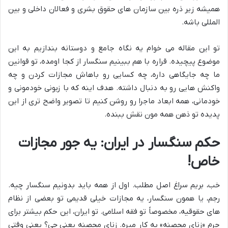
همیشه زیر ذره بین سازمان های حقوق بشری و فعالان داخلی و بین
المللی باشه.
تو این مقاله می خوام یه نگاه جامع و دوستانه بندازیم به این
موضوع پیچیده. قراره با هم ببینیم سنگسار از کجا اومده، تو قوانین
ما چه جایگاهی داره، چه کسایی رو باهاش مجازات کردن و چه
واکنش هایی رو به دنبال داشته. هدف اینه که با زبونی خودمونی و
خودمانی، همه ابعاد ماجرا رو روشن کنیم تا تصویر واضح تری از این
پدیده تو ذهن همه مون نقش ببنده.
حکم سنگسار در ایران: یه جور مجازات
خاص!
خب، بریم سراغ اصل مطلب. اول از همه باید بدونیم سنگسار چیه.
رجم، یا همون سنگسار، یه مجازات خیلی قدیمی تو بعضی از نظام
های حقوقیه، مخصوصاً تو فقه اسلامی. تو ایران، این حکم بیشتر برای
جرم «زنای محصنه» به کار میره. زنای محصنه یعنی چی؟ یعنی وقتی