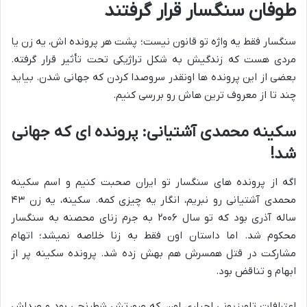
طوفان سنگسار قرار گرفتند
سنگسار فقط یه واژه تو قانون نیست؛ پشت هر پرونده اش، یه زن یا
مردی هست که زندگیش به شکل تراژیکی تحت تأثیر قرار گرفته.
بعضی از این پرونده ها اونقدر سروصدا کردن که جهانی شدن. بیاید
چند تا از معروف ترین هاش رو بررسی کنیم.
سکینه محمدی آشتیانی: پرونده ای که جهانی
شد!
اگه از پرونده های سنگسار تو ایران صحبت کنیم و اسم سکینه
محمدی آشتیانی رو نبریم، انگار یه چیزی کمه. سکینه، یه زن ۴۳
ساله آذری بود که تو سال ۲۰۰۶ به جرم زنای محصنه به سنگسار
محکوم شد. اما داستان اون فقط به زنا خلاصه نمیشد؛ اتهام
مشارکت در قتل همسرش هم بهش زده شد. پرونده سکینه پر از
ابهام و تناقض بود.
اعترافات تلویزیونی اجباری اون، که صورتش شطرنجی بود و صداش