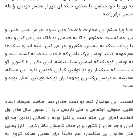
یه زن یا مرد متاهل، با شخص دیگه ای غیر از همسر خودش رابطه
جنسی برقرار کنه.
حالا چرا میگم این مجازات خاصه؟ چون شیوه اجراش خیلی خشن و
بی رحمانه ست. محکوم رو تا یه قسمتی تو خاک دفن می کنن و بعد
با پرتاب سنگ به سمتش، حکم رو اجرا می کنن. البته اندازه سنگ ها
هم مهمه؛ نباید اونقدر بزرگ باشن که طرف با یه ضربه کشته بشه، و
نه اونقدر کوچیک که اسمش سنگ نباشه. ایران یکی از ۶ کشوری تو
دنیاست که سنگسار رو تو قوانین کیفری خودش داره. این مسئله،
همیشه یه دردسر بزرگ برای وجهه ایران تو مجامع بین المللی بوده و
هست.
اهمیت این موضوع فقط تو بحث حقوق بشر خلاصه نمیشه. ابعاد
فقهی، حقوقی، اجتماعی و حتی تاریخی داره. از همون سال های اول
انقلاب، اجرای این حکم بحث برانگیز بوده و فعالان زیادی، چه تو
ایران و چه خارج از کشور، برای حذف کاملش تلاش کردن. کارزارهایی
مثل «قانون بی سنگسار» هم دقیقاً برای همین هدف شروع به