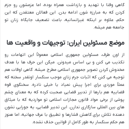
گاهی وقتا با تهدید و بازداشت همراه بوده، اما عزمشون رو جزم
کردن که به مبارزه شون ادامه بدن. این فعالان معتقدن که این
حکم، علاوه بر اینکه غیرانسانیه، باعث تضعیف جایگاه زنان تو
جامعه هم میشه.
موضع مسئولین ایران: توجیهات و واقعیت ها
از اون طرف، مسئولین جمهوری اسلامی معمولاً این اتهامات رو
تکذیب می کنن و بی اساس میدونن. میگن این حرف ها با هدف
مخدوش کردن تصویر جمهوری اسلامی مطرح میشه. گاهی اوقات هم
توجیه می کنن که اثبات جرم زنای موجب سنگسار اونقدر سخته که
عملاً موردی برای اجرا پیش نمیاد یا خیلی نادره. سخنگوی قوه
قضاییه هم بارها از تدبیر قضایی صحبت کرده که به معنای چشم
پوشی از برخی مواد قانون مجازات اسلامی تو مواردیه که با میثاق
های بین المللی سازگاری ندارن. این تدبیر قضایی، یه جورایی نشون
دهنده تلاش برای کاهش فشارها و تطبیق با عرف جهانیه، اما هنوز
هم حکم سنگسار به طور کامل از قوانین حذف نشده.