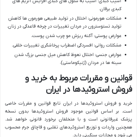
آسیب کبدی: آسیب به سلول های کبدی افزایش آنزیم های
کبدی یرقان.
مشکلات هورمونی: اختلال در تولید طبیعی هورمون ها کاهش
تولید تستوسترون در مردان تغییرات در چرخه قاعدگی در زنان.
عوارض پوستی: آکنه ریزش مو چرب شدن پوست.
مشکلات روانی: افسردگی اضطراب پرخاشگری تغییرات خلقی.
عوارض جنسی: اختلال نعوظ کاهش میل جنسی بزرگ شدن
سینه ها در مردان (ژنیکوماستی).
قوانین و مقررات مربوط به خرید و
فروش استروئیدها در ایران
خرید و فروش استروئیدها در ایران تابع قوانین و مقررات خاصی
است. بر اساس قوانین موجود فروش استروئیدها بدون نسخه
پزشک غیرقانونی است و با متخلفان برخورد قانونی خواهد شد.
همچنین واردات و توزیع استروئیدهای تقلبی و قاچاق جرم محسوب
می شود و مجازات سنگینی دارد.