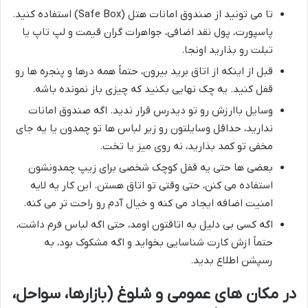
تا می تونید از صندوق امانات هتل (Safe Box) استفاده کنید.
پاسپورت، پول نقد اضافی، جواهرات گران قیمت و لپ تاپ یا
تبلت رو بذارید اونجا.
قبل از اینکه از اتاق برید بیرون، حتماً همه درها و پنجره ها رو
قفل کنید. یه چک نهایی بکنید که چیزی باز نمونده باشه.
وسایل باارزش رو تو دیدرس قرار ندید. اگه صندوق امانات
ندارید، حداقل وسایلتون رو زیر لباس ها تو چمدون یا یه جای
مخفی تو کمد بذارید، نه روی میز یا تخت.
بعضی ها حتی یه قفل کوچک شخصی برای زیپ چمدونشون
استفاده می کنن، حتی وقتی تو اتاق هستن. این کار یه لایه
امنیت اضافه ایجاد می کنه و خیال آدم رو راحت تر می کنه.
اگه کسی بی دلیل به اتاقتون اومد، حتی اگه لباس فرم داشت،
حتماً ازش کارت شناسایی بخواید و اگه مشکوک بود، به
رسپشن اطلاع بدید.
در مکان های عمومی و شلوغ (بازارها، سواحل،