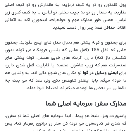
پول نقدتون رو تو یه کیف نریزید؛ یه مقدارش رو تو کیف اصلی
بذارید، یه مقدار رو تو یه جیب مخفی تو لباس یا یه کیف کمری زیر
لباس. همین طور مدارک مهم و جواهرات. اینجوری اگه یه اتفاقی
افتاد، حداقل همه چیز رو از دست نمیدید.
برای چمدون و کوله پشتی هم دنبال مدل های ایمن بگردید. چمدون
هایی که قفل TSA (قفل هایی که پلیس فرودگاه می تونه بدون
شکستن باز کنه) دارن، گزینه های خوبی هستن. کوله پشتی های
ضدسرقت هم که زیپ هاشون مخفیه یا قابلیت قفل شدن دارن،
برای
ایمنی وسایل در گوا
تو مکان های شلوغ عالی اند. یه وقتایی هم
با خودم میگم، بابا اینقدر شلوغش نکن، ولی بعد که می بینم چه
بلاهایی سر بعضی ها اومده، میگم نه، احتیاط شرط عقله.
مدارک سفر: سرمایه اصلی شما
پاسپورت، ویزا، بلیط هواپیما… اینا سرمایه های اصلی شما تو سفرن.
گم شدن هر کدومشون می تونه کل سفر رو براتون زهرمار کنه. پس
حواستون باشه که مثل چشمتون ازشون مراقبت کنید.