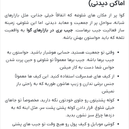
اماکن دیدنی)
گوا پر از مکان های شلوغه که اتفاقاً خیلی جذابن، مثل بازارهای
شبانه، سواحل پر از جمعیت و معابد دیدنی. اما این شلوغی، زمینه
ساز فعالیت جیب برهاست.
جیب بری در بازارهای گوا
یه واقعیت
تلخه که باید حواستون بهش باشه.
وقتی تو جمعیت هستید، حسابی هوشیار باشید. حواستون به
جیب برها باشه. جیب برها معمولاً تو شلوغی و حین پرت شدن
حواس شما دست به کار میشن.
از کیف های ضدسرقت استفاده کنید. این کیف ها معمولاً
جنس برشی ندارن و زیپ هاشون طوریه که به راحتی باز
نمیشن.
کوله پشتیتون رو جلوی خودتون نگه دارید، مخصوصاً تو جاهای
خیلی شلوغ. قرار دادن کوله پشتی پشت سر، مثل اینه که به
دزدها چراغ سبز نشون بدید.
گوشی موبایل و کیف پول رو هیچ وقت تو جیب های پشتی