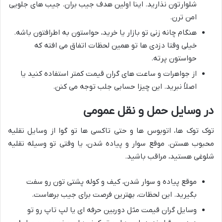
شلوارتون نذارید. اینا اولین هدف جیب بران. جیب های جلویی
امن ترن.
هنگام چانه زنی تو بازار یا خرید، حواستون به اطرافتون باشه.
خیلی وقتا دزدی ها تو همین لحظات اتفاق می افته که
حواستون پرته.
از جواهرات و ساعت های گران قیمت کمتر استفاده کنید یا
اصلاً نبرید. این چیزا حسابی جلب توجه می کنن.
در وسایل حمل و نقل عمومی
توک توک ها، اتوبوس ها و حتی تاکسی ها تو گوا از وسایل نقلیه
محبوب هستن. موقع سوار و پیاده شدن، یا وقتی تو وسیله نقلیه
شلوغی هستید، مراقب باشید.
موقع پیاده و سوار شدن، کیف و کوله پشتی تون رو سفت
بگیرید. این لحظات، بهترین فرصت برای جیب برهاست.
وسایل گران قیمت مثل دوربین حرفه ای یا لپ تاپ رو تو