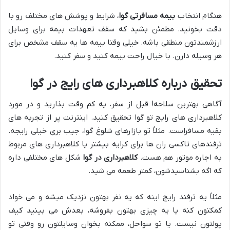
هنگام انتخاب
بیمه مسافرتی گوا
، شرایط و پوشش های مختلف رو با
دقت بخونید. مطمئن بشید که سقف تعهدات بیمه برای وسایل
ارزشمندتون منطقی باشه. خیلی وقتا بیمه ها یه سقف مشخص برای
هر وسیله دارن. با خیال راحت بیمه کنید و سفر کنید.
تحقیق درباره کلاهبرداری های رایج در گوا
آگاهی بهترین سلاحه! قبل از سفر، یه کم وقت بذارید و در مورد
کلاهبرداری های رایج تو گوا تحقیق کنید. اینترنت پر از تجربه های
بقیه مسافراست. مثلاً تو بازارهای شلوغ گوا، جیب بری خیلی رایجه.
ترفندهای تاکسی ران ها برای کرایه بیشتر یا کلاهبرداری های مربوط
به اجاره موتور هم هست.
کلاهبرداری در گوا
شکل های مختلفی داره
که اگه بشناسیدشون، کمتر طعمه می شید.
مثلاً یه ترفند رایج اینه که یه نفر بهتون نزدیک میشه و می خواد
کمکتون کنه یا یه چیزی بهتون بفروشه، بعدش می بینید کیف
پولتون نیست. یا تو سواحل، ممکنه بخوان وسایلتون رو وقتی تو