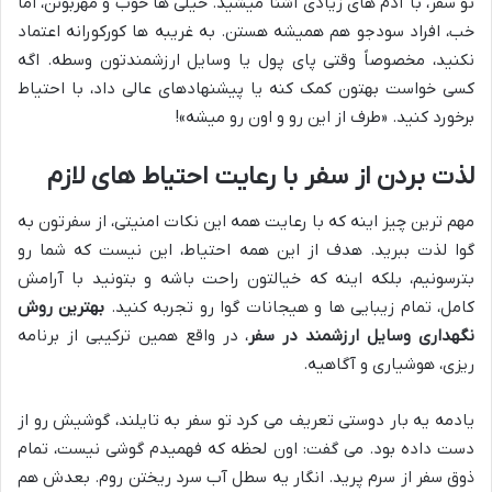
تو سفر، با آدم های زیادی آشنا میشید. خیلی ها خوب و مهربونن، اما
خب، افراد سودجو هم همیشه هستن. به غریبه ها کورکورانه اعتماد
نکنید، مخصوصاً وقتی پای پول یا وسایل ارزشمندتون وسطه. اگه
کسی خواست بهتون کمک کنه یا پیشنهادهای عالی داد، با احتیاط
برخورد کنید. «طرف از این رو و اون رو میشه»!
لذت بردن از سفر با رعایت احتیاط های لازم
مهم ترین چیز اینه که با رعایت همه این نکات امنیتی، از سفرتون به
گوا لذت ببرید. هدف از این همه احتیاط، این نیست که شما رو
بترسونیم، بلکه اینه که خیالتون راحت باشه و بتونید با آرامش
کامل، تمام زیبایی ها و هیجانات گوا رو تجربه کنید.
بهترین روش
نگهداری وسایل ارزشمند در سفر
، در واقع همین ترکیبی از برنامه
ریزی، هوشیاری و آگاهیه.
یادمه یه بار دوستی تعریف می کرد تو سفر به تایلند، گوشیش رو از
دست داده بود. می گفت: اون لحظه که فهمیدم گوشی نیست، تمام
ذوق سفر از سرم پرید. انگار یه سطل آب سرد ریختن روم. بعدش هم