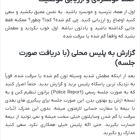
اول از همه، نترسید و خونسرد باشید. یه نفس عمیق بکشید و سعی
کنید اوضاع رو ارزیابی کنید. چی گم شده؟ کجا؟ چطور؟ ممکنه فقط
جایی گذاشته باشید و یادتون نباشه. اول خوب بگردید و مطمئن
بشید که واقعاً گم شده یا سرقت شده.
گزارش به پلیس محلی (با دریافت صورت
جلسه)
بعد از اینکه مطمئن شدید وسیله تون گم شده یا سرقت شده، فوراً
به نزدیک ترین پاسگاه پلیس برید و گزارش بدید. حتماً اصرار کنید
که یه صورت جلسه رسمی (Police Report) براتون تنظیم کنن و یه
نسخه ازش رو بهتون بدن. این صورت جلسه برای پیگیری های بعدی
با بیمه یا سفارت حسابی لازمتون میشه. بدون این مدرک، اثبات
سرقت یا گم شدن وسایلتون خیلی سخت میشه و نمی تونید از بیمه
خسارت بگیرید. حتی اگه پلیس خیلی همکاری نکرد، سعی کنید
مدارک رو بگیرید.