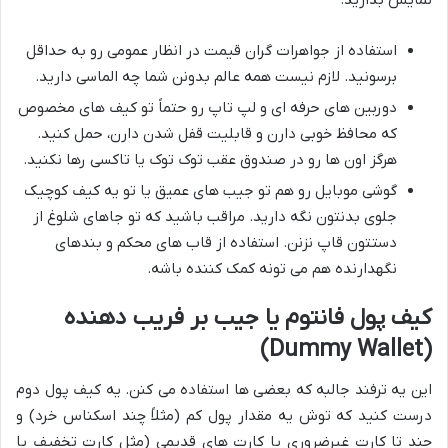
استفاده از جواهرات گران قیمت در انظار عمومی رو به حداقل
برسونید. لازم نیست همه عالم بدونن شما چه الماسی دارید.
دوربین های حرفه ای و لپ تاپ رو حتماً تو کیف های مخصوص
که محافظ خوبی دارن و قابلیت قفل شدن دارن، حمل کنید.
هرگز اون ها رو در صندوق عقب توک توک یا تاکسی رها نکنید.
گوشی موبایل رو هم تو جیب های عمیق یا تو یه کیف کوچیک
جلوی بدنتون نگه دارید. مراقب باشید که تو جاهای شلوغ از
دستتون قاپ نزنن. استفاده از قاب های محکم و بندهای
نگهدارنده هم می تونه کمک کننده باشه.
کیف پول فانتوم یا جیب بر فریب دهنده
(Dummy Wallet)
این یه ترفند جالبه که بعضی ها استفاده می کنن. یه کیف پول دوم
درست کنید که توش یه مقدار پول کم (مثلاً چند اسکناس خرد) و
چند تا کارت غیرضروری یا کارت های قدیمی (مثل کارت تخفیف یا