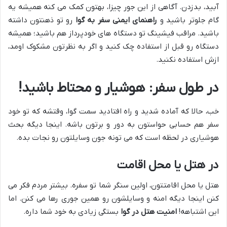
آبید، بدزدن. آگاهی از این جور چیزا، بهتون کمک می کنه همیشه یه
گام جلوتر باشید و
راهنمای ایمنی سفر به گوا
رو تو ذهنتون داشته
باشید. مراقب فیشینگ تو دستگاه های خودپرداز هم باشید؛ همیشه
دستگاه رو قبل از استفاده چک کنید و اگر به نظرتون مشکوک اومد،
ازش استفاده نکنید.
در طول سفر: هوشیار و محتاط باشید!
خب، حالا که آماده شدید و راه افتادید سمت گوا، وقتشه که تو خود
سفر هم حسابی حواستون به دور و برتون باشه. اینجا دیگه بحث
هوشیاری در لحظه است که می تونه جون وسایلتون رو نجات بده.
در هتل یا محل اقامت
هتل یا محل اقامتتون، اولین سنگر شما تو سفره. بیشتر مردم فکر می
کنن اینجا دیگه امنه و وسایلشون رو همین جوری رها می کنن. اما
این اشتباهه!
امنیت هتل در گوا
بستگی زیادی به خود شما داره.