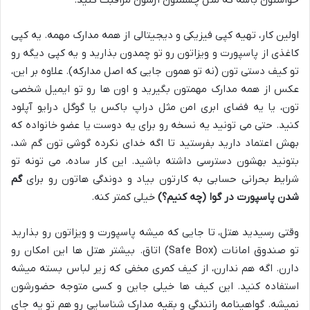
اولین کار، تهیه کپی فیزیکی و دیجیتالی از همه مدارک مهمه. یه کپی
کاغذی از پاسپورت و ویزاتون رو تو چمدون بذارید و یه کپی دیگه رو
تو کیف دستی تون (نه تو همون جایی که اصل مدارکه). علاوه بر این،
عکس از همه مدارک مهمتون بگیرید و اون ها رو تو ایمیل شخصی
تون، یا یه فضای ابری امن مثل دراپ باکس یا گوگل درایو آپلود
کنید. حتی می تونید یه نسخه رو برای یه دوست یا عضو خانواده که
بهش اعتماد دارید بفرستید تا اگه خدای نکرده گوشی تون گم شد،
بتونید بهشون دسترسی داشته باشید. این کار ساده، می تونه تو
شرایط بحرانی حسابی به کارتون بیاد و دوندگی هاتون رو برای
گم
شدن پاسپورت در گوا (چه کنیم؟)
خیلی کمتر کنه.
وقتی رسیدید هتل، تا جایی که میشه پاسپورت و ویزاتون رو بذارید
تو صندوق امانات (Safe Box) اتاق. بیشتر هتل ها این امکان رو
دارن. اگه هم ندارن، از کیف کمری مخفی که زیر لباس بسته میشه
استفاده کنید. این کیف ها خیلی جاین و کسی متوجه حضورشون
نمیشه. گواهینامه رانندگی و بقیه مدارک شناسایی رو هم تو یه جای