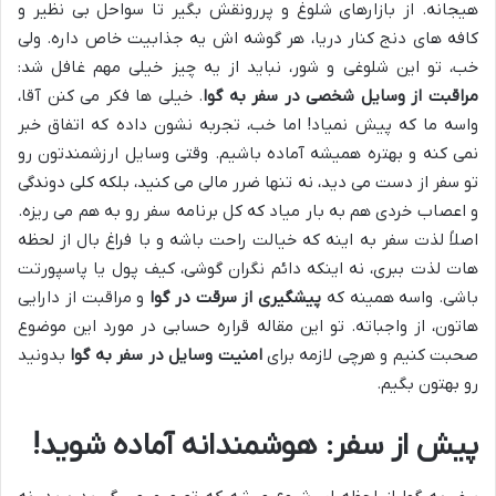
هیجانه. از بازارهای شلوغ و پررونقش بگیر تا سواحل بی نظیر و
کافه های دنج کنار دریا، هر گوشه اش یه جذابیت خاص داره. ولی
خب، تو این شلوغی و شور، نباید از یه چیز خیلی مهم غافل شد:
مراقبت از وسایل شخصی در سفر به گوا
. خیلی ها فکر می کنن آقا،
واسه ما که پیش نمیاد! اما خب، تجربه نشون داده که اتفاق خبر
نمی کنه و بهتره همیشه آماده باشیم. وقتی وسایل ارزشمندتون رو
تو سفر از دست می دید، نه تنها ضرر مالی می کنید، بلکه کلی دوندگی
و اعصاب خردی هم به بار میاد که کل برنامه سفر رو به هم می ریزه.
اصلاً لذت سفر به اینه که خیالت راحت باشه و با فراغ بال از لحظه
هات لذت ببری، نه اینکه دائم نگران گوشی، کیف پول یا پاسپورتت
باشی. واسه همینه که
پیشگیری از سرقت در گوا
و مراقبت از دارایی
هاتون، از واجباته. تو این مقاله قراره حسابی در مورد این موضوع
صحبت کنیم و هرچی لازمه برای
امنیت وسایل در سفر به گوا
بدونید
رو بهتون بگیم.
پیش از سفر: هوشمندانه آماده شوید!