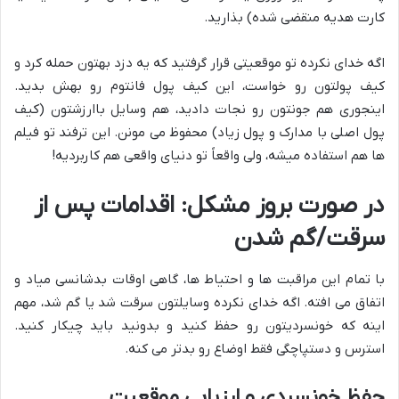
کارت هدیه منقضی شده) بذارید.
اگه خدای نکرده تو موقعیتی قرار گرفتید که یه دزد بهتون حمله کرد و
کیف پولتون رو خواست، این کیف پول فانتوم رو بهش بدید.
اینجوری هم جونتون رو نجات دادید، هم وسایل باارزشتون (کیف
پول اصلی با مدارک و پول زیاد) محفوظ می مونن. این ترفند تو فیلم
ها هم استفاده میشه، ولی واقعاً تو دنیای واقعی هم کاربردیه!
در صورت بروز مشکل: اقدامات پس از
سرقت/گم شدن
با تمام این مراقبت ها و احتیاط ها، گاهی اوقات بدشانسی میاد و
اتفاق می افته. اگه خدای نکرده وسایلتون سرقت شد یا گم شد، مهم
اینه که خونسردیتون رو حفظ کنید و بدونید باید چیکار کنید.
استرس و دستپاچگی فقط اوضاع رو بدتر می کنه.
حفظ خونسردی و ارزیابی موقعیت