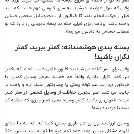
سفر به گوا از لحظه ای شروع میشه که تصمیم می گیرید برید، نه
وقتی که سوار هواپیما میشید. یه سری کارهای مهم هست که باید
قبل از حرکت انجام بدید تا خیالتون از بابت وسایل شخصی حسابی
راحت باشه. برنامه ریزی قبلی، حکم یه بیمه نادیدنی رو داره که تو
لحظات حساس به دادتون می رسه.
بسته بندی هوشمندانه: کمتر ببرید، کمتر
نگران باشید!
وقتی برای سفر آماده می شید، یه قانون طلایی هست که میگه: «کمتر
ببر، کمتر نگران باش!» واقعاً هم همینه. هرچی وسایل کمتری با
خودتون بردارید، هم کوله پشتی یا چمدونتون سبک تره و راحت تر
جابجا می شید، هم استرس
حفاظت از وسایل شخصی در سفر
کمتر
میشه. فکرش رو بکنید، کمتر وسیله یعنی کمتر چیزی که ممکنه گم
بشه یا دزدیده بشه!
وسایل ارزشمندتون رو هم طوری پخش کنید که اگه یه جا خدای
نکرده مشکلی پیش اومد، همه تخم مرغ ها تو یه سبد نباشن. مثلاً