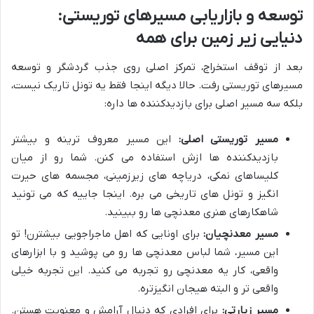
توسعه و بازاریابی مسیرهای توریستی:
دنیایی زیر زمین برای همه
بعد از توقف استخراج، تمرکز اصلی روی جذب گردشگر و توسعه
مسیرهای توریستی رفت. حالا دیگه اینجا فقط یه تونل تاریک نیست،
بلکه سه مسیر اصلی برای بازدیدکننده ها داره:
مسیر توریستی اصلی:
این مسیر معروف ترینه و بیشتر
بازدیدکننده ها ازش استفاده می کنن. شما رو از میان
کلیساهای نمکی، دریاچه های زیرزمینی، مجسمه های حیرت
انگیز و تونل های تاریخی می بره. اینجا جاییه که می تونید
شاهکارهای هنری معدنچی ها رو ببینید.
مسیر معدنچیان:
برای اونایی که اهل ماجراجویی بیشترن! تو
این مسیر، شما لباس معدنچی ها رو می پوشید و با ابزارهای
واقعی، کار یه معدنچی رو تجربه می کنید. این تجربه خیلی
واقعی تر و البته هیجان انگیزتره.
مسیر زیارتی:
برای افرادی که دنبال آرامش و معنویت هستن.