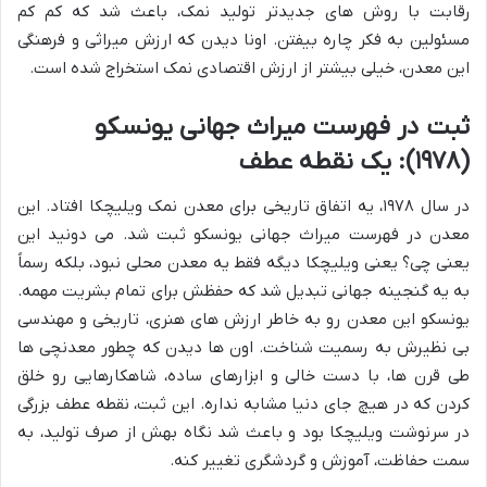
رقابت با روش های جدیدتر تولید نمک، باعث شد که کم کم
مسئولین به فکر چاره بیفتن. اونا دیدن که ارزش میراثی و فرهنگی
این معدن، خیلی بیشتر از ارزش اقتصادی نمک استخراج شده است.
ثبت در فهرست میراث جهانی یونسکو
(۱۹۷۸): یک نقطه عطف
در سال ۱۹۷۸، یه اتفاق تاریخی برای معدن نمک ویلیچکا افتاد. این
معدن در فهرست میراث جهانی یونسکو ثبت شد. می دونید این
یعنی چی؟ یعنی ویلیچکا دیگه فقط یه معدن محلی نبود، بلکه رسماً
به یه گنجینه جهانی تبدیل شد که حفظش برای تمام بشریت مهمه.
یونسکو این معدن رو به خاطر ارزش های هنری، تاریخی و مهندسی
بی نظیرش به رسمیت شناخت. اون ها دیدن که چطور معدنچی ها
طی قرن ها، با دست خالی و ابزارهای ساده، شاهکارهایی رو خلق
کردن که در هیچ جای دنیا مشابه نداره. این ثبت، نقطه عطف بزرگی
در سرنوشت ویلیچکا بود و باعث شد نگاه بهش از صرف تولید، به
سمت حفاظت، آموزش و گردشگری تغییر کنه.