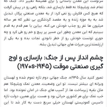
سرنوشت این معدن باستانی را برای همیشه تغییر داد. جنگ که
تمام شد، ویلیچکا نه فقط بازسازی شد، بلکه راهی رو در پیش گرفت
که هیچ کس فکرش رو نمی کرد: از یه معدن صنعتیِ پرکار، تبدیل
شد به یه موزه زنده و یه مقصد گردشگری بی نظیر که هر ساله
میلیون ها نفر رو جذب خودش می کنه. بیاین با هم قدم به قدم
ببینیم که این معدن چطور این مسیر پر پیچ و خم رو طی کرد و چه
جوری تونست خودش رو از خطر نابودی نجات بده و به یکی از
ارزشمندترین میراث های جهانی تبدیل بشه.
چشم انداز پس از جنگ: بازسازی و اوج
گیری صنعتی موقت (۱۹۴۵-۱۹۷۰s)
تصور کنید سال ۱۹۴۵ه، جنگ جهانی دوم تازه تموم شده و لهستان
ویرانه ای بیشتر نیست. تو این وضعیت، معدن نمک ویلیچکا هم
مثل بقیه زیرساخت ها، از آسیب های جنگ در امان نمونده بود. اما
خب، نمک برای هر کشوری حیاتی بود و هست. برای همین، دولت تازه
تاسیس کمونیستی لهستان خیلی سریع دست به کار شد تا این