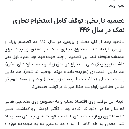
نمی اومد.
تصمیم تاریخی: توقف کامل استخراج تجاری
نمک در سال ۱۹۹۶
بالاخره بعد از کلی بحث و بررسی، در سال ۱۹۹۶ یه تصمیم بزرگ و
تاریخی گرفته شد: استخراج تجاری نمک در معدن ویلیچکا برای
همیشه متوقف شد. این تصمیم از چند جهت مهم بود: هم دلایل فنی
داشت (پیچیدگی های استخراج در عمق زیاد و حفظ سازه های نمکی)،
هم دلایل اقتصادی (هزینه-فایده دیگه توجیه نداشت)، هم دلایل
زیست محیطی (حفظ محیط زیست زیرزمینی) و هم از همه مهم تر،
دلایل حفاظتی (اولویت حفظ میراث بر تولید صنعتی).
البته این توقف، روی اقتصاد محلی و به خصوص روی معدنچی هایی
که سال ها در اونجا کار کرده بودن، تأثیر خودش رو گذاشت. خیلی
ها شغلشون رو از دست دادن، اما خب، فرصت های جدیدی هم ایجاد
شد. معدن به طور کامل از یه واحد تولیدی به یه مجموعه موزه و