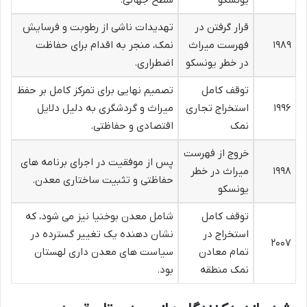
قرار گرفتن در
تهدیدات ناشی از رطوبت و فرسایش
۱۹۸۹
فهرست میراث
نمک، منجر به اقدام برای حفاظت
در خطر یونسکو
اضطراری.
توقف کامل
تصمیم نهایی برای تمرکز کامل بر حفظ
۱۹۹۶
استخراج تجاری
میراث و گردشگری به دلیل دلایل
نمک
اقتصادی و حفاظتی.
خروج از فهرست
پس از موفقیت در اجرای برنامه های
۱۹۹۸
میراث در خطر
حفاظتی و تثبیت ساختاری معدن.
یونسکو
توقف کامل
شامل معدن بوخنیا نیز می شود، که
استخراج در
نشان دهنده یک تغییر گسترده در
۲۰۰۷
تمام معادن
سیاست های معدن داری لهستان
نمک منطقه
بود.