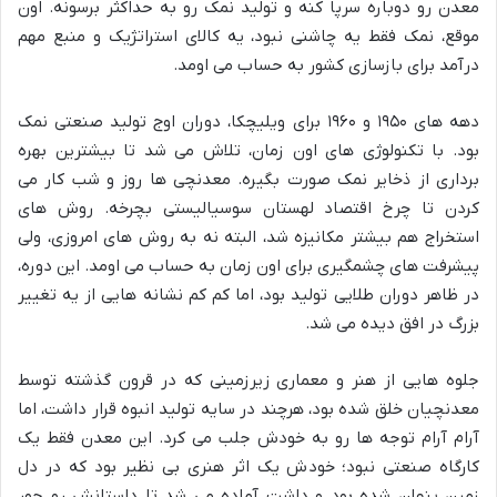
معدن رو دوباره سرپا کنه و تولید نمک رو به حداکثر برسونه. اون
موقع، نمک فقط یه چاشنی نبود، یه کالای استراتژیک و منبع مهم
درآمد برای بازسازی کشور به حساب می اومد.
دهه های ۱۹۵۰ و ۱۹۶۰ برای ویلیچکا، دوران اوج تولید صنعتی نمک
بود. با تکنولوژی های اون زمان، تلاش می شد تا بیشترین بهره
برداری از ذخایر نمک صورت بگیره. معدنچی ها روز و شب کار می
کردن تا چرخ اقتصاد لهستان سوسیالیستی بچرخه. روش های
استخراج هم بیشتر مکانیزه شد، البته نه به روش های امروزی، ولی
پیشرفت های چشمگیری برای اون زمان به حساب می اومد. این دوره،
در ظاهر دوران طلایی تولید بود، اما کم کم نشانه هایی از یه تغییر
بزرگ در افق دیده می شد.
جلوه هایی از هنر و معماری زیرزمینی که در قرون گذشته توسط
معدنچیان خلق شده بود، هرچند در سایه تولید انبوه قرار داشت، اما
آرام آرام توجه ها رو به خودش جلب می کرد. این معدن فقط یک
کارگاه صنعتی نبود؛ خودش یک اثر هنری بی نظیر بود که در دل
زمین پنهان شده بود و داشت آماده می شد تا داستانش رو جور