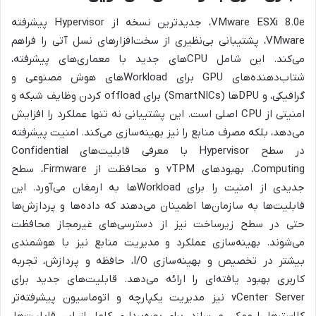
VMware ESXi 8.0e، جدیدترین نسخه از Hypervisor پیشرفته
VMware، پشتیبانی بی‌نظیری از سخت‌افزارهای نسل آتی را فراهم
می‌کند. این شامل CPUهای جدید با معماری‌های پیشرفته،
شتاب‌دهنده‌های GPU برای Workloadهای هوش مصنوعی و
گرافیکی، و DPUها (SmartNICs) برای offload کردن وظایف شبکه و
امنیتی از CPU اصلی است. این پشتیبانی نه تنها عملکرد را افزایش
می‌دهد، بلکه مصرف منابع را نیز بهینه‌سازی می‌کند. امنیت پیشرفته
در سطح Hypervisor با معرفی قابلیت‌های Confidential
Computing، بهبودهای vTPM و محافظت از Firmware، سطح
جدیدی از امنیت را برای Workloadها به ارمغان می‌آورد. این
قابلیت‌ها به سازمان‌ها اطمینان می‌دهند که داده‌ها و پردازش‌ها
حتی در سطح زیرساخت نیز از دسترسی‌های غیرمجاز محافظت
می‌شوند. بهینه‌سازی عملکرد و مدیریت منابع نیز با هوشمندی
بیشتر در تخصیص و بهینه‌سازی I/O، حافظه و پردازش، تجربه
کاربری بهبود یافته‌ای را ارائه می‌دهد. قابلیت‌های جدید برای
vCenter Server نیز مدیریت یکپارچه و اتوماسیون پیشرفته‌تر
کلاسترها را ممکن می‌سازد. برای بهره‌برداری کامل از این قابلیت‌ها،