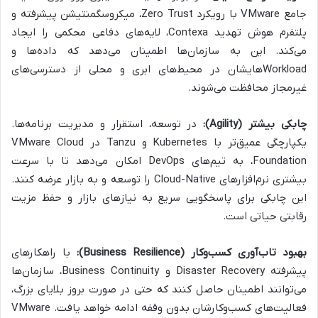
جامع VMware با رویکرد Zero Trust، میکروسگمنتیشن پیشرفته و
پلتفرم هوش تهدید Contexa، لایه‌های دفاعی محکمی را ایجاد
می‌کند. این به سازمان‌ها اطمینان می‌دهد که داده‌ها و
Workloadهایشان در محیط‌های ابری و محلی از دسترسی‌های
غیرمجاز محافظت می‌شوند.
چابکی بیشتر (Agility):
در توسعه، استقرار و مدیریت برنامه‌ها.
یکپارچگی عمیق‌تر با Kubernetes و Tanzu در VMware Cloud
Foundation، به تیم‌های DevOps امکان می‌دهد تا با سرعت
بیشتری نرم‌افزارهای Cloud-Native را توسعه و به بازار عرضه کنند.
این چابکی برای پاسخگویی سریع به نیازهای بازار و حفظ مزیت
رقابتی حیاتی است.
بهبود تاب‌آوری کسب‌وکار (Business Resilience):
با راهکارهای
پیشرفته Disaster Recovery و Business Continuity، سازمان‌ها
می‌توانند اطمینان حاصل کنند که حتی در صورت بروز بلایای بزرگ،
فعالیت‌های کسب‌وکارشان بدون وقفه ادامه خواهد یافت. VMware