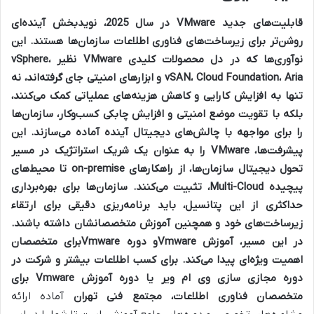
قابلیت‌های جدید VMware در سال 2025، نویدبخش آینده‌ای
روشن‌تر برای زیرساخت‌های فناوری اطلاعات سازمان‌ها هستند. این
نوآوری‌ها که در دل محصولات کلیدی VMware نظیر vSphere،
vSAN، Cloud Foundation، Aria و ابزارهای امنیتی جای گرفته‌اند، نه
تنها به افزایش کارایی و کاهش هزینه‌های عملیاتی کمک می‌کنند،
بلکه با تقویت موضع امنیتی و افزایش چابکی کسب‌وکار، سازمان‌ها
را برای مواجهه با چالش‌های دیجیتال آینده آماده می‌سازند. این
پیشرفت‌ها، VMware را به عنوان یک شریک استراتژیک در مسیر
تحول دیجیتال سازمان‌ها، از راهکارهای on-premise تا محیط‌های
پیچیده Multi-Cloud، تثبیت می‌کنند. سازمان‌ها برای بهره‌برداری
حداکثری از این پتانسیل، باید برنامه‌ریزی دقیقی برای ارتقاء
زیرساخت‌های خود و همچنین آموزش متخصصانشان داشته باشند.
در این مسیر،
آموزش Vmware
و
دوره Vmware
برای متخصصان
اهمیت ویژه‌ای پیدا می‌کند. برای کسب اطلاعات بیشتر و شرکت در
دوره مجازی سازی وی ام ویر
یا
دوره آموزش Vmware
برای
متخصصان فناوری اطلاعات،
مجتمع فنی تهران
آماده ارائه