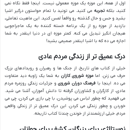
اول از همه، این موزه یک موزه معمولی نیست. اینجا فقط نگاه نمی
کنید، بلکه
تجربه
می کنید. می تونید با تمام حواستون درگیر اشیا
بشید و حس و حال گذشته رو واقعاً لمس کنید. این ماهیت تعاملی،
بازدید از موزه رو از یک برنامه خسته کننده به یک ماجراجویی
هیجان انگیز تبدیل می کنه. کمتر موزه ای در دنیا اینقدر به شما
اجازه می ده که با اشیا اینقدر صمیمی بشید!
درک عمیق تر از زندگی مردم عادی
خیلی از کتاب های تاریخ، از جنگ ها و رهبران و رویدادهای بزرگ
حرف می زنن. اما
موزه شوروی کازان
به شما یک زاویه دید متفاوت
می ده. اینجا با
فرهنگ دوران شوروی
و جزئیات زندگی روزمره مردم
عادی، از کارگران و کشاورزان گرفته تا دانش آموزان، آشنا می شید.
می فهمید که چطور لباس می پوشیدن، با چی بازی می کردن، چی می
خوردن و چطور زندگی می کردن. این درک عمیق تر از زندگی واقعی
مردم، خیلی ارزشمندتر از خوندن چندتا کتاب تاریخه.
نوستالژی برای بزرگان، کشف برای جوانان