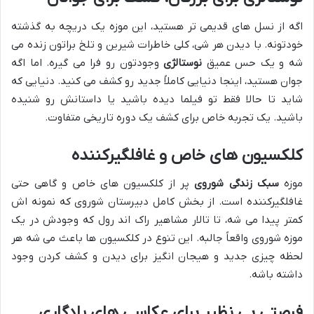
اگه از نسل های قدیمی تر هستید، این موزه یک دریچه به گذشته
خودتونه. با دیدن هر شی، کلی خاطرات شیرین و تلخ براتون زنده می
شه و یک حس عمیق
نوستالژی
وجودتون رو فرا می گیره. اما اگه
جوان هستید، اینجا دنیایی کاملاً جدید رو کشف می کنید. دنیایی که
شاید تا حالا فقط تو فیلما دیده باشید یا داستانش رو شنیده
باشید. یک تجربه خاص برای کشف یک دوره تاریخی متفاوت.
کلکسیون های خاص و غافلگیرکننده
موزه
سبک زندگی شوروی
پر از کلکسیون های خاص و گاهی حتی
غافلگیرکننده است. از بخش کامل دبیرستان شوروی که نمونه اش
کمتر پیدا می شه، تا تالار مشاهیر راک اند رول که وجودش در یک
موزه شوروی واقعاً جالبه. این تنوع در کلکسیون ها باعث می شه هر
لحظه چیزی جدید و هیجان انگیز برای دیدن و کشف کردن وجود
داشته باشه.
فرصتی بی نظیر برای عکاسی های یادگاری