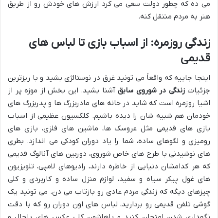
می ده که چطور دولت سعی می کرد ارزش های خودش رو از طریق
هنر به مردم منتقل کنه.
زندگی روزمره: از اسباب بازی تا لباس های
قدیمی
اینجا جاییه که واقعاً می تونید غرق در نوستالژی بشید و با ریزترین
جزئیات
زندگی در شوروی سابق
آشنا بشید. این بخش از موزه پر از
اشیا روزمره است که شاید در خانه های مادربزرگ ها و پدربزرگ های
خودمان هم شبیه شان را دیده باشیم. کلکسیون عظیمی از اسباب
بازی های قدیمی مثل عروسک ها، ماشین های فلزی، بازی های
رومیزی و لگوهای ساده، شما را یاد دوران کودکی می اندازد. بطری
های نوشیدنی با طرح های خاص شوروی، دوربین های آنالوگ قدیمی
که هر کدامشان دنیایی از خاطره دارند، رادیوهای لامپی، تلویزیون
های غول پیکر سیاه و سفید، لوازم منزل ساده و کاربردی و کلی
چیزهای دیگه که زندگی مردم عادی رو بازتاب می دن. می تونید یک
گوشی تلفن قدیمی رو بردارید، لباس های اون دوران رو که با دقت
نگهداری شدن امتحان کنید و باهاشون کلی عکس های باحال و