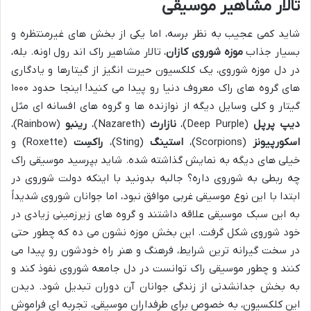
تالار مشاهیر موسیقی
شاید کمی عجیب به نظر برسه، اما یکی از بخش های غیرمنتظره و
بسیار جذاب
موزه شوروی کازان
، تالار مشاهیر راک اند رول اونه. بله،
در دل موزه شوروی، یک کلکسیون حیرت انگیز از گیتارها و یادگاری
های گروه های راک معروف دنیا رو پیدا می کنید! اینجا حدود ۱۰۰۰
گیتار و کلی وسایل دیگه از نوازنده ها و گروه های افسانه ای مثل
دیپ پرپل
(Deep Purple)،
نازارث
(Nazareth)،
رینبو
(Rainbow)،
اسکورپیونز
(Scorpions)،
استینگ
(Sting)،
راکسِت
(Roxette) و
خیلی های دیگه به نمایش گذاشته شده. شاید بپرسید موسیقی راک
چه ربطی به شوروی داره؟ جالبه بدونید با اینکه دولت شوروی در
ابتدا با این نوع موسیقی غربی موافق نبود، اما جوانان شوروی شدیداً
به این سبک موسیقی علاقه داشتند و گروه های زیرزمینی زیادی در
خود شوروی شکل گرفت. این بخش موزه نشون می ده که چطور حتی
در سخت گیرانه ترین شرایط، فرهنگ و هنر راه خودشون رو پیدا می
کنند و چطور موسیقی راک توانست در دل جامعه شوروی نفوذ کند و
به بخش جدانشدنی از زندگی جوانان آن دوران تبدیل شود. دیدن
این کلکسیون، به خصوص برای طرفداران موسیقی، تجربه ای فراموش