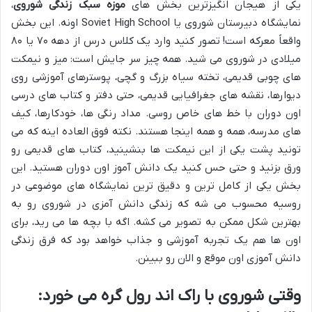
یکی از هیجان انگیزترین بخش های
موزه سبک زندگی شوروی
،
نمایشگاه دبیرستان شوروی یا Soviet High School اونه. این بخش
واقعاً معرکه است! تصور کنید وارد یک کلاس درس از دهه ۷۰ یا ۸۰
میلادی در شوروی می شید. همه چیز سر جایش است: میز و نیمکت
های چوبی قدیمی، تخته سیاه بزرگ و گچی، پوسترهای آموزشی روی
دیوارها، نقشه های جغرافیایی قدیمی، حتی دفتر و کتاب های درسی
اون دوران با خط های خاص روسی. مداد رنگی ها، خودکارها، کیف
های مدرسه، همه و همه اینجا هستند. نکته فوق العاده اینه که می
تونید پشت یکی از این نیمکت ها بنشینید، کتاب های قدیمی رو
ورق بزنید و حتی حس کنید یک دانش آموز اون دوران هستید. این
بخش یکی از کامل ترین و دقیق ترین نمایشگاه های موضوعی در
روسیه محسوب می شه که زندگی دانش آمزی در شوروی رو به
بهترین شکل ممکن به تصویر می کشه. اگه با بچه ها می رید، برای
اون ها هم یک تجربه آموزشی و جذاب خواهد بود که فرق زندگی
دانش آموزی اون موقع و الان رو ببینن.
وقتی شوروی با راک اند رول گره می خورد: