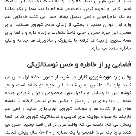
گیتار از بین هزاران گیتار معروف رو به دست بگیرید. این فرصت
لمس کردن و تجربه کردن، باعث می شه که بازدید شما از یک تماشا
به یک ماجراجویی واقعی تبدیل بشه. حس می کنید خودتون هم
وارد اون دوران شدید و بخشی از زندگی مردم شوروی هستید. برای
همین، این موزه حس و حالی کاملاً متفاوت و زنده داره و واقعاً برای
همه سنین، از بچه ها گرفته تا پدربزرگ و مادربزرگ ها، جذابه و کلی
خاطره جدید می سازه.
فضایی پر از خاطره و حس نوستالژیکی
وقتی وارد
موزه شوروی کازان
می شید، از همون لحظه اول حس می
کنید وارد یک ماشین زمان شدید. این موزه دو طبقه است و هر
گوشه اش با وسایل و دکوراسیون مخصوص دوران شوروی چیده
شده. از دیوارهای پر از پوستر و عکس های قدیمی گرفته تا قفسه
های پر از کتاب ها و مجلات شوروی. نورپردازی ملایم و کمی هم
تاریک، به همراه موزیک های قدیمی و نوستالژیک شوروی که در فضا
پخش می شه، باعث می شه واقعاً غرق در اون فضا بشید. حس می
کنید وارد یک خونه قدیمی یا یک مغازه از ۴۰-۵۰ سال پیش شدید.