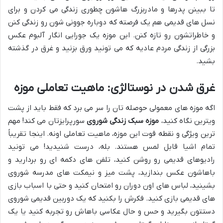
تا ببینن پدرها و مادربزرگ هاشون چطوری زندگی می کردن و برای
نسل های قدیمی هم یک فرصته که دوباره جوونی شون رو زندگی کنن
و خاطراتشون رو تازه کنن. این موزه یک جورایی انگار آلبوم عکس
بزرگی از زندگی مردم عادیه که می تونید ورق بزنید و غرق در گذشته
بشید.
غرق شدن در نوستالژی: ماهیت تعاملی موزه
اگه موزه های معمولی حوصله تان را سر می برد که فقط باید از پشت
ویترین نگاه کنید،
موزه سبک زندگی شوروی
سورپرایزتان می کند! مهم
ترین ویژگی و نقطه قوت این موزه، ماهیت تعاملی اونه. اینجا تقریباً
تمام اشیا قابل لمس هستند. بله، درست شنیدید! می تونید
رادیوهای قدیمی رو روشن کنید، تلفن های دکمه ای رو بردارید و
باهاشون عکس بندازید، پشت میز و نیمکت های مدرسه شوروی
بشینید، لباس های اون دوران رو امتحان کنید و حتی با اسباب بازی
های قدیمی بازی کنید. فکرش را بکنید که یک دوربین قدیمی شوروی
دستتون بگیرید و حس و حال عکاسی باهاش رو تجربه کنید یا یک