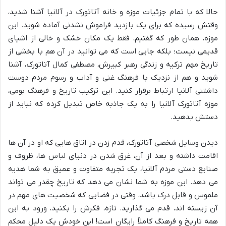
حالا که با تمام جزئیات موزه و خانه آتاتورک در آلانیا آشنا شدید،
وقتش رسیده که برای یک بازدید فراموش نشدنی آماده شوید. این
موزه، همان طور که گفتیم، فقط یک مکان خشک و خالی از اشیای
قدیمی نیست؛ بلکه جایی است که می توانید در آن هم با بخشی از
تاریخ مهم ترکیه و زندگی رهبر کبیرش، مصطفی کمال آتاتورک، آشنا
شوید و هم از نزدیک با فرهنگ غنی و آداب و رسوم مردم دوست
داشتنی آلانیا ارتباط برقرار کنید. این ترکیب تاریخ و فرهنگ بومی،
موزه آتاتورک آلانیا را به یک جاذبه خاص تبدیل کرده که نباید از
دستش بدهید.
دیدن وسایل شخصی آتاتورک، قدم زدن در اتاق هایی که او در آن ها
اقامت داشته و بعد از آن، غرق شدن در دنیای لباس ها، ظروف و
صنایع دستی مردم آلانیا، یک تجربه متفاوت و عمیق به شما هدیه
می دهد. این موزه به شما نشان می دهد که تاریخ چقدر می تواند
ملموس و قابل درک باشد، وقتی در فضایی که شخصیت های مهم در
آن زیسته اند، قدم می گذارید. تازه، فکرش را بکنید، ورود به این
همه تاریخ و فرهنگ
کاملاً رایگان
است! این خودش یک دلیل محکم