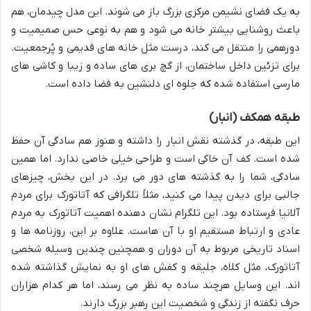
به یک فضای نشیمن مرکزی بزرگ باز می شوند. این مدل چیدمان، هم
باعث روشنایی بیشتر خانه می شود و هم به نوعی حس صمیمیت و
دورهمی را منتقل می کند، درست مثل خانه های قدیمی و پُرجمعیت.
برای تزئین داخل ساختمان، از
گچ بری های ساده و زیبا
و
کاشی های
مارسی
استفاده شده که جلوه ای دلنشین به فضا داده است.
طبقه همکف (انبار)
این طبقه، در گذشته نقش
انبار
را داشته و هنوز هم سادگی آن حفظ
شده است. کف آن خاکی است و طراحی خیلی خاصی ندارد. اما همین
سادگی، شما را به گذشته های دور می برد. در این بخش، چیزهای
جالبی برای دیدن پیدا می کنید، مثلاً
تلگرافی که آتاتورک برای مردم
آلانیا فرستاده بود
. این تلگرام نشان دهنده اهمیت آتاتورک به مردم
عادی و ارتباط مستقیم او با آن هاست. علاوه بر این،
روزنامه ها و
اسناد تاریخی
مربوط به آن دوران و همچنین
چندین وسیله شخصی
آتاتورک
، مثل کلاه، جلیقه و کفش های او به نمایش گذاشته شده
اند. این وسایل هرچند ساده به نظر می رسند، اما هر کدام هزاران
حرف نگفته از زندگی و شخصیت این رهبر بزرگ دارند.