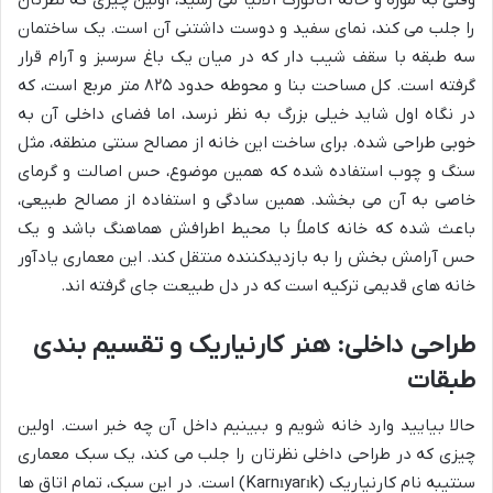
وقتی به موزه و خانه آتاتورک آلانیا می رسید، اولین چیزی که نظرتان
را جلب می کند،
نمای سفید
و دوست داشتنی آن است. یک ساختمان
سه طبقه
با
سقف شیب دار
که در میان یک باغ سرسبز و آرام قرار
گرفته است. کل مساحت بنا و محوطه حدود
۸۲۵ متر مربع
است، که
در نگاه اول شاید خیلی بزرگ به نظر نرسد، اما فضای داخلی آن به
خوبی طراحی شده. برای ساخت این خانه از
مصالح سنتی
منطقه، مثل
سنگ و چوب
استفاده شده که همین موضوع، حس اصالت و گرمای
خاصی به آن می بخشد. همین سادگی و استفاده از مصالح طبیعی،
باعث شده که خانه کاملاً با محیط اطرافش هماهنگ باشد و یک
حس آرامش بخش را به بازدیدکننده منتقل کند. این معماری یادآور
خانه های قدیمی ترکیه است که در دل طبیعت جای گرفته اند.
طراحی داخلی: هنر کارنیاریک و تقسیم بندی
طبقات
حالا بیایید وارد خانه شویم و ببینیم داخل آن چه خبر است. اولین
چیزی که در طراحی داخلی نظرتان را جلب می کند، یک
سبک معماری
سنتی
به نام
کارنیاریک (Karnıyarık)
است. در این سبک، تمام اتاق ها