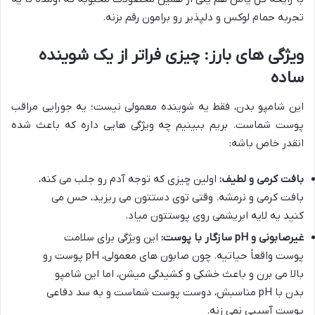
تجربه حمام لوکس و دلپذیر رو برامون رقم بزنه.
ویژگی های بارز: چیزی فراتر از یک شوینده
ساده
این شامپو بدن، فقط یه شوینده معمولی نیست؛ یه جورایی مراقب
پوست شماست. بریم ببینیم چه ویژگی هایی داره که باعث شده
انقدر خاص باشه:
بافت کرمی و لطیف:
اولین چیزی که توجه آدم رو جلب می کنه،
بافت کرمی و نرمشه. وقتی توی دستتون می ریزید، حس می
کنید یه لایه ابریشمی روی پوستتون میاد.
غیرصابونی و pH سازگار با پوست:
این ویژگی برای سلامت
پوست واقعاً حیاتیه. چون صابون های معمولی، pH پوست رو
بالا می برن و باعث خشکی و کشیدگی میشن، اما این شامپو
بدن با pH مناسبش، دوست پوست شماست و به سد دفاعی
پوست آسیبی نمی زنه.