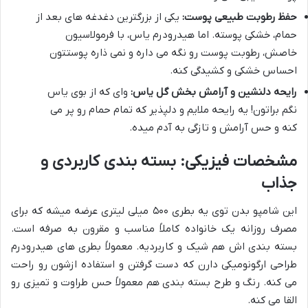
حفظ رطوبت طبیعی پوست:
یکی از بزرگترین دغدغه های بعد از
حمام، خشکی پوسته. اما هیدرودرم یاس، با فرمولاسیون
خاصش، رطوبت پوست رو نگه می داره و نمی ذاره پوستتون
احساس خشکی و کشیدگی کنه.
رایحه دلنشین و آرامش بخش گل یاس:
وای که از بوی یاس
نگم براتون! یه رایحه ملایم و دلپذیر که تمام حمام رو پر می
کنه و حس آرامش و تازگی به آدم میده.
مشخصات فیزیکی: بسته بندی کاربردی و
جذاب
این شامپو بدن توی یه بطری ۵۰۰ میلی لیتری عرضه میشه که برای
مصرف روزانه یک خانواده کاملاً مناسب و مقرون به صرفه است.
بسته بندی اش هم شیک و کاربردیه. معمولاً بطری های هیدرودرم
طراحی ارگونومیکی دارن که دست گرفتن و استفاده ازشون رو راحت
می کنه. رنگ و طرح بسته بندی هم معمولاً حس طراوت و تمیزی رو
القا می کنه.