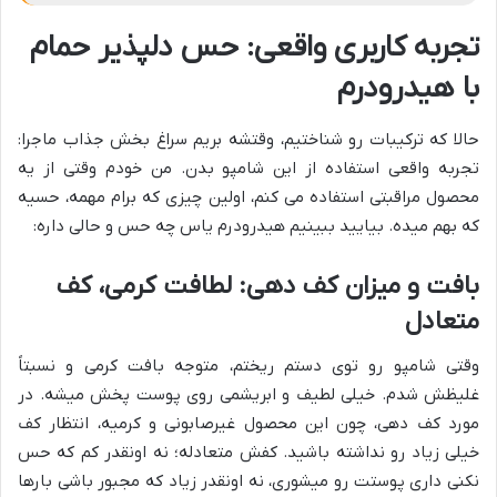
تجربه کاربری واقعی: حس دلپذیر حمام
با هیدرودرم
حالا که ترکیبات رو شناختیم، وقتشه بریم سراغ بخش جذاب ماجرا:
تجربه واقعی استفاده از این شامپو بدن. من خودم وقتی از یه
محصول مراقبتی استفاده می کنم، اولین چیزی که برام مهمه، حسیه
که بهم میده. بیایید ببینیم هیدرودرم یاس چه حس و حالی داره:
بافت و میزان کف دهی: لطافت کرمی، کف
متعادل
وقتی شامپو رو توی دستم ریختم، متوجه بافت کرمی و نسبتاً
غلیظش شدم. خیلی لطیف و ابریشمی روی پوست پخش میشه. در
مورد کف دهی، چون این محصول غیرصابونی و کرمیه، انتظار کف
خیلی زیاد رو نداشته باشید. کفش متعادله؛ نه اونقدر کم که حس
نکنی داری پوستت رو میشوری، نه اونقدر زیاد که مجبور باشی بارها