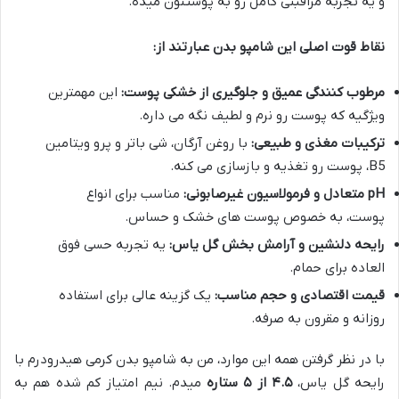
و یه تجربه مراقبتی کامل رو به پوستتون میده.
نقاط قوت اصلی این شامپو بدن عبارتند از:
مرطوب کنندگی عمیق و جلوگیری از خشکی پوست:
این مهمترین
ویژگیه که پوست رو نرم و لطیف نگه می داره.
ترکیبات مغذی و طبیعی:
با روغن آرگان، شی باتر و پرو ویتامین
B5، پوست رو تغذیه و بازسازی می کنه.
pH متعادل و فرمولاسیون غیرصابونی:
مناسب برای انواع
پوست، به خصوص پوست های خشک و حساس.
رایحه دلنشین و آرامش بخش گل یاس:
یه تجربه حسی فوق
العاده برای حمام.
قیمت اقتصادی و حجم مناسب:
یک گزینه عالی برای استفاده
روزانه و مقرون به صرفه.
با در نظر گرفتن همه این موارد، من به شامپو بدن کرمی هیدرودرم با
رایحه گل یاس،
۴.۵ از ۵ ستاره
میدم. نیم امتیاز کم شده هم به