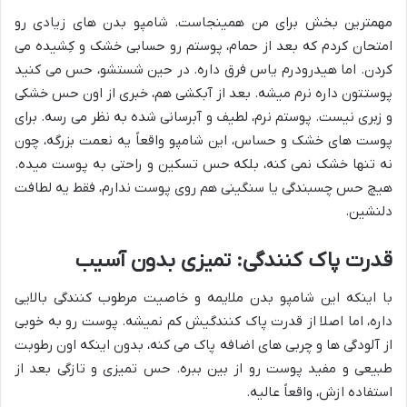
مهمترین بخش برای من همینجاست. شامپو بدن های زیادی رو
امتحان کردم که بعد از حمام، پوستم رو حسابی خشک و کِشیده می
کردن. اما هیدرودرم یاس فرق داره. در حین شستشو، حس می کنید
پوستتون داره نرم میشه. بعد از آبکشی هم، خبری از اون حس خشکی
و زبری نیست. پوستم نرم، لطیف و آبرسانی شده به نظر می رسه. برای
پوست های خشک و حساس، این شامپو واقعاً یه نعمت بزرگه، چون
نه تنها خشک نمی کنه، بلکه حس تسکین و راحتی به پوست میده.
هیچ حس چسبندگی یا سنگینی هم روی پوست ندارم، فقط یه لطافت
دلنشین.
قدرت پاک کنندگی: تمیزی بدون آسیب
با اینکه این شامپو بدن ملایمه و خاصیت مرطوب کنندگی بالایی
داره، اما اصلا از قدرت پاک کنندگیش کم نمیشه. پوست رو به خوبی
از آلودگی ها و چربی های اضافه پاک می کنه، بدون اینکه اون رطوبت
طبیعی و مفید پوست رو از بین ببره. حس تمیزی و تازگی بعد از
استفاده ازش، واقعاً عالیه.