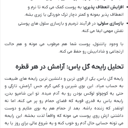
افزایش انعطاف پذیری:
به پوست کمک می کنه تا نرم و
انعطاف پذیر بمونه و کمتر دچار ترک خوردگی یا زبری بشه.
بازسازی سلولی:
در فرآیند ترمیم و بازسازی سلول های پوستی
نقش مهمی ایفا می کنه.
با وجود پانتنول، پوست شما هم مرطوب می مونه و هم حالت
ارتجاعی و شادابیش رو حفظ می کنه.
تحلیل رایحه گل یاس: آرامش در هر قطره
رایحه گل یاس، یکی از قوی ترین و دلنشین ترین رایحه های طبیعت
به حساب میاد. این بوی شیرین و کمی گرم، حس آرامش، تازگی و
حتی یه کوچولو لوکس بودن رو به آدم میده. تو این شامپو بدن،
رایحه یاس به قدری قویه که فضای حمام رو پر می کنه، اما نه
اونقدر که زننده باشه. بعد از حمام هم یه بوی ملایم و دوست
داشتنی ازش روی پوست می مونه که واقعاً لذت بخشه. این رایحه
می تونه حسابی حال آدم رو خوب کنه و یه شروع عالی برای روز یا یه