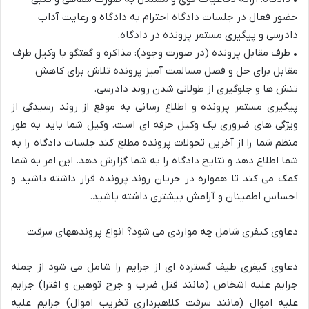
حضور فعال در جل
سات دادگاه احترام به دادگاه و رعایت آداب
دادرسی و پیگیری مستمر پرونده در دادگاه.
•
طرف مقابل پرونده (در صورت وجود): مذاکره و گفتگو با وکیل طرف
مقابل برای حل و فصل مسالمت آمیز پرونده تلاش برای کاهش
تنش ها و جلوگیری از طولانی شدن روند دادرسی.
پیگیری مستمر پرون
ده و اطلاع رسانی به موقع از روند رسیدگی از
ویژگی های ضروری یک وکیل حرفه ای است. وکیل شما باید به طور
منظم شما را از آخرین تحولات پرونده مطلع کند جلسات دادگاه را به
شما اطلاع دهد و نتایج دادگاه را به شما گزارش دهد. این امر به شما
کمک می کند تا همواره در جری
ان روند پرونده قرار داشته باشید و
احساس اطمینان و آرامش بیشتری داشته باشید.
دعاوی
کیفری
شامل
چه
مواردی
می
شود؟
انواع
پرونده
های
سرقت
دعاوی کیفری طیف گسترده ای از جرایم را شامل می شود از جمله
جرایم علیه اشخاص (مانند قتل ضرب و جرح توهین و افترا) جرایم
علیه ا
موال (مانند سرقت کلاهبرداری تخریب اموال) جرایم علیه