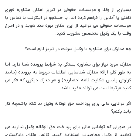
بسیاری از وکلا و موسسات حقوقی در تبریز امکان مشاوره فوری
تلفنی یا آنلاین را فراهم کرده اند. با جستجو در اینترنت یا تماس با
موسسات حقوقی می
توانید از این امکان بهره مند شوید و در اسرع
وقت با یک وکیل متخصص مشورت کنید.
چه
مدارکی
برای
مشاوره
با
وکیل
سرقت
در
تبریز
لازم
است؟
مدارک مورد نیاز برای مشاوره بستگی به شرایط پرونده شما دارد. اما
به طور کلی ارائه مدارک شناسایی اطلاعات مربوط به پرونده (مانند
گزارش پلیس شکایت نامه احضاریه) و هر مدرک دیگری که فکر می
کنید مرتبط است می تواند مفید باشد.
اگر
توانایی
مالی
برای
پرداخت
حق
الوکاله
وکیل
نداشته
باشم
چه
کار
باید
بکنم؟
در صورتی که توانایی مالی برای پرداخت حق الوکاله وکیل ندارید می
توانید از وکیل معاضدتی اس
تفاده کنید. کانون وکلای دادگستری