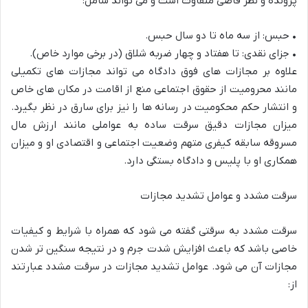
پرونده و نظر قاضی متفاوت است و می تواند شامل:
•
حبس: از سه ماه تا دو سال حبس.
•
جزای نقدی: تا هفتاد و چهار ضربه شلاق (در برخی موارد خاص).
علاو
ه بر مجازات های فوق دادگاه می تواند مجازات های تکمیلی
مانند محرومیت از حقوق اجتماعی منع از اقامت در مکان های خاص
و انتشار حکم محکومیت در رسانه ها را نیز برای سارق در نظر بگیرد.
میزان مجازات دقیق سرقت ساده به عواملی مانند ارزش مال
مسروقه سابقه کیفری متهم وض
عیت اجتماعی و اقتصادی او و میزان
همکاری او با پلیس و دادگاه بستگی دارد.
سرقت
مشدد
و
عوامل
تشدید
مجازات
سرقت مشدد به سرقتی گفته می شود که همراه با شرایط و کیفیات
خاصی باشد که باعث افزایش شدت جرم و در نتیجه سنگین تر شدن
مجازات آن می شود. عوامل تشدید مجازات د
ر سرقت مشدد عبارتند
از: