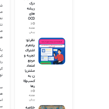
درک
شن
ریشه
مش
های
نم
OCD
3
نت
هفته
مش
پیش
هم
نظرتو؛
پلتفرم
یک
اشتراک
تجربه و
کن
مرجع
دا
اعتماد
کر
مشتریا
نو
ن به
کسب‌وکا
رها
سو
3
هد
هفته
اس
پیش
سو
خلاصه