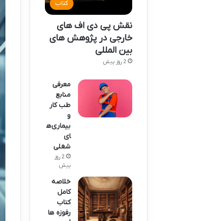
کتاب
نقش پی دی اف های
خارجی در پژوهش های
بین المللی
2 روز پیش
معرفی
منابع
طب کار
و
بیماری‌ه
ای
شغلی
2 روز
پیش
خلاصه
کامل
کتاب
رفوزه ها