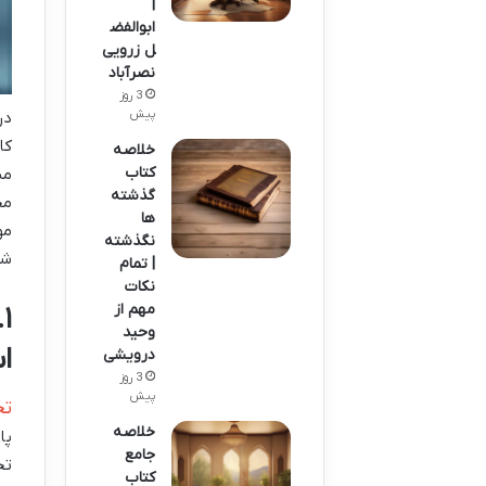
|
ابوالفض
ل زرویی
نصرآباد
3 روز
پیش
در
کا
خلاصه
کتاب
مس
گذشته
مح
ها
مو
نگذشته
شم
| تمام
نکات
مهم از
۱
وحید
ا
درویشی
3 روز
پیش
تح
خلاصه
پا
جامع
تح
کتاب