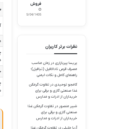
فروش
س
15/04/1405
آ
م
نظرات برتر کاربران
چ
د
پریسا پیربازاری
در
زمان مناسب
مصرف قرص تادالافیل (تیافیل)؛
خ
راهنمای کامل و نکات ایمنی
چ
کامجو توحیدی
در
تفاوت گرمکن
م
غذا صنعتی گازی و برقی برای
خریداران از ادرات و مدارس
شبیر منصور
در
تفاوت گرمکن غذا
صنعتی گازی و برقی برای
خریداران از ادرات و مدارس
آریا خلیلی
در
تفاوت گرمکن غذا