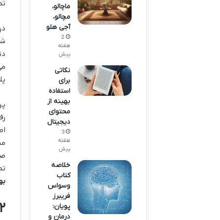
تص
ماچالو،
مچالو،
آجی هلو
در
2
شن
هفته
دن
پیش
می
نکاتی
پل
برای
استفاده
بهینه از
پر
محتوای
رف
دیجیتال
اط
3
هفته
مش
پیش
صد
خلاصه
تص
کتاب
به
وسواس
فریبرز
۲. از ابهام تا وضوح: چالش‌های شناسایی و تدوین پرسش‌ه
پویان:
درمان و