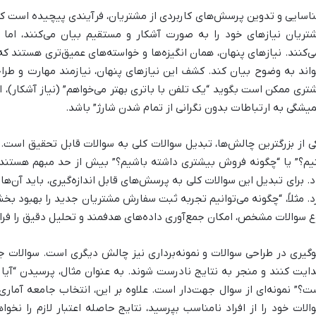
اسایی و تدوین پرسش‌های کاربردی از مشتریان، فرآیندی پیچیده است که
تریان نیازهای خود را به صورت آشکار و مستقیم بیان می‌کنند، اما 
ی‌کنند. نیازهای پنهان، همان انگیزه‌ها و خواسته‌های عمیق‌تری هستند ک
واند به وضوح بیان کند. کشف این نیازهای پنهان، نیازمند مهارت و طر
تری ممکن است بگوید “یک تلفن با باتری بهتر می‌خواهم” (نیاز آشکار)، 
یشگی به ارتباطات بدون نگرانی از تمام شدن شارژ” باشد.
ی از بزرگترین چالش‌ها، تبدیل سوالات کلی به سوالات قابل تحقیق است. س
یم؟” یا “چگونه فروش بیشتری داشته باشیم؟” بیش از حد مبهم هستند و
د. برای تبدیل این سوالات کلی به پرسش‌های قابل اندازه‌گیری، باید آن‌
د. مثلاً، “چگونه می‌توانیم تجربه ثبت سفارش مشتریان جدید را بهبود بخ
ع سوالات مشخص، امکان جمع‌آوری داده‌های هدفمند و تحلیل دقیق را فراه
گیری در طراحی سوالات و نمونه‌برداری نیز چالش دیگری است. سوالات جه
ایت کنند و منجر به نتایج نادرست شوند. به عنوان مثال، پرسیدن “آیا
ت؟” نمونه‌ای از سوال جهت‌دار است. علاوه بر این، انتخاب جامعه آماری
الات خود را از افراد نامناسب بپرسید، نتایج حاصله اعتبار لازم را نخو