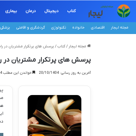
کتاب
دیجیتال
درمان
بیماری
مجله لیجار
اقتصادی
خانواده
تکنولوژی
گردشگری و اقامتی
پزشکی
مجله لیجار
/
کتاب
/
پرسش های پرتکرار مشتریان در راب
پرسش های پرتکرار مشتریان در را
آخرین به روز رسانی: 20/10/1404
خواندن این مطلب 14 دقیقه زمان میبرد
پر
مس
هد
ای
ده