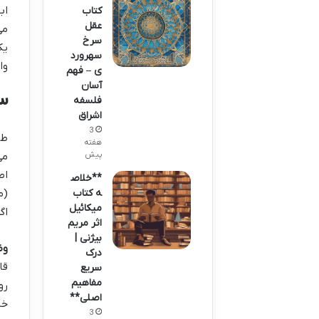
اب
کتاب
عقل
می
سرخ
یک
سهرورد
وا
ی – فهم
آسان
فلسفه
۳. اصول طراحی پرسش‌های استراتژیک
اشراق
3
طر
هفته
پیش
می
اص
**خلاص
ه کتاب
(م
میکائیل
اگ
اثر مریم
بیژنی |
وض
درک
قا
سریع
مفاهیم
رو
اصلی**
خا
3