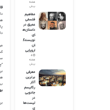
هفته
پیش
قا
دا
مفاهیم
فلسفی
هس
عمیق در
داستان‌ه
دا
ای
نویسندگ
ان
مه
اروپایی
کس
4
سو
هفته
پیش
“چ
بر
معرفی
برترین
هس
آثار
بی
رئالیسم
به
جادویی
در
بر
لیست‌ها
ی