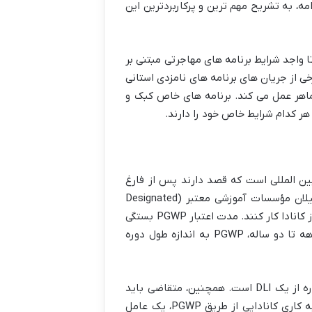
مه، به تشریح مهم ترین و پرکاربردترین این
کار کانادایی لازم را کسب می کنند تا واجد شرایط برنامه های مهاجرتی مبتنی بر
تجربه کاری، سنگ بنای بسیاری از برنامه های اقامت دائم، به ویژه کلاس تجربه کانادایی (CEC) و برخی از جریان های برنامه های نامزدی استانی
ر ماهر عمل می کند. برنامه های خاص کبک و
هر کدام شرایط خاص خود را دارند.
 برای بسیاری از دانشجویان بین المللی است که قصد دارند پس از فارغ
التحصیلی در کانادا بمانند و برای اقامت دائم اقدام کنند. این مجوز کار باز (Open Work Permit) به فارغ التحصیلان مؤسسات آموزشی معتبر (Designated
Learning Institutions – DLI) اجازه می دهد تا بدون نیاز به پیشنهاد شغلی خاص، برای هر کارفرمایی در هر نقطه ای از کانادا کار کنند. مدت اعتبار PGWP بستگی
به طول دوره تحصیلی دارد و می تواند حداکثر تا سه سال باشد؛ به عنوان مثال، برای دوره های تحصیلی هشت ماهه تا دو ساله، PGWP به اندازه طول دوره
شرایط اصلی دریافت PGWP شامل اتمام موفقیت آمیز یک برنامه تحصیلی تمام وقت با حداقل هشت ماه طول دوره از یک DLI است. همچنین، متقاضی باید
ظرف ۱۸۰ روز پس از دریافت تأییدیه اتمام تحصیلات از مؤسسه آموزشی خود، برای این مجوز اقدام کند. کسب تجربه کاری کانادایی از طریق PGWP، یک عامل