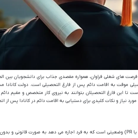
 فرصت های شغلی فراوان، همواره مقصدی جذاب برای دانشجویان بین المل
یلی موقت به اقامت دائم پس از فارغ التحصیلی است. دولت کانادا م
ت تا این فارغ التحصیلان بتوانند به نیروی کار متخصص و مقیم دائم ا
ورد نیاز و نکات کلیدی برای دستیابی به اقامت دائم در کانادا پس از اتم
اقامت دائم کانادا (Permanent Residency یا PR) وضعیتی است که به فرد اجازه می دهد به صور