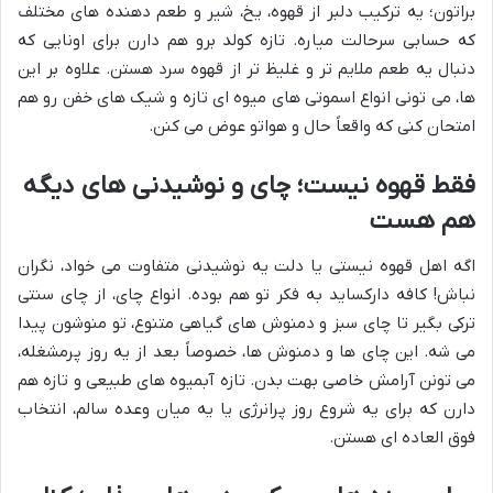
براتون؛ یه ترکیب دلبر از قهوه، یخ، شیر و طعم دهنده های مختلف
که حسابی سرحالت میاره. تازه کولد برو هم دارن برای اونایی که
دنبال یه طعم ملایم تر و غلیظ تر از قهوه سرد هستن. علاوه بر این
ها، می تونی انواع اسموتی های میوه ای تازه و شیک های خفن رو هم
امتحان کنی که واقعاً حال و هواتو عوض می کنن.
فقط قهوه نیست؛ چای و نوشیدنی های دیگه
هم هست
اگه اهل قهوه نیستی یا دلت یه نوشیدنی متفاوت می خواد، نگران
نباش! کافه دارکساید به فکر تو هم بوده. انواع چای، از چای سنتی
ترکی بگیر تا چای سبز و دمنوش های گیاهی متنوع، تو منوشون پیدا
می شه. این چای ها و دمنوش ها، خصوصاً بعد از یه روز پرمشغله،
می تونن آرامش خاصی بهت بدن. تازه آبمیوه های طبیعی و تازه هم
دارن که برای یه شروع روز پرانرژی یا یه میان وعده سالم، انتخاب
فوق العاده ای هستن.