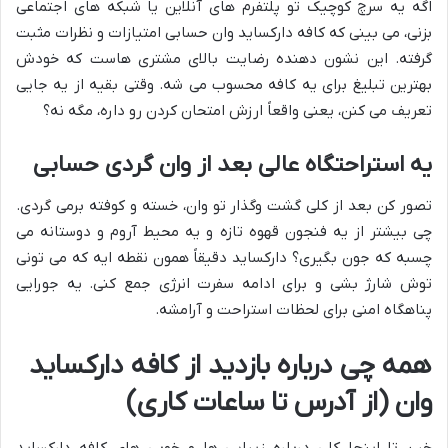
اگه یه سرچ کوچیک تو پلتفرم های آنلاین یا شبکه های اجتماعی
بزنی، می بینی که کافه دارکساید وان حسابی امتیازات و نظرات مثبت
گرفته. این نشون دهنده رضایت بالای مشتری هاست که خودش
بهترین تبلیغ برای یه کافه محسوب می شه. وقتی بقیه از یه جایی
تعریف می کنن، یعنی واقعاً ارزش امتحان کردن رو داره، مگه نه؟
یه استراحتگاه عالی بعد از وان گردی حسابی
تصور کن بعد از کلی گشت وگذار تو وان، خسته و کوفته برمی گردی.
چی بیشتر از یه فنجون قهوه تازه و یه محیط آروم و دوستانه می
چسبه که جون بگیری؟ دارکساید دقیقاً همون نقطه ایه که می تونی
توش شارژ بشی و برای ادامه سفرت انرژی جمع کنی. یه جورایی
پناهگاه امنی برای لحظات استراحت و آرامشه.
همه چی درباره بازدید از کافه دارکساید
وان (از آدرس تا ساعات کاری)