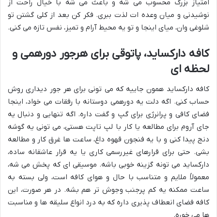
امتیاز بزرگ محسوب می شه و باعث می شه با خیال راحت از
نوشیدنی و میان وعده ات لذت ببری. فکر کن بعد از کلی گشتن تو
شلوغی وان، میای اینجا و تو یه محیط آرام و تمیز، نفس تازه می کنی.
کافه دارکساید، پاتوقی برای هرجور دورهمی و
لحظه ای
کافه دارکساید همون جاییه که می تونی برای هر جور دیداری روش
حساب کنی. اگه دلت یه دورهمی دوستانه با رفقات می خواد، اینجا
فضای کافی و پرانرژی برای گپ و گفت داره. اگه تنهایی و دنبال یه
جای آروم برای مطالعه یا کار با لپ تاپت هستی، می تونی یه گوشه
دنج پیدا کنی و با یه فنجون قهوه داغ، ساعت ها غرق کار و مطالعه
بشی. حتی برای قرارهای غیررسمی کاری یا یه قرار عاشقانه ساده،
دارکساید می تونه گزینه خوبی باشه. موسیقی ای که پخش می شه،
معمولاً ملایم و متناسب با حال و هوای کافه است، ولی بسته به
ساعت ممکنه یه کم پرجنب وجوش تر هم بشه. در هر صورت، این
کافه فضای انعطاف پذیری داره که به درد انواع سلیقه ها و مناسبت
ها می خوره.