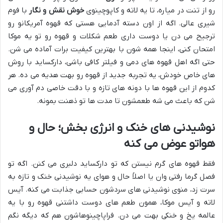
رو از تنت در میاره، تا یه لاته و کاپوچینوی
خوش نقش و نگار
با فوم
شیری عالی. اگه از اون دسته آدمایی هستی که قهوه آمریکانو رو
ترجیح می دن یا دوست داری طعم شکلات و قهوه رو تو یه موکا
امتحان کنی، اینجا همه شون با بهترین کیفیت برات آماده می شن.
حتی اگه اهل قهوه های دمی و فیلتر کافی باشی، دارکساید با روش
های خاص خودش، یه تجربه جدید از قهوه رو بهت هدیه می ده. هر
کدوم از این قهوه ها با دونه های تازه و با دقت خاصی دم آوری می
شن که باعث می شه طعمشون تا مدت ها تو ذهنت بمونه.
نوشیدنی های خنک و انرژی بخش؛ حال و
هواتو عوض می کنه
فقط قهوه های گرم نیستن که تو دارکساید دلبری می کنن. اگه تو
فصل گرما رفتی وان یا اصلاً حال و هوای یه نوشیدنی خنک و تازه به
سرت زد، منوی نوشیدنی های سردشون حسابی جذابت می کنه. آیس
لاته و آیس موکا، همون طعم های دوست داشتنی قهوه رو با یه
عالمه یخ و خنکی بهت می دن. فراپاچینوهاشون هم که دیگه نگم