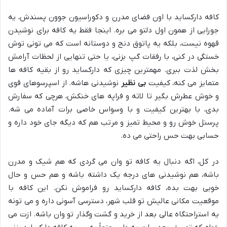
کافه دارکساید با اون فضای مدرن و دکوراسیون جوون پسندش، یه
جورایی از همون اول دلتو می بره. اینجا فقط یه کافه برای نوشیدن
قهوه نیست، بلکه یه پاتوق دنج و دوستانه است که می تونی توش
خستگی در کنی، با رفقات گپ بزنی، یا حتی تنهایی از لحظات آرامش
بخش لذت ببری. مهمترین چیزی که دارکساید رو از بقیه کافه ها
متمایز می کنه، کیفیت
بی نظیر
نوشیدنی هاشه. از اسپرسوهای قوی
و خوش عطرش بگیر تا لاته و فراپه های خنکش، هرچی که سفارش
بدی، با بهترین کیفیت و با وسواس خاصی برات آماده می شه.
پرسنل خوش رو و محیط تمیز و مرتب هم که دیگه جای خود داره و
حسابی بهت حس راحتی می ده.
در کل، اگه دنبال یه کافه تو وان می گردی که هم شیک و مدرن
باشه، هم نوشیدنی های درجه یک داشته باشه و هم حس و حال
خوبی بهت بده، کافه دارکساید رو فراموش نکن. این کافه با
موقعیت مکانی عالیش تو قلب شهر، دسترسی آسونی داره و می تونه
یه استراحتگاه عالی بعد از خرید و گشت وگذار تو وان باشه. ازت می