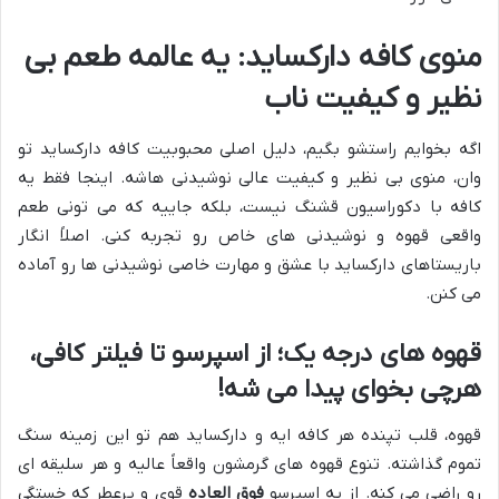
منوی کافه دارکساید: یه عالمه طعم بی
نظیر و کیفیت ناب
اگه بخوایم راستشو بگیم، دلیل اصلی محبوبیت کافه دارکساید تو
وان، منوی بی نظیر و کیفیت عالی نوشیدنی هاشه. اینجا فقط یه
کافه با دکوراسیون قشنگ نیست، بلکه جاییه که می تونی طعم
واقعی قهوه و نوشیدنی های خاص رو تجربه کنی. اصلاً انگار
باریستاهای دارکساید با عشق و مهارت خاصی نوشیدنی ها رو آماده
می کنن.
قهوه های درجه یک؛ از اسپرسو تا فیلتر کافی،
هرچی بخوای پیدا می شه!
قهوه، قلب تپنده هر کافه ایه و دارکساید هم تو این زمینه سنگ
تموم گذاشته. تنوع قهوه های گرمشون واقعاً عالیه و هر سلیقه ای
رو راضی می کنه. از یه اسپرسو
فوق العاده
قوی و پرعطر که خستگی