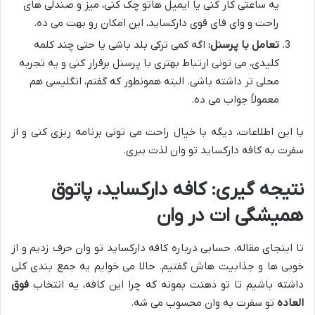
یه ساعتی کار کنی یا ایمیل هاتو چک کنی، میز و صندلی های
راحت و وای فای قوی دارکساید، این امکان رو بهت می ده.
تعامل با پرسنل:
اگه کمی ترکی بلد باشی یا حتی چند کلمه
کلیدی، می تونی ارتباط بهتری با پرسنل برقرار کنی و یه تجربه
محلی تر داشته باشی. البته همونطور که گفتم، انگلیسی هم
معمولاً جواب می ده.
با این اطلاعات، دیگه با خیال راحت می تونی برنامه ریزی کنی و از
سفرت به کافه دارکساید تو وان لذت ببری.
نتیجه گیری: کافه دارکساید، پاتوق
همیشگی ات در وان
تا اینجای مقاله، حسابی درباره کافه دارکساید تو وان حرف زدیم و از
خوبی ها و جذابیت هاش گفتیم. حالا می خوایم یه جمع بندی کلی
داشته باشیم تا تو ذهنت بمونه که چرا این کافه، یه انتخاب
فوق
العاده
تو سفرت به وان محسوب می شه.