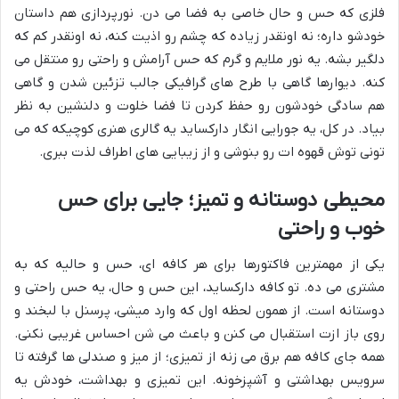
فلزی که حس و حال خاصی به فضا می دن. نورپردازی هم داستان
خودشو داره؛ نه اونقدر زیاده که چشم رو اذیت کنه، نه اونقدر کم که
دلگیر بشه. یه نور ملایم و گرم که حس آرامش و راحتی رو منتقل می
کنه. دیوارها گاهی با طرح های گرافیکی جالب تزئین شدن و گاهی
هم سادگی خودشون رو حفظ کردن تا فضا خلوت و دلنشین به نظر
بیاد. در کل، یه جورایی انگار دارکساید یه گالری هنری کوچیکه که می
تونی توش قهوه ات رو بنوشی و از زیبایی های اطراف لذت ببری.
محیطی دوستانه و تمیز؛ جایی برای حس
خوب و راحتی
یکی از مهمترین فاکتورها برای هر کافه ای، حس و حالیه که به
مشتری می ده. تو کافه دارکساید، این حس و حال، یه حس راحتی و
دوستانه است. از همون لحظه اول که وارد میشی، پرسنل با لبخند و
روی باز ازت استقبال می کنن و باعث می شن احساس غریبی نکنی.
همه جای کافه هم برق می زنه از تمیزی؛ از میز و صندلی ها گرفته تا
سرویس بهداشتی و آشپزخونه. این تمیزی و بهداشت، خودش یه