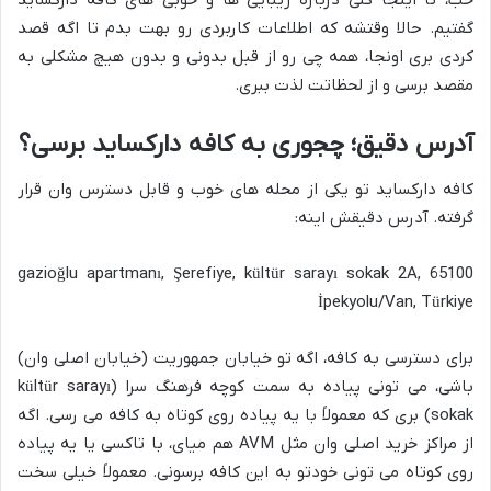
خب، تا اینجا کلی درباره زیبایی ها و خوبی های کافه دارکساید
گفتیم. حالا وقتشه که اطلاعات کاربردی رو بهت بدم تا اگه قصد
کردی بری اونجا، همه چی رو از قبل بدونی و بدون هیچ مشکلی به
مقصد برسی و از لحظاتت لذت ببری.
آدرس دقیق؛ چجوری به کافه دارکساید برسی؟
کافه دارکساید تو یکی از محله های خوب و قابل دسترس وان قرار
گرفته. آدرس دقیقش اینه:
gazioğlu apartmanı, Şerefiye, kültür sarayı sokak 2A, 65100
İpekyolu/Van, Türkiye
برای دسترسی به کافه، اگه تو خیابان جمهوریت (خیابان اصلی وان)
باشی، می تونی پیاده به سمت کوچه فرهنگ سرا (kültür sarayı
sokak) بری که معمولاً با یه پیاده روی کوتاه به کافه می رسی. اگه
از مراکز خرید اصلی وان مثل AVM هم میای، با تاکسی یا یه پیاده
روی کوتاه می تونی خودتو به این کافه برسونی. معمولاً خیلی سخت