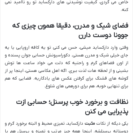
خاص می گردی، کیفیت نوشیدنی های دارکساید تو رو ناامید نمی
کنه.
فضای شیک و مدرن، دقیقا همون چیزی که
جوونا دوست دارن
وقتی وارد دارکساید میشی، حس می کنی تو یه کافه اروپایی یا یه
جای خیلی شیک و مدرن هستی. دکوراسیونش حسابی جوان پسنده و
از اون فضاهای گرم و راحتیه که دلت می خواد ساعت ها توش
بشینی و از لحظه هات لذت ببری. اگه اهل عکاسی هستی، اینجا پر از
گوشه های قشنگ برای گرفتن عکس های یادگاریه. فضایی که هم
برای تنهایی خوبه، هم برای دورهمی های شلوغ.
نظافت و برخورد خوب پرسنل؛ حسابی ازت
پذیرایی می کنن
یکی دیگه از نکات
مثبت
دارکساید، تمیزی محیط و البته برخورد گرم و
دوستانه پرسنلشه. اینجا همه چیز مرتب و تمیزه و پرسنل هم با