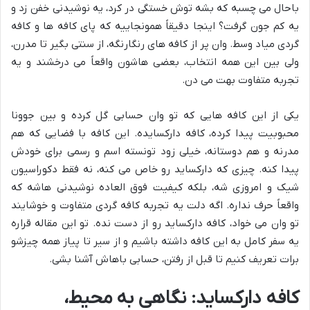
باحال می چسبه که بشه توش خستگی در کرد، یه نوشیدنی خفن زد و
یه کم جون گرفت؟ اینجا دقیقاً همونجاییه که پای کافه ها و کافه
گردی میاد وسط. وان پر از کافه های رنگارنگه، از سنتی بگیر تا مدرن،
ولی بین این همه انتخاب، بعضی هاشون واقعاً می درخشند و یه
تجربه متفاوت بهت می دن.
یکی از این کافه هایی که تو وان حسابی گل کرده و بین جوونا
محبوبیت پیدا کرده، کافه دارکسایده. این کافه با فضایی که هم
مدرنه و هم دوستانه، خیلی زود تونسته اسم و رسمی برای خودش
پیدا کنه. چیزی که دارکساید رو خاص می کنه، نه فقط دکوراسیون
شیک و امروزی شه، بلکه کیفیت فوق العاده نوشیدنی هاشه که
واقعاً حرف نداره. اگه دلت یه تجربه کافه گردی متفاوت و خوشایند
تو وان می خواد، کافه دارکساید رو از دست نده. تو این مقاله قراره
یه سفر کامل به این کافه داشته باشیم و از سیر تا پیاز همه چیزشو
برات تعریف کنیم تا قبل از رفتن، حسابی باهاش آشنا بشی.
کافه دارکساید: نگاهی به محیط،