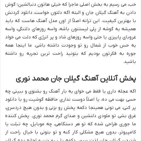
خب، می رسیم به بخش اصلی ماجرا که خیلی هاتون دنبالشین؛ گوش
دادن به آهنگ گیلان جان و البته اگه دلتون خواست، دانلود کردنش
با بهترین کیفیت. این ترانه اصلاً از اون مدل آهنگ هاست که باید
همیشه یه گوشه از پلی لیستتون باشه، واسه روزهای دلتنگی، واسه
غروبای پاییزی یا حتی واسه روزهای شاد و پر انرژی که دلت می خواد
یه حس خوب از شمال رو تو وجودت داشته باشی. ما اینجا همه
جوره به فکرتون بودیم که بتونید راحت ترین تجربه رو داشته
باشید.
پخش آنلاین آهنگ گیلان جان محمد نوری
اگه عجله داری یا فقط می خوای یه بار آهنگ رو بشنوی و ببینی چه
حسی بهت می ده، یا اصلاً دوست نداری حافظه گوشیت رو با دانلود
پر کنی، می تونی همینجا دکمه پخش رو بزنی و بدون هیچ دردسری،
غرق بشی تو ملودی دلنشین و صدای گرم محمد نوری. پخش کننده
ما جوری طراحی شده که تو هر دستگاهی، چه موبایل، چه تبلت یا
کامپیوتر، بدون هیچ مشکلی کار کنه و تو بتونی با خیال راحت از
شنیدن گیلان جان لذت ببری. دکمه پلی رو بزن و اجازه بده گیلان