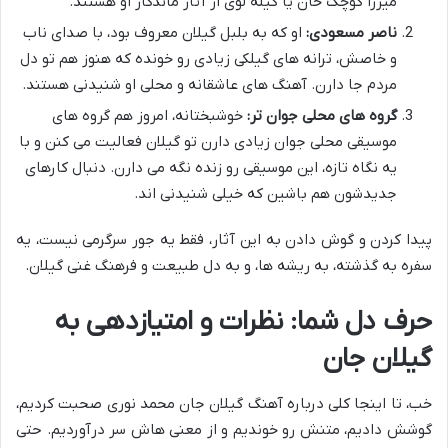
میرزا کوچک خان یا گیله لوی از آثار ماندگار او هستند.
ناصر مسعودی:
او که به بلبل گیلان معروف بود، با صدای ناب
و خاصش، ترانه های گیلکی زیادی رو خونده که هنوز هم تو دل
مردم جا دارن. آهنگ های عاشقانه و محلی او شنیدنی هستند.
گروه های محلی جوان تر:
خوشبختانه، امروز هم گروه های
موسیقی محلی جوان زیادی دارن تو گیلان فعالیت می کنن و با
یه نگاه تازه، این موسیقی رو زنده نگه می دارن. دنبال کارهای
جدیدشون هم باشین که خیلی شنیدنی اند.
پیدا کردن و گوش دادن به این آثار، فقط یه جور سرگرمی نیست، یه
سفره به گذشته، به ریشه ها، و به دل طبیعت و فرهنگ غنی گیلان.
حرف دل شما: نظرات و امتیازدهی به
گیلان جان
خب، تا اینجا کلی درباره آهنگ گیلان جان محمد نوری صحبت کردیم،
گوشش دادیم، متنش رو خوندیم و از معنی هاش سر درآوردیم. حتی