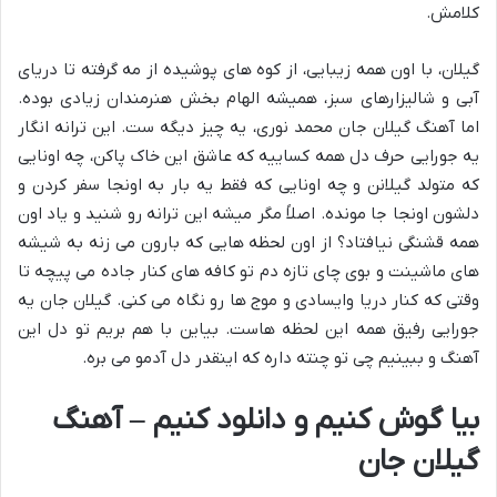
کلامش.
گیلان، با اون همه زیبایی، از کوه های پوشیده از مه گرفته تا دریای
آبی و شالیزارهای سبز، همیشه الهام بخش هنرمندان زیادی بوده.
اما آهنگ گیلان جان محمد نوری، یه چیز دیگه ست. این ترانه انگار
یه جورایی حرف دل همه کساییه که عاشق این خاک پاکن، چه اونایی
که متولد گیلانن و چه اونایی که فقط یه بار به اونجا سفر کردن و
دلشون اونجا جا مونده. اصلاً مگر میشه این ترانه رو شنید و یاد اون
همه قشنگی نیافتاد؟ از اون لحظه هایی که بارون می زنه به شیشه
های ماشینت و بوی چای تازه دم تو کافه های کنار جاده می پیچه تا
وقتی که کنار دریا وایسادی و موج ها رو نگاه می کنی. گیلان جان یه
جورایی رفیق همه این لحظه هاست. بیاین با هم بریم تو دل این
آهنگ و ببینیم چی تو چنته داره که اینقدر دل آدمو می بره.
بیا گوش کنیم و دانلود کنیم – آهنگ
گیلان جان