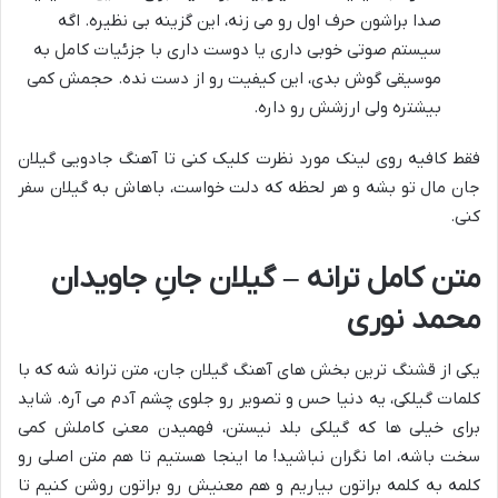
صدا براشون حرف اول رو می زنه، این گزینه بی نظیره. اگه
سیستم صوتی خوبی داری یا دوست داری با جزئیات کامل به
موسیقی گوش بدی، این کیفیت رو از دست نده. حجمش کمی
بیشتره ولی ارزشش رو داره.
فقط کافیه روی لینک مورد نظرت کلیک کنی تا آهنگ جادویی گیلان
جان مال تو بشه و هر لحظه که دلت خواست، باهاش به گیلان سفر
کنی.
متن کامل ترانه – گیلان جانِ جاویدان
محمد نوری
یکی از قشنگ ترین بخش های آهنگ گیلان جان، متن ترانه شه که با
کلمات گیلکی، یه دنیا حس و تصویر رو جلوی چشم آدم می آره. شاید
برای خیلی ها که گیلکی بلد نیستن، فهمیدن معنی کاملش کمی
سخت باشه، اما نگران نباشید! ما اینجا هستیم تا هم متن اصلی رو
کلمه به کلمه براتون بیاریم و هم معنیش رو براتون روشن کنیم تا