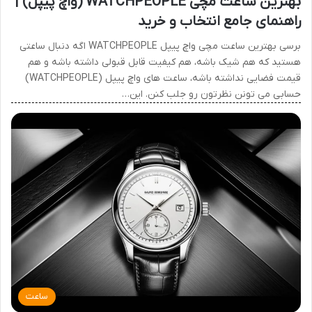
بهترین ساعت مچی WATCHPEOPLE (واچ پیپل) |
راهنمای جامع انتخاب و خرید
برسی بهترین ساعت مچی واچ پیپل WATCHPEOPLE اگه دنبال ساعتی
هستید که هم شیک باشه، هم کیفیت قابل قبولی داشته باشه و هم
قیمت فضایی نداشته باشه، ساعت های واچ پیپل (WATCHPEOPLE)
حسابی می تونن نظرتون رو جلب کنن. این…
ساعت