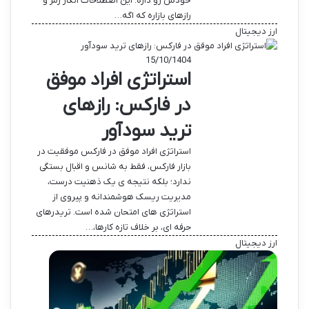
خودش رو داره. این اصطلاحات انگار رمز و
رازهای بازاره که اگه…
ارز دیجیتال
15/10/1404
استراتژی افراد موفق
در فارکس: رازهای
ترید سودآور
استراتژی افراد موفق در فارکس موفقیت در
بازار فارکس، فقط به شانس و اقبال بستگی
ندارد؛ بلکه نتیجه ی یک ذهنیت درست،
مدیریت ریسک هوشمندانه و پیروی از
استراتژی های امتحان شده است. تریدرهای
حرفه ای، بر خلاف تازه کارها،…
ارز دیجیتال