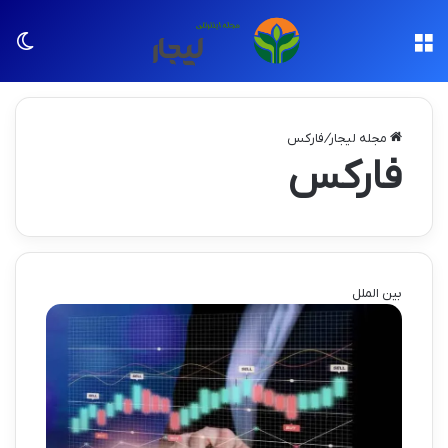
منو
تغی
مجله لیجار
/
فارکس
فارکس
بین الملل