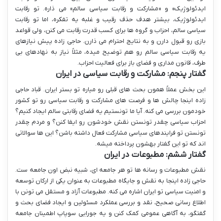
ایدئولوژیک» و «مشارکت و رقابت سیاسی سالم» می ذاره. تو رقابت
ایدئولوژیک، بیشتر هدف حذف رقیب و غلبه یه تفکره، اما تو رقابت
سیاسی سالم، احزاب و گروه ها برای کسب قدرت رقابت می کنن، ولی قواعد
بازی رو قبول دارن و به نتایج احترام می ذارن. حاجی زاده پیش نیازهای
یه رقابت سیاسی سالم رو هم توضیح میده، مثلاً نیاز به نهادهای بی
طرف، قانون مداری و فضای باز برای فعالیت احزاب.
گفتار پنجم: مشارکت و رقابت سیاسی در ایران
این بخش عملاً همون بحث های قبلی رو میاره تو بستر ایران. قباد حاجی
زاده اینجا چالش ها و فرصت های مشارکت و رقابت سیاسی رو تو کشور
خودمون بررسی می کنه. آیا ما تونستیم یه فضای رقابتی سالم ایجاد کنیم؟
احزاب سیاسی چقدر تونستن نقش خودشون رو ایفا کنن؟ و مردم چقدر
تونستن تو فرایندهای سیاسی مشارکت فعال داشته باشن؟ این ها سوالاتی
اند که تو این گفتار بهشون پرداخته میشه.
گفتار ششم: مطبوعات در ایران
نقش مطبوعات و رسانه ها تو هر جامعه ای، شبیه نبض اون جامعه ست.
حاجی زاده اینجا به نقش و جایگاه مطبوعات به عنوان یکی از ارکان توسعه
و امنیت سیاسی تو ایران اشاره می کنه. مطبوعات آزاد و مستقل می تونن با
اطلاع رسانی صحیح، نقد و بررسی عملکرد مسئولین و ایجاد فضای بحث و
گفتگو، به آگاهی عمومی کمک کنن و یه جورایی سوپاپ اطمینان جامعه