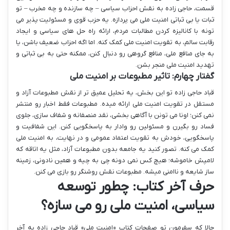
قسمت، حاجی زاده به نقش احزاب سیاسی – چه سازنده و چه مخرب – تو
ثبات یا بی ثباتی امنیت ملی می پردازه. یه حزب قوی و مسئولیت پذیر می
تونه با کانالیزه کردن مطالبات مردم، ارائه راه حل های سیاسی و ایجاد
رقابت سالم، به تقویت امنیت ملی کمک کنه. اما اگه احزاب ضعیف باشن، یا
به جای منافع ملی، منافع گروهی رو دنبال کنن، ممکنه حتی به بی ثباتی و
تهدید امنیت ملی منجر بشن.
گفتار چهارم: تاثیر مطبوعات بر امنیت ملی
قباد حاجی زاده تو این بخش، یه تحلیل عمیق تر از نقش مطبوعات آزاد و
مستقل در تقویت امنیت ملی ارائه میده. مطبوعات فقط اخبار رو منتشر
نمی کنن؛ اونا می تونن با آگاهی بخشی، نقد منصفانه و شفاف سازی، جلوی
فساد رو بگیرن و مسئولین رو وادار به پاسخگویی کنن. این شفافیت و
پاسخگویی، خودش به تقویت اعتماد عمومی و در نهایت، به امنیت ملی
کمک می کنه. تصور کنید یه جامعه بدون مطبوعات آزاد، مثل یه اتاقه که
لامپش خاموشه؛ هیچ کس نمی دونه چی به چیه و همین نادونی، زمینه
ساز شایعه و ناامنی میشه. مطبوعات نقش روشنگر رو بازی می کنن.
حرف آخر کتاب: چطور توسعه
سیاسی، امنیت ملی رو می سازه؟
حالا که سفرمون تو صفحات کتاب «امنیت ملی» قباد حاجی زاده به آخر