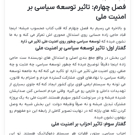
فصل چهارم: تاثیر توسعه سیاسی بر
امنیت ملی
و بالاخره می رسیم به فصل چهارم که قلب کتاب محسوب میشه؛ اینجا
قباد حاجی زاده حسابی روی استدلال محوری اش تمرکز می کنه و به ما
نشون میده که
توسعه سیاسی چطور روی امنیت ملی تاثیر می ذاره
.
گفتار اول: تاثیر توسعه سیاسی بر امنیت ملی
این بخش در واقع جمع بندی اصلی و استدلال های نویسنده ست. حاجی
زاده اینجا دقیقاً توضیح میده که چطور توسعه سیاسی، چه مثبت و چه
منفی، روی امنیت ملی تاثیر می ذاره. او تاکید می کنه که یه جامعه توسعه
یافته سیاسی، با نهادهای قوی، مشارکت گسترده مردم و احترام به قانون،
می تونه یه سیستم ایمنی قوی برای کشور ایجاد کنه که جلوی بسیاری از
تهدیدات داخلی و خارجی رو می گیره. وقتی مردم احساس کنن صدایشان
شنیده میشه و در سرنوشت کشور سهیم هستند، امنیت ملی به یک پروژه
مشترک تبدیل میشه و نه صرفاً وظیفه دولت. این بخش شبیه به وصل
کردن تکه های پازله که در نهایت تصویر کاملی از رابطه این دو مفهوم رو
بهمون نشون میده.
گفتار سوم: تاثیر احزاب بر امنیت ملی
احزاب سیاسی، ستون فقرات هر سیستم دموکراتیک هستند. تو این