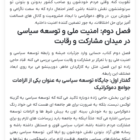
تقویت کنه. وقتی مردم خودشون رو صاحب کشور بدونن و بتونن تو
سرنوشتشون نقش داشته باشن، کمتر احتمال داره که به سمت ناآرامی و
شورش برن. در واقع، دموکراسی با ایجاد مشروعیت و کانال های مسالمت
آمیز برای حل اختلافات، یه جور تضمین کننده امنیت داخلیه.
فصل دوم: امنیت ملی و توسعه سیاسی
در میدان مشارکت و رقابت
فصل دوم کتاب، حسابی وارد جزئیات میشه و رابطه توسعه سیاسی و
امنیت ملی رو با تمرکز بر مشارکت و رقابت سیاسی بررسی می کنه. قباد حاجی
زاده تو این فصل، مثل یه کارگردان ماهر، دوربینشو می بره روی ابعاد
مختلف این رابطه.
گفتار اول: جایگاه توسعه سیاسی به عنوان یکی از الزامات
جوامع دموکراتیک
تو این بخش، حاجی زاده دوباره تاکید می کنه که توسعه سیاسی یه گزینه
لوکس نیست، بلکه یه ضرورت برای هر جامعه ای هست که می خواد رنگ
دموکراسی رو به خودش ببینه. اون به پیش شرط ها و الزامات توسعه
سیاسی اشاره می کنه؛ مثلاً اینکه یه جامعه باید زیرساخت های لازم رو برای
مشارکت مردم داشته باشه، احزاب سیاسی قوی و مستقل داشته باشه و
رسانه های آزاد بتونن نقش خودشون رو ایفا کنن. توسعه سیاسی یعنی
اینکه ساختارهای سیاسی جامعه، ظرفیت لازم برای پاسخگویی به نیازها و