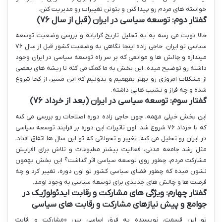
خواسته های مردم رو پیدا کنن و بتونن تغییرات رو مدیریت کنن.
گفتار دوم: توسعه سیاسی در ایران (قبل از سال ۷۶)
حالا نوبت می رسه به یه تحلیل تاریخ گرایانه و بررسی وضعیت توسعه
سیاسی تو ایران. حاجی زاده اینجا نگاهی به وضعیت کشور قبل از سال ۷۶
میندازه و چالش ها و موانعی که بر سر راه توسعه سیاسی در ایران وجود
داشته رو توضیح میده. این بخش به ما کمک می کنه تا ریشه های بعضی
از مشکلات امروزی رو بهتر بفهمیم و بدونیم که این مسیر، از کجا شروع
شده و چه فراز و نشیب هایی داشته.
گفتار سوم: توسعه سیاسی در ایران (بعد از خرداد ۷۶)
این بخش خیلی مهمه، چون حاجی زاده دوره اصلاحات رو بررسی می کنه
که با خرداد ۷۶ شروع شد. اون تاثیرات این دوره بر فرایند توسعه سیاسی
در ایران رو تحلیل می کنه. تغییر و تحولاتی که تو این سال ها اتفاق افتاد،
مثل رشد جامعه مدنی، فعالیت بیشتر مطبوعات و تلاش برای افزایش
مشارکت مردم، چطور روی توسعه سیاسی اثر گذاشت؟ این بخش بهمون
نشون میده که چطور فضای سیاسی کشور تو اون دوره، تغییر کرد و چه
فرصت ها و چالش های جدیدی برای توسعه سیاسی به وجود اومد.
گفتار چهارم: ویژگی های مشارکت و رقابت ایدئولوژیک در
جوامع و پیش نیازهای مشارکت و رقابت های سیاسی
تو این قسمت، نویسنده یه فرق اساسی بین «مشارکت و رقابت