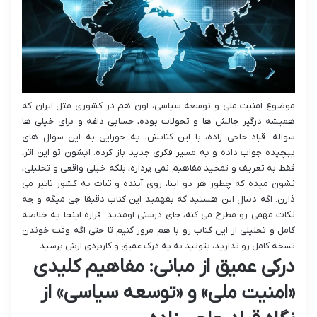
موضوع امنیت ملی و توسعه سیاسی، اون هم در کشوری مثل ایران که
همیشه درگیر چالش ها و تحولات بوده، حسابی داغه و برای خیلی ها
سواله. قباد حاجی زاده، با این کتابش، یه جورایی به این سوال های
پیچیده جواب داده و یه مسیر فکری جدید باز کرده. ایشون تو این اثر،
فقط به تعریف و تمجید مفاهیم نمی پردازه، بلکه خیلی واقعی و تحلیلی،
نشون میده که چطور هر دو اینا، روی آینده و ثبات یه کشور تاثیر می
ذارن. اگه دنبال این هستید که بفهمید این کتاب دقیقا چی میگه و چه
نکات مهمی رو مطرح می کنه، جای درستی اومدید. قراره اینجا یه خلاصه
کامل و تحلیلی از این کتاب رو با هم مرور کنیم تا حتی اگه وقت خوندن
نسخه کامل رو ندارید، بتونید به یه درک عمیق و کاربردی ازش برسید.
درکی عمیق از مبانی: مفاهیم کلیدی
«امنیت ملی» و «توسعه سیاسی» از