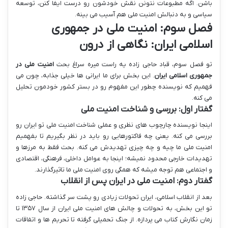
باشن. اگه مطبوعات نتونن نقش خودشون رو درست ایفا کنن، توسعه
سیاسی و به دنبالش امنیت ملی هم آسیب می بینه.
فصل سوم: امنیت ملی در جمهوری
اسلامی ایران: نگاهی از درون
تو فصل سوم، قباد حاجی زاده یه راست میره سراغ بحث
امنیت ملی در
جمهوری اسلامی ایران
. این بخش برای ما ایرانی ها خیلی جذابه، چون می
فهمیم که نویسنده چطور این مفهوم رو در بستر کشور خودمون تحلیل
می کنه.
گفتار اول: بررسی و شناخت امنیت ملی
اینجا نویسنده چارچوب های نظری و عملی شناخت امنیت ملی تو ایران رو
بررسی می کنه. یعنی چه فاکتورهایی رو باید در نظر بگیریم تا بفهمیم
امنیت ملی ما چیه و چه چیزی تهدیدش می کنه. بحث فقط به مرزها و
تهدیدات خارجی محدود نمیشه؛ اینجا به عوامل داخلی، فرهنگی، اقتصادی
و اجتماعی هم توجه میشه که همگی روی امنیت ملی ما تاثیرگذارند.
گفتار دوم: امنیت ملی در ایران پس از انقلاب
بعد از انقلاب اسلامی، ایران تحولات زیادی رو پشت سر گذاشته. حاجی زاده
تو این بخش، به تحولات و چالش های امنیت ملی ایران از سال ۱۳۵۷ تا
زمان نگارش کتاب می پردازه. از جنگ تحمیلی گرفته تا تحریم ها و اتفاقات