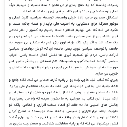
رسیده، وقتشه که یه جمع بندی از کل ماجرا داشته باشیم و ببینیم حرف
اصلی نویسنده چی بوده و این کتاب چه چیزی رو به ما یاد میده.
استدلال محوری حاجی زاده خیلی واضحه:
توسعه سیاسی، کلید اصلی و
موتور محرکه برای دستیابی به امنیت ملی پایدار و همه جانبه ست.
او
تاکید می کنه که نمی تونیم انتظار داشته باشیم یه کشور از نظر نظامی
قوی باشه، ولی از نظر سیاسی عقب افتاده یا ضعیف. این دو مثل دو روی
یک سکه اند و اگر یکی لنگ بزنه، اون یکی هم به مشکل می خوره. یه
جامعه با توسعه سیاسی قوی، یعنی جامعه ای که توش نهادهای سیاسی
کارآمد باشن، مردم تو تصمیم گیری ها نقش فعال داشته باشن، احزاب
سیاسی آزادانه فعالیت کنن، و مطبوعات هم مستقل و روشنگر باشن. این
جور جامعه ای، خودش یه سپر دفاعی قوی در برابر انواع تهدیدات داخلی و
خارجی می سازه.
چیزی که کتاب قباد حاجی زاده رو از بقیه کارها متمایز می کنه، نگاه جامع و
همه جانبه اش به این موضوعه. اون فقط به تعریف مفاهیم نمی پردازه،
بلکه یه تحلیل عمیق و بومی شده از رابطه این دو مفهوم تو بستر ایران
ارائه میده. این کتاب یه جورایی به ما نشون میده که راه حل بسیاری از
چالش های امنیتی ما، نه فقط تو ابعاد سخت افزاری و نظامی، بلکه تو
تقویت ابعاد نرم افزاری و سیاسی جامعه ست. نویسنده با مطرح کردن
«گفتمان نوین امنیت ملی»، در واقع یه مسیر فکری جدید رو برای آینده
کشور پیشنهاد می کنه که بر پایه مشارکت، شفافیت و مسئولیت پذیری بنا