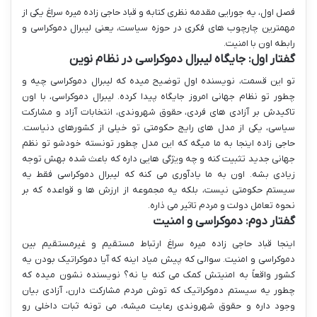
فصل اول، یه جورایی مقدمه نظری کتابه و قباد حاجی زاده میره سراغ یکی از
مهمترین چارچوب های فکری در حوزه سیاست، یعنی لیبرال دموکراسی و
رابطه اون با امنیت.
گفتار اول: جایگاه لیبرال دموکراسی در نظام نوین
تو این قسمت، نویسنده اول توضیح میده که لیبرال دموکراسی چیه و
چطور تو نظام جهانی امروز جایگاه پیدا کرده. لیبرال دموکراسی، با اون
تاکیدش بر آزادی های فردی، حقوق شهروندی، انتخابات آزاد و مشارکت
سیاسی، یکی از مدل های رایج حکومتی تو خیلی از کشورهای دنیاست.
حاجی زاده اینجا به ما میگه که این مدل چطور تونسته خودشو تو نظم
جهانی جدید تثبیت کنه و چه ویژگی هایی داره که باعث شده بهش توجه
زیادی بشه. اون به ما یادآوری می کنه که لیبرال دموکراسی فقط یه
سیستم حکومتی نیست، بلکه یه مجموعه از ارزش ها و قواعده که بر
نحوه تعامل دولت و مردم تاثیر می ذاره.
گفتار دوم: دموکراسی و امنیت
اینجا قباد حاجی زاده میره سراغ ارتباط مستقیم و غیرمستقیم بین
دموکراسی و امنیت. سوالی که پیش میاد اینه که آیا دموکراتیک بودن یه
کشور واقعاً به امنیتش کمک می کنه یا نه؟ نویسنده نشون میده که
چطور یه سیستم دموکراتیک که توش مردم مشارکت دارن، آزادی بیان
وجود داره و حقوق شهروندی رعایت میشه، می تونه ثبات داخلی رو