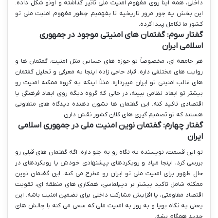
داخلی، همه اینا روی مفهوم امنیت ملی تاثیر گذاشته و اونو شکل داده.
این بخش یه جور مرور تاریخیه تا بفهمیم چطور مفهوم امنیت ملی تو
کشور ما تکامل پیدا کرده.
گفتار سوم: گفتمان های امنیتی موجود در جمهوری
اسلامی ایران
هر جامعه ای، مخصوصاً تو حوزه های حساس مثل امنیت، گفتمان ها و
روایت های مختلفی داره. قباد حاجی زاده اینجا به معرفی و تحلیل گفتمان
های غالب امنیتی تو ایران میپردازه. مثلاً اینکه یه گروه ممکنه امنیت رو
بیشتر تو ابعاد نظامی ببینه، در حالی که گروه دیگه روی ابعاد فرهنگی یا
اقتصادی تاکید کنه. این گفتمان ها نشون دهنده دیدگاه های متفاوتی
هستند که تو تصمیم گیری های کلان کشور نقش دارن.
گفتار چهارم: گفتمان نوین امنیت ملی در جمهوری اسلامی
ایران
تو این قسمت، نویسنده یه نگاه رو به جلو داره. اگه گفتمان های قبلی رو
بررسی کرد، اینجا میاد و رویکردهای پیشنهادی خودش یا رویکردهای در
حال ظهور برای امنیت ملی تو ایران رو مطرح می کنه. این گفتمان نوین
ممکنه شامل تاکید بیشتر بر دیپلماسی، همکاری های منطقه ای، تقویت
اقتصاد مقاومتی، یا افزایش مشارکت داخلی برای تضمین امنیت باشه. این
یعنی یه نگاه پویا و به روز به امنیت ملی که سعی می کنه با چالش های
جدید همگام بشه.