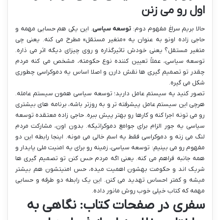
اول رو می زنن
حالا بریم سراغ مفهوم دوم:
توسعه سیاسی
. این یکی هم حسابی مهمه و
حاجی زاده اونو به عنوان یه «متغیر مستقل» مطرح می کنه. یعنی چی
متغیر مستقل؟ یعنی خودش تاثیرگذاره و روی چیزای دیگه اثر می ذاره.
توسعه سیاسی، عملاً تعیین کننده نوع حکومته، مشخص می کنه مردم
چقدر تو تصمیم گیری ها نقش دارن و اصلا اساس یه دموکراسی چطوری
شکل می گیره.
تصور کنید یه سیستم عامل دارید؛ توسعه سیاسی همون سیستم عامله.
هرچی این سیستم عامل پیشرفته تر و به روزتر باشه، برنامه های بیشتری
رو می تونه اجرا کنه و کارها رو بهتر پیش ببره. حاجی زاده معتقده توسعه
سیاسی یه جور الزام برای جوامع دموکراتیکه. بدون اون، مشارکت مردم
لنگ می زنه و دموکراسی فقط یه اسم خالی می مونه. اینجا رابطه این دو
مفهوم رو می بینیم: توسعه سیاسی، زمینه رو برای یه امنیت ملی پایدار و
همه جانبه فراهم می کنه. یعنی اگه مردم حس کنن تو تصمیم گیری ها
شریک اند و حکومت بهشون اهمیت میده، حس امنیتشون هم بیشتر
میشه و کمتر احساس تهدید می کنن. این یک رابطه دو طرفه و حسابی
مهمه که کتاب خیلی خوب روش مانور داده.
سفری در صفحات کتاب: نگاهی به