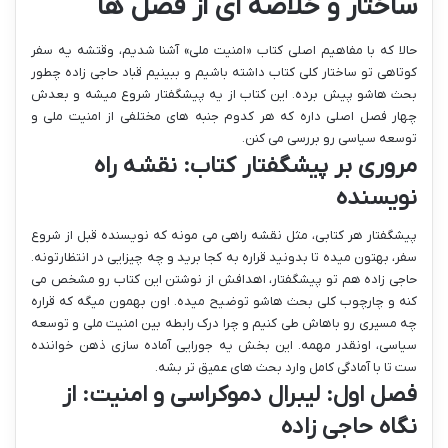
ساختار و خلاصه ای از فصل ها
حالا که با مفاهیم اصلی کتاب «امنیت ملی» آشنا شدیم، وقتشه یه سفر
کوتاهی تو ساختار کلی کتاب داشته باشیم و ببینیم قباد حاجی زاده چطور
بحث هاشو پیش برده. این کتاب از یه پیشگفتار شروع میشه و بعدش
چهار فصل اصلی داره که هر کدوم جنبه های مختلفی از امنیت ملی و
توسعه سیاسی رو بررسی می کنن.
مروری بر پیشگفتار کتاب: نقشه راه
نویسنده
پیشگفتار هر کتابی، مثل نقشه راهی می مونه که نویسنده قبل از شروع
سفر، بهتون میده تا بدونید قراره به کجا برید و چه چیزایی در انتظارتونه.
حاجی زاده هم تو پیشگفتار، اهدافش از نوشتن این کتاب رو مشخص می
کنه و چارچوب کلی بحث هاشو توضیح میده. اون بهمون میگه که قراره
چه مسیری رو باهاش طی کنیم و چرا درک رابطه بین امنیت ملی و توسعه
سیاسی، اونقدر مهمه. این بخش یه جورایی آماده سازی ذهن خواننده
ست تا با آمادگی کامل وارد بحث های عمیق تر بشه.
فصل اول: لیبرال دموکراسی و امنیت: از
نگاه حاجی زاده