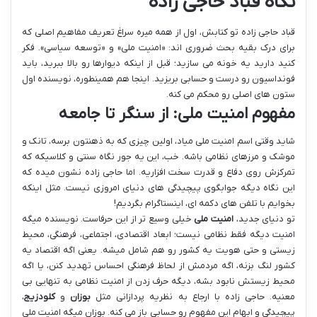
نگاه قباد حاجی زاده
قباد حاجی زاده تو کتابش، اول از همه میره سراغ تعریف مفاهیم اصلی که
برای درک بقیه بحث ضروری اند: «امنیت ملی» و «توسعه سیاسی». فکر
کنید دارید یه خونه می سازید؛ قبل از اینکه دیوارها رو بالا ببرید، باید
فونداسیون رو درست و حسابی بریزید. اینجا هم همینطوره، نویسنده اول
ستون های اصلی رو محکم می کنه.
مفهوم امنیت ملی: از سنگر تا جامعه
شاید وقتی اسم امنیت ملی میاد، اولین چیزی که به ذهنتون برسه، تانک و
موشک و مرزهای نظامی باشه. خب، این یه جور نگاه سنتی و کلاسیکه که
تمرکزش روی دفاع و قدرت سخت افزاریه. اما حاجی زاده نشون میده که
این نگاه دیگه جوابگوی پیچیدگی های دنیای امروزی نیست. مثل اینکه
بخوایم با تلفن های دکمه ای، اینستاگرام بگردیم!
تو دنیای جدید،
امنیت ملی
خیلی وسیع تر از این حرفاست. نویسنده میگه
امنیت دیگه فقط نظامی نیست؛ ابعاد اقتصادی، اجتماعی، فرهنگی، محیط
زیستی و حتی هویت یه کشور رو هم شامل میشه. یعنی اگه اقتصاد یه
کشور لنگ بزنه، اگه مردمش از لحاظ فرهنگی احساس تهدید کنن، یا اگه
محیط زیستش نابود بشه، دیگه حرف زدن از امنیت نظامی به تنهایی بی
معنیه. حاجی زاده با ارجاع به نظریه پردازانی مثل
بوزان
و
کلودزیج
،
پیچیدگی و ابهام این مفهوم رو حسابی باز می کنه. بوزان میگه امنیت ملی