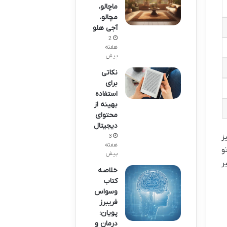
ماچالو،
مچالو،
آجی هلو
2
هفته
پیش
نکاتی
برای
استفاده
بهینه از
محتوای
دیجیتال
ز
3
هفته
و
پیش
ر
خلاصه
کتاب
وسواس
فریبرز
پویان:
درمان و