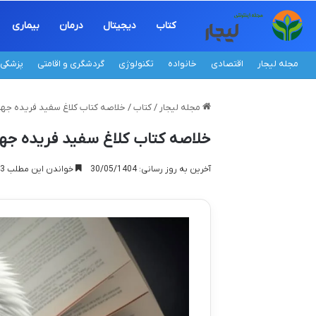
کتاب
دیجیتال
درمان
بیماری
مجله لیجار
اقتصادی
خانواده
تکنولوژی
گردشگری و اقامتی
پزشکی
مجله لیجار
/
کتاب
/
خلاصه کتاب کلاغ سفید فریده جها
خلاصه کتاب کلاغ سفید فریده جها
آخرین به روز رسانی: 30/05/1404
خواندن این مطلب 13 دقیقه زمان میبرد