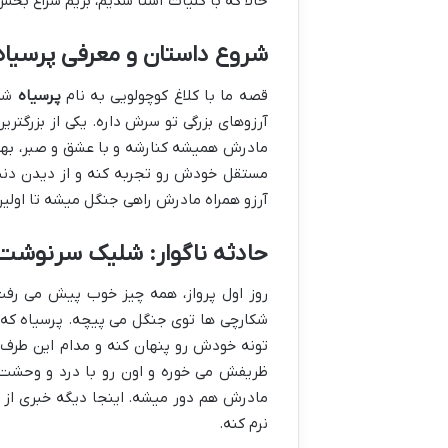
حالا که با کلیات آشنا شدیم، بریم سراغ بخش
شروع داستان و معرفی پرسیاه
قصه ما با کلاغ کوچولویی به نام
پرسیاه
شرو
آرزوهای بزرگی تو سرش داره. یکی از بزرگتری
مادرش همیشه کنارشه و با عشق و صبر، بهش پ
مستقل خودش رو تجربه کنه و از دیدن دنیا از
آرزو همراه مادرش راهی جنگل میشه تا اولین
حادثه ناگوار: شلیک سرنوشت
روز اول پرواز، همه چیز خوب پیش می رفت 
شکارچی ها توی جنگل می پیچه. پرسیاه که ه
تونه خودش رو پنهان کنه و مدام این طرف 
ظریفش می خوره و اون رو با درد و وحشت ب
مادرش هم دور میشه. اینجا دیگه خبری از 
نرم کنه.