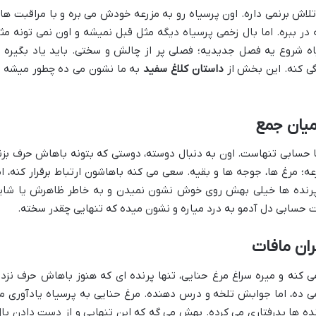
لاش برنمی داره. اون پرسیاه رو به مزرعه خودش می بره و با مراقبت ها
در ببره. اما بال زخمی پرسیاه دیگه مثل قبل نمیشه و اون نمی تونه مث
یاه شروع یه فصل جدیدیه؛ فصلی پر از چالش و سختی. باید یاد بگیره ب
گی کنه. این بخش از
داستان کلاغ سفید
به ما نشون می ده چطور میشه ب
میان جمع
ما حسابی تنهاست. اون به دنبال دوسته، دوستی که بتونه باهاش حرف بزن
ه؛ مرغ ها، جوجه ها و بقیه. سعی می کنه باهاشون ارتباط برقرار کنه، ام
 پرنده ها خیلی بهش روی خوش نشون نمیدن و به خاطر ظاهرش یا شای
 حسابی دل آدمو به درد میاره و نشون میده که تنهایی چقدر سخته.
ان مافات
 کنه و میره سراغ مرغ حنایی، تنها پرنده ای که هنوز باهاش حرف نزده
می ده، اما جوابش تلخه و درس دهنده. مرغ حنایی به پرسیاه یادآوری م
پرنده ها بدرفتاری می کرده. بهش می گه که این تنهایی و از دست دادن بال