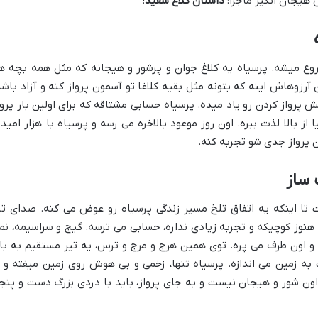
 هیجان انگیز ماجرا:
داستان کلاغ سفید
!
ع میشه. پرسیاه یه کلاغ جوان و پرشور و هیجانه که مثل همه بچه ها
ن آرزوهاش اینه که بتونه مثل بقیه کلاغا تو آسمون پرواز کنه و آزاد باشه
رواز کردن رو یاد میده. پرسیاه حسابی مشتاقه که برای اولین بار پروا
 بالا لذت ببره. اون روز موعود بالاخره می رسه و پرسیاه با هزار امید 
 پرواز جدی شو تجربه کنه.
 ساز
تا اینکه یه اتفاق تلخ مسیر زندگی پرسیاه رو عوض می کنه. صدای تی
نوز کوچیکه و تجربه زیادی نداره، حسابی می ترسه. گیج و سراسیمه، نم
و اون طرف می پره. توی همین هرج و مرج و ترس، یه تیر مستقیم به با
ه زمین می اندازه. پرسیاه تنها، زخمی و بی هوش روی زمین میفته و ا
اون شور و هیجان نیست و به جای پرواز، باید با دردی بزرگ دست و پنج