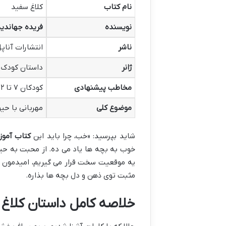
نام کتاب
کلاغ سفید
نویسنده
فریده جهاندی
ناشر
انتشارات آناپ
ژانر
داستان کودک و
مخاطب پیشنهادی
کودکان ۷ تا ۱۲ سال (و البته بزرگ ترها!)
موضوع کلی
مهربانی با حی
شاید بپرسید: «خب، چرا باید این
کتاب آموز
خوب به بچه ها یاد می ده. از محبت به حیوو
یه موقعیت سخت قرار می گیریم، امیدمون 
مثبت توی ذهن و دل بچه ها بذاره.
خلاصه کامل داستان کلاغ 