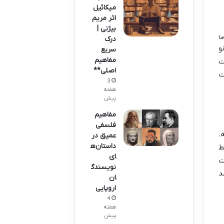
میکائیل
اثر مریم
بیژنی |
ی
درک
و
سریع
مفاهیم
ت
اصلی**
ت
3
هفته
پیش
مفاهیم
فلسفی
.
عمیق در
داستان‌ه
ط
ای
ت
نویسندگ
د
ان
اروپایی
4
هفته
پیش