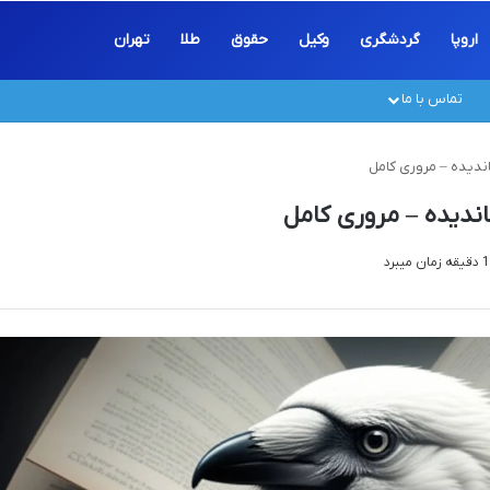
اروپا
گردشگری
وکیل
حقوق
طلا
تهران
تماس با ما
ندیده – مروری کامل
ندیده – مروری کامل