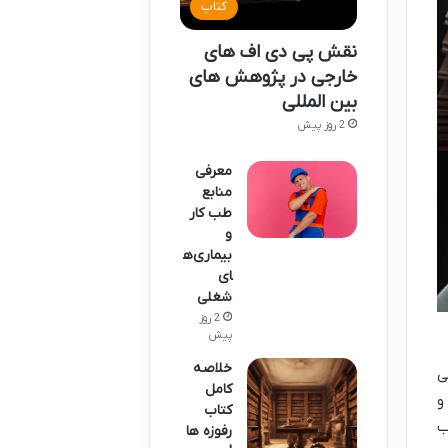
کتاب
نقش پی دی اف های
خارجی در پژوهش های
بین المللی
2 روز پیش
معرفی
منابع
طب کار
و
بیماری‌ه
ای
شغلی
2 روز
پیش
خلاصه
ی
کامل
و
کتاب
ب
رفوزه ها