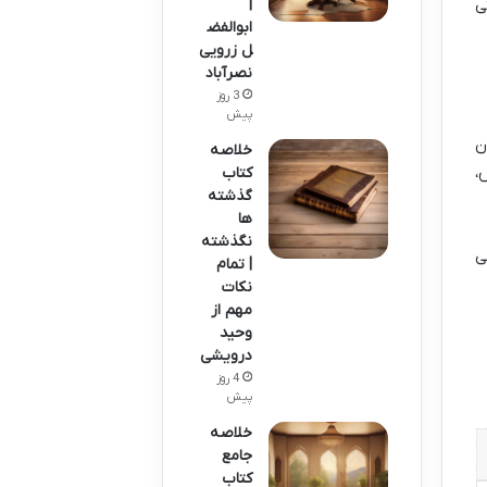
|
ی
ابوالفض
ل زرویی
نصرآباد
3 روز
پیش
ن
خلاصه
،
کتاب
گذشته
ها
نگذشته
ی
| تمام
نکات
مهم از
وحید
درویشی
4 روز
پیش
خلاصه
جامع
کتاب