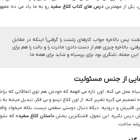
، یکی از مهمترین
درس های کتاب کلاغ سفید
رو به ما یاد می ده: مفهو
ت: پس بالاخره جواب کارهای زشتت را گرفتی! اینکه در مقابل
تی، بالاخره چیزی هم از دست دادی؛ مادرت را و بالت را هم برای
 این جمله، تلنگری بود برای پرسیاه و شاید برای همه ما.
ایی از جنس مسئولیت
یاه عمل می کنه. اون تازه می فهمه که خودش هم توی اتفاقاتی که برا
 تصمیم می گیره تغییر کنه. از اون کلاغ ترسو و بی فکر، تبدیل میشه به ی
یر، قلبیش و درونیه. دیگه دنبال دوستی سطحی نیست، بلکه میخواد واقعا
اش درس بگیره. این تحول، قشنگترین بخش
داستان کلاغ سفید
ه که نشو
 رشد ساخت.