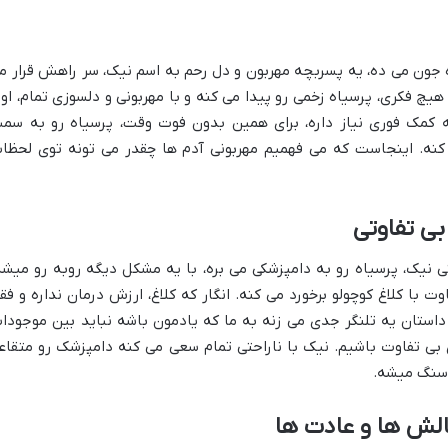
ه جون می ده، یه پسربچه مهربون و دل رحم به اسم نیک، سر راهش قرار م
یچ فکری، پرسیاه زخمی رو پیدا می کنه و با مهربونی و دلسوزی تمام، اون
به کمک فوری نیاز داره، برای همین بدون فوت وقت، پرسیاه رو به سم
 کنه. اینجاست که می فهمیم مهربونی آدم ها چقدر می تونه توی لحظا
ی تفاوتی
ی نیک، پرسیاه رو به دامپزشکی می بره، با یه مشکل دیگه روبه رو میشه
وت با کلاغ کوچولو برخورد می کنه. انگار که کلاغ، ارزش درمان نداره و فق
داستان یه تلنگر جدی می زنه به ما که یادمون باشه نباید بین موجودا
بی تفاوت باشیم. نیک با ناراحتی تمام سعی می کنه دامپزشک رو متقاع
 سنگ میشه.
الش ها و عادت ها