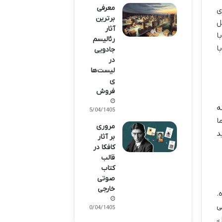
معرفی
ی
برترین
ل
آثار
ا
رئالیسم
ا
جادویی
در
لیست‌ها
ی
فروش
ه
15/04/1405
ا
مروری
د
بر آثار
کافکا در
قالب
کتاب
صوتی
خارجی
.
ی
10/04/1405
،