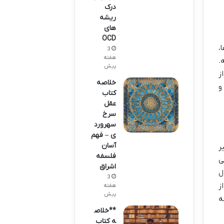
درک
ریشه
های
OCD
،
3
هفته
.
پیش
ز
خلاصه
و
کتاب
عقل
سرخ
سهرورد
ی – فهم
آسان
ر
فلسفه
ی
اشراق
ل
3
ز
هفته
پیش
ه
**خلاص
ه کتاب