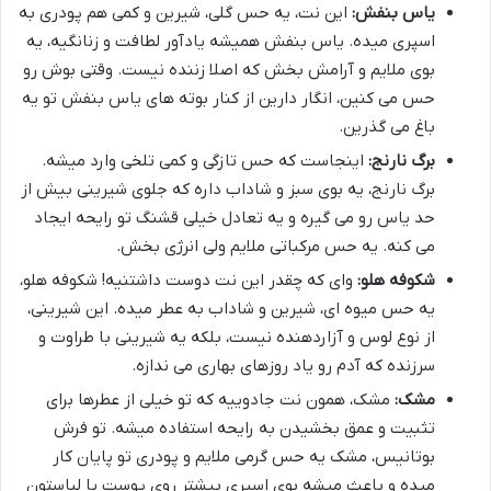
یاس بنفش:
این نت، یه حس گلی، شیرین و کمی هم پودری به
اسپری میده. یاس بنفش همیشه یادآور لطافت و زنانگیه، یه
بوی ملایم و آرامش بخش که اصلا زننده نیست. وقتی بوش رو
حس می کنین، انگار دارین از کنار بوته های یاس بنفش تو یه
باغ می گذرین.
برگ نارنج:
اینجاست که حس تازگی و کمی تلخی وارد میشه.
برگ نارنج، یه بوی سبز و شاداب داره که جلوی شیرینی بیش از
حد یاس رو می گیره و یه تعادل خیلی قشنگ تو رایحه ایجاد
می کنه. یه حس مرکباتی ملایم ولی انرژی بخش.
شکوفه هلو:
وای که چقدر این نت دوست داشتنیه! شکوفه هلو،
یه حس میوه ای، شیرین و شاداب به عطر میده. این شیرینی،
از نوع لوس و آزاردهنده نیست، بلکه یه شیرینی با طراوت و
سرزنده که آدم رو یاد روزهای بهاری می ندازه.
مشک:
مشک، همون نت جادوییه که تو خیلی از عطرها برای
تثبیت و عمق بخشیدن به رایحه استفاده میشه. تو فرش
بوتانیس، مشک یه حس گرمی ملایم و پودری تو پایان کار
میده و باعث میشه بوی اسپری بیشتر روی پوست یا لباستون