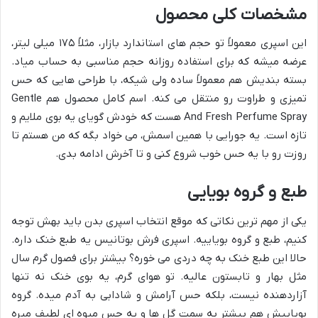
مشخصات کلی محصول
این اسپری معمولاً تو حجم های استاندارد بازار، مثلاً ۱۷۵ میلی لیتر،
عرضه میشه که برای استفاده روزانه حجم مناسبی به حساب میاد.
بسته بندیش هم معمولاً ساده ولی شیکه، با طراحی هایی که حس
تمیزی و طراوت رو منتقل می کنه. اسم کامل محصول هم Gentle
And Fresh Perfume Spray هست که خودش گویای یه بوی ملایم و
تازه است. یه جورایی با همین اسمش، می خواد بگه که من هستم تا
روزت رو با یه حس خوب شروع کنی و تا آخرش ادامه بدی.
طبع و گروه بویایی
یکی از مهم ترین نکاتی که موقع انتخاب اسپری بدن باید بهش توجه
کنیم، طبع و گروه بویاییه. اسپری فرش بوتانیس یه طبع خنک داره.
حالا این طبع خنک به چه دردی می خوره؟ بیشتر برای فصول گرم سال
مثل بهار و تابستون عالیه. تو هوای گرم، یه بوی خنک نه تنها
آزاردهنده نیست، بلکه حس آرامش و شادابی به آدم میده. گروه
بویاییش هم بیشتر به سمت گل ها و یه حس میوه ای لطیف میره