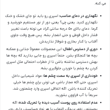
می کنه.
نگهداری در دمای مناسب:
اسپری رو باید تو جای خشک و خنک
نگهداری کنید. یعنی چی؟ یعنی دور از نور مستقیم خورشید و
گرما. دمای بالای ۵۰ درجه سانتی گراد می تونه باعث تغییر
فشار داخل قوطی و حتی انفجار بشه. پس هیچ وقت جلوی
آفتاب یا کنار بخاری و شوفاژ نذاریدش.
دوری از دسترس اطفال:
این محصولات معمولاً جذابن و ممکنه
بچه ها کنجکاو بشن. حتماً اسپری رو جایی بذارید که بچه ها
بهش دسترسی نداشته باشن تا از خطرات احتمالی مثل اسپری
کردن به چشم یا خوردن جلوگیری بشه.
خودداری از اسپری به سمت چشم ها:
مواد شیمیایی داخل
اسپری، حتی اگه مجاز باشن، می تونن برای چشم ها خیلی
تحریک کننده باشن. اگه اتفاقی اسپری وارد چشمتون شد،
سریعاً با آب فراوون بشورید.
عدم استفاده روی پوست آسیب دیده یا تحریک شده:
اگه
پوستتون زخم، بریدگی، التهاب یا هر نوع حساسیتی داره، روی