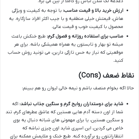
دغدغه لک شدن لباس رو کاملاً از بین می بره.
ارزش خرید بالا و قیمت مناسب:
با توجه به کیفیت و ویژگی
هاش، قیمتش خیلی منطقیه و با جیب اکثر افراد سازگاره. یه
محصول با کیفیت خوب و قیمت عالی.
مناسب برای استفاده روزانه و فصول گرم:
طبع خنکش باعث
میشه تو بهار و تابستون یه همراه همیشگی باشه. برای هر
موقعیتی که نیاز به حس تازگی دارین، می تونید روش حساب
کنید.
نقاط ضعف (Cons)
حالا اگه بخوام منصف باشم و نیمه خالی لیوان رو هم ببینم:
شاید برای دوستداران روایح گرم و سنگین جذاب نباشد:
اگه
شما از اون دسته آدم هایی هستین که عاشق عطرهای گرم، تند
و سنگین هستین، یا برای مهمونی های شبانه دنبال یه بوی
خاص می گردین، این اسپری شاید اون چیزی نباشه که
انتظاراتتون رو برآورده کنه. طبع خنک و ملایمش ممکنه برای