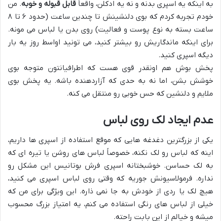
به اینکه یه اسپری بدنه و نه یه ادکلن، واقعاً
قابل قبوله و خوبه
. من
خودم تجربه کردم که بوی دلنشینش تا چندین ساعت (حدود ۶ تا ۸
ساعت بسته به نوع پوست و فعالیت) روی بدن یا لباس می مونه.
برای اینکه ماندگاریش رو بیشتر کنید، می تونید اواسط روز یه بار
دیگه اسپری کنید.
پخش بوش هم اونقدر قوی هست که اطرافیانتون متوجه بوی
خوشش بشن، اما نه به حدی که آزاردهنده باشه. یه پخش بوی
ملایم و دلنشین که حس خوبی رو منتقل می کنه.
عدم ایجاد لک روی لباس
یکی از بزرگترین دغدغه هایی که موقع استفاده از اسپری ها داریم،
اینه که لباس رو لک نکنه، خصوصاً لباس های روشن یا تیره ای که
به لک حساسن. خوشبختانه اسپری فرش بوتانیس این مشکل رو
نداره. فرمولاسیونش جوریه که وقتی روی لباس اسپری می کنید،
هیچ لک یا ردی از خودش به جا نمی ذاره. این ویژگی برای من که
خیلی از لباس های رنگی استفاده می کنم، یه امتیاز بزرگ محسوب
میشه و خیالم از این بابت راحته.