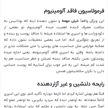
فرمولاسیون فاقد آلومینیوم
این ویژگی واقعاً
خیلی مهمه
و نشون دهنده اینه که بوتانیس به
سلامت مصرف کننده اهمیت میده. آلومینیوم تو بعضی از
دئودورانت ها و اسپری ها استفاده میشه تا منافذ پوست رو ببنده و
از تعریق جلوگیری کنه. اما خب بعضی تحقیقات نشون داده که
ممکنه عوارضی مثل حساسیت های پوستی یا حتی مشکلات جدی تر
داشته باشه. وقتی یه اسپری فاقد آلومینیومه، یعنی اجازه میده
پوستتون نفس بکشه، منافذ بسته نمیشن و خطر حساسیت هم به
شدت کم میشه. این یه خبر خوب برای کساییه که پوست حساسی
دارن یا نگران سلامتیشون هستن.
رایحه دلنشین و غیر آزاردهنده
قبلاً هم بهش اشاره کردم، اما لازمه دوباره تأکید کنم. بوی این اسپری
کاملاً متعادله. نه اونقدر تنده که سردرد بگیرین، نه اونقدر محو که
اصلاً حس نشه. یه بوی دلنشین و ملایم که برای استفاده روزانه