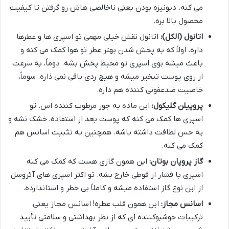
می کنه. دیونیزه بودن یعنی ناخالصی هاش رو گرفتن تا کیفیت
محصول بالا بره.
اتانول (الکل):
اتانول نقش خیلی مهمی تو اسپری ها و عطرها
داره. اولاً که به پخش شدن بهتر عطر تو هوا کمک می کنه و
باعث میشه بوی اسپری تو محیط پخش بشه. دوماً، به سرعت
از روی پوست تبخیر میشه و هیچ ردی باقی نمی ذاره. سوماً،
خاصیت ضدعفونی کننده هم داره.
پروپیلن گلیکول:
این ماده یه جور مرطوب کننده اس. تو
اسپری ها کمک می کنه که پوست بعد از استفاده، خشک نشه و
یه حس لطافت داشته باشه. همچنین به تثبیت اسانس هم
کمک می کنه.
گاز پروپان بوتان:
این همون گازی هست که کمک می کنه
اسپری با فشار از قوطی خارج بشه. تو اکثر اسپری های آئروسل
از این نوع گاز استفاده میشه و کاملاً بی خطر و استاندارده.
اسانس مجاز:
این همون قلب عطره! اسانس مجاز یعنی
ترکیبات خوشبوکننده ای که از نظر بهداشتی و سلامتی تأیید