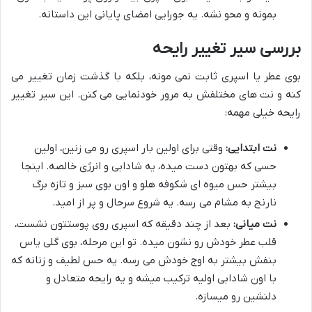
بمونه و محو نشه. یه جورایی امضای پایانی این داستانه.
بررسی سیر تغییر رایحه
بوی عطر یا اسپری ثابت نمی مونه، بلکه با گذشت زمان تغییر می
کنه و نت های مختلفش به مرور خودنمایی می کنن. این سیر تغییر
رایحه خیلی مهمه:
نت ابتدایی:
وقتی برای اولین بار اسپری رو می زنین، اولین
حسی که بهتون دست میده، یه شادابی و انرژی خالصه. اینجا
بیشتر حس میوه ای شکوفه هلو و اون بوی سبز و تازه برگ
نارنج به مشام می رسه. یه شروع سرحال و پر از امید.
نت میانی:
بعد از چند دقیقه که اسپری روی پوستتون نشست،
قلب عطر خودش رو نشون میده. تو این مرحله، بوی گلی یاس
بنفش بیشتر به اوج خودش می رسه. یه حس لطیف و زنانه که
با اون شادابی اولیه ترکیب میشه و یه رایحه متعادل و
دلنشین رو میسازه.