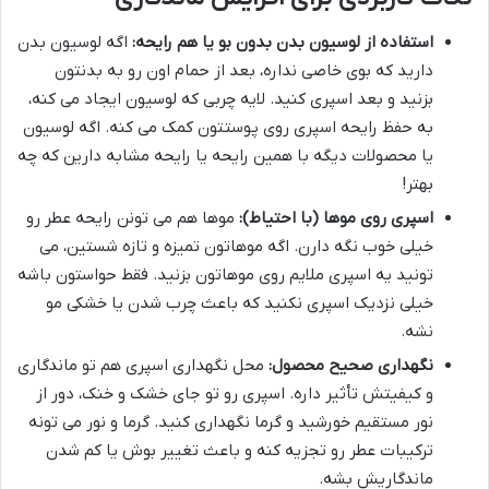
استفاده از لوسیون بدن بدون بو یا هم رایحه:
اگه لوسیون بدن
دارید که بوی خاصی نداره، بعد از حمام اون رو به بدنتون
بزنید و بعد اسپری کنید. لایه چربی که لوسیون ایجاد می کنه،
به حفظ رایحه اسپری روی پوستتون کمک می کنه. اگه لوسیون
یا محصولات دیگه با همین رایحه یا رایحه مشابه دارین که چه
بهتر!
اسپری روی موها (با احتیاط):
موها هم می تونن رایحه عطر رو
خیلی خوب نگه دارن. اگه موهاتون تمیزه و تازه شستین، می
تونید یه اسپری ملایم روی موهاتون بزنید. فقط حواستون باشه
خیلی نزدیک اسپری نکنید که باعث چرب شدن یا خشکی مو
نشه.
نگهداری صحیح محصول:
محل نگهداری اسپری هم تو ماندگاری
و کیفیتش تأثیر داره. اسپری رو تو جای خشک و خنک، دور از
نور مستقیم خورشید و گرما نگهداری کنید. گرما و نور می تونه
ترکیبات عطر رو تجزیه کنه و باعث تغییر بوش یا کم شدن
ماندگاریش بشه.