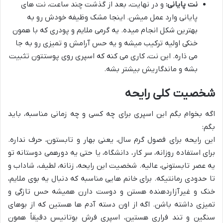
نت پایانی:
و در نهایت، بعد از گذشت چند ساعت، نت های
پایانی وارد عمل میشن. اینجا مشک وظیفه خودش رو به
بهترین شکل انجام میده. یه گرمی ملایم و پودری که با همون
خنکی اولیه ترکیب میشه و یه حس آرامش و تمیزی رو به جا
می ذاره. این نت، کاری می کنه که اسپری روی پوستتون تثبیت
بشه و ماندگاریش بیشتر بشه.
شخصیت کلی رایحه
اگه بخوام بگم این اسپری برای چه کسی و چه زمانی مناسبه، باید
بگم:
این رایحه برای فصول گرم سال، یعنی بهار و تابستون، حرف نداره.
برای استفاده روزانه، سر کار، دانشگاه، یا حتی یه دورهمی دوستانه تو
یه عصر تابستونی، عالیه. شخصیت این رایحه، زنانه، لطیف، شاداب و
تا حدودی رمانتیکه. برای خانم هایی مناسبه که دنبال یه بوی ملایم،
خنک و غیرآزاردهنده هستن و دوست دارن همیشه حس تازگی و
تمیزی داشته باشن. اگه از اون دسته آدم ها هستین که از بوهای
سنگین و تند فراری هستین، اسپری فرش بوتانیس دقیقاً همون