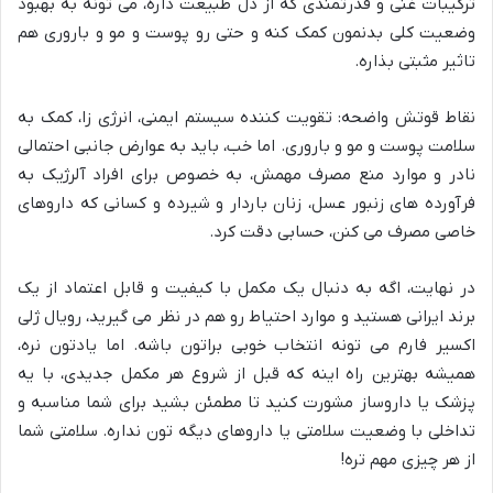
ترکیبات غنی و قدرتمندی که از دل طبیعت داره، می تونه به بهبود
وضعیت کلی بدنمون کمک کنه و حتی رو پوست و مو و باروری هم
تاثیر مثبتی بذاره.
نقاط قوتش واضحه: تقویت کننده سیستم ایمنی، انرژی زا، کمک به
سلامت پوست و مو و باروری. اما خب، باید به عوارض جانبی احتمالی
نادر و موارد منع مصرف مهمش، به خصوص برای افراد آلرژیک به
فرآورده های زنبور عسل، زنان باردار و شیرده و کسانی که داروهای
خاصی مصرف می کنن، حسابی دقت کرد.
در نهایت، اگه به دنبال یک مکمل با کیفیت و قابل اعتماد از یک
برند ایرانی هستید و موارد احتیاط رو هم در نظر می گیرید، رویال ژلی
اکسیر فارم می تونه انتخاب خوبی براتون باشه. اما یادتون نره،
همیشه بهترین راه اینه که قبل از شروع هر مکمل جدیدی، با یه
پزشک یا داروساز مشورت کنید تا مطمئن بشید برای شما مناسبه و
تداخلی با وضعیت سلامتی یا داروهای دیگه تون نداره. سلامتی شما
از هر چیزی مهم تره!