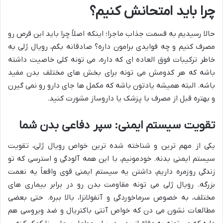
چرا باید امتحانش کنیم؟
حالا رسیدیم به قسمت جذاب ماجرا؛ اینکه اصلاً چرا باید این قرص رو
مصرف کنیم و چه فوایدی برامون داره؟ صادقانه بگم، رویال ژلی به
خاطر ترکیبات فوق العاده ای که داره، می تونه کلی خاصیت داشته
باشه که هر کدومش می تونه برای بخش های مختلف بدن مفید
باشه. البته همیشه یادتون باشه که مکمل ها جای دارو رو نمی گیرن
و بهتره قبل از مصرف با پزشک یا داروساز مشورت کنید.
تقویت سیستم ایمنی: سپر دفاعی بدن شما
یکی از مهم ترین و شناخته شده ترین خواص رویال ژلی، تقویت
سیستم ایمنی بدنه. خودمونیم، با این همه آلودگی و استرسی که تو
زندگی روزمره داریم، داشتن یه سیستم ایمنی قوی واقعاً یه نعمت
بزرگه. رویال ژلی می تونه مقاومت بدن رو در برابر بیماری های
مختلف، به خصوص سرماخوردگی و آنفولانزا، بالا ببره. حتی بعضی
مطالعات نشون می دن که خواص آنتی باکتریال و ضد ویروسی هم