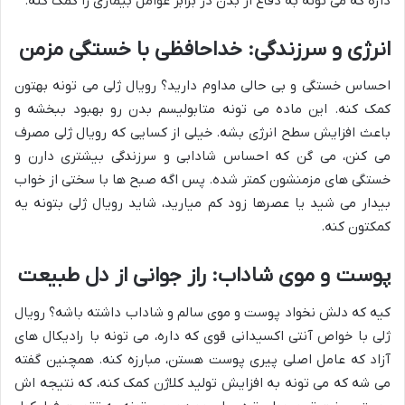
داره که می تونه به دفاع از بدن در برابر عوامل بیماری زا کمک کنه.
انرژی و سرزندگی: خداحافظی با خستگی مزمن
احساس خستگی و بی حالی مداوم دارید؟ رویال ژلی می تونه بهتون
کمک کنه. این ماده می تونه متابولیسم بدن رو بهبود ببخشه و
باعث افزایش سطح انرژی بشه. خیلی از کسایی که رویال ژلی مصرف
می کنن، می گن که احساس شادابی و سرزندگی بیشتری دارن و
خستگی های مزمنشون کمتر شده. پس اگه صبح ها با سختی از خواب
بیدار می شید یا عصرها زود کم میارید، شاید رویال ژلی بتونه یه
کمکتون کنه.
پوست و موی شاداب: راز جوانی از دل طبیعت
کیه که دلش نخواد پوست و موی سالم و شاداب داشته باشه؟ رویال
ژلی با خواص آنتی اکسیدانی قوی که داره، می تونه با رادیکال های
آزاد که عامل اصلی پیری پوست هستن، مبارزه کنه. همچنین گفته
می شه که می تونه به افزایش تولید کلاژن کمک کنه، که نتیجه اش