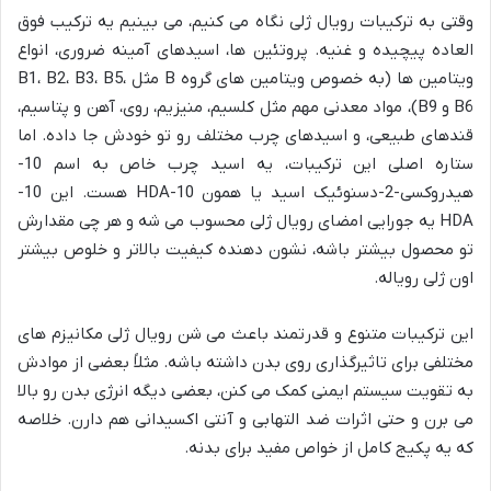
وقتی به ترکیبات رویال ژلی نگاه می کنیم، می بینیم یه ترکیب فوق
العاده پیچیده و غنیه. پروتئین ها، اسیدهای آمینه ضروری، انواع
ویتامین ها (به خصوص ویتامین های گروه B مثل B1، B2، B3، B5،
B6 و B9)، مواد معدنی مهم مثل کلسیم، منیزیم، روی، آهن و پتاسیم،
قندهای طبیعی، و اسیدهای چرب مختلف رو تو خودش جا داده. اما
ستاره اصلی این ترکیبات، یه اسید چرب خاص به اسم 10-
هیدروکسی-2-دسنوئیک اسید یا همون 10-HDA هست. این 10-
HDA یه جورایی امضای رویال ژلی محسوب می شه و هر چی مقدارش
تو محصول بیشتر باشه، نشون دهنده کیفیت بالاتر و خلوص بیشتر
اون ژلی رویاله.
این ترکیبات متنوع و قدرتمند باعث می شن رویال ژلی مکانیزم های
مختلفی برای تاثیرگذاری روی بدن داشته باشه. مثلاً بعضی از موادش
به تقویت سیستم ایمنی کمک می کنن، بعضی دیگه انرژی بدن رو بالا
می برن و حتی اثرات ضد التهابی و آنتی اکسیدانی هم دارن. خلاصه
که یه پکیج کامل از خواص مفید برای بدنه.