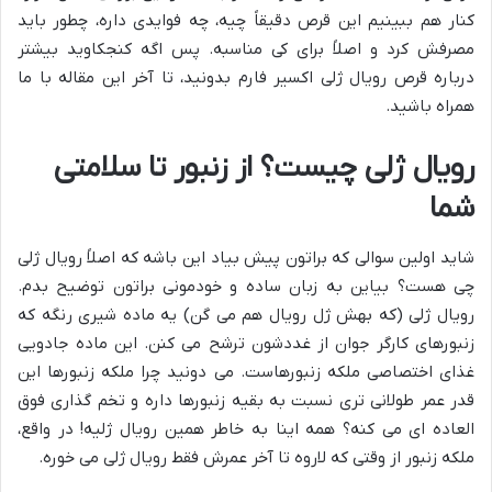
کنار هم ببینیم این قرص دقیقاً چیه، چه فوایدی داره، چطور باید
مصرفش کرد و اصلاً برای کی مناسبه. پس اگه کنجکاوید بیشتر
درباره قرص رویال ژلی اکسیر فارم بدونید، تا آخر این مقاله با ما
همراه باشید.
رویال ژلی چیست؟ از زنبور تا سلامتی
شما
شاید اولین سوالی که براتون پیش بیاد این باشه که اصلاً رویال ژلی
چی هست؟ بیاین به زبان ساده و خودمونی براتون توضیح بدم.
رویال ژلی (که بهش ژل رویال هم می گن) یه ماده شیری رنگه که
زنبورهای کارگر جوان از غددشون ترشح می کنن. این ماده جادویی
غذای اختصاصی ملکه زنبورهاست. می دونید چرا ملکه زنبورها این
قدر عمر طولانی تری نسبت به بقیه زنبورها داره و تخم گذاری فوق
العاده ای می کنه؟ همه اینا به خاطر همین رویال ژلیه! در واقع،
ملکه زنبور از وقتی که لاروه تا آخر عمرش فقط رویال ژلی می خوره.