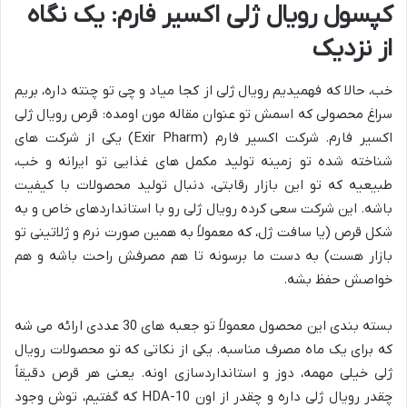
کپسول رویال ژلی اکسیر فارم: یک نگاه
از نزدیک
خب، حالا که فهمیدیم رویال ژلی از کجا میاد و چی تو چنته داره، بریم
سراغ محصولی که اسمش تو عنوان مقاله مون اومده: قرص رویال ژلی
اکسیر فارم. شرکت اکسیر فارم (Exir Pharm) یکی از شرکت های
شناخته شده تو زمینه تولید مکمل های غذایی تو ایرانه و خب،
طبیعیه که تو این بازار رقابتی، دنبال تولید محصولات با کیفیت
باشه. این شرکت سعی کرده رویال ژلی رو با استانداردهای خاص و به
شکل قرص (یا سافت ژل، که معمولاً به همین صورت نرم و ژلاتینی تو
بازار هست) به دست ما برسونه تا هم مصرفش راحت باشه و هم
خواصش حفظ بشه.
بسته بندی این محصول معمولاً تو جعبه های 30 عددی ارائه می شه
که برای یک ماه مصرف مناسبه. یکی از نکاتی که تو محصولات رویال
ژلی خیلی مهمه، دوز و استانداردسازی اونه. یعنی هر قرص دقیقاً
چقدر رویال ژلی داره و چقدر از اون 10-HDA که گفتیم، توش وجود