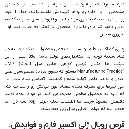
داره. معمولاً اکسیر فارم هم مثل بقیه برندها سعی می کنه دوز
مشخصی از این ماده رو تو هر کپسولش داشته باشه. جدای از خود
رویال ژلی، ممکنه یه سری مواد جانبی و افزودنی های مجاز دیگه هم
توش باشه که برای پایداری محصول یا کمک به جذب بهتر اون
ضروری هستن.
چیزی که اکسیر فارم رو نسبت به بعضی محصولات دیگه برجسته می
کنه، ممکنه توجه به استانداردهای تولید باشه. مثلاً خیلی از این
شرکت ها دنبال گرفتن گواهی هایی مثل GMP (Good
Manufacturing Practice) هستن که نشون می ده محصولشون طبق
اصول و قواعد خاصی تولید شده و کیفیتش تضمین شده ست. این
جور چیزها برای مصرف کننده مهمه، چون خیالش رو راحت می کنه
که داره یه محصول مطمئن مصرف می کنه. در مورد نحوه تولید
دقیقش، معمولاً شرکت ها اطلاعات خیلی جزئی ارائه نمی دن، اما
هدف اینه که خواص اصلی رویال ژلی حفظ بشه.
قرص رویال ژلی اکسیر فارم و فوایدش: