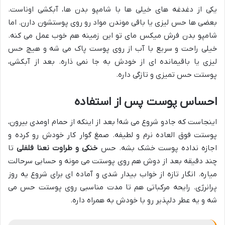
یکی از دغدغه های خیلی ها با شامپو بدن ها، آبکشی اوناست.
بعضی ها حس لیزی یا باقی موندن مواد رو روی پوستشون دارن. اما
شامپو بدن فرش میکس مای تو این زمینه هم خوب عمل می کنه.
خیلی راحت و سریع با آب از روی پوست پاک می شه و هیچ حس
لیزی یا باقیمانده ای از خودش به جا نمی ذاره. بعد از آبکشی،
پوستت حس تمیزی و تازگی داره.
احساس پوست پس از استفاده
اینجاست که جادو شروع می شه! بعد از اینکه از حمام اومدی بیرون،
پوستت فوق العاده نرم و لطیفه. صمغ گوار کار خودش رو کرده و
اجازه نداده پوست خشک بشه. حس
خنکی و طراوت نعنا فلفلی
تا
چند دقیقه بعد از دوش هم روی پوستت می مونه و حسابی سرحالت
میاره. انگار تازه از خواب بیدار شدی و آماده ای برای شروع یه روز
پرانرژی. رایحه مرکباتی هم تا مدت مناسبی روی پوستت حس می
شه و یه عطر دلپذیر رو با خودش به همراه داره.