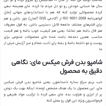
مناسب تولید می کنه. از سال ۸۱ فعالیتش رو شروع کرده و تو این
سال ها حسابی خودش رو تو دل مردم جا کرده. مای همیشه سعی
کرده محصولاتی تولید کنه که هم با استانداردهای جهانی (مثل
گواهینامه ISO 9001-2008 از آکادمی DQS آلمان) جور باشن و هم
برای قشرهای مختلف جامعه قابل دسترسی باشن. به قول معروف،
هم فال باشه هم تماشا؛ یعنی هم کیفیت خوب باشه و هم قیمت
مناسب. همین دغدغه باعث شده مای محصولات متنوعی برای
پوست و مو داشته باشه و بشه پای ثابت حمام و میز آرایش خیلی از
ما.
شامپو بدن فرش میکس مای: نگاهی
دقیق به محصول
خب، بریم سراغ ستاره داستانمون، یعنی شامپو بدن فرش میکس
مای. این محصول با یک هدف مشخص اومده: اینکه بهت یک دوش
پر از انرژی و طراوت بده. مای سعی کرده با ترکیب مواد طبیعی و
فرمولاسیون ویژه، این قول رو عملی کنه.