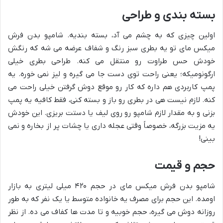
بسته بندی و طراحی
اولین چیزی که به چشم می آد، بسته بندیه. شامپو بدن فرش
میکس مای تو یه بطری سبز رنگ و شفاف عرضه می شه که رنگش
خودش حس طراوت رو منتقل می کنه. طراحی بطری خیلی
ارگونومیکه؛ یعنی راحت توی دست جا می گیره و لیز نمی خوره. یه
پمپ کاربردی هم داره که کار رو موقع دوش گرفتن خیلی راحت می
کنه. لازم نیست هی در بطری رو باز و بسته کنی، فقط کافیه یه پمپ
بزنی و به مقدار لازم شامپو رو روی لیف یا دستت بریزی. این خودش
یه مزیت بزرگه، خصوصاً وقتی عجله داری یا چشات پر از بخاره و نمی
بینی!
حجم و قیمت
شامپو بدن فرش میکس مای در حجم ۴۲۰ میلی لیتری به بازار
اومده. این حجم برای مصرف یه خانواده متوسط یا یک نفر که به طور
روزانه دوش می گیره، حجم خوبیه و تا مدت ها کفاف می ده. از نظر