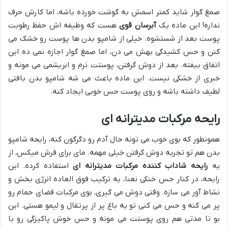
صمغ گوار شاید کمتر اسمش به گوشت خورده باشه، اما کارش حرف
نداره! این ماده یک
آبرسان قوی
هست که وظیفه اش حفظ رطوبت
پوست بعد از شستشوه. خیلی از شامپو بدن ها پوست رو خشک می
کنن و حس کشیدگی بهش می دن، اما صمغ گوار اجازه نمی ده این
اتفاق بیفته. بعد از دوش گرفتن، پوستت نرم و ابریشمی می مونه و
خبری از خشکی نیست. این ماده باعث می شه شامپو بدن بافتی
لطیف داشته باشه و روی پوست حس خوبی ایجاد کنه.
رایحه مرکبات مدیترانه ای
همونطور که بوی خوب می تونه حال آدم رو دگرگون کنه، رایحه شامپو
بدن هم تو تجربه دوش گرفتن خیلی مهمه. مای برای فرش میکس، از
یه
رایحه شاداب کننده مرکبات مدیترانه ای
استفاده کرده. این
رایحه، در کنار حس خنکی نعنا، یه ترکیب فوق العاده انرژی بخش و
نشاط آور می سازه. وقتی دوش می گیری، بوی مرکبات فضای حمام رو
پر می کنه و حس می کنی تو یه باغ پر از پرتقال و لیمو هستی. این
بو تا مدتی هم روی پوستت می مونه و حس خوش پاکیزگی رو با