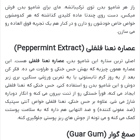
راز هر شامپو بدن توی ترکیباتشه. مای برای شامپو بدن فرش
میکس، دست روی چندتا ماده کلیدی گذاشته که هر کدومشون
خواص خاص خودشون رو دارن و در کنار هم یک تجربه فوق العاده رو
می سازن.
عصاره نعنا فلفلی (Peppermint Extract)
اصلی ترین ستاره این شامپو بدن،
عصاره نعنا فلفلی
هست. این
عصاره همون چیزیه که بهش حس خنکی و طراوت می ده. فکر کن
بعد از یه روز گرم تابستونی یا یه تمرین ورزشی سنگین، بری زیر
دوش و این شامپو بدن رو استفاده کنی. حس خنکی که نعنا فلفلی
ایجاد می کنه، فوراً خستگی رو از تنت بیرون می کنه و انگار دوباره
شارژ می شی. علاوه بر حس خنکی، نعنا فلفلی خواص آنتی سپتیک
(ضد عفونی کننده) و ضد التهابی هم داره که به سلامت پوستت
کمک می کنه و می تونه از جوش های ریز پوستی جلوگیری کنه.
صمغ گوار (Guar Gum)