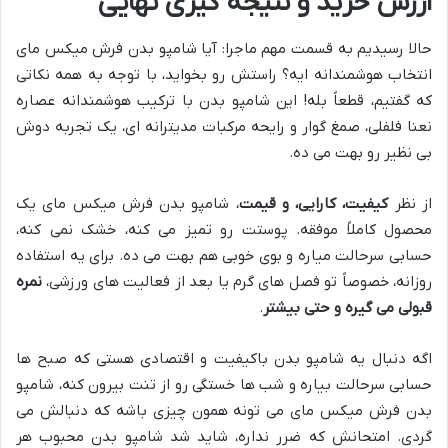
ارزش خرید و نتیجه گیری نهایی
حالا رسیدیم به قسمت مهم ماجرا: آیا شامپو بدن فرش میکس مای
انتخاب هوشمندانه ایه؟ راستش رو بخواید، با توجه به همه نکاتی
که گفتیم، قطعاً بله! این شامپو بدن با ترکیب هوشمندانه عصاره
نعنا فلفلی، صمغ گوار و رایحه مرکبات مدیترانه ای، یک تجربه دوش
بی نظیر رو بهت می ده.
از نظر
کیفیت، کارایی، و قیمت
، شامپو بدن فرش میکس مای یک
محصول کاملاً موفقه. پوستت رو تمیز می کنه، خشک نمی کنه،
حسابی سرحالت میاره و بوی خوبی هم بهت می ده. برای یه استفاده
روزانه، خصوصاً تو فصل های گرم یا بعد از فعالیت های ورزشی،
نمره
قبولی می گیره و حتی بیشتر
.
اگه دنبال یه شامپو بدن باکیفیت و اقتصادی هستی که صبح ها
حسابی سرحالت بیاره و شب ها خستگی رو از تنت بیرون کنه، شامپو
بدن فرش میکس مای می تونه همون چیزی باشه که دنبالش می
گردی. امتحانش که ضرر نداره، شاید شد شامپو بدن محبوب هر