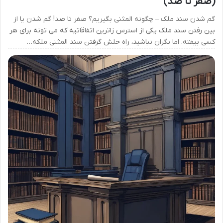
(صفر تا صد)
گم شدن سند ملک – چگونه المثنی بگیریم؟ صفر تا صد! گم شدن یا از
بین رفتن سند ملک یکی از استرس زاترین اتفاقاتیه که می تونه برای هر
کسی بیفته. اما نگران نباشید، راه حلش گرفتن سند المثنی ملکه…