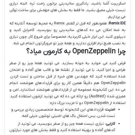
اسکریپت آشنا باشید، یادگیری سالیدیتی براتون راحت تره. البته نیازی
نیست خیلی عمیق بشید، ما فقط به بخش های مهمش برای ساخت توکن
می پردازیم.
Remix IDE:
همونطور که قبل تر گفتم، Remix یه محیط توسعه آنلاینه که
به شما امکان می ده کدهای سالیدیتی رو بنویسید، کامپایل کنید و
دیپلوی کنید. این ابزار خیلی کاربردیه، مخصوصاً برای شروع کار، چون نیازی
به نصب هیچ نرم افزاری ندارید و همه چیز تو مرورگرتون انجام می شه.
چرا OpenZeppelin به کارمون میاد؟
فرض کنید می خواید یه خونه بسازید. می تونید همه چیز رو از صفر
طراحی و اجرا کنید، یا می تونید از نقشه ها و قالب های آماده و امتحان
شده استفاده کنید که مهندس های خبره از قبل ساختن و تست کردن.
OpenZeppelin هم دقیقاً همین کار رو برای قراردادهای هوشمند انجام
می ده. این کتابخونه مجموعه ای از قراردادهای هوشمند استاندارد، امن و
ممیزی شده (Audited) رو ارائه می ده که می تونید ازشون استفاده کنید.
استفاده از OpenZeppelin دو تا مزیت بزرگ داره:
امنیت:
قراردادهای این کتابخونه توسط متخصصین زیادی بررسی و
تست شدن، پس احتمال باگ های امنیتی توشون خیلی کمه.
کارایی:
نیازی نیست همه چیز رو از صفر بنویسید، می تونید از
کدهای آماده و بهینه استفاده کنید و فقط بخش های مورد نیازتون