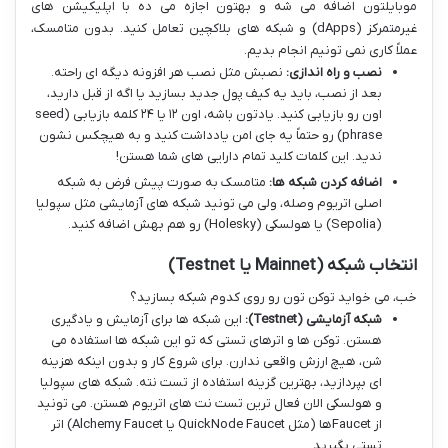
موبایلتون اضافه می شه و بهتون اجازه می ده با اپلیکیشن های
غیرمتمرکز (dApps) و شبکه های بلاکچین تعامل کنید. بدون متامسک،
عملاً کاری نمی تونیم انجام بدیم.
نصب و راه اندازی:
نصبش مثل نصب هر افزونه دیگه ای راحته.
بعد از نصب، باید یه کیف پول جدید بسازید یا اگه از قبل دارید،
اون رو بازیابی کنید. یادتون باشه، اون ۱۲ یا ۲۴ کلمه بازیابی (seed
phrase) رو حتماً یه جای امن یادداشت کنید و به هیچکس نشون
ندید. این کلمات کلید تمام دارایی های شما هستن!
اضافه کردن شبکه ها:
متامسک به صورت پیش فرض به شبکه
اصلی اتریوم وصله، ولی می تونید شبکه های آزمایشی مثل سپولیا
(Sepolia) یا هولسکی (Holesky) رو هم بهش اضافه کنید.
انتخاب شبکه (Mainnet یا Testnet)
خب، می خواید توکن تون رو روی کدوم شبکه بسازید؟
شبکه آزمایشی (Testnet):
این شبکه ها برای آزمایش و یادگیری
هستن. توکن ها و اترهای تستی که تو این شبکه ها استفاده می
شن، هیچ ارزش واقعی ندارن. برای شروع کار و بدون اینکه هزینه
ای بپردازید، بهترین گزینه استفاده از تست نته. شبکه های سپولیا
و هولسکی الان فعال ترین تست نت های اتریوم هستن. می تونید
از Faucetها (مثل QuickNode Faucet یا Alchemy Faucet) اتر
تستی بگیرید.