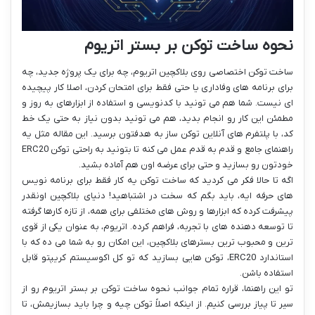
نحوه ساخت توکن بر بستر اتریوم
ساخت توکن اختصاصی روی بلاکچین اتریوم، چه برای یک پروژه جدید، چه
برای برنامه های وفاداری یا حتی فقط برای امتحان کردن، اصلا کار پیچیده
ای نیست. شما هم می تونید با کدنویسی و استفاده از ابزارهای به روز و
مطمئن این کار رو انجام بدید، هم می تونید بدون نیاز به حتی یک خط
کد، با پلتفرم های آنلاین توکن ساز به هدفتون برسید. این مقاله مثل یه
راهنمای جامع و قدم به قدم عمل می کنه تا بتونید به راحتی توکن ERC20
خودتون رو بسازید و حتی برای عرضه اون هم آماده بشید.
اگه تا حالا فکر می کردید که ساخت توکن یه کار فقط برای برنامه نویس
های حرفه ایه، باید بگم که سخت در اشتباهید! دنیای بلاکچین اونقدر
پیشرفت کرده که ابزارها و روش های مختلفی برای همه، از تازه کارها گرفته
تا توسعه دهنده های با تجربه، فراهم کرده. اتریوم، به عنوان یکی از قوی
ترین و محبوب ترین بسترهای بلاکچین، این امکان رو به شما می ده که با
استاندارد ERC20، توکن هایی بسازید که تو کل اکوسیستم کریپتو قابل
استفاده باشن.
تو این راهنما، قراره تمام جوانب
نحوه ساخت توکن بر بستر اتریوم رو از
سیر تا پیاز بررسی کنیم. از اینکه اصلاً توکن چیه و چرا باید بسازیمش، تا