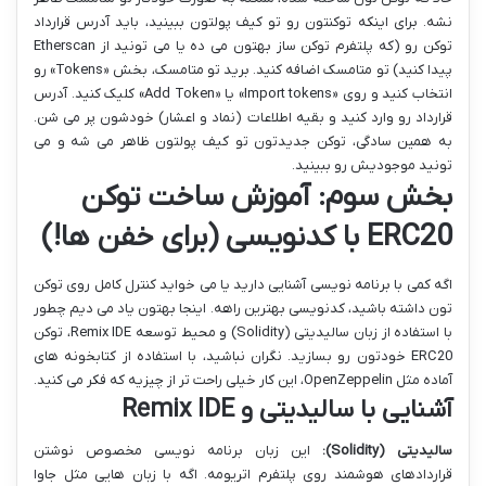
نشه. برای اینکه توکنتون رو تو کیف پولتون ببینید، باید آدرس قرارداد
توکن رو (که پلتفرم توکن ساز بهتون می ده یا می تونید از Etherscan
پیدا کنید) تو متامسک اضافه کنید. برید تو متامسک، بخش «Tokens» رو
انتخاب کنید و روی «Import tokens» یا «Add Token» کلیک کنید. آدرس
قرارداد رو وارد کنید و بقیه اطلاعات (نماد و اعشار) خودشون پر می شن.
به همین سادگی، توکن جدیدتون تو کیف پولتون ظاهر می شه و می
تونید موجودیش رو ببینید.
بخش سوم: آموزش ساخت توکن
ERC20 با کدنویسی (برای خفن ها!)
اگه کمی با برنامه نویسی آشنایی دارید یا می خواید کنترل کامل روی توکن
تون داشته باشید، کدنویسی بهترین راهه. اینجا بهتون یاد می دیم چطور
با استفاده از زبان سالیدیتی (Solidity) و محیط توسعه Remix IDE، توکن
ERC20 خودتون رو بسازید. نگران نباشید، با استفاده از کتابخونه های
آماده مثل OpenZeppelin، این کار خیلی راحت تر از چیزیه که فکر می کنید.
آشنایی با سالیدیتی و Remix IDE
سالیدیتی (Solidity):
این زبان برنامه نویسی مخصوص نوشتن
قراردادهای هوشمند روی پلتفرم اتریومه. اگه با زبان هایی مثل جاوا