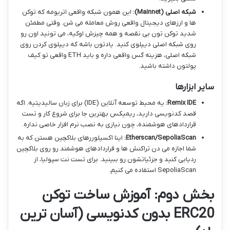
شبکه اصلی (Mainnet):
این همون شبکه واقعی اتریومه که توکن
ها و ارزهای دیجیتال واقعی روش معامله می شن. وقتی مطمئن
شدید توکن تون بی نقصه و همه چیزش اوکیه، می تونید اون رو
روی شبکه اصلی دیپلوی کنید. یادتون باشه که دیپلوی کردن روی
شبکه اصلی، هزینه گس واقعی داره و باید ETH واقعی تو کیف
پولتون داشته باشید.
سایر ابزارها
Remix IDE:
یه محیط توسعه آنلاین (IDE) برای زبان سالیدیتیه. اگه
قصد کدنویسی دارید، ریمیکس بهترین جا برای شروع کار و تست
قراردادهای هوشمنده، چون نیازی به نصب نرم افزار خاصی نداره.
Etherscan/SepoliaScan:
اینا اکسپلوررهای بلاکچین هستن که به
شما اجازه می دن تراکنش ها و قراردادهای هوشمند رو روی بلاکچین
ردیابی کنید و جزئیاتشون رو ببینید. برای تست نت سپولیا، از
SepoliaScan استفاده می کنیم.
بخش دوم: آموزش ساخت توکن
ERC20 بدون کدنویسی (آسان ترین