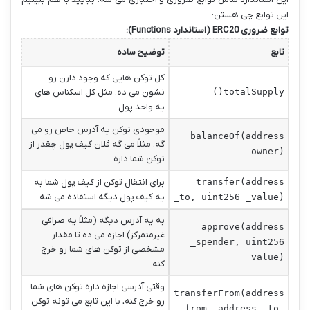
این توابع چی هستن:
توابع ضروری ERC20 (استاندارد Functions):
تابع
توضیح ساده
کل توکن هایی که وجود دارن رو
totalSupply()
نشون می ده. مثل کل اسکناس های
یه واحد پول.
موجودی توکن یه آدرس خاص رو می
balanceOf(address
گه. مثلاً می گه فلان کیف پول چقدر از
_owner)
توکن شما داره.
transfer(address
برای انتقال توکن از کیف پول شما به
یه کیف پول دیگه استفاده می شه.
_to, uint256 _value)
به یه آدرس دیگه (مثلاً یه صرافی
approve(address
غیرمتمرکز) اجازه می ده تا مقدار
_spender, uint256
مشخصی از توکن های شما رو خرج
_value)
کنه.
وقتی آدرسی اجازه داره توکن های شما
transferFrom(address
رو خرج کنه، با این تابع می تونه توکن
_from, address _to,