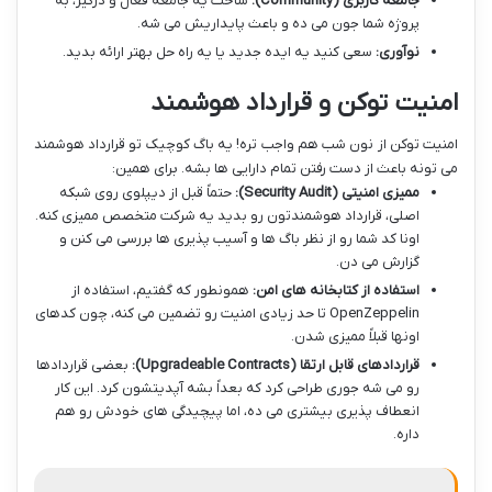
جامعه کاربری (Community):
ساخت یه جامعه فعال و درگیر، به
پروژه شما جون می ده و باعث پایداریش می شه.
نوآوری:
سعی کنید یه ایده جدید یا یه راه حل بهتر ارائه بدید.
امنیت توکن و قرارداد هوشمند
امنیت توکن از نون شب هم واجب تره! یه باگ کوچیک تو قرارداد هوشمند
می تونه باعث از دست رفتن تمام دارایی ها بشه. برای همین:
ممیزی امنیتی (Security Audit):
حتماً قبل از دیپلوی روی شبکه
اصلی، قرارداد هوشمندتون رو بدید یه شرکت متخصص ممیزی کنه.
اونا کد شما رو از نظر باگ ها و آسیب پذیری ها بررسی می کنن و
گزارش می دن.
استفاده از کتابخانه های امن:
همونطور که گفتیم، استفاده از
OpenZeppelin تا حد زیادی امنیت رو تضمین می کنه، چون کدهای
اونها قبلاً ممیزی شدن.
قراردادهای قابل ارتقا (Upgradeable Contracts):
بعضی قراردادها
رو می شه جوری طراحی کرد که بعداً بشه آپدیتشون کرد. این کار
انعطاف پذیری بیشتری می ده، اما پیچیدگی های خودش رو هم
داره.