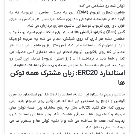
توکن شما رو مشخص می کنه.
ماشین مجازی اتریوم (EVM):
این یه بخش اساسی از اتریومه که به
قراردادهای هوشمند اجازه می ده روی شبکه اجرا بشن. هر تراکنش یا اجرای
قراردادی روی اتریوم، توسط این ماشین مجازی پردازش می شه.
گس (Gas) و کارمزد تراکنش ها:
اتریوم برای اینکه جلوی اسپم رو بگیره و
مطمئن بشه هر کاری که روی شبکش انجام می شه یه هزینه کوچیک
داره، از مفهوم گس استفاده می کنه. گس مثل بنزین ماشین می مونه. هر
عملیاتی که روی بلاکچین اتریوم انجام می شه، مقداری گس مصرف می
کنه و شما باید با پرداخت ETH (ارز اصلی اتریوم) هزینه این گس رو
بپردازید. این هزینه بسته به شلوغی شبکه و پیچیدگی عملیات متفاوته.
استاندارد ERC20: زبان مشترک همه توکن
ها
حالا می رسیم به ستاره این مقاله، استاندارد ERC20. این استاندارد یه سری
قوانین و توابع رو مشخص می کنه که هر توکنی روی اتریوم باید ازش
پیروی کنه. فکر کنید ERC20 مثل یه زبان مشترک بین همه توکن های
اتریوم و کیف پول ها و صرافی هاست. اگه توکن شما این استاندارد رو
رعایت کنه، همه جا شناخته می شه و با بقیه توکن ها و پلتفرم ها می
تونه به راحتی تعامل کنه.
این استاندارد شامل توابع ضروری و اختیاری می شه. بیایید با هم ببینیم