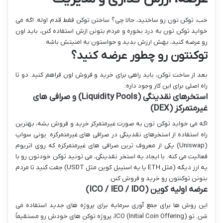
خب، توکن تون رو ساختید، حالا چی؟ ساختن توکن فقط قدم اوله. اگه می
خواید توکن تون به درد بخوره و مردم بتونن ازش استفاده کنن، باید اون
رو عرضه کنید، بهش ارزش بدید و حواستون به امنیتش باشه.
توکنتون رو چطور عرضه کنید؟
بعد از ساخت توکن، باید راهی برای خرید و فروش اون فراهم کنید. دو تا
راه اصلی برای این کار وجود داره:
استخرهای نقدینگی (Liquidity Pools) و صرافی های
غیرمتمرکز (DEX)
اگه می خواید توکن تون به صورت غیرمتمرکز خرید و فروش بشه، بهترین
راه استفاده از استخرهای نقدینگی در صرافی های غیرمتمرکزه. یونی سواپ
(Uniswap) یکی از معروف ترین صرافی های غیرمتمرکزه که روی اتریوم
فعالیت می کنه. با ایجاد یه استخر نقدینگی، می تونید توکن خودتون رو با
یه ارز دیگه (مثل ETH یا یه استیبل کوین مثل USDT) جفت کنید تا مردم
بتونن توکنتون رو خرید و فروش کنن.
عرضه اولیه کوین (ICO / IEO / IDO)
این روش ها برای جمع آوری سرمایه برای پروژه های جدید استفاده می
شن. تو ICO (Initial Coin Offering)، پروژه توکن های خودش رو مستقیماً