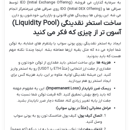
به سرمایه گذاران می فروشه. IEO (Initial Exchange Offering) توسط
صرافی ها و IDO (Initial DEX Offering) روی صرافی های غیرمتمرکز انجام
می شه. این روش ها پیچیدگی های قانونی و بازاریابی خودشون رو دارن.
ساخت استخر نقدینگی (Liquidity Pool)
آسون تر از چیزی که فکر می کنید
ایجاد یه استخر نقدینگی روی یونی سواپ یا پلتفرم های مشابه، به توکن
شما اجازه می ده که مثل بقیه ارزها معامله بشه. اینجا چندتا نکته مهم
هست که باید بدونید:
هزینه ها:
برای ساخت استخر، باید مقداری از توکن خودتون و
مقداری از جفت ارز انتخابی (مثلاً ETH یا USDT) رو به استخر واریز
کنید. این میشه نقدینگی اولیه. علاوه بر این، باید هزینه گس برای
ایجاد استخر رو هم بپردازید.
ریسک ضرر ناپایدار (Impermanent Loss):
این یه مفهوم مهمه
که باید راجع بهش تحقیق کنید. اگه قیمت توکن شما نسبت به
جفت ارز پایه تغییر زیادی کنه، ممکنه دچار ضرر ناپایدار بشید.
مراحل عملیاتی (مثلاً در یونی سواپ):
اتصال کیف پول:
کیف پول متامسک تون رو به یونی سواپ
وصل کنید.
انتخاب جفت ارز:
توکن خودتون رو با یه ارز دیگه (که معمولاً