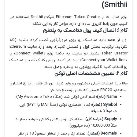
Smithii)
برای مثال، ما از Ethereum Token Creator شرکت Smithii استفاده می
کنیم، چون رابط کاربری ساده ای داره. مراحل کار به این شکله:
گام ۱: اتصال کیف پول متامسک به پلتفرم
اول از همه باید متامسک رو روی مرورگرتون نصب کرده باشید (اگه
نکردید، برگردید بخش اول و نصبش کنید!). بعد وارد سایت Ethereum
Token Creator بشید. تو سایت، یه دکمه برای «Connect Wallet» یا
«Connect your Wallet first» پیدا می کنید. روش کلیک کنید و متامسک
رو انتخاب کنید تا کیف پولتون به پلتفرم وصل بشه.
گام ۲: تعیین مشخصات اصلی توکن
حالا باید اطلاعات اصلی توکنتون رو وارد کنید. این ها همون توابع اختیاری
استاندارد ERC20 هستن که بالاتر توضیح دادیم:
Name (نام):
اسم کامل توکن شما (مثلاً My Awesome Token).
Symbol (نماد):
نماد اختصاری توکن (مثلاً MAT یا MYT). این
معمولاً 3-4 حرفه.
Supply (عرضه کل):
تعداد کل توکن هایی که می خواید بسازید.
مثلاً 10,000,000 (ده میلیون).
Decimals (اعشار):
تعداد ارقام بعد از اعشار. معمولاً 18 در نظر