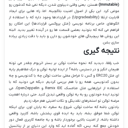
(Immutable)
هستن. یعنی وقتی دیپلوی شدن، دیگه نمی شه کدشون رو
عوض کرد. این یکی از اصول امنیت بلاکچینه. اما، راه هایی برای ایجاد
قابلیت ارتقا (Upgradeability) در قراردادها وجود داره که با استفاده از
الگوهای خاص برنامه نویسی (مثل پروکسی قراردادها) این امکان رو
فراهم می کنه که بتونید بعضی قسمت ها رو در آینده تغییر بدید. البته
این روش ها پیچیدگی های خودشون رو دارن و باید با دقت زیادی پیاده
سازی بشن.
نتیجه گیری
خب رفقا، دیدید که
نحوه ساخت توکن بر بستر اتریوم چقدر می تونه
هیجان انگیز و در دسترس باشه؟ از ایده اولیه توکن و درک مفاهیم پایه
ای مثل ERC20 و گس، تا مراحل عملی ساخت توکن چه با کدنویسی و چه
بدون کدنویسی، همه رو با هم بررسی کردیم. دیگه می دونید که با
استفاده از ابزارهایی مثل متامسک، Remix IDE و OpenZeppelin، می
تونید ایده خودتون رو به یه توکن واقعی تبدیل کنید. حتی درباره اهمیت
عرضه توکن تو استخرهای نقدینگی و نکات امنیتی هم حرف زدیم.
یادتون باشه که ساخت توکن، شروع یه سفره، نه پایان اون. برای اینکه
توکن شما موفق بشه، باید یه ایده قوی پشتش باشه، کاربرد واقعی
داشته باشه، از امنیت بالایی برخوردار باشه و یه جامعه کاربری فعال دور
خودش جمع کنه. پس، اگه آماده اید که وارد این دنیای پر از پتانسیل