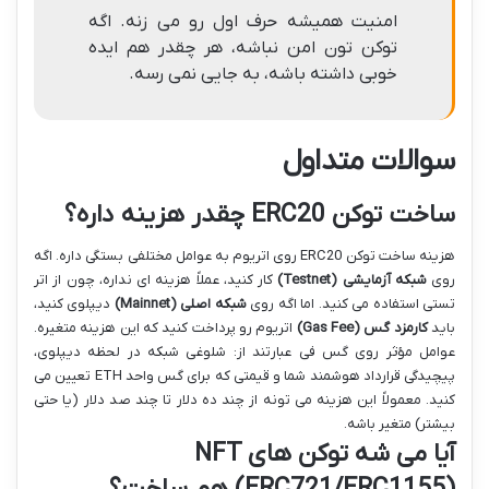
امنیت همیشه حرف اول رو می زنه. اگه
توکن تون امن نباشه، هر چقدر هم ایده
خوبی داشته باشه، به جایی نمی رسه.
سوالات متداول
ساخت توکن ERC20 چقدر هزینه داره؟
هزینه ساخت توکن ERC20 روی اتریوم به عوامل مختلفی بستگی داره. اگه
روی
شبکه آزمایشی (Testnet)
کار کنید، عملاً هزینه ای نداره، چون از اتر
تستی استفاده می کنید. اما اگه روی
شبکه اصلی (Mainnet)
دیپلوی کنید،
باید
کارمزد گس (Gas Fee)
اتریوم رو پرداخت کنید که این هزینه متغیره.
عوامل مؤثر روی گس فی عبارتند از: شلوغی شبکه در لحظه دیپلوی،
پیچیدگی قرارداد هوشمند شما و قیمتی که برای گس واحد ETH تعیین می
کنید. معمولاً این هزینه می تونه از چند ده دلار تا چند صد دلار (یا حتی
بیشتر) متغیر باشه.
آیا می شه توکن های NFT