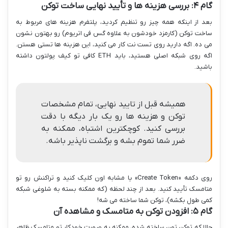
گام ۴: بررسی هزینه ها و تأیید نهایی ساخت توکن
بعد از اینکه همه چیز رو تنظیم کردید، پلتفرم هزینه های مربوط به
ساخت توکن (کارمزد خودشون به علاوه گس فی اتریوم) رو بهتون نشون
می ده. اگه دارید روی تست نت کار می کنید، این هزینه ها تستی هستن.
اگه روی شبکه اصلی هستید، باید ETH کافی تو کیف پولتون داشته
باشید.
همیشه قبل از تایید نهایی، تمام مشخصات
توکن و هزینه ها رو یک بار دیگه با دقت
بررسی کنید. کوچکترین اشتباه، ممکنه به
ضرر شما تموم بشه و برگشت ناپذیر باشه.
روی دکمه «Create Token» یا مشابه اون کلیک کنید و تراکنش رو تو
متامسک تأیید کنید. بعد از چند لحظه (که ممکنه بسته به شلوغی شبکه
کمی طول بکشه)، توکن شما ساخته می شه!
گام ۵: افزودن توکن به متامسک و مشاهده آن
حالا که توکن تون ساخته شده، ممکنه به صورت خودکار تو متامسک ظاهر