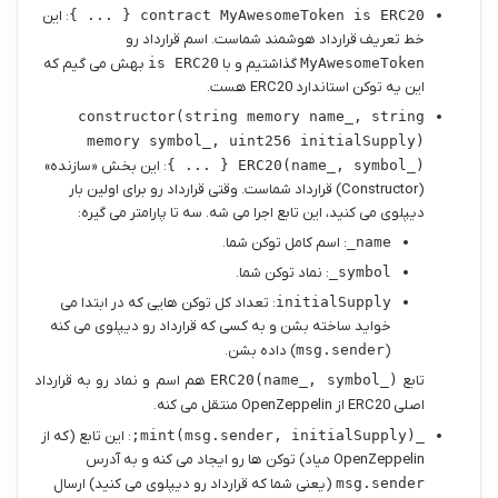
contract MyAwesomeToken is ERC20 { ... }
: این
خط تعریف قرارداد هوشمند شماست. اسم قرارداد رو
MyAwesomeToken
گذاشتیم و با
is ERC20
بهش می گیم که
این یه توکن استاندارد ERC20 هست.
constructor(string memory name_, string
memory symbol_, uint256 initialSupply)
ERC20(name_, symbol_) { ... }
: این بخش «سازنده»
(Constructor) قرارداد شماست. وقتی قرارداد رو برای اولین بار
دیپلوی می کنید، این تابع اجرا می شه. سه تا پارامتر می گیره:
name_
: اسم کامل توکن شما.
symbol_
: نماد توکن شما.
initialSupply
: تعداد کل توکن هایی که در ابتدا می
خواید ساخته بشن و به کسی که قرارداد رو دیپلوی می کنه
(
msg.sender
) داده بشن.
تابع
ERC20(name_, symbol_)
هم اسم و نماد رو به قرارداد
اصلی ERC20 از OpenZeppelin منتقل می کنه.
_mint(msg.sender, initialSupply);
: این تابع (که از
OpenZeppelin میاد) توکن ها رو ایجاد می کنه و به آدرس
msg.sender
(یعنی شما که قرارداد رو دیپلوی می کنید) ارسال