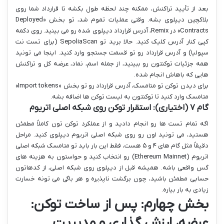
بعد از تأیید تراکنش، ممکنه چند لحظه طول بکشه تا قرارداد شما روی
بلاکچین دیپلوی بشه. وقتی عملیات تموم شد، تو بخش «Deployed
Contracts» در Remix، آدرس قرارداد دیپلوی شده رو می بینید. روی دکمه
کپی کنار آدرس کلیک کنید. حالا برید تو SepoliaScan (برای تست نت
سپولیا) و آدرس قرارداد رو تو قسمت جستجو وارد کنید. اینجا می تونید
همه جزئیات توکنتون رو ببینید، از جمله اسم، نماد، عرضه کل و تراکنش
هایی که باهاش انجام شده.
برای دیدن توکن تو متامسک، آدرس قرارداد رو تو بخش «Import tokens»
متامسک وارد کنید تا توکنتون به لیست توکن ها اضافه بشه.
گام ۷ (اختیاری): استقرار توکن روی شبکه اصلی اتریوم
اگه تمام تست ها رو انجام دادید و از عملکرد توکن تون کاملاً مطمئن
هستید، می تونید اون رو روی شبکه اصلی اتریوم دیپلوی کنید. مراحل
دقیقاً مثل گام های ۴ و ۵ هست، فقط این بار باید تو متامسک شبکه اصلی
اتریوم (Ethereum Mainnet) رو انتخاب کنید و حواستون به هزینه های
گس واقعی باشه.
همیشه قبل از دیپلوی روی شبکه اصلی، از کدهاتون
حسابی مطمئن باشید، چون برگشت ناپذیره و هر باگی می تونه خسارت
زیادی به بار بیاره.
بخش چهارم: پس از ساخت توکن:
عرضه، ارزش گذاری و مدیریت