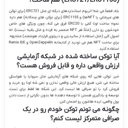
(ERC721/ERC1155) هم ساخت؟
بله، قطعاً می شه! اتریوم استانداردهای دیگه ای مثل ERC721 (برای توکن
های غیرمثلی یا NFTها) و ERC1155 (برای توکن های چندگانه) هم داره.
نحوه ساخت اونا کمی با ERC20 فرق می کنه، چون ویژگی های خاص
خودشون رو دارن (مثلاً هر NFT منحصر به فرده و مثل بقیه نیست)، اما
اصول کلی (مثل استفاده از سالیدیتی و دیپلوی قرارداد هوشمند) مشابهه.
برای ساخت NFT هم می تونید از کتابخانه OpenZeppelin و Remix IDE
استفاده کنید.
آیا توکن ساخته شده در شبکه آزمایشی
ارزش واقعی داره و قابل فروش هست؟
خیر، توکن هایی که روی شبکه های آزمایشی مثل سپولیا یا هولسکی
ساخته می شن، هیچ ارزش مالی واقعی ندارن و نمی شه اونا رو خرید و
فروش کرد یا تو صرافی ها لیست کرد. این شبکه ها فقط برای تست،
توسعه و یادگیری هستن تا توسعه دهنده ها بدون نگرانی از دست دادن
پول واقعی، ایده هاشون رو امتحان کنن.
چگونه می تونم توکن خودم رو در یک
صرافی متمرکز لیست کنم؟