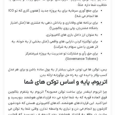
خلاقیت شما داره. مثلاً:
برای جمع آوری سرمایه برای یه پروژه جدید (همون کاری که تو ICO
ها انجام می شه).
برای برنامه های وفاداری و پاداش دهی به مشتری ها (مثل امتیاز
باشگاه مشتریان، ولی روی بلاکچین!).
به عنوان ارز داخل بازی های کامپیوتری.
برای توکنیزه کردن دارایی های واقعی (مثل بخشی از یه خونه، یه
اثر هنری یا حتی سهام یه شرکت).
برای حق رأی و مشارکت تو مدیریت یه پروژه غیرمتمرکز
(Governance Tokens).
پس، توکن ها می تونن خیلی بیشتر از یه پول ساده باشن و برای هر مدل
کسب وکار یا ایده ای، یه راه حل نوآورانه ارائه بدن.
اتریوم، پایه و اساس توکن های شما
چرا اتریوم اینقدر برای ساخت توکن محبوبه؟ اتریوم یه پلتفرم بلاکچین
فوق العاده قویه که به شما اجازه می ده قراردادهای هوشمند بنویسید و
اجرا کنید. این قراردادهای هوشمند، کدهای کامپیوتری هستن که خودشون
کارشون رو انجام می دن و نیازی به واسطه ندارن. وقتی شما یه توکن می
سازید، در واقع یه قرارداد هوشمند روی اتریوم می نویسید که قوانین