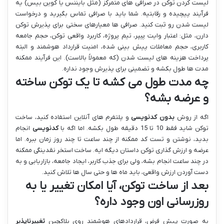
لیست کردن توکن در صرافی های متمرکز (مثل بایننس یا کوین بیس) یه
فرآیند پیچیده و رقابتیه. شما باید با صرافی تماس بگیرید و درخواست
لیست شدن رو ثبت کنید. صرافی ها معیارهای سختی برای پذیرش توکن
دارن، مثل: اعتبار وایت پیپر، تیم پروژه، کاربرد واقعی توکن، حجم جامعه
کاربری، حجم معاملات پیش بینی شده، امنیت قرارداد هوشمند و البته
پرداخت هزینه های لیست شدن (که معمولاً بالاست). این فرآیند ممکنه
مدت ها طول بکشه و تضمینی برای پذیرش وجود نداره.
چه مدت طول می کشه تا یک توکن ساخته
و عرضه بشه؟
اگه از روش
بدون کدنویسی
و پلتفرم های آنلاین استفاده کنید، ساخت
توکن شاید فقط 10 تا 15 دقیقه طول بکشه. اما اگه با
کدنویسی
انجام
بدید، نوشتن و تست کد ممکنه از چند ساعت تا چند روز زمان ببره. اما
عرضه و ارزش گذاری توکن داستان دیگه ایه. ساخت استخر نقدینگی ممکنه
در چند ساعت انجام بشه، ولی برای جذب کاربر، ایجاد جامعه، بازاریابی و به
دست آوردن ارزش واقعی، باید ماه ها و حتی سال ها تلاش کنید.
بعد از ساخت توکن، آیا امکان تغییر یا به
روزرسانی اون وجود داره؟
به صورت پیش فرض، قراردادهای هوشمند روی بلاکچین
تغییرناپذیر