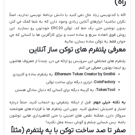
راه)
اگه با کدنویسی زیاد حال نمی کنید یا دانش برنامه نویسی ندارید، اصلاً
نگران نباشید! ابزارهای آنلاین زیادی وجود دارن که به شما کمک می کنن
بدون نوشتن حتی یک خط کد، توکن ERC20 خودتون رو بسازید. این
روش فوق العاده سریع و ساده است و برای کارآفرین ها یا کسانی که می
خوان فقط یه توکن ساده بسازن، عالیه.
معرفی پلتفرم های توکن ساز آنلاین
پلتفرم های مختلفی این سرویس رو ارائه می دن. چندتا از معروف هاشون
رو اینجا بهتون معرفی می کنم:
Ethereum Token Creator by Smithii:
یه پلتفرم ساده و کاربردی.
CoinFactory:
ابزاری دیگه برای ساخت توکن.
TokenTool:
یه گزینه دیگه برای کسانی که دنبال سادگی هستن.
یه نکته خیلی مهم:
قبل از اینکه پلتفرمی رو انتخاب کنید، حتماً درباره
اعتبار و امنیتش تحقیق کنید. چون این پلتفرم ها با قراردادهای هوشمند
سروکار دارن، ممکنه نقص های امنیتی یا حتی کلاهبرداری هایی توشون
باشه. پس حسابی چشم و گوش بسته عمل نکنید!
صفر تا صد ساخت توکن با یه پلتفرم (مثلاً