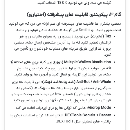
گرفته می شه، ولی می تونید 0 تا 18 انتخاب کنید.
گام ۳: پیکربندی قابلیت های پیشرفته (اختیاری)
بعضی پلتفرم ها قابلیت های پیشرفته ای هم ارائه می دن که می تونید
انتخابشون کنید. تو Smithii این گزینه ها ممکنه شامل موارد زیر باشه:
Tax (مالیات):
می تونید درصدی رو به عنوان مالیات روی هر
تراکنش تنظیم کنید که به یه آدرس مشخص ارسال بشه. بعضی
پروژه ها از این طریق هزینه های عملیات خودشون رو تأمین می
کنن.
Multiple Wallets Distribution (توزیع بین کیف پول های مختلف):
اگه می خواید توکن های اولیه تون بین چند کیف پول تقسیم
بشه، می تونید این گزینه رو فعال کنید و آدرس ها رو وارد کنید.
Anti-Bot / Anti-Whale (ضد ربات/ضد نهنگ):
این قابلیت ها برای
جلوگیری از دستکاری بازار توسط ربات ها یا نهنگ ها (کسانی که
مقدار زیادی توکن دارن) هستن. مثلاً می تونید محدودیت خرید و
فروش برای هر کیف پول یا حداکثر نگهداری توکن رو تعیین کنید.
Airdrop Mode:
حالتی که توکن ها رو برای ایردراپ آماده می کنه.
DEXTools Socials + Banner:
امکان اضافه کردن اطلاعات توکن به
پلتفرم های تحلیلی مثل DEXTools.