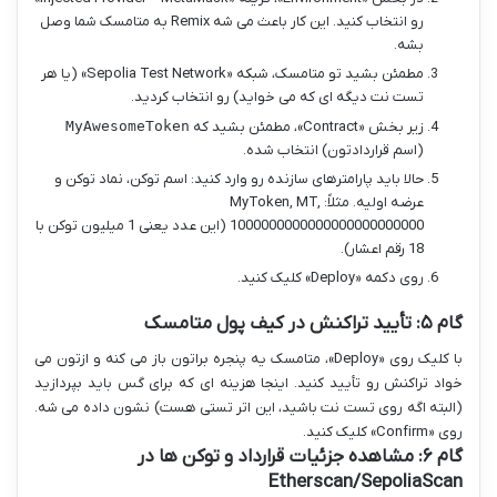
رو انتخاب کنید. این کار باعث می شه Remix به متامسک شما وصل
بشه.
مطمئن بشید تو متامسک، شبکه «Sepolia Test Network» (یا هر
تست نت دیگه ای که می خواید) رو انتخاب کردید.
زیر بخش «Contract»، مطمئن بشید که
MyAwesomeToken
(اسم قراردادتون) انتخاب شده.
حالا باید پارامترهای سازنده رو وارد کنید: اسم توکن، نماد توکن و
عرضه اولیه. مثلاً: MyToken, MT,
1000000000000000000000000 (این عدد یعنی 1 میلیون توکن با
18 رقم اعشار).
روی دکمه «Deploy» کلیک کنید.
گام ۵: تأیید تراکنش در کیف پول متامسک
با کلیک روی «Deploy»، متامسک یه پنجره براتون باز می کنه و ازتون می
خواد تراکنش رو تأیید کنید. اینجا هزینه ای که برای گس باید بپردازید
(البته اگه روی تست نت باشید، این اتر تستی هست) نشون داده می شه.
روی «Confirm» کلیک کنید.
گام ۶: مشاهده جزئیات قرارداد و توکن ها در
Etherscan/SepoliaScan