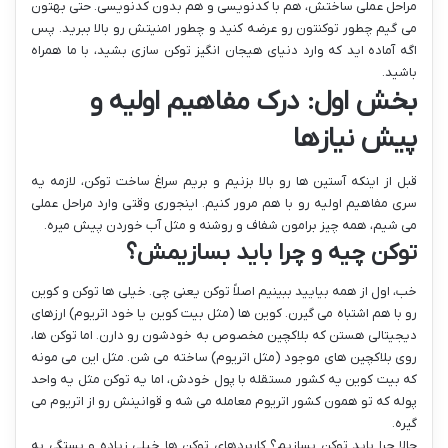
مراحل عملی ساختش، هم با کدنویسی و هم بدون کدنویسی. حتی بهتون
می گیم چطور توکنتون رو عرضه کنید و چطور امنیتش رو بالا ببرید. پس
اگه آماده اید که وارد دنیای هیجان انگیز توکن سازی بشید، با ما همراه
باشید.
بخش اول: درک مفاهیم اولیه و
پیش نیازها
قبل از اینکه آستین ها رو بالا بزنیم و بریم سراغ ساخت توکن، لازمه یه
سری مفاهیم اولیه رو با هم مرور کنیم. اینجوری وقتی وارد مراحل عملی
می شیم، همه چیز برامون شفاف و روشنه و مثل آب خوردن پیش میره.
توکن چیه و چرا باید بسازیمش؟
خب، اول از همه بیایید ببینیم اصلاً توکن یعنی چی. خیلی ها توکن و کوین
رو با هم اشتباه می گیرن. کوین ها (مثل بیت کوین یا خود اتریوم) ارزهای
دیجیتالی هستن که بلاکچین مخصوص به خودشون رو دارن. اما توکن ها،
روی بلاکچین های موجود (مثل اتریوم) ساخته می شن. مثل این می مونه
که بیت کوین یه کشور مستقله با پول خودش، اما یه توکن مثل یه واحد
پوله که تو همون کشور اتریوم معامله می شه و قوانینش رو از اتریوم می
گیره.
حالا چرا باید توکن بسازیم؟ کاربردهای توکن ها خیلی زیاده و بستگی به