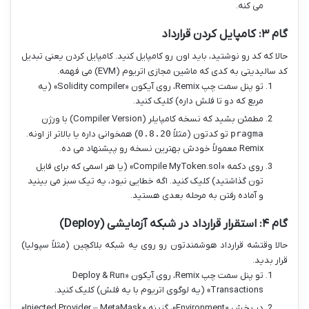
می کنه.
گام ۳: کامپایل کردن قرارداد
حالا که کد رو نوشتید، باید اون رو کامپایل کنید. کامپایل کردن یعنی تبدیل
کد سالیدیتی به کدی که ماشین مجازی اتریوم (EVM) می فهمه.
تو پنل سمت چپ Remix، روی آیکون «Solidity compiler» (یه
مربع که دو تا فلش داره) کلیک کنید.
مطمئن بشید که نسخه کامپایلر (Compiler Version) با ورژن
pragma
تو کدتون (مثلاً
0.8.20
) همخوانی داره یا بالاتر از اونه.
Remix معمولاً خودش بهترین نسخه رو پیشنهاد می ده.
روی دکمه «Compile MyToken.sol» (یا هر اسمی که برای فایل
تون گذاشتید) کلیک کنید. اگه خطایی نبود، یه تیک سبز می بینید
و آماده رفتن به مرحله بعدی هستید.
گام ۴: استقرار قرارداد در شبکه آزمایشی (Deploy)
حالا وقتشه قرارداد هوشمندتون رو روی یه شبکه بلاکچین (مثلاً سپولیا)
قرار بدید.
تو پنل سمت چپ Remix، روی آیکون «Deploy & Run
Transactions» (یه لوگوی اتریوم با یه فلش) کلیک کنید.
در بخش «Environment»، گزینه «Injected Provider – MetaMask»