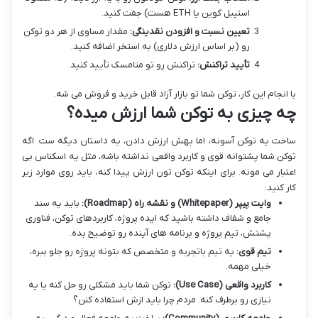
استیبل کوین یا ETH هست) جفت کنید.
تعیین نسبت و افزودن نقدینگی:
مقدار مساوی از هر دو توکن
رو (بر اساس ارزش دلاری) به استخر اضافه کنید.
تأیید تراکنش:
تراکنش رو تو متامسک تأیید کنید.
با انجام این کار، توکن شما تو بازار آزاد قابل خرید و فروش می شه.
چه چیزی به توکن شما ارزش میده؟
ساخت یه توکن آسونه، اما بهش ارزش دادن، یه داستان دیگه ست. اگه
توکن شما پشتوانه قوی و کاربرد واقعی نداشته باشه، مثل یه اسکناس بی
اعتبار می مونه. برای اینکه توکن تون ارزش پیدا کنه، باید روی موارد زیر
کار کنید:
وایت پیپر (Whitepaper) و نقشه راه (Roadmap):
باید یه سند
جامع و شفاف داشته باشید که ایده پروژه، کاربردهای توکن، فناوری
پشتش، تیم پروژه و برنامه های آینده رو توضیح بده.
تیم قوی:
یه تیم باتجربه و متخصص که بتونه پروژه رو جلو ببره،
خیلی مهمه.
کاربرد واقعی (Use Case):
توکن شما باید مشکلی رو حل کنه یا یه
نیازی رو برطرف کنه. مردم چرا باید ازش استفاده کنن؟