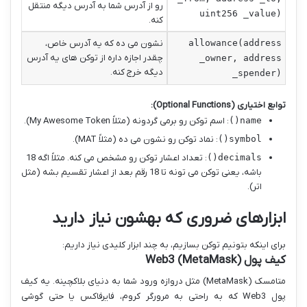
رو از آدرس شما به آدرس دیگه منتقل
uint256 _value)
کنه.
allowance(address
نشون می ده که یه آدرس خاص،
چقدر اجازه داره از توکن های یه آدرس
_owner, address
دیگه خرج کنه.
_spender)
توابع اختیاری (Optional Functions):
name()
: اسم توکن رو برمی گردونه (مثلاً My Awesome Token).
symbol()
: نماد توکن رو نشون می ده (مثلاً MAT).
decimals()
: تعداد اعشار توکن رو مشخص می کنه. مثلاً اگه 18
باشه، یعنی توکن می تونه تا 18 رقم بعد از اعشار تقسیم بشه (مثل
اتر).
ابزارهای ضروری که بهشون نیاز دارید
برای اینکه بتونیم توکن بسازیم، به چند ابزار کلیدی نیاز داریم:
کیف پول Web3 (MetaMask)
متامسک (MetaMask) مثل دروازه ورود شما به دنیای بلاکچینه. یه کیف
پول Web3 که به راحتی به مرورگر کروم، فایرفاکس یا حتی گوشی