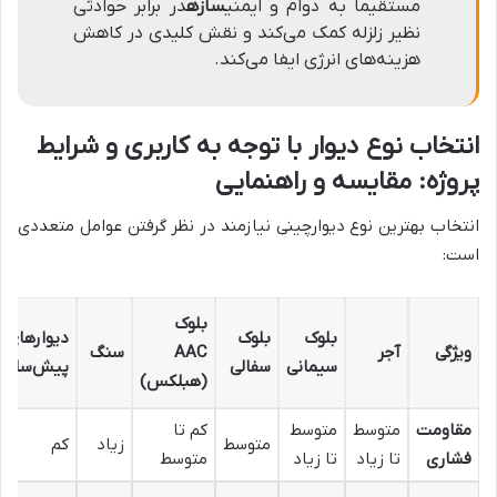
مستقیماً به دوام و ایمنی
سازه
در برابر حوادثی
نظیر زلزله کمک می‌کند و نقش کلیدی در کاهش
هزینه‌های انرژی ایفا می‌کند.
انتخاب نوع دیوار با توجه به کاربری و شرایط
پروژه: مقایسه و راهنمایی
انتخاب بهترین نوع دیوارچینی نیازمند در نظر گرفتن عوامل متعددی
است:
بلوک
بلوک
بلوک
دیوارهای
ویژگی
آجر
AAC
سنگ
سیمانی
سفالی
پیش‌ساخت
(هبلکس)
مقاومت
متوسط
متوسط
کم تا
متوسط
زیاد
کم
فشاری
تا زیاد
تا زیاد
متوسط