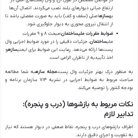
در فواصل مشخص در طول آن، و وال پست‌های افقی در
ارتفاع میانی دیوارهای بلند نصب می‌گردند. اتصال آن‌ها
به
سازه
اصلی (سقف و کف) باید به صورت مفصلی باشد تا
از انتقال نیروی محوری به دیوار جلوگیری شود.
ضوابط مقررات ملیساختمان:
مبحث ۸ و ۹ مقررات
ملی
ساختمان
، جزئیات دقیقی را در مورد ضوابط اجرایی وال
پست‌ها ارائه می‌دهد. رعایت این ضوابط برای ایمنی
سازه
و
اخذ تأییدیه از ناظران الزامی است.
به منظور درک بهتر جزئیات وال پست،
مجله سازه
به شما مطالعه
مباحث مربوط به ضوابط اجرایی در نشریه ۷۱۴ سازمان برنامه و
بودجه کشور را توصیه می‌کند.
نکات مربوط به بازشوها (درب و پنجره):
تدابیر لازم
اطراف بازشوهای درب و پنجره، نقاط ضعفی در دیوار هستند که نیاز
به تقویت و اجرای دقیق دارند.