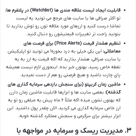
قابلیت ایجاد لیست علاقه مندی ها (Watchlist) در پلتفرم ها:
تو اکثر صرافی ها یا سایت های مرجع می تونید یه لیست
تماشا درست کنید و ارزهای مورد علاقه تون رو توش بذارید تا
بتونید راحت تر تغییرات قیمتیشون رو دنبال کنید.
تنظیم هشدار قیمت (Price Alerts) برای فرصت های
معاملاتی:
این یکی خیلی به درد بخوره! می تونید تو اپلیکیشن
یا سایت صرافی، هشدار بذارید که اگه قیمت یه ارز به یه
نقطه خاص رسید، بهتون خبر بده. اینجوری لازم نیست همیشه
پای چارت باشید و هیچ فرصتی رو هم از دست نمیدید.
ماشین زمان کریپتو (برای سنجش بازدهی سرمایه گذاری های
گذشته):
بعضی سایت ها و ابزارها قابلیت ماشین زمان دارن
که بهتون نشون میده اگه مثلاً ۶ ماه پیش یه مبلغی رو تو یه
ارز خاص سرمایه گذاری می کردید، الان چقدر پول داشتید. این
ابزار بیشتر برای سرگرمی و سنجش عملکرد گذشته خوبه.
۳. مدیریت ریسک و سرمایه در مواجهه با