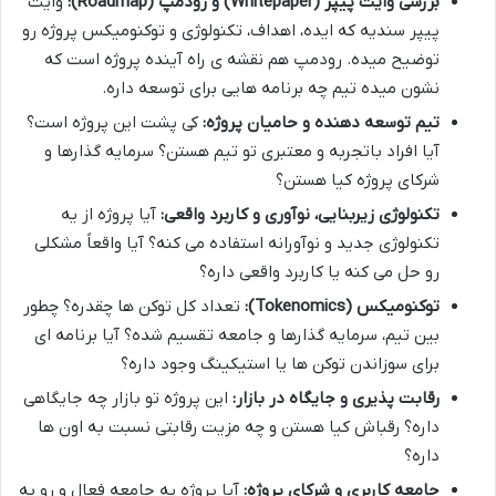
بررسی وایت پیپر (Whitepaper) و رودمپ (Roadmap):
وایت
پیپر سندیه که ایده، اهداف، تکنولوژی و توکنومیکس پروژه رو
توضیح میده. رودمپ هم نقشه ی راه آینده پروژه است که
نشون میده تیم چه برنامه هایی برای توسعه داره.
تیم توسعه دهنده و حامیان پروژه:
کی پشت این پروژه است؟
آیا افراد باتجربه و معتبری تو تیم هستن؟ سرمایه گذارها و
شرکای پروژه کیا هستن؟
تکنولوژی زیربنایی، نوآوری و کاربرد واقعی:
آیا پروژه از یه
تکنولوژی جدید و نوآورانه استفاده می کنه؟ آیا واقعاً مشکلی
رو حل می کنه یا کاربرد واقعی داره؟
توکنومیکس (Tokenomics):
تعداد کل توکن ها چقدره؟ چطور
بین تیم، سرمایه گذارها و جامعه تقسیم شده؟ آیا برنامه ای
برای سوزاندن توکن ها یا استیکینگ وجود داره؟
رقابت پذیری و جایگاه در بازار:
این پروژه تو بازار چه جایگاهی
داره؟ رقباش کیا هستن و چه مزیت رقابتی نسبت به اون ها
داره؟
جامعه کاربری و شرکای پروژه:
آیا پروژه یه جامعه فعال و رو به