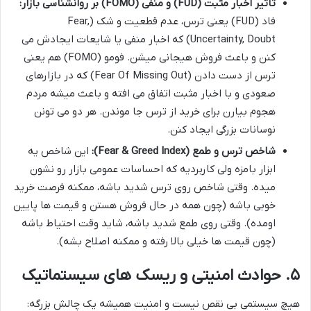
تأثیر اخبار مثبت (FUD) و منفی (FOMO) بر روانشناسی بازار:
فاد (FUD) یعنی ترس، عدم قطعیت و شک (Fear,
Uncertainty, Doubt) که اخبار منفی یا شایعات ایجادش می
کنن و باعث فروش هیجانی میشن. فومو (FOMO) هم یعنی
ترس از دست دادن (Fear Of Missing Out) که در بازارهای
صعودی و با اخبار مثبت اتفاق می افته و باعث میشه مردم
هجوم بیارن برای خرید از ترس جا موندن. هر دو می تونن
نوسانات بزرگی ایجاد کنن.
شاخص ترس و طمع (Fear & Greed Index):
این شاخص یه
ابزار بامزه ولی کاربردیه که احساسات عمومی بازار رو نشون
میده. وقتی شاخص روی ترس شدید باشه، ممکنه فرصت خرید
خوبی باشه (چون همه در حال فروش هستن و قیمت ها پایین
اومده). وقتی روی طمع شدید باشه، شاید وقت احتیاط باشه
(چون قیمت ها خیلی بالا رفته و ممکنه اصلاح بشه).
۵. حوادث امنیتی و ریسک های سیستماتیک
هیچ سیستمی بی نقص نیست و امنیت همیشه یک چالش بزرگه: