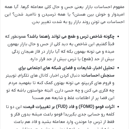
مفهوم احساسات بازار یعنی حس و حال کلی معامله گرها. آیا همه
امیدوار و خوش بین هستن؟ یا همه ترسیدن و ناامید شدن؟ این
احساسات می تونن روند بازار رو به شدت تغییر بدن.
چگونه شاخص ترس و طمع می تواند راهنما باشد؟
همونطور که
قبلاً گفتیم، این شاخص یه دید کلی از حس و حال بازار بهمون
میده و می تونه بهمون بگه که آیا بازار در فاز هیجان زدگی
بیش از حد (طمع) یا ترس بیش از حد قرار داره.
تحلیل اخبار، شایعات و فضای شبکه های اجتماعی برای
سنجش احساسات:
دنبال کردن اخبار، کانال های تلگرام، توییتر
و فروم های کریپتو، می تونه بهتون کمک کنه تا بفهمید مردم
چه فکری می کنن و چه حسی دارن. البته حواستون باشه که تو
این فضا پر از اطلاعات غلط و شایعه هم هست!
اثرات فومو (FOMO) و فاد (FUD) بر تغییرات قیمت:
این دو تا
کلمه رو حسابی جدی بگیرید! فومو باعث میشه بدون فکر و
فقط از ترس جا موندن، وارد معامله بشید و فاد هم باعث