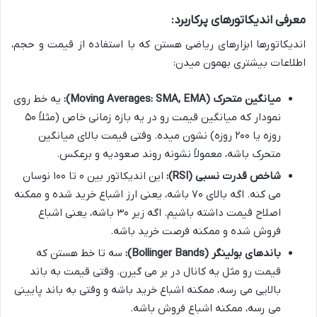
معرفی اندیکاتورهای پرکاربرد:
اندیکاتورها ابزارهای ریاضی هستن که با استفاده از قیمت و حجم،
اطلاعات بیشتری بهمون میدن:
میانگین متحرک (Moving Averages: SMA, EMA):
یه خط روی
نمودار که میانگین قیمت رو در یه بازه زمانی خاص (مثلاً ۵۰
روزه یا ۲۰۰ روزه) نشون میده. وقتی قیمت بالای میانگین
متحرک باشه، معمولاً نشونه روند صعودیه و برعکس.
شاخص قدرت نسبی (RSI):
این اندیکاتور بین ۰ تا ۱۰۰ نوسان
می کنه. اگه بالای ۷۰ باشه، یعنی ارز اشباع خرید شده و ممکنه
اصلاح قیمت داشته باشیم. اگه زیر ۳۰ باشه، یعنی اشباع
فروش شده و ممکنه فرصت خرید باشه.
باندهای بولینگر (Bollinger Bands):
سه تا خط هستن که
قیمت رو مثل یه کانال در بر می گیرن. وقتی قیمت به باند
بالایی می رسه، ممکنه اشباع خرید باشه و وقتی به باند پایینی
می رسه، ممکنه اشباع فروش باشه.