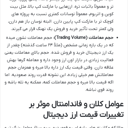
تر و معمولاً باثبات تره. ارزهایی با مارکت کپ بالا، مثل بیت
کوین و اتریوم، معمولاً نوسانات کمتری نسبت به پروژه های
کوچک تر با مارکت کپ پایین دارن. البته نوسان باز هم دارن،
ولی کمتر تحت تأثیر خرید و فروش یک نهنگ قرار می گیرند.
حجم معاملات (Trading Volume):
حجم معاملات نشون میده
که در یک بازه زمانی مشخص (مثلاً ۲۴ ساعت گذشته) چقدر از
یک ارز دیجیتال خرید و فروش شده. حجم بالای معاملات یعنی
فعالیت زیادی در بازار اون ارز وجود داره و معامله گرها بهش
علاقه دارن. وقتی قیمت یک ارز داره بالا میره و همزمان حجم
معاملاتش هم خیلی زیاده، این نشونه قدرت روند صعودیه. اما
اگه قیمت بالا میره و حجم معاملات کمه، ممکنه یه تله باشه و
روند قوی نباشه.
عوامل کلان و فاندامنتال موثر بر
تغییرات قیمت ارز دیجیتال
حالا که مکانیزم های پایه ای رو فهمیدیم، بریم سراغ عوامل بزرگ تر و