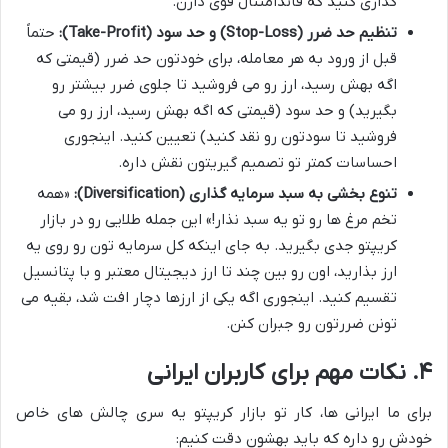
گذاری کنید که فاندامنتال قوی دارن.
تنظیم حد ضرر (Stop-Loss) و حد سود (Take-Profit):
حتماً
قبل از ورود به هر معامله، برای خودتون حد ضرر (قیمتی که
اگه بهش رسید، ارز رو می فروشید تا جلوی ضرر بیشتر رو
بگیرید) و حد سود (قیمتی که اگه بهش رسید، ارز رو می
فروشید تا سودتون رو نقد کنید) تعیین کنید. اینجوری
احساسات کمتر تو تصمیم گیریتون نقش داره.
تنوع بخشی به سبد سرمایه گذاری (Diversification):
«همه
تخم مرغ ها رو تو یه سبد نذار!» این جمله طلایی رو در بازار
کریپتو جدی بگیرید. به جای اینکه کل سرمایه تون رو روی یه
ارز بذارید، اون رو بین چند تا ارز دیجیتال معتبر و با پتانسیل
تقسیم کنید. اینجوری اگه یکی از ارزها دچار افت شد، بقیه می
تونن ضررتون رو جبران کنن.
۴. نکات مهم برای کاربران ایرانی
برای ما ایرانی ها، کار تو بازار کریپتو یه سری چالش های خاص
خودش رو داره که باید بهشون دقت کنیم: