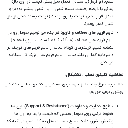
سفید) و قرمز (یا سیاه). کندل سبز یعنی قیمت در اون بازه
زمانی بالا رفته (قیمت بسته شدن از باز شدن بیشتر بوده) و
کندل قرمز یعنی قیمت پایین اومده (قیمت بسته شدن از باز
شدن کمتر بوده).
تایم فریم های مختلف و کاربرد هر یک:
می تونیم نمودار رو در
تایم فریم های مختلف (مثلاً ۱ دقیقه، ۱ ساعت، ۱ روز، ۱ هفته)
تنظیم کنیم. تریدرهای کوتاه مدت از تایم فریم های کوچک تر
و سرمایه گذاران بلندمدت از تایم فریم های بزرگ تر استفاده
می کنن.
مفاهیم کلیدی تحلیل تکنیکال:
حالا بریم سراغ چند تا از مهم ترین مفاهیمی که تو تحلیل تکنیکال
بهشون برمی خوریم:
سطوح حمایت و مقاومت (Support & Resistance):
این ها
خطوط فرضی روی نمودار هستن که قیمت بارها به اون ها
واکنش نشون داده. سطح حمایت مثل یه کف عمل می کنه که