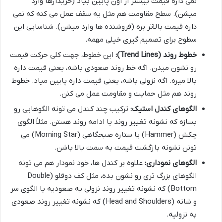
نمی ذاره قیمت بیشتر از اون پایین بیاد (خریدارها وارد
میشن). سطح مقاومت هم مثل یه سقف عمل می کنه که نمی
ذاره قیمت بالاتر بره (فروشنده ها وارد میشن). شناسایی این
سطوح برای تصمیم گیری خیلی مهمه.
خطوط روند (Trend Lines):
این خطوط، جهت کلی حرکت قیمت
رو نشون میدن. اگه خط روند صعودی باشه، یعنی قیمت داره
بالا میره. اگه نزولی باشه، یعنی قیمت داره پایین میاد. خطوط
روند هم مثل حمایت و مقاومت عمل می کنن.
الگوهای کندل استیک:
ترکیب چند کندل می تونه الگوهایی رو
بسازه که نشونه تغییر روند یا ادامه روند هستن. مثلاً الگوی
چکش (Hammer) یا ستاره صبحگاهی (Morning Star) می
تونن نشونه بازگشت قیمت به سمت بالا باشن.
الگوهای نموداری:
علاوه بر کندل ها، خود نمودار هم می تونه
الگوهای بزرگ تری رو نشون بده، مثل کف دوقلو (Double
Bottom) که نشونه تغییر روند نزولی به صعودیه یا الگوی سر
و شانه (Head and Shoulders) که نشونه تغییر روند صعودی
به نزولیه.