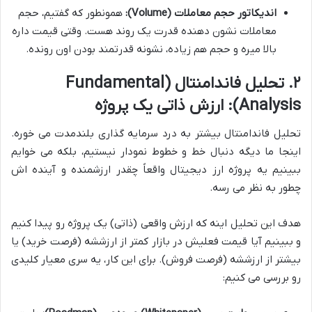
اندیکاتور حجم معاملات (Volume):
همونطور که گفتیم، حجم
معاملات نشون دهنده قدرت یک روند هست. وقتی قیمت داره
بالا میره و حجم هم زیاده، نشونه قدرتمند بودن اون رونده.
۲. تحلیل فاندامنتال (Fundamental
Analysis): ارزش ذاتی یک پروژه
تحلیل فاندامنتال بیشتر به درد سرمایه گذاری بلندمدت می خوره.
اینجا ما دیگه دنبال خط و خطوط نمودار نیستیم، بلکه می خوایم
ببینیم یه پروژه ارز دیجیتال واقعاً چقدر ارزشمنده و آینده اش
چطور به نظر می رسه.
هدف این تحلیل اینه که ارزش واقعی (ذاتی) یک پروژه رو پیدا کنیم
و ببینیم آیا قیمت فعلیش در بازار کمتر از ارزششه (فرصت خرید) یا
بیشتر از ارزششه (فرصت فروش). برای این کار، یه سری معیار کلیدی
رو بررسی می کنیم: