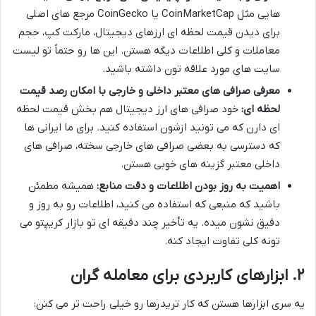
هایی مثل CoinMarketCap یا CoinGecko مرجع های اصلی
برای دیدن قیمت لحظه ای ارزهای دیجیتال، مارکت کپ، حجم
معاملات و کلی اطلاعات دیگه هستن. این ها رو حتماً تو لیست
سایت های مورد علاقه تون داشته باشید.
معرفی صرافی های معتبر داخلی و خارجی با امکان رصد قیمت
لحظه ای:
خود صرافی های ارز دیجیتال هم بخش قیمت لحظه
ای دارن که می تونید ازشون استفاده کنید. برای ما ایرانی ها
که دسترسی به بعضی صرافی های خارجی سخته، صرافی های
داخلی معتبر گزینه های خوبی هستن.
اهمیت به روز بودن اطلاعات و دقت منابع:
همیشه مطمئن
باشید که منبعی که استفاده می کنید، اطلاعات رو به روز و
دقیق نشون میده. یه تأخیر چند دقیقه ای تو بازار کریپتو می
تونه کلی تفاوت ایجاد کنه.
۲. ابزارهای کاربردی برای معامله گران
یه سری ابزارها هستن که کار تریدرها رو خیلی راحت تر می کنن: