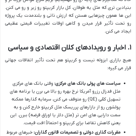
بنیادین تری که مثل یه طوفان، کل بازار کریپتو رو زیر و رو می کنن.
این ها همون چیزهایی هستن که ارزش ذاتی و بلندمدت یک پروژه
رو تحت تأثیر قرار میدن و گاهی اوقات تغییرات قیمتی عظیمی
ایجاد می کنن.
۱. اخبار و رویدادهای کلان اقتصادی و سیاسی
هیچ بازاری ایزوله نیست و کریپتو هم تحت تأثیر اتفاقات جهانی
قرار می گیره:
سیاست های پولی بانک های مرکزی:
وقتی بانک های مرکزی
مثل فدرال رزرو آمریکا نرخ بهره رو بالا می برن یا برنامه های
تسهیل کمّی (QE) رو متوقف می کنن، سرمایه گذارها ممکنه
پولشون رو از بازارهای پرریسک مثل کریپتو خارج کنن و به
سمت دارایی های امن تر (مثل دلار یا اوراق قرضه) ببرن. این
یعنی کاهش تقاضا برای کریپتو و احتمالاً افت قیمت.
مقررات گذاری دولتی و تصمیمات قانون گذاران:
خبرهای مربوط