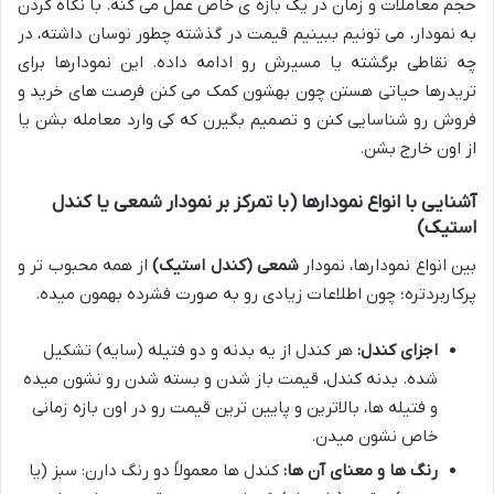
حجم معاملات و زمان در یک بازه ی خاص عمل می کنه. با نگاه کردن
به نمودار، می تونیم ببینیم قیمت در گذشته چطور نوسان داشته، در
چه نقاطی برگشته یا مسیرش رو ادامه داده. این نمودارها برای
تریدرها حیاتی هستن چون بهشون کمک می کنن فرصت های خرید و
فروش رو شناسایی کنن و تصمیم بگیرن که کی وارد معامله بشن یا
از اون خارج بشن.
آشنایی با انواع نمودارها (با تمرکز بر نمودار شمعی یا کندل
استیک)
بین انواع نمودارها، نمودار
شمعی (کندل استیک)
از همه محبوب تر و
پرکاربردتره؛ چون اطلاعات زیادی رو به صورت فشرده بهمون میده.
اجزای کندل:
هر کندل از یه بدنه و دو فتیله (سایه) تشکیل
شده. بدنه کندل، قیمت باز شدن و بسته شدن رو نشون میده
و فتیله ها، بالاترین و پایین ترین قیمت رو در اون بازه زمانی
خاص نشون میدن.
رنگ ها و معنای آن ها:
کندل ها معمولاً دو رنگ دارن: سبز (یا