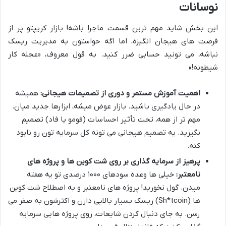
نوسانات
این بخش شاید مهم ترین قسمت ماجرا باشه! بازار کریپتو پر از
فرصت های هیجان انگیزه، اما اگه حواستون به مدیریت ریسک
نباشه، می تونید حسابی ضرر کنید. به قول معروف، «عجله کار
شیطونه!»
اهمیت آموزش مستمر و دوری از تصمیمات هیجانی:
همیشه
در حال یادگیری باشید. بازار عوض میشه، ابزارها جدید میان.
مهم تر از همه، تحت تأثیر احساسات (فومو یا فاد) تصمیم
نگیرید. یه تصمیم هیجانی می تونه کل سرمایه تون رو نابود
کنه.
پرهیز از سرمایه گذاری بر روی شت کوین ها و پروژه های
نامعتبر:
خیلی ها وعده سودهای ۱۰۰۰ درصدی تو یه هفته
میدن. گول نخورید! پروژه های نامعتبر و به اصطلاح شت کوین
ها (Sh*tcoin) ریسک بسیار بالایی دارن و اکثرشون به صفر می
رسن. به جای دنبال کردن شایعات، روی پروژه هایی سرمایه