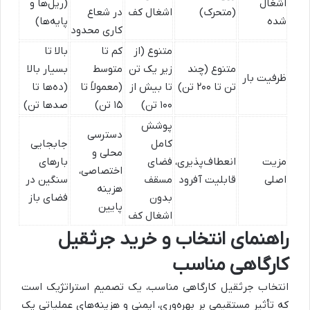
اشغال
(ریل‌ها و
(متحرک)
اشغال کف
در شعاع
شده
پایه‌ها)
کاری محدود
متنوع (از
کم تا
بالا تا
متنوع (چند
زیر یک تن
متوسط
بسیار بالا
ظرفیت بار
تن تا ۲۰۰ تن)
تا بیش از
(معمولاً تا
(ده‌ها تا
۱۰۰ تن)
۱۵ تن)
صدها تن)
پوشش
دسترسی
کامل
جابجایی
محلی و
مزیت
انعطاف‌پذیری،
فضای
بارهای
اختصاصی،
اصلی
قابلیت آفرود
مسقف
سنگین در
هزینه
بدون
فضای باز
پایین
اشغال کف
راهنمای انتخاب و خرید جرثقیل
کارگاهی مناسب
انتخاب جرثقیل کارگاهی مناسب، یک تصمیم استراتژیک است
که تأثیر مستقیمی بر بهره‌وری، ایمنی و هزینه‌های عملیاتی یک