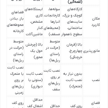
(لقمه‌گیر)
کارگاه‌های
سوله‌ها،
ایستگاه‌های
فضاهای
کوچک و بزرگ،
کارخانجات،
کاری
مکان
باز، بنادر،
سایت‌های
انبارها
مشخص،
کاربرد
محوطه‌های
ساختمانی،
(محیط‌های
کنار
کارخانه
سطوح ناهموار
مسقف)
ماشین‌آلات
متوسط
متوسط
بالا (فرمان
بالا (چرخش
(حرکت در
(حرکت در
مانورپذیری
چهارچرخ،
حول یک
راستای
راستای
خرچنگی)
محور)
ریل‌ها)
ریل‌ها)
نصب ثابت
نصب ثابت
بدون نیاز به
نصب ثابت
یا متحرک
بر روی
نصب
نصب ثابت
(ستونی یا
بر روی
ریل‌های
(متحرک)
دیواری)
ریل‌های
سقف
زمینی
حداقل
فضای
روی کف
روی کف
حداقل
اشغال کف