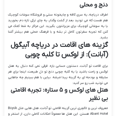
دنج و محلی
اطراف دریاچه، یه سری کافه و چایخونه سنتی و فروشگاه سوغات کوچیک
هم هست که می تونید بعد از گشت وگذار، یه چای ترکی تازه دم بخورید
یا یه سوغاتی کوچیک برای عزیزانتون بگیرید. این مراکز به شما کمک می
کنن که تجربه سفرتون کامل تر بشه و با فرهنگ محلی هم بیشتر آشنا
بشید.
گزینه های اقامت در دریاچه آبیگول
(آبانت): از لوکس تا کلبه چوبی
برای اقامت تو آبانت، دستتون حسابی بازه. فرقی نمی کنه دنبال یه هتل
لوکس و راحت باشید یا یه کلبه چوبی دنج تو دل طبیعت، اینجا برای هر
سلیقه و بودجه ای یه گزینه پیدا میشه. بیاین با هم ببینیم چه جاهایی
می تونید شب رو سر کنید:
هتل های لوکس و ۵ ستاره: تجربه اقامتی
بی نظیر
معروف ترین و لاکچری ترین گزینه اقامتی تو آبانت، هتل هایی مثل Büyük
Abant Hotel هستن. این هتل ها معمولاً امکانات کاملی دارن، از استخر و