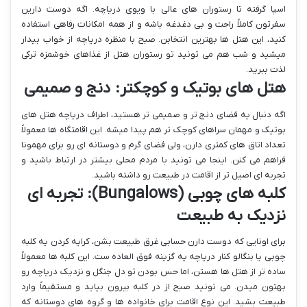
اسپا گرفته تا رستوران های عالی با ویوی دریاچه. اگه دوست دارین
سفرتون کاملاً راحت و بی دغدغه باشه و از همه امکانات رفاهی استفاده
کنید، این هتل ها بهترین انتخابن. صبح با منظره دریاچه از خواب بیدار
میشید و شب هم می تونید تو رستوران هتل از غذاهای خوشمزه ترکی
لذت ببرید.
هتل های بوتیک و کوچکتر: دنج و صمیمی
اگه دنبال یه فضای دنج تر و صمیمی تر هستید، اطراف دریاچه هتل های
بوتیک و مهمان سراهای کوچک تر هم پیدا میشه. این اقامتگاه ها معمولاً
تعداد اتاق های کمتری دارن، ولی فضای گرم و دوستانه ای رو برای مهمونا
فراهم می کنن. اینجا می تونید با مردم محلی بیشتر در ارتباط باشید و
تجربه ای اصیل تر از اقامت در طبیعت رو داشته باشید.
کلبه های چوبی (Bungalows): تجربه ای
نزدیک به طبیعت
برای اونایی که دوست دارن حسابی غرق طبیعت بشن، کرایه کردن یه کلبه
چوبی یا بنگالو کنار دریاچه یه گزینه فوق العاده ست. این کلبه ها معمولاً
ساده تر از هتل ها هستن، اما حس بودن تو دل جنگل و نزدیک دریاچه رو
بهتون میدن. می تونید صبح از در کلبه بیرون بیاید و مستقیماً وارد
طبیعت بشید. این نوع اقامت برای خانواده ها و گروه های دوستانه که