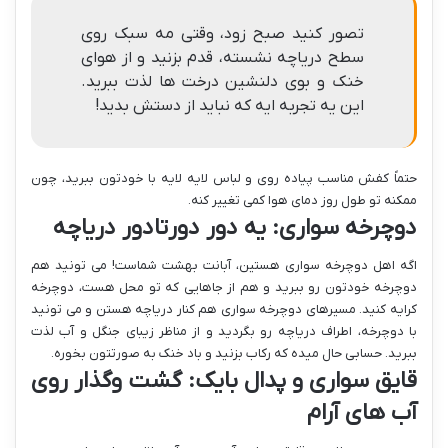
تصور کنید صبح زود، وقتی مه سبک روی
سطح دریاچه نشسته، قدم بزنید و از هوای
خنک و بوی دلنشین درخت ها لذت ببرید.
این یه تجربه ایه که نباید از دستش بدید!
حتماً کفش مناسب پیاده روی و لباس لایه لایه با خودتون ببرید، چون
ممکنه تو طول روز دمای هوا کمی تغییر کنه.
دوچرخه سواری: یه دور دورتادور دریاچه
اگه اهل دوچرخه سواری هستین، آبانت بهشت شماست! می تونید هم
دوچرخه خودتون رو ببرید و هم از جاهایی که تو محل هست، دوچرخه
کرایه کنید. مسیرهای دوچرخه سواری هم کنار دریاچه هستن و می تونید
با دوچرخه، اطراف دریاچه رو بگردید و از مناظر زیبای جنگل و آب لذت
ببرید. حسابی حال میده که رکاب بزنید و باد خنک به صورتتون بخوره.
قایق سواری و پدال بایک: گشت وگذار روی
آب های آرام