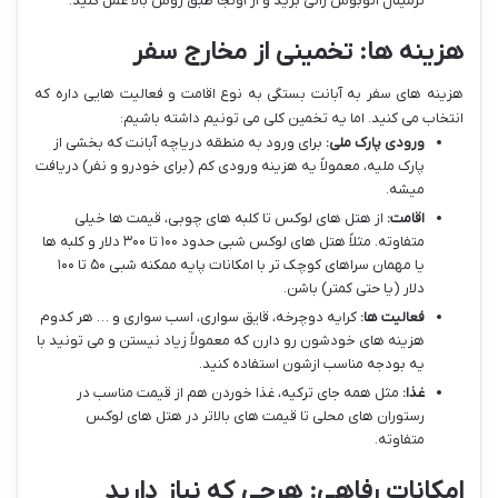
ترمینال اتوبوس رانی برید و از اونجا طبق روش بالا عمل کنید.
هزینه ها: تخمینی از مخارج سفر
هزینه های سفر به آبانت بستگی به نوع اقامت و فعالیت هایی داره که
انتخاب می کنید. اما یه تخمین کلی می تونیم داشته باشیم:
ورودی پارک ملی:
برای ورود به منطقه دریاچه آبانت که بخشی از
پارک ملیه، معمولاً یه هزینه ورودی کم (برای خودرو و نفر) دریافت
میشه.
اقامت:
از هتل های لوکس تا کلبه های چوبی، قیمت ها خیلی
متفاوته. مثلاً هتل های لوکس شبی حدود ۱۰۰ تا ۳۰۰ دلار و کلبه ها
یا مهمان سراهای کوچک تر با امکانات پایه ممکنه شبی ۵۰ تا ۱۰۰
دلار (یا حتی کمتر) باشن.
فعالیت ها:
کرایه دوچرخه، قایق سواری، اسب سواری و … هر کدوم
هزینه های خودشون رو دارن که معمولاً زیاد نیستن و می تونید با
یه بودجه مناسب ازشون استفاده کنید.
غذا:
مثل همه جای ترکیه، غذا خوردن هم از قیمت مناسب در
رستوران های محلی تا قیمت های بالاتر در هتل های لوکس
متفاوته.
امکانات رفاهی: هرچی که نیاز دارید