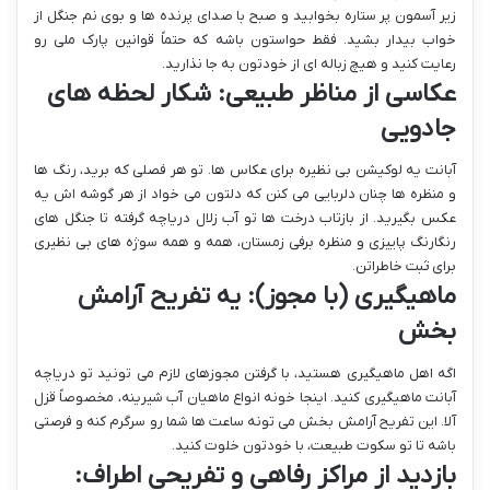
زیر آسمون پر ستاره بخوابید و صبح با صدای پرنده ها و بوی نم جنگل از
خواب بیدار بشید. فقط حواستون باشه که حتماً قوانین پارک ملی رو
رعایت کنید و هیچ زباله ای از خودتون به جا نذارید.
عکاسی از مناظر طبیعی: شکار لحظه های
جادویی
آبانت یه لوکیشن بی نظیره برای عکاس ها. تو هر فصلی که برید، رنگ ها
و منظره ها چنان دلربایی می کنن که دلتون می خواد از هر گوشه اش یه
عکس بگیرید. از بازتاب درخت ها تو آب زلال دریاچه گرفته تا جنگل های
رنگارنگ پاییزی و منظره برفی زمستان، همه و همه سوژه های بی نظیری
برای ثبت خاطراتن.
ماهیگیری (با مجوز): یه تفریح آرامش
بخش
اگه اهل ماهیگیری هستید، با گرفتن مجوزهای لازم می تونید تو دریاچه
آبانت ماهیگیری کنید. اینجا خونه انواع ماهیان آب شیرینه، مخصوصاً قزل
آلا. این تفریح آرامش بخش می تونه ساعت ها شما رو سرگرم کنه و فرصتی
باشه تا تو سکوت طبیعت، با خودتون خلوت کنید.
بازدید از مراکز رفاهی و تفریحی اطراف: