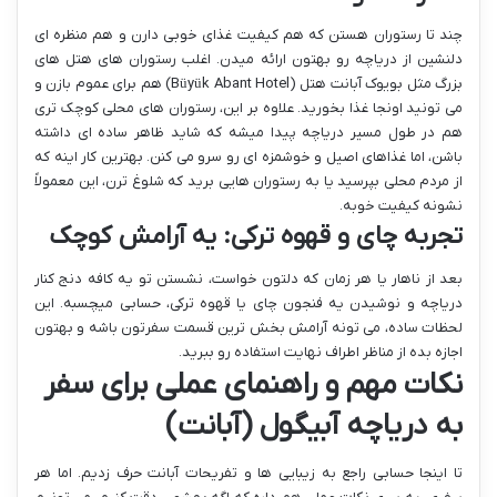
چند تا رستوران هستن که هم کیفیت غذای خوبی دارن و هم منظره ای
دلنشین از دریاچه رو بهتون ارائه میدن. اغلب رستوران های هتل های
بزرگ مثل بویوک آبانت هتل (Büyük Abant Hotel) هم برای عموم بازن و
می تونید اونجا غذا بخورید. علاوه بر این، رستوران های محلی کوچک تری
هم در طول مسیر دریاچه پیدا میشه که شاید ظاهر ساده ای داشته
باشن، اما غذاهای اصیل و خوشمزه ای رو سرو می کنن. بهترین کار اینه که
از مردم محلی بپرسید یا به رستوران هایی برید که شلوغ ترن، این معمولاً
نشونه کیفیت خوبه.
تجربه چای و قهوه ترکی: یه آرامش کوچک
بعد از ناهار یا هر زمان که دلتون خواست، نشستن تو یه کافه دنج کنار
دریاچه و نوشیدن یه فنجون چای یا قهوه ترکی، حسابی میچسبه. این
لحظات ساده، می تونه آرامش بخش ترین قسمت سفرتون باشه و بهتون
اجازه بده از مناظر اطراف نهایت استفاده رو ببرید.
نکات مهم و راهنمای عملی برای سفر
به دریاچه آبیگول (آبانت)
تا اینجا حسابی راجع به زیبایی ها و تفریحات آبانت حرف زدیم. اما هر