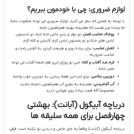
لوازم ضروری: چی با خودمون ببریم؟
با توجه به فصلی که سفر می کنید، لوازم ضروری می تونه متفاوت باشه.
اما چندتا چیز هست که همیشه بهتره همراهتون باشه:
پوشاک مناسب فصل:
تو بهار و پاییز لباس لایه لایه، تو تابستون
لباس های خنک و تو زمستون لباس گرم، کاپشن و کلاه گرم.
کفش مناسب:
برای پیاده روی و طبیعت گردی، یه کفش راحت و
مناسب ضروریه.
کرم ضد آفتاب و کلاه:
حتی تو روزای ابری هم اشعه آفتاب می تونه
مضر باشه.
دوربین عکاسی:
برای ثبت این همه زیبایی، یه دوربین خوب واجبه.
آب آشامیدنی:
همیشه یه بطری آب همراهتون داشته باشید،
مخصوصاً اگه قصد پیاده روی طولانی دارید.
دریاچه آبیگول (آبانت): بهشتی
چهارفصل برای همه سلیقه ها
دریاچه آبیگول (آبانت) واقعاً یه جای خاص و دیدنی تو ترکیه است. فرقی