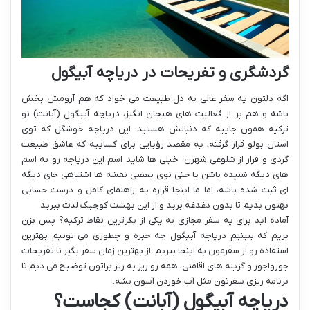
گردشگری و تفریحات در دریاچه آبیگول
اگه دلتون یه سفر عالی به دل طبیعت می خواد که هم آرومش بخش
باشه و هم پر از فعالیت های هیجان انگیز، دریاچه آبیگول (آبانت) تو
ترکیه همون جاییه که دنبالش هستید. این دریاچه خوشگل که توی
استان بولو قرار گرفته، یه مقصد رؤیایی برای کساییه که عاشق طبیعت
گردی و فرار از شلوغی شهرن. خیلی ها شاید اسم این دریاچه رو به اسم
های دیگه شنیده باشن یا حتی توی بعضی نقشه ها اشتباهی جای دیگه
ای ثبت شده باشه، اما ما اینجا قراره یه راهنمای کامل و درست حسابی
بهتون بدیم تا بدون دغدغه برید و از این بهشت کوچیک لذت ببرید.
آماده اید برای یه سفر مجازی به یکی از بکرترین نقاط ترکیه؟ پس بزن
بریم که ببینیم دریاچه آبیگول چه خبره و چطوری می تونیم بهترین
استفاده رو از سفرمون به اینجا ببریم. از بهترین زمان سفر بگیر تا تفریحات
جورواجور و گزینه های اقامتی، همه رو ریز به ریز براتون توضیح می دیم تا
برنامه ریزی سفرتون مثل آب خوردن آسون بشه.
دریاچه آبیگول (آبانت) کجاست؟