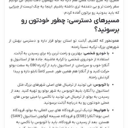
سفری، یه سری نکات عملی هم داره که اگه بهشون دقت کنیم، می تونیم
سفر راحت تر و بی دغدغه تری داشته باشیم. اینجا یه چک لیست از چیزایی
که باید بدونید رو براتون آماده کردم:
مسیرهای دسترسی: چطور خودتون رو
برسونید؟
همونطور که گفتیم، آبانت تو استان بولو قرار داره و دسترسی بهش از
شهرهای بزرگ ترکیه نسبتاً راحته:
با خودرو شخصی:
بهترین و راحت ترین راه برای رسیدن به آبانت،
استفاده از خودروی شخصی یا کرایه ماشینه. جاده ها از استانبول و
آنکارا خوب و سرراستن. از استانبول باید از آزادراه E80 به سمت بولو
حرکت کنید و از آنکارا هم همین طور. مسیر کاملاً تابلو داره و پیدا
کردنش راحته.
با اتوبوس:
می تونید از ترمینال های اصلی شهرهای بزرگ مثل
استانبول یا آنکارا، بلیط اتوبوس به شهر بولو رو تهیه کنید. بعد از
رسیدن به بولو، از ترمینال می تونید با تاکسی یا مینی بوس های
محلی خودتون رو به دریاچه آبانت برسونید.
با هواپیما:
نزدیک ترین فرودگاه های بین المللی به بولو، فرودگاه
اسن بوغا آنکارا (ESB) و فرودگاه صبیحه گوکچن استانبول (SAW)
هستن. بعد از رسیدن به فرودگاه، باید با اتوبوس یا تاکسی به