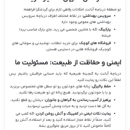
تو منطقه دریاچه آبانت، امکانات رفاهی لازم برای گردشگرا فراهمه:
سرویس بهداشتی:
در نقاط مختلف اطراف دریاچه سرویس
بهداشتی های عمومی وجود داره.
پارکینگ:
اگه با ماشین شخصی می رید، جای پارک مناسب پیدا
میشه.
فروشگاه های کوچک:
برای خرید تنقلات، نوشیدنی و سوغاتی های
کوچیک، فروشگاه هایی در دسترس هستن.
ایمنی و حفاظت از طبیعت: مسئولیت ما
دریاچه آبانت یه گنجینه طبیعیه که باید حسابی مراقبش باشیم. پس
لطفاً این نکات رو رعایت کنید:
حفظ پاکیزگی:
زباله های خودتون رو تو سطل های مخصوص بریزید
و یا با خودتون برگردونید. هیچ زباله ای تو طبیعت رها نکنید.
پرهیز از آسیب رساندن به گیاهان و جانوران:
درختان رو قطع نکنید،
به گل ها دست نزنید و به حیات وحش آسیبی نرسونید.
رعایت نکات ایمنی در کمپینگ و آتش روشن کردن:
اگه کمپ می
کنید، حتماً از نقاط مجاز استفاده کنید و بعد از استفاده، آتش رو
کاملاً خاموش کنید تا از بروز حریق جلوگیری بشه.