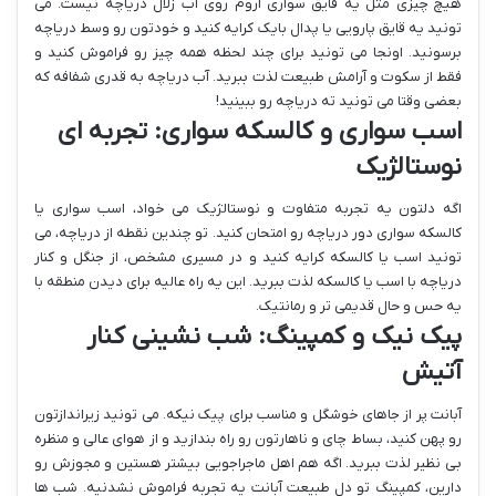
هیچ چیزی مثل یه قایق سواری آروم روی آب زلال دریاچه نیست. می
تونید یه قایق پارویی یا پدال بایک کرایه کنید و خودتون رو وسط دریاچه
برسونید. اونجا می تونید برای چند لحظه همه چیز رو فراموش کنید و
فقط از سکوت و آرامش طبیعت لذت ببرید. آب دریاچه به قدری شفافه که
بعضی وقتا می تونید ته دریاچه رو ببینید!
اسب سواری و کالسکه سواری: تجربه ای
نوستالژیک
اگه دلتون یه تجربه متفاوت و نوستالژیک می خواد، اسب سواری یا
کالسکه سواری دور دریاچه رو امتحان کنید. تو چندین نقطه از دریاچه، می
تونید اسب یا کالسکه کرایه کنید و در مسیری مشخص، از جنگل و کنار
دریاچه با اسب یا کالسکه لذت ببرید. این یه راه عالیه برای دیدن منطقه با
یه حس و حال قدیمی تر و رمانتیک.
پیک نیک و کمپینگ: شب نشینی کنار
آتیش
آبانت پر از جاهای خوشگل و مناسب برای پیک نیکه. می تونید زیراندازتون
رو پهن کنید، بساط چای و ناهارتون رو راه بندازید و از هوای عالی و منظره
بی نظیر لذت ببرید. اگه هم اهل ماجراجویی بیشتر هستین و مجوزش رو
دارین، کمپینگ تو دل طبیعت آبانت یه تجربه فراموش نشدنیه. شب ها