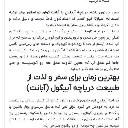
کشه تا برسید.
پس، یادتون باشه:
دریاچه آبیگول یا آبانت گولو، تو استان بولو ترکیه
است، نه اسپارتا!
اینو گفتم که اطلاعاتتون کاملاً درست و دقیق باشه و
خدای نکرده تو برنامه ریزی سفر به اشتباه نیفتید.
اینجا یه دریاچه کارستیه؛ یعنی چی؟ یعنی طی هزاران سال، سنگ های
آهکی زیر زمین حل شدن و فروریختن و این گودال بزرگ رو ساختن که پر از
آب شده. آبشم از چندتا رودخونه کوچیک و چشمه های زیرزمینی تأمین
میشه که همین باعث میشه همیشه آبش زلال و تمیز باشه. عمق دریاچه
هم همه جاش یکسان نیست؛ بعضی قسمت هاش عمیق تره و بعضی
جاها کم عمق تر، که همین تفاوت عمق هم رو اکوسیستم و حتی
ماهیگیری تو منطقه تأثیر میذاره.
بهترین زمان برای سفر و لذت از
طبیعت دریاچه آبیگول (آبانت)
دریاچه آبیگول این جادوی خاص رو داره که تو هر فصلی یه زیبایی منحصر
به فرد به خودش می گیره. فرقی نمی کنه عاشق سرسبزی بهار باشین یا
رنگ های پاییزی، گرمای تابستون رو ترجیح بدین یا سکوت زمستون رو؛
آبانت همیشه یه چیزی برای غافلگیر کردن شما تو چنته داره. بیایید با هم
ببینیم هر فصل چه تجربه ای رو براتون رقم می زنه: