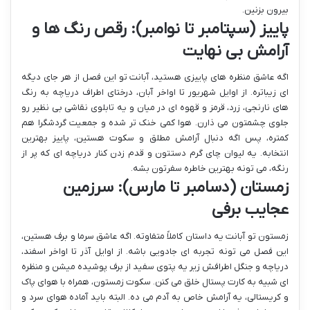
بیرون بزنین.
پاییز (سپتامبر تا نوامبر): رقص رنگ ها و
آرامش بی نهایت
اگه عاشق منظره های پاییزی هستید، آبانت تو این فصل از هر جای دیگه
ای زیباتره. از اوایل شهریور تا اواخر آبان، درختای اطراف دریاچه به رنگ
های نارنجی، زرد، قرمز و قهوه ای در میان و یه تابلوی نقاشی بی نظیر رو
جلوی چشمتون می ذارن. هوا کمی خنک تر شده و جمعیت گردشگرا هم
کمتره، پس اگه دنبال آرامش مطلق و سکوت هستین، پاییز بهترین
انتخابه. یه لیوان چای گرم دستتون و قدم زدن کنار دریاچه ای که پر از
رنگه، می تونه بهترین خاطره سفرتون بشه.
زمستان (دسامبر تا مارس): سرزمین
عجایب برفی
زمستون تو آبانت یه داستان کاملاً متفاوته. اگه عاشق سرما و برف هستین،
این فصل می تونه تجربه ای جادویی باشه. از اوایل آذر تا اواخر اسفند،
دریاچه و جنگل اطرافش زیر یه پتوی سفید از برف پوشیده میشن و منظره
ای شبیه به کارت پستال خلق می کنن. سکوت زمستون، همراه با هوای پاک
و کریستالی، یه آرامش خاص به آدم می ده. البته باید آماده هوای سرد و