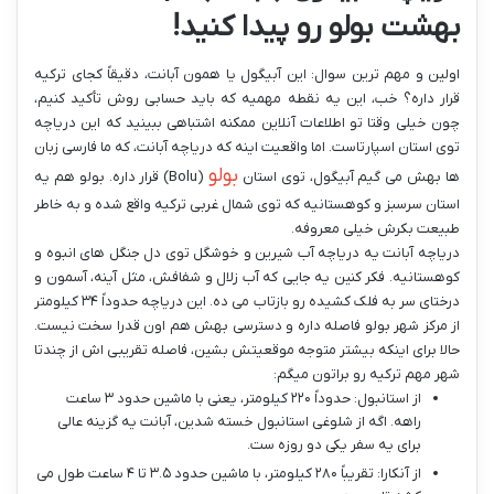
بهشت بولو رو پیدا کنید!
اولین و مهم ترین سوال: این آبیگول یا همون آبانت، دقیقاً کجای ترکیه
قرار داره؟ خب، این یه نقطه مهمیه که باید حسابی روش تأکید کنیم،
چون خیلی وقتا تو اطلاعات آنلاین ممکنه اشتباهی ببینید که این دریاچه
توی استان اسپارتاست. اما واقعیت اینه که دریاچه آبانت، که ما فارسی زبان
بولو
ها بهش می گیم آبیگول، توی استان
(Bolu) قرار داره. بولو هم یه
استان سرسبز و کوهستانیه که توی شمال غربی ترکیه واقع شده و به خاطر
طبیعت بکرش خیلی معروفه.
دریاچه آبانت یه دریاچه آب شیرین و خوشگل توی دل جنگل های انبوه و
کوهستانیه. فکر کنین یه جایی که آب زلال و شفافش، مثل آینه، آسمون و
درختای سر به فلک کشیده رو بازتاب می ده. این دریاچه حدوداً ۳۴ کیلومتر
از مرکز شهر بولو فاصله داره و دسترسی بهش هم اون قدرا سخت نیست.
حالا برای اینکه بیشتر متوجه موقعیتش بشین، فاصله تقریبی اش از چندتا
شهر مهم ترکیه رو براتون میگم:
از استانبول: حدوداً ۲۲۰ کیلومتر، یعنی با ماشین حدود ۳ ساعت
راهه. اگه از شلوغی استانبول خسته شدین، آبانت یه گزینه عالی
برای یه سفر یکی دو روزه ست.
از آنکارا: تقریباً ۲۸۰ کیلومتر، با ماشین حدود ۳.۵ تا ۴ ساعت طول می