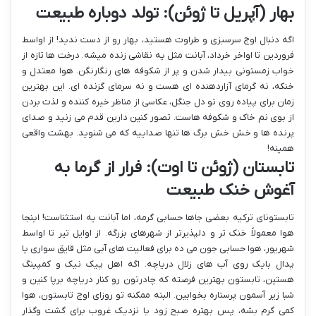
بهار (آپریل تا ژوئن): تولد دوباره طبیعت
اگه دنبال اوج سرسبزی و طراوت هستید، بهار رو از دست ندید! از اواسط
فروردین تا اواخر خرداد، آبانت مثل یه نقاشی زنده میشه. درخت ها تازه از
خواب زمستونی بیدار شدن و پر از شکوفه های رنگارنگن. هوا معتدل و
خنکه، نه گرمای آزاردهنده ای هست و نه سرمای گزنده ای. این بهترین
زمان برای پیاده روی تو دل جنگل، عکاسی از مناظر خیره کننده و لذت بردن
از بوی نم خاک و شکوفه هاست. تصور کنین دارین قدم می زنید و صدای
پرنده ها و خش خش برگ ها تنها صداییه که می شنوید. بهشت واقعی
همینه!
تابستان (ژوئن تا اوت): فرار از گرما به
آغوش خنک طبیعت
تابستونای ترکیه بعضی جاها حسابی گرمه، اما آبانت یه استثناست! اینجا
هوا معمولاً خنک تر و دلپذیرتر از شهرهای بزرگه. از اوایل تیر تا اواسط
شهریور، هوا حسابی جون می ده برای فعالیت های آبی مثل قایق سواری یا
پدال بایک روی آب های زلال دریاچه. اگه اهل پیک نیک و کمپینگ
هستین، تابستون بهترین فرصته که چادرتون رو کنار دریاچه برپا کنین و
شبا زیر آسمون پرستاره بخوابین. البته ممکنه تو روزای اوج تابستون، هوا
کمی گرم بشه، پس بهتره صبح زود یا نزدیک غروب برای گشت وگذار