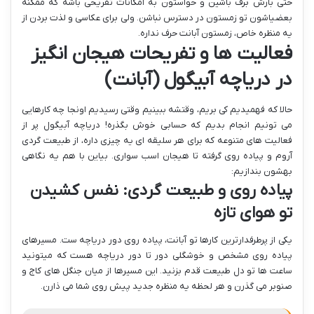
حتی بارش برف باشین و حواستون به امکانات تفریحی باشه که ممکنه
بعضیاشون تو زمستون در دسترس نباشن. ولی برای عکاسی و لذت بردن از
یه منظره خاص، زمستون آبانت حرف نداره.
فعالیت ها و تفریحات هیجان انگیز
در دریاچه آبیگول (آبانت)
حالا که فهمیدیم کی بریم، وقتشه ببینیم وقتی رسیدیم اونجا چه کارهایی
می تونیم انجام بدیم که حسابی خوش بگذره! دریاچه آبیگول پر از
فعالیت های متنوعه که برای هر سلیقه ای یه چیزی داره، از طبیعت گردی
آروم و پیاده روی گرفته تا هیجان اسب سواری. بیاین با هم یه نگاهی
بهشون بندازیم:
پیاده روی و طبیعت گردی: نفس کشیدن
تو هوای تازه
یکی از پرطرفدارترین کارها تو آبانت، پیاده روی دور دریاچه ست. مسیرهای
پیاده روی مشخص و خوشگلی دور تا دور دریاچه هست که میتونید
ساعت ها تو دل طبیعت قدم بزنید. این مسیرها از میان جنگل های کاج و
صنوبر می گذرن و هر لحظه یه منظره جدید پیش روی شما می ذارن.