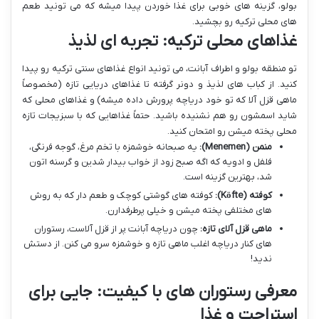
بولو، گزینه های خوبی برای غذا خوردن پیدا میشه که می تونید طعم
های محلی ترکیه رو بچشید.
غذاهای محلی ترکیه: تجربه ای لذیذ
تو منطقه بولو و اطراف آبانت، می تونید انواع غذاهای سنتی ترکیه رو پیدا
کنید. از کباب های لذیذ و دونر گرفته تا غذاهای دریایی تازه (مخصوصاً
ماهی قزل آلا که تو خود دریاچه پرورش داده میشه) و غذاهای محلی که
شاید اسمشون رو هم نشنیده باشید. حتماً غذاهایی که با سبزیجات تازه
محلی پخته میشن رو امتحان کنید.
منمن (Menemen):
یه صبحانه خوشمزه با تخم مرغ، گوجه فرنگی،
فلفل و ادویه که اگه صبح زود از خواب بیدار شدین و گرسنه اتون
شد، بهترین گزینه است.
کوفته (Köfte):
کوفته های گوشتی کوچک و طعم دار که به روش
های مختلفی پخته میشن و خیلی پرطرفدارن.
ماهی قزل آلای تازه:
چون دریاچه آبانت پر از قزل آلاست، رستوران
های کنار دریاچه اغلب ماهی تازه و خوشمزه سرو می کنن. از دستش
ندید!
معرفی رستوران های با کیفیت: جایی برای
استراحت و غذا