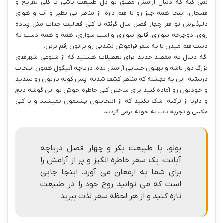
نمی کنه که دنبال آرامش مطلق تو دل طبیعت باشی یا کلی تفریح و
هیجان، اینجا همه چیز رو با هم داره. از مناظر بی نظیر و آب و هوای
دلپذیرش تو هر چهار فصل سال گرفته تا کلی فعالیت جذاب مثل پیاده
روی، دوچرخه سواری، قایق سواری و اسب سواری، همه و همه دست به
دست هم میدن تا یه سفر فراموش نشدنی رو براتون رقم بزنن.
اگه دنبال یه مقصد جدید برای تعطیلات هستید که از شلوغی شهرهای
بزرگ دور باشه و بهتون حسابی آرامش بده، دریاچه آبیگول همون انتخاب
درستیه. این یه بهشته که منتظر کشف شدنه. پس کوله بارتون رو ببندید
و خودتون رو آماده کنید برای ساختن کلی خاطره خوش تو این گوشه دنج
و دلربا از ترکیه. شک نکنید که از انتخابتون پشیمون نمیشید و با کلی
عکس و تجربه ناب به خونه برمی گردید.
بولو، با طبیعت بکر و چهار فصل دریاچه
آبانت، یک سفر خاطره انگیز و پر از آرامش را
برای شما به ارمغان می آورد. اینجا جایی
است که می توانید روح خود را در طبیعت
تازه کنید و از هر لحظه سفر لذت ببرید.