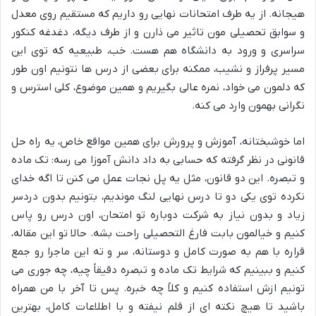
هیجانه. از یه طرف امتحانات نهایی رو داریم که مستقیم روی معدل
و سوابق تحصیلی مون تاثیر می ذارن و از طرف دیگه، دغدغه کنکور
سراسری و ورود به دانشگاه هم هست. خب، طبیعیه که توی این
مسیر پرفراز و نشیب، ممکنه برای بعضی از درس ها نتونیم اون طور
که دلمون می خواد، نمره عالی بگیریم و همین موضوع، کلی استرس و
نگرانی بهمون وارد می کنه.
اما خوشبختانه، آموزش و پرورش برای همین مواقع خاص، یه راه حل
قانونی در نظر گرفته که حسابی به داد دانش آموزا می رسه: تک ماده
و تبصره. این دو قانون، مثل یه پل نجات عمل می کنن تا اگه خدای
نکرده توی یکی دو تا درس نهایی لنگ موندیم، بتونیم بدون دردسر
زیاد و بدون نیاز به شرکت دوباره تو امتحان، اون درس رو پاس
کنیم و خیالمون بابت فارغ التحصیلی راحت بشه. حالا تو این مقاله،
قراره با هم به صورت کامل و دوستانه، سر و ته این ماجرا رو جمع
کنیم و ببینیم که شرایط تک ماده و تبصره دقیقاً چیه، چه جوری می
تونیم ازش استفاده کنیم و کلاً چه خبره. پس تا آخر با من همراه
باشید تا هیچ نکته ای از قلم نیفته و با اطلاعات کامل، بهترین