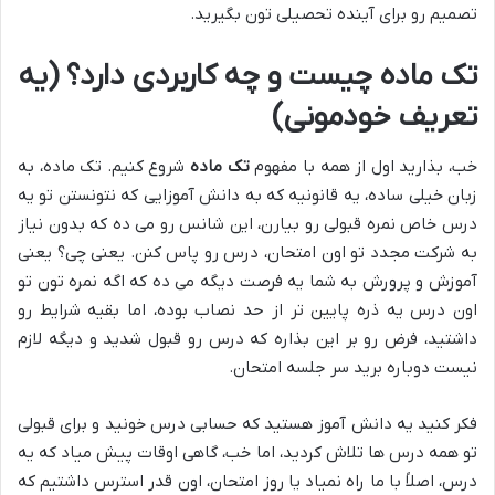
تصمیم رو برای آینده تحصیلی تون بگیرید.
تک ماده چیست و چه کاربردی دارد؟ (یه
تعریف خودمونی)
خب، بذارید اول از همه با مفهوم
تک ماده
شروع کنیم. تک ماده، به
زبان خیلی ساده، یه قانونیه که به دانش آموزایی که نتونستن تو یه
درس خاص نمره قبولی رو بیارن، این شانس رو می ده که بدون نیاز
به شرکت مجدد تو اون امتحان، درس رو پاس کنن. یعنی چی؟ یعنی
آموزش و پرورش به شما یه فرصت دیگه می ده که اگه نمره تون تو
اون درس یه ذره پایین تر از حد نصاب بوده، اما بقیه شرایط رو
داشتید، فرض رو بر این بذاره که درس رو قبول شدید و دیگه لازم
نیست دوباره برید سر جلسه امتحان.
فکر کنید یه دانش آموز هستید که حسابی درس خونید و برای قبولی
تو همه درس ها تلاش کردید، اما خب، گاهی اوقات پیش میاد که یه
درس، اصلاً با ما راه نمیاد یا روز امتحان، اون قدر استرس داشتیم که