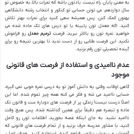
به معنی پایان راه نیست. یادتون باشه که نمرات بالا، به خصوص تو
سال دوازدهم، می تونن حسابی تو کنکور و انتخاب رشته دانشگاهی
بهتون کمک کنن. پس همیشه سعی کنید برای نمرات بهتر تلاش
کنید. اگه معدل تون پایینه یا تو درس های تک ماده شده می
خواهید نمره تون رو بالاتر ببرید، فرصت
ترمیم معدل
رو فراموش
نکنید. این فرصت طلایی رو از دست ندید تا بهترین نتیجه رو برای
آینده تحصیلی تون رقم بزنید.
عدم ناامیدی و استفاده از فرصت های قانونی
موجود
گاهی اوقات، وقتی یه دانش آموز تو یه درسی نمره خوبی نمی گیره،
حسابی ناامید می شه و فکر می کنه همه چیز تموم شده. اما این
اصلاً درست نیست! زندگی پر از فرصت های دوباره ست و قانون تک
ماده و تبصره هم دقیقاً برای همین گذاشته شده. پس هیچ وقت
ناامید نشید. به جای اینکه غصه بخورید، اطلاعات تون رو کامل
کنید، با مشاور مدرسه حرف بزنید و از تمام فرصت های قانونی که
آموزش و پرورش براتون فراهم کرده، استفاده کنید. هدف اصلی،