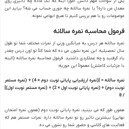
یکی از سوالات مهم دانش آموزا اینه که تک ماده چه تاثیری روی
معدل من داره؟ یا نمره سالانه چه جوری حساب می شه؟ بیاید این
موضوعات رو با هم بررسی کنیم تا هیچ ابهامی نمونه.
فرمول محاسبه نمره سالانه
نمره سالانه هر درس، یه میانگین وزنی از نمرات مختلف شما تو طول
سال تحصیلیه. این نمره نشون می ده که شما کلاً تو اون درس چقدر
یاد گرفتید و چه عملکردی داشتید. فرمول محاسبه نمره سالانه (البته
با جزئیات کاملش) معمولاً این جوریه:
نمره سالانه = [(نمره ارزشیابی پایانی نوبت دوم × 4) + (نمره مستمر
نوبت دوم) + (نمره پایانی نوبت اول × 2) + (نمره مستمر نوبت اول)]
/ 8
همون طور که می بینید، نمره پایانی نوبت دوم (همون نمره امتحان
نهایی) بیشترین تاثیر رو تو نمره سالانه داره. نمرات مستمر هم که
فعالیت های کلاسی و حضور شما رو نشون می ده.