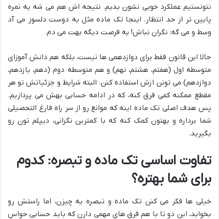
نتونستیم عملکرد خوبی نشون بدیم. نتیجه اش هم می شه یه نمره
پایین تر از حد انتظار. اینجا تک ماده مثل یه دوست دلسوز می آد
وسط و می گه: نگران نباش! یه فرصت دیگه بهت می دم.
حالا این قانون فقط برای دوازدهمی ها نیست، بلکه هم دانش آموزای
متوسطه اول (هفتم، هشتم، نهم) و هم متوسطه دوم (دهم، یازدهم،
دوازدهم) می تونن ازش استفاده کنن. البته شرایط و جزئیاتش تو هر
مقطع ممکنه کمی فرق کنه، که در ادامه حسابی بهش می پردازیم.
پس هدف اصلی تک ماده اینه که موانع رو از سر راه فارغ التحصیلی
شما برداره و بهتون کمک کنه که با کمترین نگرانی، دیپلم تون رو
بگیرید.
تفاوت اساسی تک ماده و تبصره: کدوم
برای شما بهتره؟
خیلی ها فکر می کنن تک ماده و تبصره یه چیزن، اما راستش رو
بخواید، این دو تا با هم فرق های مهمی دارن که باید حسابی حواس