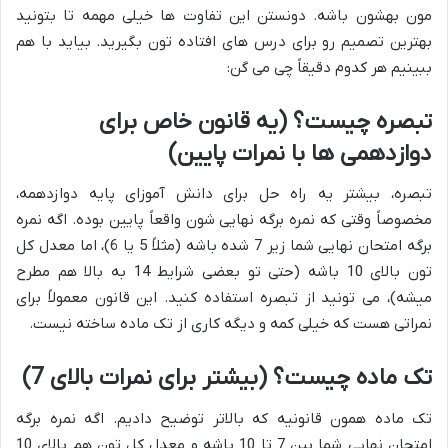
مون بهشون باشه. دونستن این تفاوت ها خیلی مهمه تا بتونید
بهترین تصمیم رو برای درس های افتاده تون بگیرید. بیاید با هم
ببینیم هر کدوم دقیقاً چی می گن:
تبصره چیست؟ (یه قانون خاص برای
دوازدهمی ها با نمرات پایین)
تبصره، بیشتر یه راه حل برای دانش آموزای پایه دوازدهمه،
مخصوصاً وقتی که نمره برگه نهایی شون واقعاً پایین بوده. اگه نمره
برگه امتحان نهایی شما زیر 7 شده باشه (مثلاً 5 یا 6)، اما معدل کل
تون بالای 10 باشه (حتی تو بعضی شرایط 14 به بالا هم مطرح
میشه)، می تونید از تبصره استفاده کنید. این قانون معمولاً برای
نمراتی هست که خیلی کمه و دیگه کاری از تک ماده ساخته نیست.
تک ماده چیست؟ (بیشتر برای نمرات بالای 7)
تک ماده همون قانونیه که بالاتر توضیح دادیم. اگه نمره برگه
امتحان نهایی شما بین 7 تا 10 باشه و معدل کل تون هم بالای 10