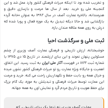
و تخریب شده بود تا اینکه میراث فرهنگی کشور وارد عمل شد و این
گنجینه ملی رو خرید. بعد از سال ها مرمت و بازسازی دقیق و
هنرمندانه، بالاخره عمارت آصف در سال ۱۳۸۲ به عنوان «خانه کُرد»
بازگشایی شد و حالا دیگه تبدیل به یک موزه فعال و پویا شده که
درِش به روی همه علاقه مندان بازه.
ثبت ملی و سرگذشت احیا
خوشبختانه، ارزش تاریخی و فرهنگی عمارت آصف وزیری از چشم
مسئولین پنهان نموند و این بنای ارزشمند در تاریخ ۱۵ دی ۱۳۷۵ با
شماره ثبت ۱۸۲۲ در فهرست
آثار ملی ایران
به ثبت رسید. این اتفاق،
اهمیت و جایگاه ویژه عمارت رو تو میراث فرهنگی کشور نشون میده
و خیال همه رو بابت حفظ و نگهداریش راحت می کنه. خرید و مرمت
این عمارت توسط میراث فرهنگی و تبدیلش به موزه، یک گام بزرگ
برای حفظ هویت و تاریخ مردم کُرد و نمایش اون به همه جهانه.
عمارت آصف وزیری نه تنها یک بنای تاریخی، که