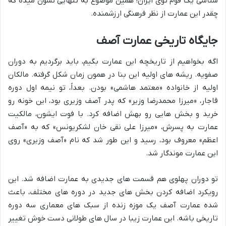
شناسی یک قوم توی ایران! همین موضوع به تنهایی نشون میده که
چقدر این عمارت از نظر فرهنگی ارزشمنده.
جایگاه تاریخی عمارت آصف
اگه بخواهیم از تاریخچه این عمارت بگیم، باید برگردیم به دوران
صفویه. ریشه های اولیه این بنا در همون زمان شکل گرفته. مالکان
اولیه از خانواده «معتمد هاشمی» بودن. بعداً، تو نیمه اول دوره
قاجار، «میرزا محمدرضا وزیر» که پدر آصف وزیری بود، این خونه رو
خرید و بخش هایی رو بهش اضافه کرد. با فوت ایشون، مالکیت
عمارت به پسرش، «میرزا علی نقی خان لشکریونس» که به «آصف
اعظم» معروف بود، رسید و این طور شد که نام «آصف وزیری» روی
این عمارت موندگار شد.
تو دوران پهلوی هم قسمت های جدیدی به عمارت اضافه شد. این
رویکرد اضافه کردن بخش های جدید در دوره های مختلف، باعث
شده عمارت آصف یک موزه زنده از سبک های معماری سه دوره
تاریخی باشه. این عمارت زیبا در سال های طولانی دست خوش تغییر