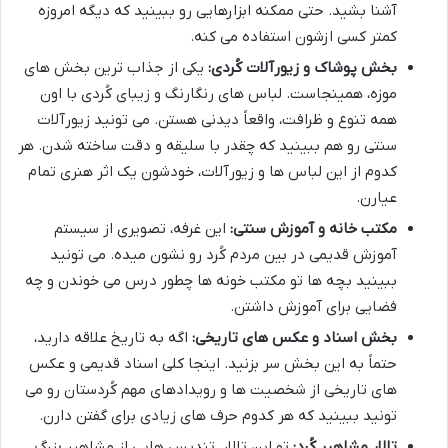
آشنا بشید. حتی ممکنه ابزارهایی رو ببینید که دیگه امروزه
کمتر کسی ازشون استفاده می کنه.
بخش پوشاک و زیورآلات کُردی:
یکی از جذاب ترین بخش های
موزه، همینجاست. لباس های رنگارنگ و زیبای کُردی با اون
همه تنوع و ظرافت، واقعاً دیدنی هستن. می تونید زیورآلات
سنتی رو هم ببینید که چقدر با سلیقه و دقت ساخته شدن. هر
کدوم از این لباس ها و زیورآلات، خودشون یک اثر هنری تمام
عیارن.
مکتب خانه و آموزش سنتی:
این غرفه، تصویری از سیستم
آموزش قدیمی در بین مردم کُرد رو نشون میده. می تونید
ببینید بچه ها تو مکتب خونه ها چطور درس می خوندن و چه
فضایی برای آموزش داشتن.
بخش اسناد و عکس های تاریخی:
اگه به تاریخ علاقه دارید،
حتماً به این بخش سر بزنید. اینجا کلی اسناد قدیمی و عکس
های تاریخی از شخصیت ها و رویدادهای مهم کُردستان رو می
تونید ببینید که هر کدوم حرف های زیادی برای گفتن دارن.
تالار مشاهیر کُرد:
تو این تالار، تندیس هایی از مشاهیر بزرگ