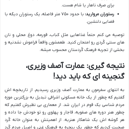
برای صرف ناهار یا شام هست.
رستوران مروارید:
با حدود ۷۵۰ متر فاصله، یک رستوران دیگه با
فضایی دلنشین.
توصیه می کنم حتماً غذاهایی مثل کباب، قورمه، دوغ محلی و نان
های سنتی کُردی رو امتحان کنید. طعمشون واقعاً فراموش نشدنیه و
بخشی از تجربه فرهنگ کُردستان محسوب میشه.
نتیجه گیری: عمارت آصف وزیری،
گنجینه ای که باید دید!
به انتهای سفرمون به عمارت آصف وزیری رسیدیم. از تاریخچه اش
گفتیم که چطور از یک خانه مسکونی اشرافی تبدیل به بزرگترین موزه
مردم شناسی یک قوم در ایران شد. از معماری بی نظیرش گفتیم که
چطور هنر دوره های صفویه، قاجار و پهلوی رو تو خودش جا داده و
هر گوشه اش یک شاهکار هنریه. از اهمیتش به عنوان خانه کُرد
صحبت کردیم که چطور یک پنجره به فرهنگ غنی و اصیل مردم کُرد