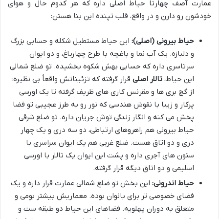
عمارت آصف چهارتا حیاط اصلی داره که هر کدوم حال و هوای
خودشون رو دارن و در واقع، قلب تپنده این بنا هستن:
حیاط بیرونی (اصلی):
این حیاط مستطیل شکله و حسابی بزرگ
و دلبازه. یک آب نما و باغچه با طرح چهارباغ، و دو ایوان
سرتاسری داره که حسابی بهش شکوه بخشیده. تو ضلع شمالی
این حیاط،
تالار اصلی
قرار گرفته که تزئیناتش واقعاً بی نظیره؛
از گچ بری ها و مقرنس کاری های ظریف گرفته تا یک اورسی
پرکار و زیبا با نقوش هندسی که نور رو به طرز عجیبی تو فضا
پخش می کنه و انگار زندگی توش جریان داره. تو ضلع شرقی
حیاط بیرونی هم راهروهای ارتباطی، دو سه دری و یک چهار
دری و دو اتاق هست. ضلع غربی هم یک ایوان سراسری با
ستون های آجری داره و پشت این ایوان یک تالار با اورسی
اسلیمی و دو اتاق دیگه قرار گرفته.
حیاط اندرونی:
این بخش تو ضلع شمالی عمارت قرار داره و یک
فضای خصوصی تر برای بانوان بوده. معماریش بیشتر بومی و
متعلق به دوران پهلویه. فضاهای این حیاط دو طبقه ست و