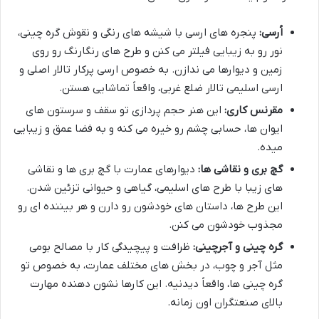
اُرسی:
پنجره های ارسی با شیشه های رنگی و نقوش گره چینی،
نور رو به زیبایی فیلتر می کنن و طرح های رنگارنگ رو روی
زمین و دیوارها می ندازن. به خصوص ارسی پرکار تالار اصلی و
ارسی اسلیمی تالار ضلع غربی، واقعاً تماشایی هستن.
مقرنس کاری:
این هنر حجم پردازی تو سقف و سرستون های
ایوان ها، حسابی چشم رو خیره می کنه و به فضا عمق و زیبایی
میده.
گچ بری و نقاشی ها:
دیوارهای عمارت با گچ بری ها و نقاشی
های زیبا با طرح های اسلیمی، گیاهی و حیوانی تزئین شدن.
این طرح ها، داستان های خودشون رو دارن و هر بیننده ای رو
مجذوب خودشون می کنن.
گره چینی و آجرچینی:
ظرافت و پیچیدگی کار با مصالح بومی
مثل آجر و چوب، در بخش های مختلف عمارت، به خصوص تو
گره چینی ها، واقعاً دیدنیه. این کارها نشون دهنده مهارت
بالای صنعتگران اون زمانه.