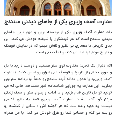
عمارت آصف وزیری یکی از جاهای دیدنی سنندج
بله،
عمارت آصف وزیری
یکی از برجسته ترین و مهم ترین جاهای
دیدنی سنندج است که هر گردشگری را شیفته خودش می کند. این
بنای تاریخی با معماری بی نظیر و نقش مهمی که در نمایش فرهنگ
و تاریخ مردم کرد ایفا می کند، واقعاً دیدنی است.
اگه دنبال یک تجربه متفاوت توی سفر هستید و دوست دارید با دل
و جون، بخشی از تاریخ و فرهنگ غنی ایران رو لمس کنید، «عمارت
آصف وزیری» یا همون «خانه کُرد» سنندج رو حتماً تو برنامه سفرتون
بذارید. این عمارت یه جورایی شناسنامه شهر سنندجه، جایی که می
تونید تو دل تاریخ قدم بزنید و با آداب و رسوم، هنر، و سبک زندگی
مردم کُرد آشنا بشید. عمارت آصف وزیری فقط یه بنای قدیمی
نیست؛ یه موزه زنده ست که هر گوشه اش داستانی از گذشته رو
روایت می کنه و حسابی شما رو غرق خودش می کنه. با من همراه