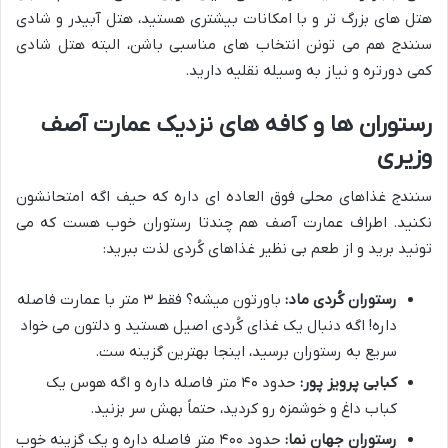
هتل های بزرگ تر و با امکانات بیشتری هستید، هتل آبیدر و شادی
سنندج هم می تونن انتخاب های مناسبی باشن، البته هتل شادی
کمی دورتره و نیاز به وسیله نقلیه دارید.
رستوران ها و کافه های نزدیک عمارت آصف
وزیری
سنندج غذاهای محلی فوق العاده ای داره که حیف اگه امتحانشون
نکنید. اطراف عمارت آصف هم چندتا رستوران خوب هست که می
تونید برید و از طعم بی نظیر غذاهای کُردی لذت ببرید:
رستوران کُردی ماد:
باورتون میشه؟ فقط ۳ متر با عمارت فاصله
داره! اگه دنبال یک غذای کُردی اصیل هستید و دلتون می خواد
سریع به رستوران برسید، اینجا بهترین گزینه ست.
کبابی پرویز پور:
حدود ۴۰ متر فاصله داره و اگه هوس یک
کباب داغ و خوشمزه رو کردید، حتماً بهش سر بزنید.
رستوران جهان نما:
حدود ۴۰۰ متر فاصله داره و یک گزینه خوب