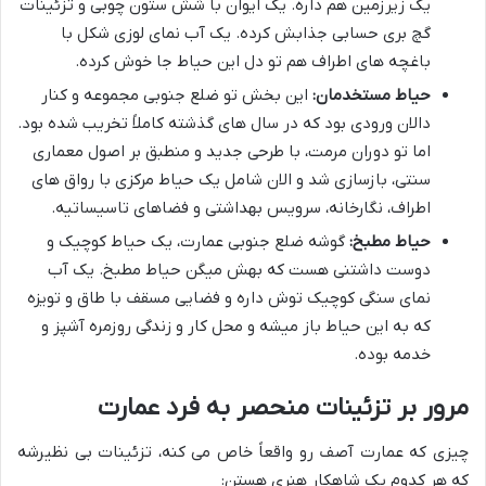
یک زیرزمین هم داره. یک ایوان با شش ستون چوبی و تزئینات
گچ بری حسابی جذابش کرده. یک آب نمای لوزی شکل با
باغچه های اطراف هم تو دل این حیاط جا خوش کرده.
حیاط مستخدمان:
این بخش تو ضلع جنوبی مجموعه و کنار
دالان ورودی بود که در سال های گذشته کاملاً تخریب شده بود.
اما تو دوران مرمت، با طرحی جدید و منطبق بر اصول معماری
سنتی، بازسازی شد و الان شامل یک حیاط مرکزی با رواق های
اطراف، نگارخانه، سرویس بهداشتی و فضاهای تاسیساتیه.
حیاط مطبخ:
گوشه ضلع جنوبی عمارت، یک حیاط کوچیک و
دوست داشتنی هست که بهش میگن حیاط مطبخ. یک آب
نمای سنگی کوچیک توش داره و فضایی مسقف با طاق و تویزه
که به این حیاط باز میشه و محل کار و زندگی روزمره آشپز و
خدمه بوده.
مرور بر تزئینات منحصر به فرد عمارت
چیزی که عمارت آصف رو واقعاً خاص می کنه، تزئینات بی نظیرشه
که هر کدوم یک شاهکار هنری هستن: