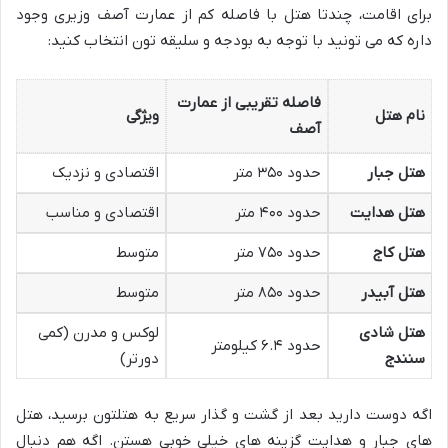
برای اقامت، چندتا هتل با فاصله کم از عمارت آصف وزیری وجود
داره که می تونید با توجه به بودجه و سلیقه تون انتخاب کنید:
فاصله تقریبی از عمارت
نام هتل
ویژگی
آصف
هتل جبار
حدود ۳۵۰ متر
اقتصادی و نزدیک
هتل هدایت
حدود ۴۰۰ متر
اقتصادی و مناسب
هتل کاج
حدود ۷۵۰ متر
متوسط
هتل آبیدر
حدود ۸۵۰ متر
متوسط
هتل شادی
لوکس و مدرن (کمی
حدود ۶.۴ کیلومتر
سنندج
دورتر)
اگه دوست دارید بعد از گشت و گذار سریع به هتلتون برسید، هتل
های جبار و هدایت گزینه های خیلی خوبی هستن. اگه هم دنبال