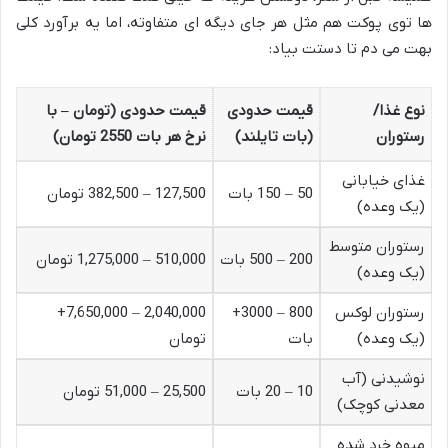
ها توی پوکت هم مثل هر جای دیگه ای متفاوته، اما یه برآورد کلی
بهت می دم تا دستت بیاد:
نوع غذا/
قیمت حدودی
قیمت حدودی (تومان – با
رستوران
(بات تایلند)
نرخ هر بات 2550 تومان)
غذای خیابانی
50 – 150 بات
127,500 – 382,500 تومان
(یک وعده)
رستوران متوسط
200 – 500 بات
510,000 – 1,275,000 تومان
(یک وعده)
رستوران لوکس
800 – 3000+
2,040,000 – 7,650,000+
(یک وعده)
بات
تومان
نوشیدنی (آب
10 – 20 بات
25,500 – 51,000 تومان
معدنی کوچک)
میوه خرد شده