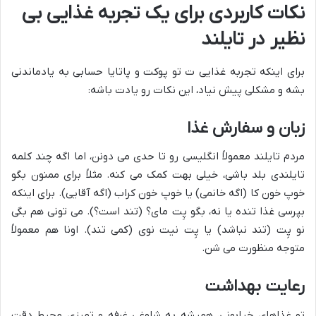
نکات کاربردی برای یک تجربه غذایی بی
نظیر در تایلند
برای اینکه تجربه غذایی ت تو پوکت و پاتایا حسابی به یادماندنی
بشه و مشکلی پیش نیاد، این نکات رو یادت باشه:
زبان و سفارش غذا
مردم تایلند معمولاً انگلیسی رو تا حدی می دونن، اما اگه چند کلمه
تایلندی بلد باشی، خیلی بهت کمک می کنه. مثلاً برای ممنون بگو
خوپ خون کا (اگه خانمی) یا خوپ خون کراب (اگه آقایی). برای اینکه
بپرسی غذا تنده یا نه، بگو پِت مای؟ (تند است؟). می تونی هم بگی
نو پِت (تند نباشد) یا پِت نیت نوی (کمی تند). اونا هم معمولاً
متوجه منظورت می شن.
رعایت بهداشت
تو غذاهای خیابونی، همیشه به شلوغی غرفه و تمیزی محیط دقت