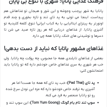
فرهنگ غذایی پاتایا: شهری با تنوع بی پایان
پاتایا یه شهر پرجنب وجوشه و این شور و هیجان تو غذاهاش هم
پیداست. اینجا می تونی یه پد تای تند و تازه بخوری و چند قدم
اونورتر یه پیتزای ایتالیایی یا یه کباب ایرانی! تنوع، کلمه کلیدیه تو
آشپزی پاتایا. از غذاهای دریایی که هر روز تازه صید می شن تا
دسرها و نوشیدنی های خنک، پاتایا همه چی داره.
غذاهای مشهور پاتایا که نباید از دست بدهی!
بعضی از غذاهای تایلندی همه جا محبوبن، چه پوکت چه پاتایا. ولی
خب هر شهری یه سری غذاهای خاص خودشم داره که تو پاتایا باید
امتحانشون کنی:
پد تای (Pad Thai):
خب، پد تای که همه جا هست! اما هر
آشپزی یه ترفند خاص خودشو داره که مزه این نودل سرخ شده
رو تو پاتایا منحصر به فرد می کنه.
سوپ تند تام یام گونگ (Tom Yum Goong):
این سوپ تند و