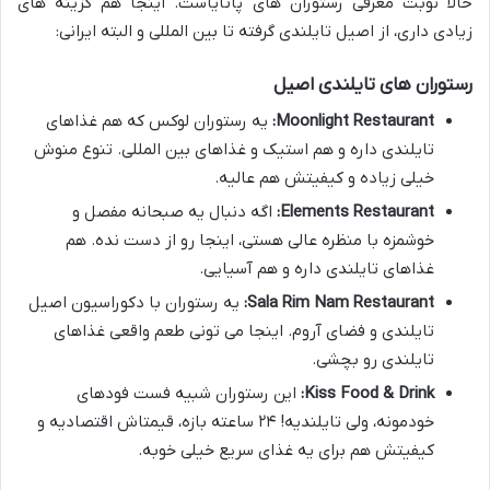
حالا نوبت معرفی رستوران های پاتایاست. اینجا هم گزینه های
زیادی داری، از اصیل تایلندی گرفته تا بین المللی و البته ایرانی:
رستوران های تایلندی اصیل
Moonlight Restaurant:
یه رستوران لوکس که هم غذاهای
تایلندی داره و هم استیک و غذاهای بین المللی. تنوع منوش
خیلی زیاده و کیفیتش هم عالیه.
Elements Restaurant:
اگه دنبال یه صبحانه مفصل و
خوشمزه با منظره عالی هستی، اینجا رو از دست نده. هم
غذاهای تایلندی داره و هم آسیایی.
Sala Rim Nam Restaurant:
یه رستوران با دکوراسیون اصیل
تایلندی و فضای آروم. اینجا می تونی طعم واقعی غذاهای
تایلندی رو بچشی.
Kiss Food & Drink:
این رستوران شبیه فست فودهای
خودمونه، ولی تایلندیه! ۲۴ ساعته بازه، قیمتاش اقتصادیه و
کیفیتش هم برای یه غذای سریع خیلی خوبه.