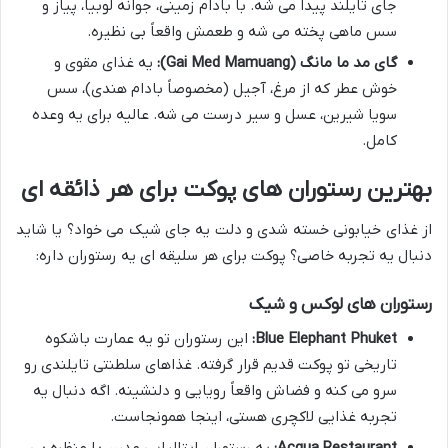
جای تایلند پیدا می شه. با بادام زمینی، جوانه لوبیا، پیاز و
سس ماهی پخته می شه و طعمش واقعاً بی نظیره.
گای مد ما مانگ (Gai Med Mamuang):
یه غذای مقوی و
خوش عطر که از مرغ، آجیل (مخصوصاً بادام هندی)، سس
سویا شیرین، عسل و سیر درست می شه. عالیه برای یه وعده
کامل.
بهترین رستوران های پوکت برای هر ذائقه ای
از غذای خیابونی خسته شدی و دلت یه جای شیک می خواد؟ یا شاید
دنبال یه تجربه خاصی؟ پوکت برای هر سلیقه ای یه رستوران داره:
رستوران های لوکس و شیک
Blue Elephant Phuket:
این رستوران تو یه عمارت باشکوه
تاریخی تو پوکت قدیم قرار گرفته. غذاهای سلطنتی تایلندی رو
سرو می کنه و فضاش واقعاً رویایی و دلنشینه. اگه دنبال یه
تجربه غذایی لاکچری هستی، اینجا همونجاست.
Acqua Restaurant:
یه رستوران ایتالیایی مدرن با منظره بی