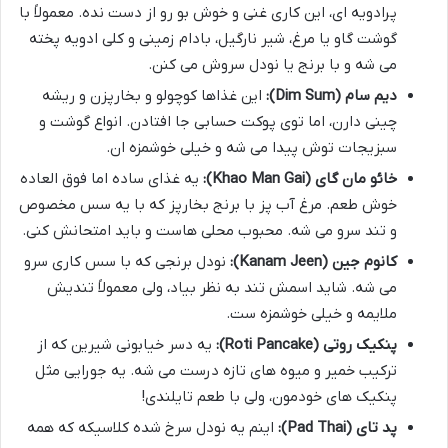
پرادویه ای، این کاری غنی و خوش بو رو از دست نده. معمولاً با
گوشت گاو یا مرغ، شیر نارگیل، بادام زمینی و کلی ادویه پخته
می شه و با برنج یا نودل سروش می کنن.
دیم سام (Dim Sum):
این غذاها کوچولو و بخارپزن و ریشه
چینی دارن، اما توی پوکت حسابی جا افتادن. انواع گوشت و
سبزیجات توش پیدا می شه و خیلی خوشمزه ان.
خائو مان گای (Khao Man Gai):
یه غذای ساده اما فوق العاده
خوش طعم. مرغ آب پز با برنج بخارپز که با یه سس مخصوص
و تند سرو می شه. محبوب محلی هاست و باید امتحانش کنی.
کانوم جین (Kanam Jeen):
نودل برنجی که با سس کاری سرو
می شه. شاید اسمش تند به نظر بیاد، ولی معمولاً تندیش
ملایمه و خیلی خوشمزه ست.
پنکیک روتی (Roti Pancake):
یه دسر خیابونی شیرین که از
ترکیب خمیر و میوه های تازه درست می شه. یه جورایی مثل
پنکیک های خودمون، ولی با طعم تایلندی!
پد تای (Pad Thai):
اینم یه نودل سرخ شده کلاسیکه که همه