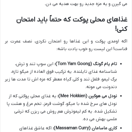
می گیرن و یه مزه جدید رو بهت هدیه می دن.
غذاهای محلی پوکت که حتماً باید امتحان
کنی!
اگه اومدی پوکت و این غذاها رو امتحان نکردی، نصف عمرت بر
فناست! این لیست رو خوب یادت باشه:
تام یام گونگ (Tom Yam Goong):
این سوپ تند و ترش،
شناسنامه غذای تایلنده. یه ترکیب فوق العاده از میگو تازه،
برگ لیمو، فلفل تند و کلی گیاه معطر که مزه اش تا مدت ها زیر
دندونت می مونه.
نودل می هوکین (Mee Hokkien):
یه غذای محلی پوکتی که از
نودل های سرخ شده با میگو، گوشت قرمز، تخم مرغ و هشت پا
تشکیل شده. یه کم لیموترش هم روش می ریزن که ترشی
ملسی بهش می ده.
کاری ماسامان (Massaman Curry):
اگه عاشق غذاهای