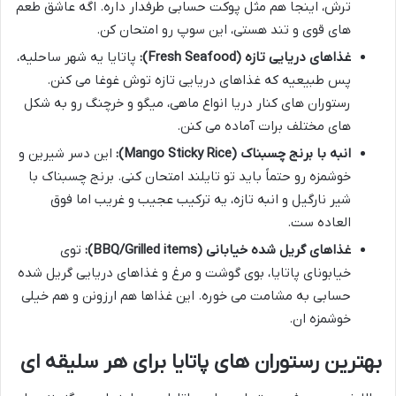
ترش، اینجا هم مثل پوکت حسابی طرفدار داره. اگه عاشق طعم
های قوی و تند هستی، این سوپ رو امتحان کن.
غذاهای دریایی تازه (Fresh Seafood):
پاتایا یه شهر ساحلیه،
پس طبیعیه که غذاهای دریایی تازه توش غوغا می کنن.
رستوران های کنار دریا انواع ماهی، میگو و خرچنگ رو به شکل
های مختلف برات آماده می کنن.
انبه با برنج چسبناک (Mango Sticky Rice):
این دسر شیرین و
خوشمزه رو حتماً باید تو تایلند امتحان کنی. برنج چسبناک با
شیر نارگیل و انبه تازه، یه ترکیب عجیب و غریب اما فوق
العاده ست.
غذاهای گریل شده خیابانی (BBQ/Grilled items):
توی
خیابونای پاتایا، بوی گوشت و مرغ و غذاهای دریایی گریل شده
حسابی به مشامت می خوره. این غذاها هم ارزونن و هم خیلی
خوشمزه ان.
بهترین رستوران های پاتایا برای هر سلیقه ای