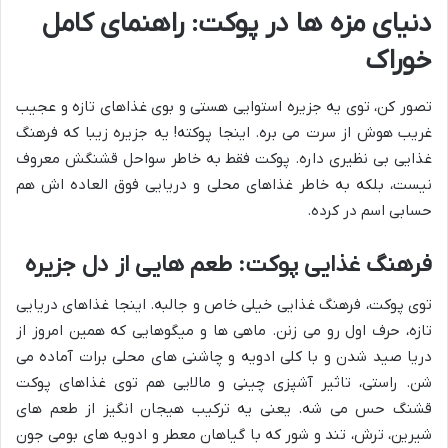
دنیای مزه ها در پوکت: راهنمای کامل
خوراک
تصور کن، توی یه جزیره استوایی هستی و بوی غذاهای تازه و عجیب
غریب هوش از سرت می بره. اینجا پوکته! یه جزیره زیبا که فرهنگ
غذایی بی نظیری داره. پوکت فقط به خاطر سواحل قشنگش معروف
نیست، بلکه به خاطر غذاهای محلی و دریایی فوق العاده اش هم
حسابی اسم در کرده.
فرهنگ غذایی پوکت: طعم هایی از دل جزیره
توی پوکت، فرهنگ غذایی خیلی خاص و جالبه. اینجا غذاهای دریایی
تازه، حرف اول رو می زنن. ماهی ها و میگوهایی که همین امروز از
دریا صید شدن و با کلی ادویه و چاشنی های محلی برات آماده می
شن. راستی، تاثیر آشپزی چینی و مالایی هم توی غذاهای پوکت
قشنگ حس می شه. یعنی یه ترکیب هیجان انگیز از طعم های
شیرین، ترش، تند و شور که با گیاهان معطر و ادویه های بومی جون