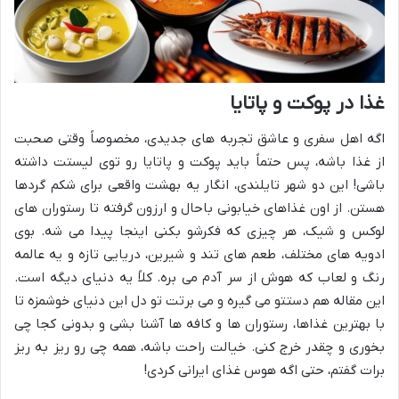
غذا در پوکت و پاتایا
اگه اهل سفری و عاشق تجربه های جدیدی، مخصوصاً وقتی صحبت
از غذا باشه، پس حتماً باید پوکت و پاتایا رو توی لیستت داشته
باشی! این دو شهر تایلندی، انگار یه بهشت واقعی برای شکم گردها
هستن. از اون غذاهای خیابونی باحال و ارزون گرفته تا رستوران های
لوکس و شیک، هر چیزی که فکرشو بکنی اینجا پیدا می شه. بوی
ادویه های مختلف، طعم های تند و شیرین، دریایی تازه و یه عالمه
رنگ و لعاب که هوش از سر آدم می بره. کلاً یه دنیای دیگه است.
این مقاله هم دستتو می گیره و می برتت تو دل این دنیای خوشمزه تا
با بهترین غذاها، رستوران ها و کافه ها آشنا بشی و بدونی کجا چی
بخوری و چقدر خرج کنی. خیالت راحت باشه، همه چی رو ریز به ریز
برات گفتم، حتی اگه هوس غذای ایرانی کردی!