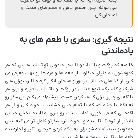
بلکه تجربه ایه که با طعم ها و بوها تو خاطرت
می مونه. پس جسور باش و طعم های جدید رو
امتحان کن.
نتیجه گیری: سفری با طعم های به
یادماندنی
خلاصه که پوکت و پاتایا، دو تا شهر جادویی تو تایلند هستن که هر
کدومشون یه دنیای متفاوت از طعم ها و مزه ها رو بهت معرفی می
کنن. از غذاهای خیابانی پرشور و هیجان انگیز گرفته تا رستوران های
شیک و کلاسیک، تنوع غذایی در پوکت و پاتایا بی نظیره و برای هر
ذائقه ای چیزی برای کشف کردن هست. پیشنهاد می کنم این سفر رو
نه فقط با چشمات، که با تمام حس چشاییت تجربه کنی و از هر
لقمه ای که می خوری، نهایت لذت رو ببری. غذا، یه بخش جدایی
ناپذیر از فرهنگ تایلنده و تجربه اش، سفرتو کامل تر می کنه. پس
چمدونتو ببند، آماده شو برای یه شکم گردی هیجان انگیز و اجازه بده
طعم های تایلندی، روحتو نوازش بدن.