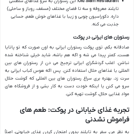
Old Siam Restaurant:
این رستوران به سرو غذاهای سلطنتی
تایلند معروفه و سه تا فضای مختلف (مسقف، روباز و ساحلی)
داره. دکوراسیون چوبی و زیبا با غذاهای خوش طعم، حسابی
جذبت می کنه.
رستوران های ایرانی در پوکت
صادقانه بگم، توی پوکت رستوران ایرانی به اون صورت که تو پاتایا
هست، کمتر پیدا می شه و اگه هم باشه، شاید خیلی شناخته شده
نباشن. اغلب گردشگرای ایرانی ترجیح می دن از رستوران های بین
المللی یا غذاهای حلال استفاده کنن. پس اگه هوس کباب ایرانی به
سرت زد، بهتره بری سراغ رستوران های بین المللی که گوشت حلال
سرو می کنن یا اینکه خودت دست به کار بشی و از فروشگاه های
مواد غذایی حلال، گوشت تهیه کنی.
تجربه غذای خیابانی در پوکت: طعم های
فراموش نشدنی
به نظر من، سفر به تایلند بدون امتحان کردن غذای خیابونی، اصلاً