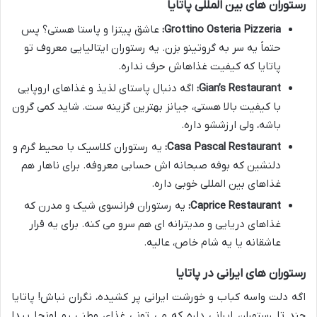
رستوران های بین المللی پاتایا
Grottino Osteria Pizzeria:
عاشق پیتزا و پاستا هستی؟ پس
حتماً یه سر به گروتینو بزن. یه رستوران ایتالیایی معروف تو
پاتایا که کیفیت غذاهاش حرف نداره.
Gian’s Restaurant:
اگه دنبال پاستای لذیذ و غذاهای اروپایی
با کیفیت بالا هستی، جیانز بهترین گزینه ست. شاید کمی گرون
باشه، ولی ارزششو داره.
Casa Pascal Restaurant:
یه رستوران کلاسیک با محیط گرم و
دلنشین که بوفه صبحانه اش حسابی معروفه. برای ناهار هم
غذاهای بین المللی خوبی داره.
Caprice Restaurant:
یه رستوران فرانسوی شیک و مدرن که
غذاهای دریایی و مدیترانه ای هم سرو می کنه. برای یه قرار
عاشقانه یا یه شام خاص، عالیه.
رستوران های ایرانی در پاتایا
اگه دلت واسه کباب و خورشت ایرانی پر کشیده، نگران نباش! پاتایا
چند تا رستوران ایرانی داره که می تونی غذای وطنی رو اونجا پیدا