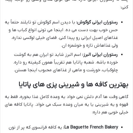
کنی:
رستوران ایرانی گوگوش:
با دیدن اسم گوگوش تو تایلند حتماً یه
حس خوب بهت دست می ده. اینجا می تونی انواع کباب ها و
غذاهای اصیل ایرانی رو پیدا کنی. فضای خیلی لوکسی نداره،
ولی غذاهاش تازه و خوشمزه ان.
رستوران ایرانی البرز:
اسم البرز شاید تو ایران هم به گوشت
خورده باشه. شعبه پاتایا هم تقریباً همون کیفیته رو داره.
چلوکباب، خورشت و ماهی از غذاهای محبوب اینجا هستن.
بهترین کافه ها و شیرینی پزی های پاتایا
گاهی وقت ها آدم دلش نمی خواد یه وعده کامل غذا بخوره، فقط یه
قهوه و یه شیرینی یا یه میان وعده سبک می خواد. پاتایا کافه های
خیلی خوبی هم داره:
La Baguette French Bakery:
یه کافه فرانسوی که پر از نون