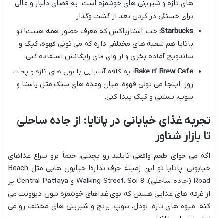
های تازه و شیرینی های خوشمزه است. یه فضای دلباز و عالی
برای خستگی در کردن بعد از گشت وگذار.
Starbucks:
خب، استارباکس که معرف حضور همه هست! تو
پاتایا هم شعبه های مختلفی داره که می تونی قهوه، کیک و
ساندویچ آماده بخری و از وای فای رایگانش استفاده کنی.
Bake n’ Brew Cafe:
یه کافه آسیایی با نون های تازه و پخت
روز. اینجا می تونی قهوه، میان وعده های سبک مثل پاستا و
سوپ، بستنی و کیک پیدا کنی.
تجربه غذای خیابانی در پاتایا: از جاده ساحلی
تا بازار شناور
اگه می خوای طعم واقعی تایلند رو بچشی، حتماً برو سراغ غذاهای
خیابونی. پاتایا تو این زمینه حرف نداره! خیابون هایی مثل Beach
Road (جاده ساحلی)، Walking Street، Soi 8 و Central Pattaya پر
از غرفه های غذایی هستن که بوی غذاهای خوشمزه شون دیوونت می
کنه. میوه های تازه، نودل، سوپ، برنج و شیرینی های مختلف رو می