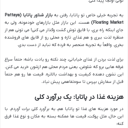
تونی اونجا پیدا کنی.
یه تجربه خیلی خاص تو پاتایا، رفتن به
بازار شناور پاتایا (Pattaya
Floating Market)
هست. این بازار مثل بازارهای خودمونه، ولی به
جای اینکه راه بری، با قایق توش گشت وگذار می کنی! می تونی هم از
منظره لذت ببری و هم غذای تازه و محلی رو از قایق های فروشنده
بخری. واقعاً یه تجربه منحصر به فرده که نباید از دست بدی.
برای لذت بردن از غذای خیابانی، چند نکته رو یادت باشه: حتماً سراغ
غرفه هایی برو که شلوغن، یعنی مردم محلی هم ازشون خرید می کنن.
این نشون دهنده کیفیت و بهداشت بالاتره. قیمت ها رو هم حتماً
قبل از سفارش بپرس تا سوءتفاهمی پیش نیاد.
هزینه غذا در پاتایا: یک برآورد کلی
در مورد هزینه های غذا تو پاتایا هم، یه برآورد کلی برات آوردم. با
این حال، مثل پوکت، قیمت ها ممکنه بسته به مکان و نوع غذا فرق
کنه: