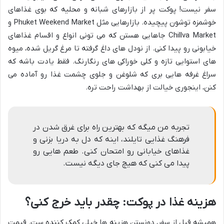
سفر نیست! پوکت پر از بازارهای شبانه و محلیه که بوی غذاهای
خوشمزه توشون پیچیده. بازارهایی مثل Phuket Weekend Market و
Chillva Market جاهایی هستن که می تونی انواع و اقسام غذاهای
خیابونی رو پیدا کنی. از نودل های داغ گرفته تا مرغ گریل شده، میوه
های استوایی تازه و کلی خوراکی های رنگارنگ. فقط یادت باشه که
سراغ غرفه هایی بری که شلوغن و جلوی چشمت غذا رو آماده می
کنن، اینجوری خیالت از بهداشت راحت تره.
تجربه من میگه که بهترین راه برای غرق شدن در
فرهنگ غذایی تایلند، اینه که دل به دریا بزنی و
غذاهای خیابانی رو امتحان کنی. طعم هایی رو
پیدا می کنی که هیچ جای دیگه نیست.
هزینه غذا در پوکت: چقدر باید خرج کنی؟
همیشه قبل از سفر، دونستن هزینه ها خیلی کمک کننده ست. قیمت