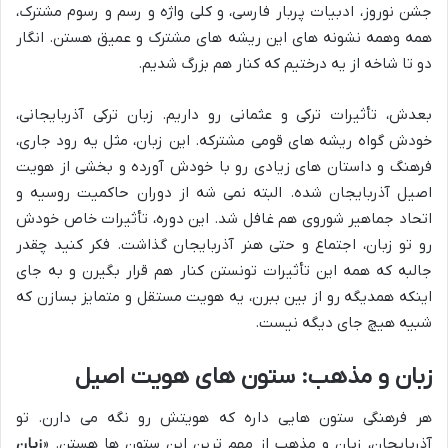
جشن نوروز، ادبیات پربار فارسی، و کلی واژه و رسم و رسوم مشترک،
همه وهمه نشونه های این ریشه های مشترک و عمیق هستن. انگار
دو تا شاخه از یه درختیم که کنار هم بزرگ شدیم.
بعدش، تأثیرات ترکی و عثمانی رو داریم. زبان ترکی آذربایجانی،
خودش گواه ریشه های قومی مشترکه. این زبان، مثل یه رود جاری،
فرهنگ و داستان های زیادی رو با خودش آورده و بخشی از هویت
اصیل آذربایجان شده. البته نمی شه از دوران حاکمیت روسیه و
اتحاد جماهیر شوروی هم غافل شد. این دوره، تأثیرات خاص خودش
رو تو زبان، اجتماع و حتی هنر آذربایجان گذاشت. فکر کنید چقدر
جالبه که همه این تأثیرات تونستن کنار هم قرار بگیرن و به جای
اینکه همدیگه رو از بین ببرن، یه هویت مستقل و متمایز بسازن که
شبیه هیچ جای دیگه نیست.
زبان و مذهب: ستون های هویت اصیل
هر فرهنگی ستون هایی داره که هویتش رو نگه می دارن. تو
آذربایجان، زبان و مذهب از مهم ترین این ستون ها هستن. «
زبان