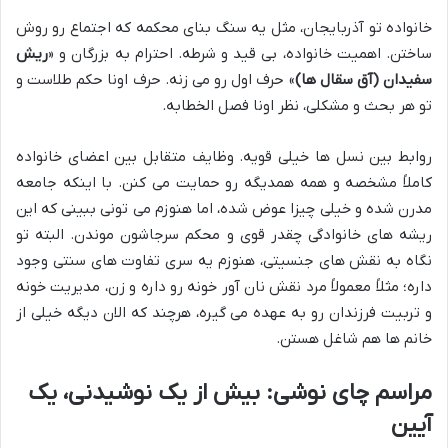
خانواده تو آذربایجان، مثل یه سنگ بنای محکمه که اجتماع رو روش
ساختن. اهمیت خانواده، بی قید و شرطه. احترام به بزرگان و «
ریش
سفیدان (آق سقال ها)
» حرف اول رو می زنه. حرف اونا حکم طلاست و
تو هر بحث و مشکلی، نظر اونا فصل الخطابه.
روابط بین نسل ها خیلی قویه. وظایف متقابل بین اعضای خانواده
کاملاً مشخصه و همه همدیگه رو حمایت می کنن. با اینکه جامعه
مدرن شده و خیلی چیزا عوض شده، اما هنوزم می تونی ببینی که این
ریشه های خانوادگی چقدر قوی و محکم سرجاشون موندن. البته تو
نگاه به نقش های جنسیتی، هنوزم یه سری تفاوت های سنتی وجود
داره؛ مثلاً معمولاً مرد نقش نان آور خونه رو داره و زن، مدیریت خونه
و تربیت فرزندان رو به عهده می گیره، هرچند که الان دیگه خیلی از
خانم ها هم شاغل هستن.
مراسم چای نوشی: بیش از یک نوشیدنی، یک
آیین