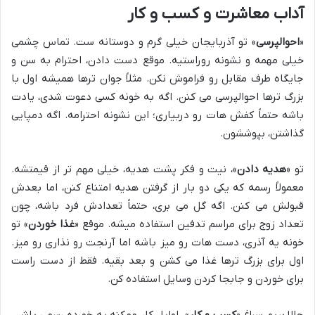
آداب معاشرت و کسب و کار
«
احوالپرسی
» تو آذربایجان خیلی گرم و دوستانه ست. تماس چشمی
خیلی مهمه و نشونه روراستیه. موقع دست دادن، احترام به سن و
جایگاه طرف مقابل رو فراموش نکن. مثلاً جوان ترها همیشه اول با
بزرگ ترها احوالپرسی می کنن. اگه به خونه کسی دعوت شدی، یادت
باشه حتماً کفش هات رو دربیاری؛ این نشونه احترامه. اگه دمپایی
گذاشتن، بپوششون.
تو «
هدیه دادن
»، نیت و فکر پشت هدیه، خیلی مهم تر از قیمتشه.
معمولاً رسمه که یکی دو بار از گرفتن هدیه امتناع کنن، اما بعدش
قبولش می کنن. اگه گل می بری، حتماً تعدادش فرد باشه، چون
تعداد زوج برای مراسم تدفین استفاده میشه. موقع «
غذا خوردن
» تو
خونه یه آذری، دست هات رو میز باشه اما آرنجت رو نذاری رو میز.
اول برای بزرگ ترها غذا می کشن و بعد بقیه. فقط از دست راست
برای خوردن و جابجا کردن وسایل استفاده کن.