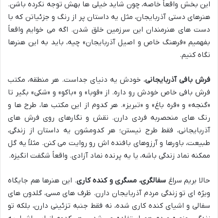
این بخش واقعاً خاصه، چون شاید خیلی ها بهش توجه نکرده باشن.
هنرهای دستی آذربایجان، مثل یه داستان پر از رنگ و جزئیاتن که با
دست های هنرمندان این سرزمین خلق شدن. اگه می خوایم واقعاً
بفهمیم «فرهنگ خاص و اصیل آذربایجان» چیه، باید به این هنرها
نگاه کنیم.
فرش بافی آذربایجانی
، خودش یه دنیای جداست. هر منطقه، مکتب
فرش بافی خاص خودش رو داره. از «قوبا» و «باکو» و «شکی» بگیر تا
«گنجه» و «قره باغ» و «تبریز». هر کدوم از این مکتب ها، طرح ها و
رنگ های منحصربه فردی دارن. نقش و نگارهای روی فرش های
آذربایجانی، فقط طرح نیستن؛ هر کدومشون یه داستان از زندگی،
طبیعت، باورها و آرزوهای بافنده اش رو روایت می کنن. مثلاً یه گل
ممکنه نماد زندگی باشه، یا یه پرنده نماد آزادی. واقعاً شگفت انگیزه.
حالا بریم سراغ
سفالگری، مسگری و کنده کاری
. این هنرها هم جایگاه
ویژه ای تو زندگی مردم آذربایجان دارن. ظرف های مسی، گلدون های
سفالی و اشیای کنده کاری شده، نه فقط جنبه تزئینی دارن، بلکه تو