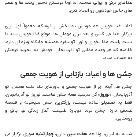
غذاهای ترکی و ایرانی هست، اما اونا تونستن دستور پخت ها و طعم
های خاص خودشون رو ایجاد کنن.
آداب غذا خوردن هم خودش یه بخش از فرهنگه. معمولاً اول برای
بزرگان غذا می کشن و بعد برای مهمان ها. موقع غذا خوردن باید با
دست راست غذا بخوری و نون تو سفره همیشه جایگاه ویژه ای داره.
خلاصه که هر وعده غذایی تو آذربایجان، خودش یه تجربه فرهنگی
به حساب میاد.
جشن ها و اعیاد: بازتابی از هویت جمعی
جشن ها، آینه ای از هویت جمعی و باورهای یک ملت هستن. تو
آذربایجان، «
نوروز
» گل سرسبد همه جشن هاست. نوروز تو آذربایجان،
فقط یه تعطیلی ساده نیست؛ بزرگترین جشن ملیشونه و فلسفه
عمیقی داره. جشن تولد دوباره طبیعت، آغاز زندگی نو، پاکی و
روشنایی.
شبیه به ایران، اونا هم
هفت سین
دارن،
چهارشنبه سوری
برگزار می