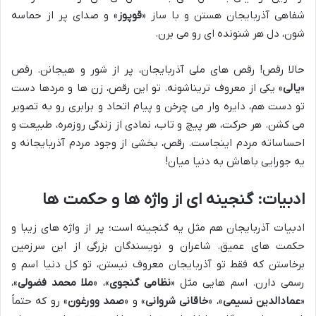
شفاهی آذربایجان هستن و با ساز «
قوپوز
» و صدای پر از حماسه
شون، دل هر شنونده ای رو می برن.
حالا رقص! رقص های ملی آذربایجان، پر از شور و هیجانن. رقص
«
یالی
» یکی از معروف تریناشونه. تو این رقص، زن ها و مردها دست
تو دست هم، دایره وار می چرخن و پیام اتحاد و برابری رو به تصویر
می کشن. هر حرکت، هر پیچ و تاب، نمادی از زندگی روزمره، طبیعت و
احساساته مردم اینجاست. رقص، بخشی از وجود مردم آذربایجانه و
یه جورایی باهاش به دنیا میان!
ادبیات: گنجینه ای از واژه ها و حکمت ها
ادبیات آذربایجان هم مثل یه گنجینه است؛ پر از واژه های زیبا و
حکمت های عمیق. شاعران و نویسندگان بزرگی از این سرزمین
برخاستن که فقط تو آذربایجان معروف نیستن، تو کل دنیا اسم و
رسمی دارن. اسم هایی مثل «
نظامی گنجوی
»، «
ملا محمد فضولی
»،
«
عمادالدین نسیمی
»، «
خاقانی شروانی
» و «
صمد وورغون
» رو که حتماً