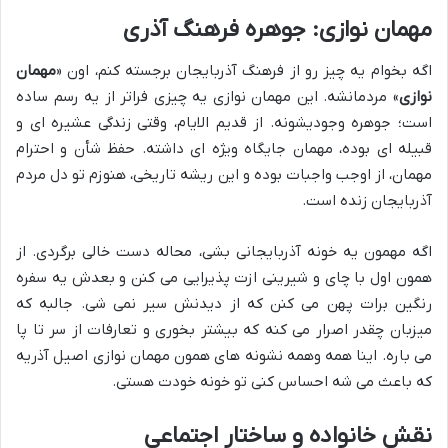
مهمان نوازی: جوهره فرهنگ آذری
اگه بخوام یه چیز رو از فرهنگ آذربایجان برجسته کنم، اون «
مهمان
نوازی
» مردمانشه. این مهمان نوازی یه چیزی فراتر از یه رسم ساده
است؛ جوهره وجودیشونه. از قدیم الایام، وقتی زندگی عشیره ای و
قبیله ای بوده، مهمان جایگاه ویژه ای داشته. حفظ شأن و احترام
مهمان، از اوجب واجبات بوده و این ریشه تاریخی، هنوزم تو دل مردم
آذربایجان زنده است.
اگه مهمون یه خونه آذربایجانی بشی، محاله دست خالی برگردی. از
همون اول با چای و شیرینی ازت پذیرایی می کنن و بعدش یه سفره
رنگین برات پهن می کنن که از دیدنش سیر نمی شی. جالبه که
میزبان چقدر اصرار می کنه که بیشتر بخوری و تعارفات از سر تا پا
می باره. اینا همه وهمه نشونه های همون مهمان نوازی اصیل آذریه
که باعث می شه احساس کنی تو خونه خودت هستی.
نقش خانواده و ساختار اجتماعی