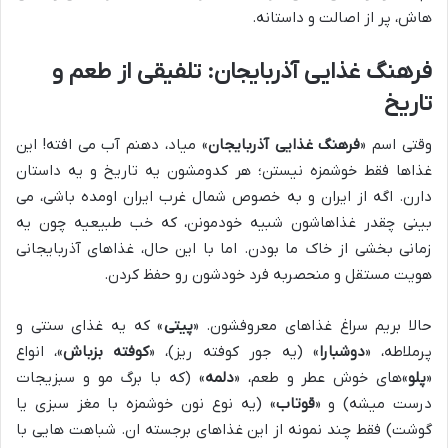
هاش، پر از اصالت و داستانه.
فرهنگ غذایی آذربایجان: تلفیقی از طعم و
تاریخ
وقتی اسم «
فرهنگ غذایی آذربایجان
» میاد، دهنم آب می افته! این
غذاها فقط خوشمزه نیستن؛ هر کدومشون یه تاریخ و یه داستان
دارن. اگه از ایران و به خصوص شمال غرب ایران اومده باشی، می
بینی چقدر غذاهاشون شبیه خودمونن، که خب طبیعیه چون یه
زمانی بخشی از خاک ما بودن. اما با این حال، غذاهای آذربایجانی
هویت مستقل و منحصربه فرد خودشون رو حفظ کردن.
حالا بریم سراغ غذاهای معروفشون. «
پیتی
» که یه غذای سنتی و
پرملاطه، «
دوشبارا
» (یه جور کوفته ریز)، «
کوفته بزباش
»، انواع
«
پلو
»های خوش عطر و طعم، «
دلمه
» (که با برگ مو و سبزیجات
درست میشه) و «
قوتاب
» (یه نوع نون خوشمزه با مغز سبزی یا
گوشت) فقط چند نمونه از این غذاهای برجسته ان. شباهت هایی با