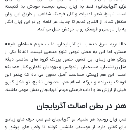
ترکی آذربایجانی
» فقط یه زبان رسمی نیست؛ خودش یه گنجینه
است. تاریخ، شعر، ادبیات و کلی فرهنگ شفاهی از طریق این زبان
منتقل شده. از الفبای قدیم تا جدید، هر کلمه ای تو این زبان انگار
یه بار تاریخی و فرهنگی رو با خودش حمل می کنه.
حالا بریم سراغ مذهب. تو آذربایجان، غالب مردم
مسلمان شیعه
هستن. اما این به معنی نبودن تنوع مذهبی نیست. اتفاقاً یکی از
ویژگی های زیبای این کشور، حضور پررنگ گروه های مذهبی دیگه
مثل زرتشتیان، مسیحیان ارتدوکس و یهودیان قفقازی کنار همدیگه
است. این هم زیستی مسالمت آمیز، نشون می ده که چقدر این
فرهنگ پذیرنده و بزرگه. اسلام هم، بخصوص تشیع، تو شکل گیری
خیلی از ارزش ها و آداب فرهنگی مردم آذربایجان نقش مهمی داشته.
هنر در بطن اصالت آذربایجان
هنر، زبان روحیه هر ملتیه. تو آذربایجان هم هنر، حرف های زیادی
برای گفتن داره. از موسیقی دلنشین گرفته تا رقص های پرشور و