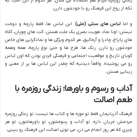
زندگی روزمره مردم هم استفاده می شدن. هر کدوم از این اشیا، یه
تکه از روح این فرهنگ رو با خودشون دارن.
و اما
لباس های سنتی (ملی)
. این لباس ها، فقط پارچه و دوخت
نیستن؛ اونا نماد هویت بصری یک ملت هستن. کت های چوپان، کلاه
های پاپاخ، چادرا و آرخالیق، هر کدوم ویژگی ها و نمادگرایی های خاص
خودشون رو دارن. رنگ ها، طرح ها و حتی نوع پارچه، همه وهمه
گویای تاریخ و موقعیت اجتماعی و فرهنگی فردی بودن که اون لباس
رو می پوشیده. واقعاً دیدنیه که چقدر این لباس ها پر از معنی و
زیبایی هستن.
آداب و رسوم و باورها؛ زندگی روزمره با
طعم اصالت
فرهنگ آذربایجان فقط تو موزه ها و کتاب ها نیست؛ تو زندگی روزمره
مردمش جریان داره. تو آداب و رسومشون، تو باورهاشون، تو هر
چیزی که هر روز انجام می دن، می تونی اصالت این فرهنگ رو ببینی.