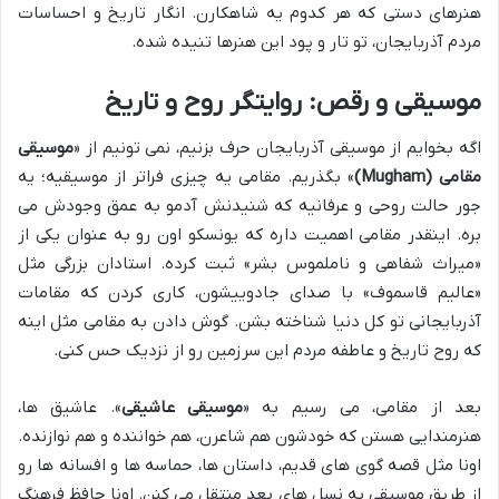
هنرهای دستی که هر کدوم یه شاهکارن. انگار تاریخ و احساسات
مردم آذربایجان، تو تار و پود این هنرها تنیده شده.
موسیقی و رقص: روایتگر روح و تاریخ
اگه بخوایم از موسیقی آذربایجان حرف بزنیم، نمی تونیم از «
موسیقی
مقامی (Mugham)
» بگذریم. مقامی یه چیزی فراتر از موسیقیه؛ یه
جور حالت روحی و عرفانیه که شنیدنش آدمو به عمق وجودش می
بره. اینقدر مقامی اهمیت داره که یونسکو اون رو به عنوان یکی از
«میراث شفاهی و ناملموس بشر» ثبت کرده. استادان بزرگی مثل
«عالیم قاسموف» با صدای جادوییشون، کاری کردن که مقامات
آذربایجانی تو کل دنیا شناخته بشن. گوش دادن به مقامی مثل اینه
که روح تاریخ و عاطفه مردم این سرزمین رو از نزدیک حس کنی.
بعد از مقامی، می رسیم به «
موسیقی عاشیقی
». عاشیق ها،
هنرمندایی هستن که خودشون هم شاعرن، هم خواننده و هم نوازنده.
اونا مثل قصه گوی های قدیم، داستان ها، حماسه ها و افسانه ها رو
از طریق موسیقی به نسل های بعد منتقل می کنن. اونا حافظ فرهنگ