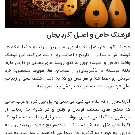
فرهنگ خاص و اصیل آذربایجان
فرهنگ آذربایجان مثل یک تابلوی نقاشی پر از رنگ و جزئیاته که هر
گوشه اش داستانی از تاریخ و اصالت رو روایت می کنه. این فرهنگ
واقعاً «خاص و اصیله» چون نه تنها ریشه های عمیقی تو تاریخ داره،
بلکه تونسته با تأثیرپذیری از همسایه ها، هویت منحصربه فرد
خودش رو حفظ کنه و هر کس رو که به دنبال کشف عمق و زیبایی
های فرهنگی باشه، حسابی به خودش جذب می کنه.
آذربایجان رو که نگاه می کنی، می بینی یه پل بین شرق و غرب، جایی
که تمدن های مختلف اومدن و رفتن و هر کدوم یه ردپایی از
خودشون جا گذاشتن. همین موقعیت جغرافیایی باعث شده فرهنگ
آذربایجان مثل یه فرش دستباف باشه؛ هر نخ و طرحش نشونی از یه
دوران، یه قوم و یه تأثیره. ما اینجا می خواهیم با هم قدم به قدم