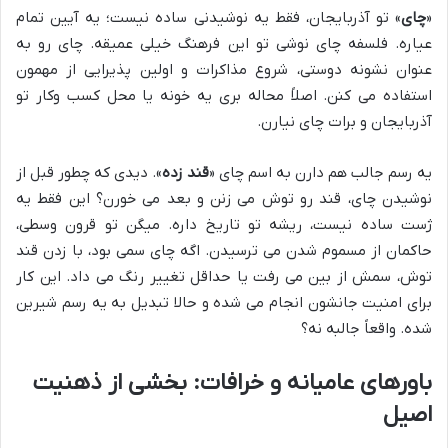
«
چای
» تو آذربایجان، فقط یه نوشیدنی ساده نیست؛ یه آیین تمام
عیاره. فلسفه چای نوشی تو این فرهنگ خیلی عمیقه. چای رو به
عنوان نشونه دوستی، شروع مذاکرات و اولین پذیرایی از مهمون
استفاده می کنن. اصلاً محاله بری یه خونه یا محل کسب وکار تو
آذربایجان و برات چای نیارن.
یه رسم جالب هم دارن به اسم چای «
قند زده
». دیدی که چطور قبل از
نوشیدن چای، قند رو توش می زنن و بعد می خورن؟ این فقط یه
ژست ساده نیست، ریشه تو تاریخ داره. میگن تو قرون وسطی،
حاکمان از مسموم شدن می ترسیدن. اگه چای سمی بود، با زدن قند
توش، سمش از بین می رفت یا حداقل تغییر رنگ می داد. این کار
برای امنیت جانشون انجام می شده و حالا تبدیل به یه رسم شیرین
شده. واقعاً جالبه نه؟
باورهای عامیانه و خرافات: بخشی از ذهنیت
اصیل