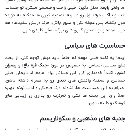
حالا بریم سراغ «
کسب و کار
». اوایل کار ممکنه یه خورده رسمی باشن،
اما وقتی رابطه شکل بگیره، خیلی راحت و صمیمی میشن. تو جلسات،
ادب و نزاکت حرف اول رو می زنه. تصمیم گیری ها ممکنه یه خورده
طول بکشه، پس عجله نکن و صبور باش. حرف «ریش سفیدها» هم
خیلی مهمه و تو تصمیم گیری های بزرگ، نقش کلیدی دارن.
حساسیت های سیاسی
اینجا یه نکته خیلی مهمه که حتماً باید بهش توجه کنی. از بحث
های سیاسی حساس، به خصوص در مورد «
جنگ قره باغ
» و رهبران
کشور، اکیداً خودداری کن. این مسائل برای مردم آذربایجان خیلی
حساسن و ممکنه واکنش های تندی رو به همراه داشته باشن.
احترام به این حساسیت ها، نشونه درک فرهنگی و ادب توئه. بهتره
اصلاً وارد این بحث ها نشی و تمرکزت رو بذاری رو زیبایی های
فرهنگ و طبیعتشون.
جنبه های مذهبی و سکولاریسم