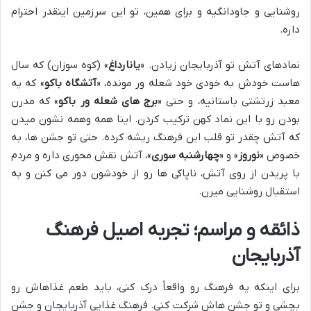
روشنایی و جاودانگیه و برای همین، تو این سرزمین اینقدر احترام
داره.
نمادهای آتش تو آذربایجان زیادن. «
یانارداغ
» (کوه سوزان) که سال
هاست خودش به خودی خود شعله ور مونده، «
آتشگاه باکو
» که یه
معبد زرتشتی باستانیه، و حتی «
برج های شعله ور باکو
» که مدرن
بودن رو با این نماد کهن ترکیب کردن. اینا همه وهمه نشون میدن
که آتش چقدر تو قلب این فرهنگ ریشه کرده. حتی تو جشن ها، به
خصوص «
نوروز
» و «
چهارشنبه سوری
»، آتش نقش محوری داره و مردم
با پریدن از روی آتش، ناپاکی ها رو از خودشون دور می کنن و به
استقبال روشنایی میرن.
ذائقه و مراسم؛ تجربه اصیل فرهنگ
آذربایجان
برای اینکه یه فرهنگ رو واقعاً درک کنی، باید طعم غذاهاش رو
بچشی و تو جشن هاش شرکت کنی. فرهنگ غذایی آذربایجان و جشن