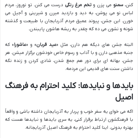
کنن،
سمنو
می پزن و
تخم مرغ رنگی
درست می کنن. تو نوروز، مردم
لباس نو می پوشن، به دید و بازدید میرن و شیرینی و آجیل می
خورن. این جشن، پیوند عمیق مردم آذربایجان با طبیعت و گذشته
شونه و نشون می ده که چقدر به ریشه هاشون پایبندن.
البته جشن های دیگه هم دارن، مثل «
عید قربان
» و «
عاشورا
» که
جنبه مذهبی دارن و با آداب و رسوم خاص خودشون برگزار میشن. هر
جشن، بهانه ای برای دور هم جمع شدن، شادی کردن و زنده نگه
داشتن سنت های قدیمی این مردمه.
بایدها و نبایدها: کلید احترام به فرهنگ
اصیل
اگه می خوای یه سفر خوب و پربار به آذربایجان داشته باشی و واقعاً
با فرهنگشون ارتباط برقرار کنی، یه سری بایدها و نبایدها هست که
بهتره بدونی. اینا کلید احترام به فرهنگ اصیل آذربایجانه.