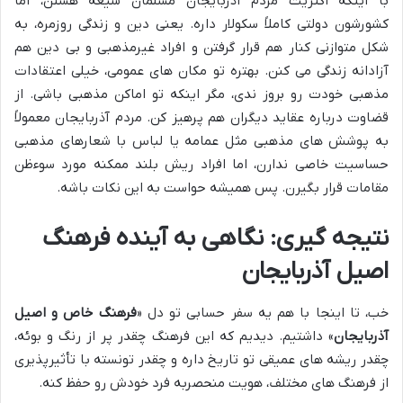
با اینکه اکثریت مردم آذربایجان مسلمان شیعه هستن، اما
کشورشون دولتی کاملاً سکولار داره. یعنی دین و زندگی روزمره، به
شکل متوازنی کنار هم قرار گرفتن و افراد غیرمذهبی و بی دین هم
آزادانه زندگی می کنن. بهتره تو مکان های عمومی، خیلی اعتقادات
مذهبی خودت رو بروز ندی، مگر اینکه تو اماکن مذهبی باشی. از
قضاوت درباره عقاید دیگران هم پرهیز کن. مردم آذربایجان معمولاً
به پوشش های مذهبی مثل عمامه یا لباس با شعارهای مذهبی
حساسیت خاصی ندارن، اما افراد ریش بلند ممکنه مورد سوءظن
مقامات قرار بگیرن. پس همیشه حواست به این نکات باشه.
نتیجه گیری: نگاهی به آینده فرهنگ
اصیل آذربایجان
خب، تا اینجا با هم یه سفر حسابی تو دل «
فرهنگ خاص و اصیل
آذربایجان
» داشتیم. دیدیم که این فرهنگ چقدر پر از رنگ و بوئه،
چقدر ریشه های عمیقی تو تاریخ داره و چقدر تونسته با تأثیرپذیری
از فرهنگ های مختلف، هویت منحصربه فرد خودش رو حفظ کنه.