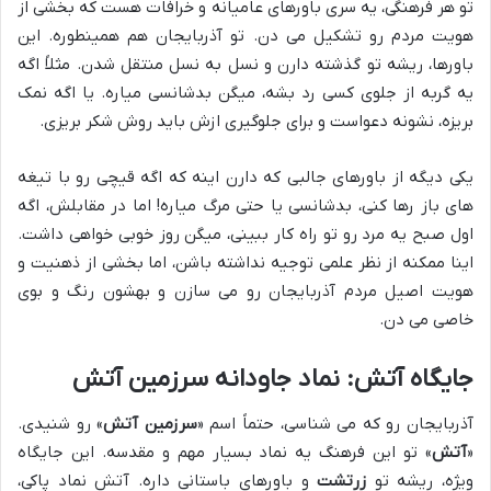
تو هر فرهنگی، یه سری باورهای عامیانه و خرافات هست که بخشی از
هویت مردم رو تشکیل می دن. تو آذربایجان هم همینطوره. این
باورها، ریشه تو گذشته دارن و نسل به نسل منتقل شدن. مثلاً اگه
یه گربه از جلوی کسی رد بشه، میگن بدشانسی میاره. یا اگه نمک
بریزه، نشونه دعواست و برای جلوگیری ازش باید روش شکر بریزی.
یکی دیگه از باورهای جالبی که دارن اینه که اگه قیچی رو با تیغه
های باز رها کنی، بدشانسی یا حتی مرگ میاره! اما در مقابلش، اگه
اول صبح یه مرد رو تو راه کار ببینی، میگن روز خوبی خواهی داشت.
اینا ممکنه از نظر علمی توجیه نداشته باشن، اما بخشی از ذهنیت و
هویت اصیل مردم آذربایجان رو می سازن و بهشون رنگ و بوی
خاصی می دن.
جایگاه آتش: نماد جاودانه سرزمین آتش
آذربایجان رو که می شناسی، حتماً اسم «
سرزمین آتش
» رو شنیدی.
«
آتش
» تو این فرهنگ یه نماد بسیار مهم و مقدسه. این جایگاه
ویژه، ریشه تو
زرتشت
و باورهای باستانی داره. آتش نماد پاکی،